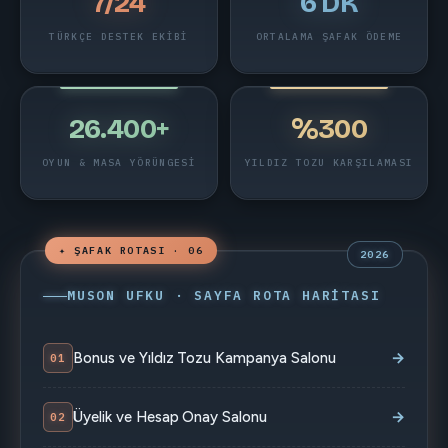
7/24
6 DK
TÜRKÇE DESTEK EKIBI
ORTALAMA ŞAFAK ÖDEME
26.400+
%300
OYUN & MASA YÖRÜNGESI
YILDIZ TOZU KARŞILAMASI
MUSON UFKU · SAYFA ROTA HARITASI
Bonus ve Yıldız Tozu Kampanya Salonu
Üyelik ve Hesap Onay Salonu