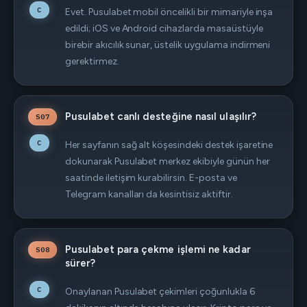
Evet. Pusulabet mobil öncelikli bir mimariyle inşa
edildi; iOS ve Android cihazlarda masaüstüyle
birebir akıcılık sunar, üstelik uygulama indirmeni
gerektirmez.
Pusulabet canlı desteğine nasıl ulaşılır?
Her sayfanın sağ alt köşesindeki destek işaretine
dokunarak Pusulabet merkez ekibiyle günün her
saatinde iletişim kurabilirsin. E-posta ve
Telegram kanalları da kesintisiz aktiftir.
Pusulabet para çekme işlemi ne kadar
sürer?
Onaylanan Pusulabet çekimleri çoğunlukla 6