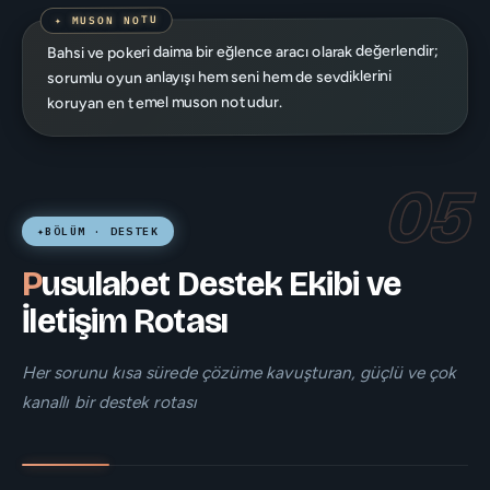
Bahsi ve pokeri daima bir eğlence aracı olarak değerlendir;
sorumlu oyun anlayışı hem seni hem de sevdiklerini
koruyan en temel muson notudur.
BÖLÜM · DESTEK
Pusulabet Destek Ekibi ve
İletişim Rotası
Her sorunu kısa sürede çözüme kavuşturan, güçlü ve çok
kanallı bir destek rotası