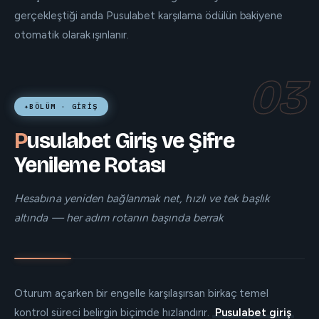
gerçekleştiği anda Pusulabet karşılama ödülün bakiyene
otomatik olarak ışınlanır.
BÖLÜM · GIRIŞ
Pusulabet Giriş ve Şifre
Yenileme Rotası
Hesabına yeniden bağlanmak net, hızlı ve tek başlık
altında — her adım rotanın başında berrak
Oturum açarken bir engelle karşılaşırsan birkaç temel
kontrol süreci belirgin biçimde hızlandırır.
Pusulabet giriş