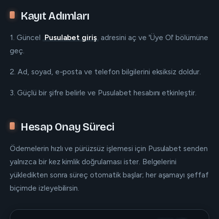
Kayıt Adımları
1. Güncel
Pusulabet giriş
adresini aç ve 'Üye Ol' bölümüne
geç.
2. Ad, soyad, e-posta ve telefon bilgilerini eksiksiz doldur.
3. Güçlü bir şifre belirle ve Pusulabet hesabını etkinleştir.
Hesap Onay Süreci
Ödemelerin hızlı ve pürüzsüz işlemesi için Pusulabet senden
yalnızca bir kez kimlik doğrulaması ister. Belgelerini
yükledikten sonra süreç otomatik başlar; her aşamayı şeffaf
biçimde izleyebilirsin.