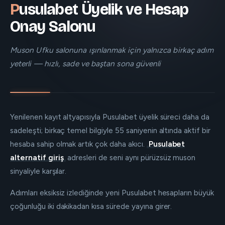
Pusulabet Üyelik ve Hesap
Onay Salonu
Muson Ufku salonuna ışınlanmak için yalnızca birkaç adım
yeterli — hızlı, sade ve baştan sona güvenli
Yenilenen kayıt altyapısıyla Pusulabet üyelik süreci daha da
sadeleşti; birkaç temel bilgiyle 55 saniyenin altında aktif bir
hesaba sahip olmak artık çok daha akıcı.
Pusulabet
alternatif giriş
adresleri de seni aynı pürüzsüz muson
sinyaliyle karşılar.
Adımları eksiksiz izlediğinde yeni Pusulabet hesapların büyük
çoğunluğu iki dakikadan kısa sürede yayına girer.