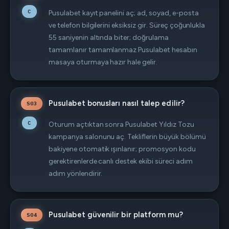
Pusulabet kayıt panelini aç; ad, soyad, e-posta
ve telefon bilgilerini eksiksiz gir. Süreç çoğunlukla
55 saniyenin altında biter; doğrulama
tamamlanır tamamlanmaz Pusulabet hesabın
masaya oturmaya hazır hale gelir.
Pusulabet bonusları nasıl talep edilir?
Oturum açtıktan sonra Pusulabet Yıldız Tozu
kampanya salonunu aç. Tekliflerin büyük bölümü
bakiyene otomatik ışınlanır; promosyon kodu
gerektirenlerde canlı destek ekibi süreci adım
adım yönlendirir.
Pusulabet güvenilir bir platform mu?