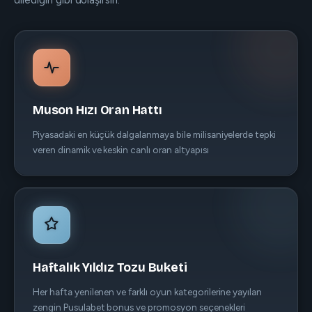
Muson Hızı Oran Hattı
Piyasadaki en küçük dalgalanmaya bile milisaniyelerde tepki
veren dinamik ve keskin canlı oran altyapısı
Haftalık Yıldız Tozu Buketi
Her hafta yenilenen ve farklı oyun kategorilerine yayılan
zengin Pusulabet bonus ve promosyon seçenekleri