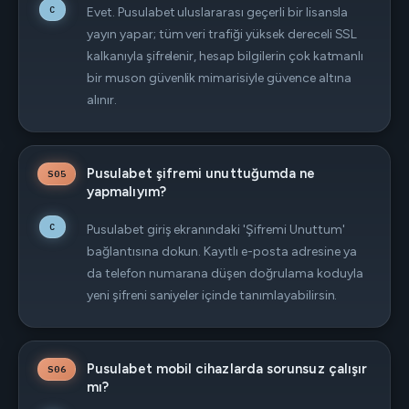
Evet. Pusulabet uluslararası geçerli bir lisansla
yayın yapar; tüm veri trafiği yüksek dereceli SSL
kalkanıyla şifrelenir, hesap bilgilerin çok katmanlı
bir muson güvenlik mimarisiyle güvence altına
alınır.
Pusulabet şifremi unuttuğumda ne
yapmalıyım?
Pusulabet giriş ekranındaki 'Şifremi Unuttum'
bağlantısına dokun. Kayıtlı e-posta adresine ya
da telefon numarana düşen doğrulama koduyla
yeni şifreni saniyeler içinde tanımlayabilirsin.
Pusulabet mobil cihazlarda sorunsuz çalışır
mı?