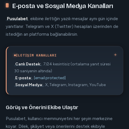
E-posta ve Sosyal Medya Kanalları
Pusulabet
ekibine ilettiğin yazılı mesajlar aynı gün içinde
yanıtlanır. Telegram ve X (Twitter) hesapları üzerinden de
istediğin an platforma bağlanabilirsin.
İLETIŞIM KANALLARI
Canlı Destek:
7/24 kesintisiz (ortalama yanıt süresi
30 saniyenin altında)
E-posta:
[email protected]
Sosyal Medya:
X, Telegram, Instagram, YouTube
Görüş ve Önerini Ekibe Ulaştır
Pusulabet, kullanıcı memnuniyetini her şeyin merkezine
koyar. Dilek, şikâyet veya önerilerini destek ekibiyle