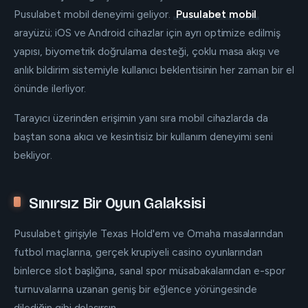
Pusulabet mobil deneyimi geliyor.
Pusulabet mobil
arayüzü; iOS ve Android cihazlar için ayrı optimize edilmiş
yapısı, biyometrik doğrulama desteği, çoklu masa akışı ve
anlık bildirim sistemiyle kullanıcı beklentisinin her zaman bir el
önünde ilerliyor.
Tarayıcı üzerinden erişimin yanı sıra mobil cihazlarda da
baştan sona akıcı ve kesintisiz bir kullanım deneyimi seni
bekliyor.
Sınırsız Bir Oyun Galaksisi
Pusulabet girişiyle Texas Hold'em ve Omaha masalarından
futbol maçlarına, gerçek krupiyeli casino oyunlarından
binlerce slot başlığına, sanal spor müsabakalarından e-spor
turnuvalarına uzanan geniş bir eğlence yörüngesinde
dilediğin gibi dolaşırsın.