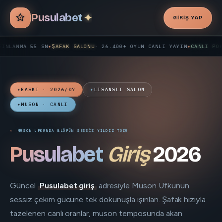
Pusulabet
✦
GIRIŞ YAP
ŞAFAK SALONU
· 26.400+ OYUN CANLI YAYIN
CANLI POKER
· TEXAS HOL
BASKI · 2026/07
LISANSLI SALON
MUSON · CANLI
MUSON UFKUNDA BLÖFÜN SESSIZ YILDIZ TOZU
Pusulabet
Giriş
2026
Güncel
Pusulabet giriş
adresiyle Muson Ufkunun
sessiz çekim gücüne tek dokunuşla ışınlan. Şafak hızıyla
tazelenen canlı oranlar, muson temposunda akan