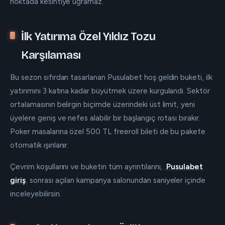
noktada kesintiye uğramaz.
İlk Yatırıma Özel Yıldız Tozu
Karşılaması
Bu sezon sıfırdan tasarlanan Pusulabet hoş geldin buketi, ilk
yatırımını 3 katına kadar büyütmek üzere kurgulandı. Sektör
ortalamasının belirgin biçimde üzerindeki üst limit, yeni
üyelere geniş ve nefes alabilir bir başlangıç rotası bırakır.
Poker masalarına özel 500 TL freeroll bileti de bu pakete
otomatik ışınlanır.
Çevrim koşullarını ve buketin tüm ayrıntılarını,
Pusulabet
giriş
sonrası açılan kampanya salonundan saniyeler içinde
inceleyebilirsin.