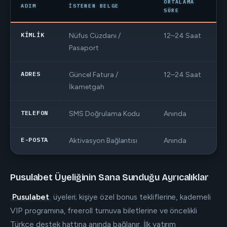
ORTALAMA
ADIM
İSTENEN BELGE
SÜRE
KIMLIK
Nüfus Cüzdanı /
12–24 Saat
Pasaport
ADRES
Güncel Fatura /
12–24 Saat
İkametgah
TELEFON
SMS Doğrulama Kodu
Anında
E-POSTA
Aktivasyon Bağlantısı
Anında
Pusulabet Üyeliğinin Sana Sunduğu Ayrıcalıklar
Pusulabet
üyeleri; kişiye özel bonus tekliflerine, kademeli
VIP programına, freeroll turnuva biletlerine ve öncelikli
Türkçe destek hattına anında bağlanır. İlk yatırım