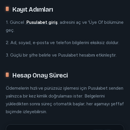
Kayıt Adımları
1. Güncel
Pusulabet giriş
adresini aç ve 'Üye Ol' bölümüne
geç.
2. Ad, soyad, e-posta ve telefon bilgilerini eksiksiz doldur.
3. Güçlü bir şifre belirle ve Pusulabet hesabını etkinleştir.
Hesap Onay Süreci
Ödemelerin hızlı ve pürüzsüz işlemesi için Pusulabet senden
yalnızca bir kez kimlik doğrulaması ister. Belgelerini
yükledikten sonra süreç otomatik başlar; her aşamayı şeffaf
biçimde izleyebilirsin.