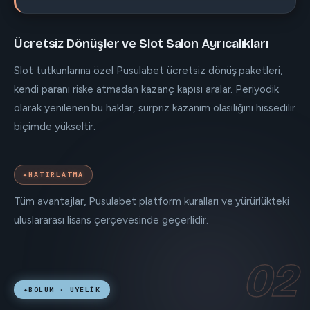
Ücretsiz Dönüşler ve Slot Salon Ayrıcalıkları
Slot tutkunlarına özel Pusulabet ücretsiz dönüş paketleri,
kendi paranı riske atmadan kazanç kapısı aralar. Periyodik
olarak yenilenen bu haklar, sürpriz kazanım olasılığını hissedilir
biçimde yükseltir.
HATIRLATMA
Tüm avantajlar, Pusulabet platform kuralları ve yürürlükteki
uluslararası lisans çerçevesinde geçerlidir.
BÖLÜM · ÜYELIK