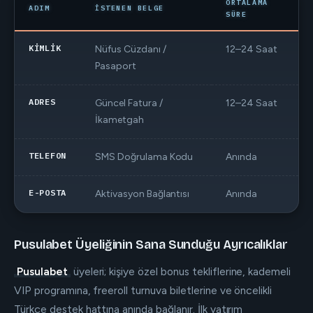
ORTALAMA
ADIM
İSTENEN BELGE
SÜRE
KIMLIK
Nüfus Cüzdanı /
12–24 Saat
Pasaport
ADRES
Güncel Fatura /
12–24 Saat
İkametgah
TELEFON
SMS Doğrulama Kodu
Anında
E-POSTA
Aktivasyon Bağlantısı
Anında
Pusulabet Üyeliğinin Sana Sunduğu Ayrıcalıklar
Pusulabet
üyeleri; kişiye özel bonus tekliflerine, kademeli
VIP programına, freeroll turnuva biletlerine ve öncelikli
Türkçe destek hattına anında bağlanır. İlk yatırım