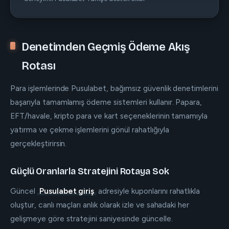
Denetimden Geçmiş Ödeme Akış
Rotası
Para işlemlerinde Pusulabet, bağımsız güvenlik denetimlerini
başarıyla tamamlamış ödeme sistemleri kullanır. Papara,
EFT/havale, kripto para ve kart seçeneklerinin tamamıyla
yatırma ve çekme işlemlerini gönül rahatlığıyla
gerçekleştirirsin.
Güçlü Oranlarla Stratejini Rotaya Sok
Güncel
Pusulabet giriş
adresiyle kuponlarını rahatlıkla
oluştur, canlı maçları anlık olarak izle ve sahadaki her
gelişmeye göre stratejini saniyesinde güncelle.