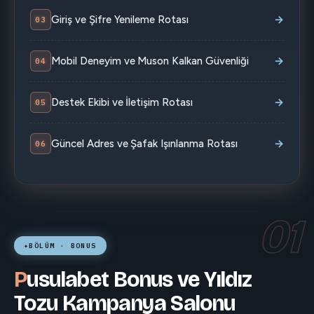
Giriş ve Şifre Yenileme Rotası
Mobil Deneyim ve Muson Kalkan Güvenliği
Destek Ekibi ve İletişim Rotası
Güncel Adres ve Şafak Işınlanma Rotası
BÖLÜM · BONUS
Pusulabet Bonus ve Yıldız
Tozu Kampanya Salonu