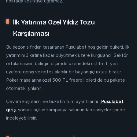
noktada kesintiye uğramaz.
İlk Yatırıma Özel Yıldız Tozu
Karşılaması
Bu sezon sıfırdan tasarlanan Pusulabet hoş geldin buketi, ilk
yatırımını 3 katına kadar büyütmek üzere kurgulandı. Sektör
ortalamasının belirgin biçimde üzerindeki üst limit, yeni
üyelere geniş ve nefes alabilir bir başlangıç rotası bırakır.
Poker masalarına özel 500 TL freeroll bileti de bu pakete
otomatik ışınlanır.
Çevrim koşullarını ve buketin tüm ayrıntılarını,
Pusulabet
giriş
sonrası açılan kampanya salonundan saniyeler içinde
inceleyebilirsin.