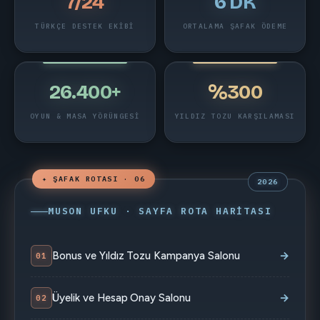
7/24
6 DK
TÜRKÇE DESTEK EKIBI
ORTALAMA ŞAFAK ÖDEME
26.400+
%300
OYUN & MASA YÖRÜNGESI
YILDIZ TOZU KARŞILAMASI
MUSON UFKU · SAYFA ROTA HARITASI
Bonus ve Yıldız Tozu Kampanya Salonu
Üyelik ve Hesap Onay Salonu