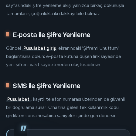
sayfasındaki şifre yenileme akışı yalnızca birkaç dokunuşla
tamamlanır; çoğunlukla iki dakikayı bile bulmaz.
E-posta ile Şifre Yenileme
Güncel
Pusulabet giriş
ekranındaki 'Şifremi Unuttum'
bağlantısına dokun; e-posta kutuna düşen link sayesinde
yeni şifreni vakit kaybetmeden oluşturabilirsin.
SMS ile Şifre Yenileme
Pusulabet
, kayıtlı telefon numarası üzerinden de güvenli
bir doğrulama sunar. Cihazına gelen tek kullanımlık kodu
girdikten sonra hesabına saniyeler içinde geri dönersin.