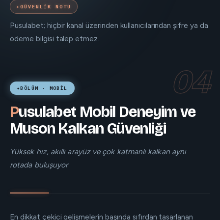
GÜVENLIK NOTU
Pusulabet; hiçbir kanal üzerinden kullanıcılarından şifre ya da
ödeme bilgisi talep etmez.
BÖLÜM · MOBIL
Pusulabet Mobil Deneyim ve
Muson Kalkan Güvenliği
Yüksek hız, akıllı arayüz ve çok katmanlı kalkan aynı
rotada buluşuyor
En dikkat çekici gelişmelerin başında sıfırdan tasarlanan