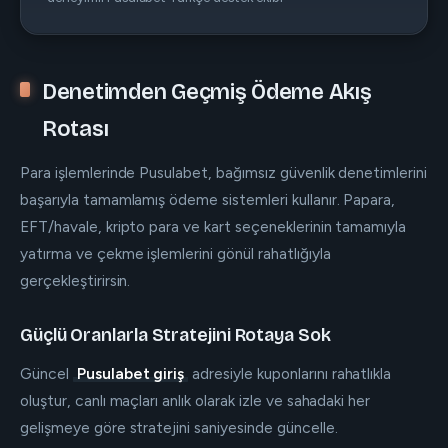
Denetimden Geçmiş Ödeme Akış
Rotası
Para işlemlerinde Pusulabet, bağımsız güvenlik denetimlerini
başarıyla tamamlamış ödeme sistemleri kullanır. Papara,
EFT/havale, kripto para ve kart seçeneklerinin tamamıyla
yatırma ve çekme işlemlerini gönül rahatlığıyla
gerçekleştirirsin.
Güçlü Oranlarla Stratejini Rotaya Sok
Güncel
Pusulabet giriş
adresiyle kuponlarını rahatlıkla
oluştur, canlı maçları anlık olarak izle ve sahadaki her
gelişmeye göre stratejini saniyesinde güncelle.