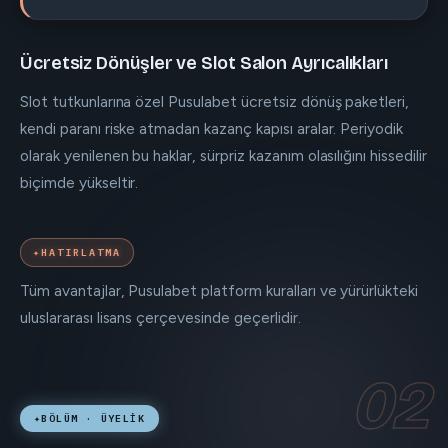
Ücretsiz Dönüşler ve Slot Salon Ayrıcalıkları
Slot tutkunlarına özel Pusulabet ücretsiz dönüş paketleri,
kendi paranı riske atmadan kazanç kapısı aralar. Periyodik
olarak yenilenen bu haklar, sürpriz kazanım olasılığını hissedilir
biçimde yükseltir.
HATIRLATMA
Tüm avantajlar, Pusulabet platform kuralları ve yürürlükteki
uluslararası lisans çerçevesinde geçerlidir.
BÖLÜM · ÜYELIK