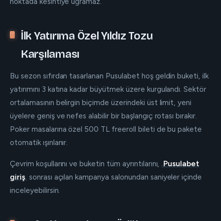
noktada kesintiye uğramaz.
İlk Yatırıma Özel Yıldız Tozu
Karşılaması
Bu sezon sıfırdan tasarlanan Pusulabet hoş geldin buketi, ilk
yatırımını 3 katına kadar büyütmek üzere kurgulandı. Sektör
ortalamasının belirgin biçimde üzerindeki üst limit, yeni
üyelere geniş ve nefes alabilir bir başlangıç rotası bırakır.
Poker masalarına özel 500 TL freeroll bileti de bu pakete
otomatik ışınlanır.
Çevrim koşullarını ve buketin tüm ayrıntılarını,
Pusulabet
giriş
sonrası açılan kampanya salonundan saniyeler içinde
inceleyebilirsin.