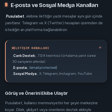
E-posta ve Sosyal Medya Kanalları
Pusulabet
ekibine ilettiğin yazılı mesajlar aynı gün içinde
yanıtlanır. Telegram ve X (Twitter) hesapları üzerinden de
istediğin an platforma bağlanabilirsin.
İLETIŞIM KANALLARI
Canlı Destek:
7/24 kesintisiz (ortalama yanıt süresi
30 saniyenin altında)
E-posta:
[email protected]
Sosyal Medya:
X, Telegram, Instagram, YouTube
Görüş ve Önerini Ekibe Ulaştır
Pusulabet, kullanıcı memnuniyetini her şeyin merkezine
koyar. Dilek, şikâyet veya önerilerini destek ekibiyle