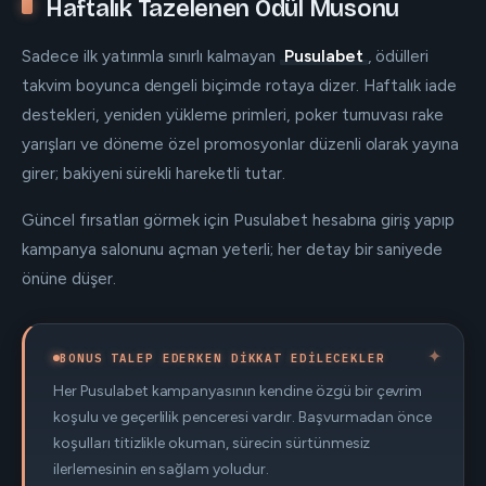
Haftalık Tazelenen Ödül Musonu
Sadece ilk yatırımla sınırlı kalmayan
Pusulabet
, ödülleri
takvim boyunca dengeli biçimde rotaya dizer. Haftalık iade
destekleri, yeniden yükleme primleri, poker turnuvası rake
yarışları ve döneme özel promosyonlar düzenli olarak yayına
girer; bakiyeni sürekli hareketli tutar.
Güncel fırsatları görmek için Pusulabet hesabına giriş yapıp
kampanya salonunu açman yeterli; her detay bir saniyede
önüne düşer.
BONUS TALEP EDERKEN DIKKAT EDILECEKLER
Her Pusulabet kampanyasının kendine özgü bir çevrim
koşulu ve geçerlilik penceresi vardır. Başvurmadan önce
koşulları titizlikle okuman, sürecin sürtünmesiz
ilerlemesinin en sağlam yoludur.