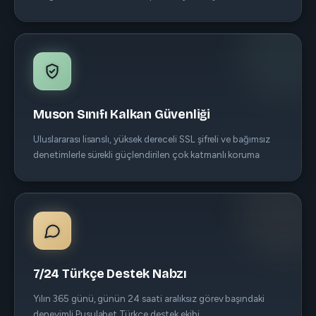
Muson Sınıfı Kalkan Güvenliği
Uluslararası lisanslı, yüksek dereceli SSL şifreli ve bağımsız
denetimlerle sürekli güçlendirilen çok katmanlı koruma
7/24 Türkçe Destek Nabzı
Yılın 365 günü, günün 24 saati aralıksız görev başındaki
deneyimli Pusulabet Türkçe destek ekibi