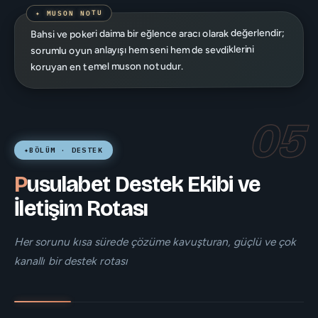
Bahsi ve pokeri daima bir eğlence aracı olarak değerlendir;
sorumlu oyun anlayışı hem seni hem de sevdiklerini
koruyan en temel muson notudur.
BÖLÜM · DESTEK
Pusulabet Destek Ekibi ve
İletişim Rotası
Her sorunu kısa sürede çözüme kavuşturan, güçlü ve çok
kanallı bir destek rotası