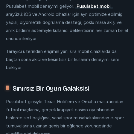
Pusulabet mobil deneyimi geliyor.
Pusulabet mobil
arayüzü; iOS ve Android cihazlar için ayrı optimize edilmiş
yapısı, biyometrik doğrulama desteği, çoklu masa akışı ve
anlık bildirim sistemiyle kullanıcı beklentisinin her zaman bir el
önünde ilerliyor.
Tarayıcı üzerinden erişimin yanı sıra mobil cihazlarda da
baştan sona akıcı ve kesintisiz bir kullanım deneyimi seni
bekliyor.
Sınırsız Bir Oyun Galaksisi
Pusulabet girişiyle Texas Hold'em ve Omaha masalarından
futbol maçlarına, gerçek krupiyeli casino oyunlarından
binlerce slot başlığına, sanal spor müsabakalarından e-spor
turnuvalarına uzanan geniş bir eğlence yörüngesinde
dilediğin gibi dolaşırsın.