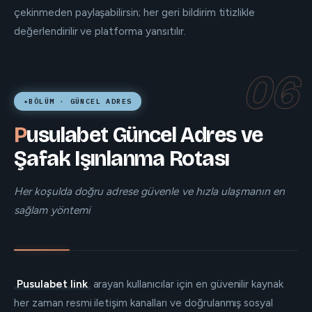
çekinmeden paylaşabilirsin; her geri bildirim titizlikle
değerlendirilir ve platforma yansıtılır.
BÖLÜM · GÜNCEL ADRES
Pusulabet Güncel Adres ve
Şafak Işınlanma Rotası
Her koşulda doğru adrese güvenle ve hızla ulaşmanın en
sağlam yöntemi
Pusulabet link
arayan kullanıcılar için en güvenilir kaynak
her zaman resmi iletişim kanalları ve doğrulanmış sosyal