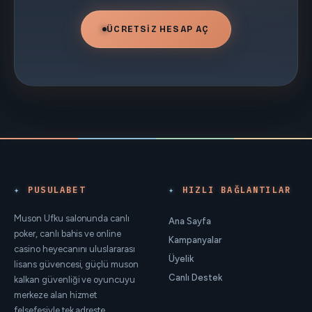
ÜCRETSIZ HESAP AÇ
PUSULABET
HIZLI BAĞLANTILAR
Muson Ufku salonunda canlı
Ana Sayfa
poker, canlı bahis ve online
Kampanyalar
casino heyecanını uluslararası
Üyelik
lisans güvencesi, güçlü muson
Canlı Destek
kalkan güvenliği ve oyuncuyu
merkeze alan hizmet
felsefesiyle tek adreste