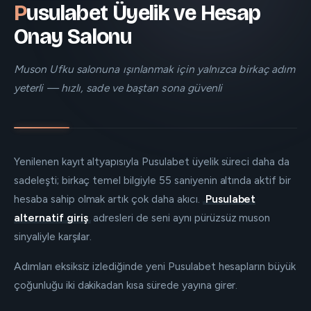
Pusulabet Üyelik ve Hesap
Onay Salonu
Muson Ufku salonuna ışınlanmak için yalnızca birkaç adım
yeterli — hızlı, sade ve baştan sona güvenli
Yenilenen kayıt altyapısıyla Pusulabet üyelik süreci daha da
sadeleşti; birkaç temel bilgiyle 55 saniyenin altında aktif bir
hesaba sahip olmak artık çok daha akıcı.
Pusulabet
alternatif giriş
adresleri de seni aynı pürüzsüz muson
sinyaliyle karşılar.
Adımları eksiksiz izlediğinde yeni Pusulabet hesapların büyük
çoğunluğu iki dakikadan kısa sürede yayına girer.