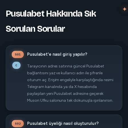
Pusulabet Hakkında Sık
Sorulan Sorular
Pusulabet'e nasıl giriş yapılır?
Tarayıcının adres satırına güncel Pusulabet
bağlantısını yaz ve kullanıcı adın ile şifrenle
oturum aç. Erişim engeliyle karşılaştığında resmi
Telegram kanalında ya da X hesabında
paylaşılan yeni Pusulabet adresine geçerek
Muson Ufku salonuna tek dokunuşla ışınlanırsın.
Pusulabet üyeliği nasıl oluşturulur?