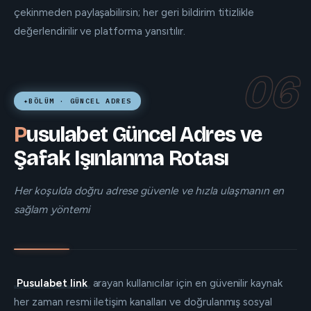
çekinmeden paylaşabilirsin; her geri bildirim titizlikle
değerlendirilir ve platforma yansıtılır.
BÖLÜM · GÜNCEL ADRES
Pusulabet Güncel Adres ve
Şafak Işınlanma Rotası
Her koşulda doğru adrese güvenle ve hızla ulaşmanın en
sağlam yöntemi
Pusulabet link
arayan kullanıcılar için en güvenilir kaynak
her zaman resmi iletişim kanalları ve doğrulanmış sosyal