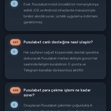
Evet. Pusulabet mobil öncelikli bir mimariyle inşa
edildi; iOS ve Android cihazlarda masaüstüyle
birebir akıcılık sunar, üstelik uygulama indirmeni
gerektirmez.
Pusulabet canlı desteğine nasıl ulaşılır?
Her sayfanın sağ alt köşesindeki destek işaretine
dokunarak Pusulabet merkez ekibiyle günün her
saatinde iletişim kurabilirsin. E-posta ve
Telegram kanalları da kesintisiz aktiftir.
Pusulabet para çekme işlemi ne kadar
sürer?
Onaylanan Pusulabet çekimleri çoğunlukla 6