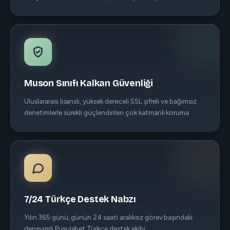
Muson Sınıfı Kalkan Güvenliği
Uluslararası lisanslı, yüksek dereceli SSL şifreli ve bağımsız
denetimlerle sürekli güçlendirilen çok katmanlı koruma
7/24 Türkçe Destek Nabzı
Yılın 365 günü, günün 24 saati aralıksız görev başındaki
deneyimli Pusulabet Türkçe destek ekibi