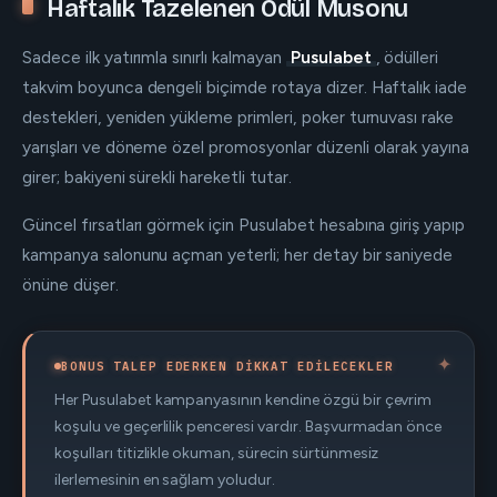
Haftalık Tazelenen Ödül Musonu
Sadece ilk yatırımla sınırlı kalmayan
Pusulabet
, ödülleri
takvim boyunca dengeli biçimde rotaya dizer. Haftalık iade
destekleri, yeniden yükleme primleri, poker turnuvası rake
yarışları ve döneme özel promosyonlar düzenli olarak yayına
girer; bakiyeni sürekli hareketli tutar.
Güncel fırsatları görmek için Pusulabet hesabına giriş yapıp
kampanya salonunu açman yeterli; her detay bir saniyede
önüne düşer.
BONUS TALEP EDERKEN DIKKAT EDILECEKLER
Her Pusulabet kampanyasının kendine özgü bir çevrim
koşulu ve geçerlilik penceresi vardır. Başvurmadan önce
koşulları titizlikle okuman, sürecin sürtünmesiz
ilerlemesinin en sağlam yoludur.