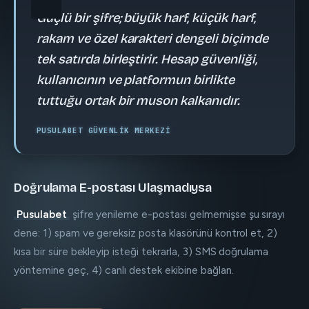
Güçlü bir şifre; büyük harf, küçük harf,
rakam ve özel karakteri dengeli biçimde
tek satırda birleştirir. Hesap güvenliği,
kullanıcının ve platformun birlikte
tuttuğu ortak bir muson kalkanıdır.
PUSULABET GÜVENLIK MERKEZI
Doğrulama E-postası Ulaşmadıysa
Pusulabet
şifre yenileme e-postası gelmemişse şu sırayı
dene: 1) spam ve gereksiz posta klasörünü kontrol et, 2)
kısa bir süre bekleyip isteği tekrarla, 3) SMS doğrulama
yöntemine geç, 4) canlı destek ekibine bağlan.