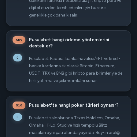
dakikanın altında hesabına ulaşır. Kripto para ve
dijital cüzdan tercih edenler için bu süre
genellikle çok daha kısalır.
Pusulabet hangi ödeme yöntemlerini
destekler?
Pusulabet; Papara, banka havalesi/EFT ve kredi-
banka kartlarına ek olarak Bitcoin, Ethereum,
USDT, TRX ve BNB gibi kripto para birimleriyle de
hızlı yatırma ve çekme imkânı sunar.
Pusulabet'te hangi poker türleri oynanır?
Pusulabet salonlarında Texas Hold'em, Omaha,
Omaha Hi-Lo, Stud ve hızlı tempolu Blitz
masaları aynı çatı altında yayında. Buy-in aralığı