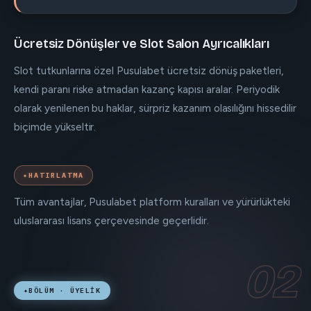
Ücretsiz Dönüşler ve Slot Salon Ayrıcalıkları
Slot tutkunlarına özel Pusulabet ücretsiz dönüş paketleri,
kendi paranı riske atmadan kazanç kapısı aralar. Periyodik
olarak yenilenen bu haklar, sürpriz kazanım olasılığını hissedilir
biçimde yükseltir.
HATIRLATMA
Tüm avantajlar, Pusulabet platform kuralları ve yürürlükteki
uluslararası lisans çerçevesinde geçerlidir.
BÖLÜM · ÜYELIK