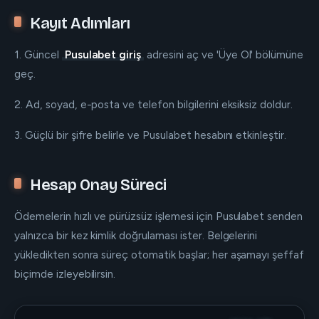
Kayıt Adımları
1. Güncel
Pusulabet giriş
adresini aç ve 'Üye Ol' bölümüne
geç.
2. Ad, soyad, e-posta ve telefon bilgilerini eksiksiz doldur.
3. Güçlü bir şifre belirle ve Pusulabet hesabını etkinleştir.
Hesap Onay Süreci
Ödemelerin hızlı ve pürüzsüz işlemesi için Pusulabet senden
yalnızca bir kez kimlik doğrulaması ister. Belgelerini
yükledikten sonra süreç otomatik başlar; her aşamayı şeffaf
biçimde izleyebilirsin.