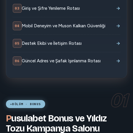
Giriş ve Şifre Yenileme Rotası
Mobil Deneyim ve Muson Kalkan Güvenliği
Destek Ekibi ve İletişim Rotası
Güncel Adres ve Şafak Işınlanma Rotası
BÖLÜM · BONUS
Pusulabet Bonus ve Yıldız
Tozu Kampanya Salonu