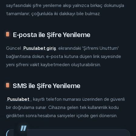
sayfasındaki şifre yenileme akışı yalnızca birkaç dokunuşla
tamamlanır; çoğunlukla iki dakikayı bile bulmaz.
E-posta ile Şifre Yenileme
Güncel
Pusulabet giriş
ekranındaki 'Şifremi Unuttum'
bağlantısına dokun; e-posta kutuna düşen link sayesinde
yeni şifreni vakit kaybetmeden oluşturabilirsin.
SMS ile Şifre Yenileme
Pusulabet
, kayıtlı telefon numarası üzerinden de güvenli
bir doğrulama sunar. Cihazına gelen tek kullanımlık kodu
girdikten sonra hesabına saniyeler içinde geri dönersin.