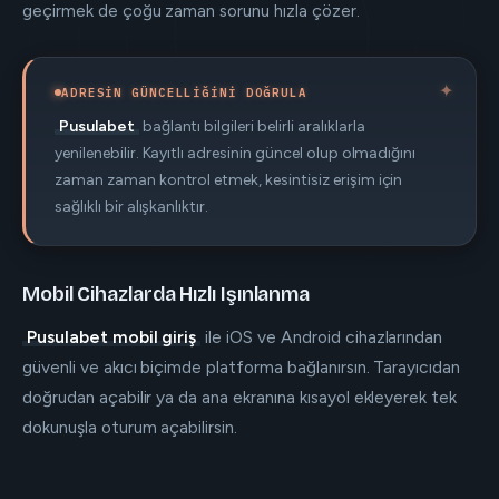
geçirmek de çoğu zaman sorunu hızla çözer.
ADRESIN GÜNCELLIĞINI DOĞRULA
Pusulabet
bağlantı bilgileri belirli aralıklarla
yenilenebilir. Kayıtlı adresinin güncel olup olmadığını
zaman zaman kontrol etmek, kesintisiz erişim için
sağlıklı bir alışkanlıktır.
Mobil Cihazlarda Hızlı Işınlanma
Pusulabet mobil giriş
ile iOS ve Android cihazlarından
güvenli ve akıcı biçimde platforma bağlanırsın. Tarayıcıdan
doğrudan açabilir ya da ana ekranına kısayol ekleyerek tek
dokunuşla oturum açabilirsin.