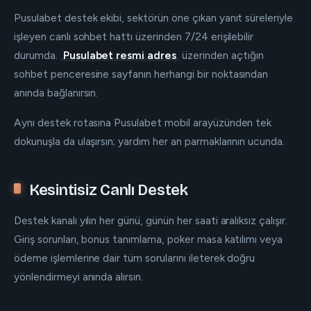
Pusulabet destek ekibi, sektörün öne çıkan yanıt süreleriyle
işleyen canlı sohbet hattı üzerinden 7/24 erişilebilir
durumda.
Pusulabet resmi adres
üzerinden açtığın
sohbet penceresine sayfanın herhangi bir noktasından
anında bağlanırsın.
Aynı destek rotasına Pusulabet mobil arayüzünden tek
dokunuşla da ulaşırsın; yardım her an parmaklarının ucunda.
Kesintisiz Canlı Destek
Destek kanalı yılın her günü, günün her saati aralıksız çalışır.
Giriş sorunları, bonus tanımlama, poker masa katılımı veya
ödeme işlemlerine dair tüm sorularını ileterek doğru
yönlendirmeyi anında alırsın.