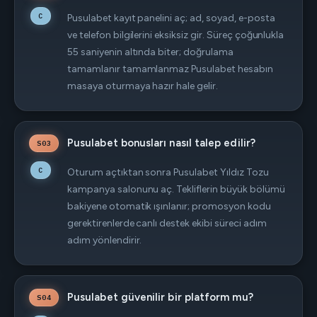
Pusulabet kayıt panelini aç; ad, soyad, e-posta
ve telefon bilgilerini eksiksiz gir. Süreç çoğunlukla
55 saniyenin altında biter; doğrulama
tamamlanır tamamlanmaz Pusulabet hesabın
masaya oturmaya hazır hale gelir.
Pusulabet bonusları nasıl talep edilir?
Oturum açtıktan sonra Pusulabet Yıldız Tozu
kampanya salonunu aç. Tekliflerin büyük bölümü
bakiyene otomatik ışınlanır; promosyon kodu
gerektirenlerde canlı destek ekibi süreci adım
adım yönlendirir.
Pusulabet güvenilir bir platform mu?