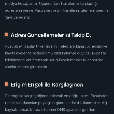
medya hesaplarıdır. Üçüncü taraf sitelerde karşılaştığın
adreslerin yerine Pusulabet resmi kanallarını izlemeni önemle
tavsiye ederiz.
Adres Güncellemelerini Takip Et
Pusulabet; bağlantı yeniliklerini Telegram kanalı, X hesabı ve
kayıtlı üyelerine iletilen SMS bildirimleriyle duyurur. E-posta
bildirimlerini aktif tutarak her güncellemeden ilk haberdar
olanlar arasına girebilirsin.
Erişim Engeli ile Karşılaşınca
Bir engelle karşılaştığında atılacak en doğru adım, Pusulabet
resmi kanallarından paylaşılan güncel adresi kullanmaktır. Ağ
kaynaklı aksaklıklarda cihazının DNS ayarlarını gözden