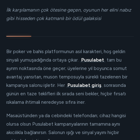
İlk karşılamanın çok ötesine geçen, oyunun her elini nabız
gibi hisseden çok katmanlı bir ödül galaksisi
Bir poker ve bahis platformunun asıl karakteri, hoş geldin
sinyali yumuşadığında ortaya çıkar.
Pusulabet
tam bu
ayrım noktasında öne geçer; üyelerine yıl boyunca somut
avantaj yansıtan, muson temposuyla sürekli tazelenen bir
kampanya salonu işletir. Her
Pusulabet giriş
sonrasında
günün en taze teklifleri ilk sırada seni bekler, hiçbir fırsatı
ıskalama ihtimali neredeyse sıfıra iner.
Masaüstünden ya da cebindeki telefondan; cihaz hangisi
olursa olsun Pusulabet kampanyalarının tamamına aynı
akıcılıkla bağlanırsın. Salonun ışığı ve sinyal yayını hiçbir