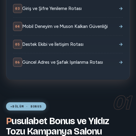
Giriş ve Şifre Yenileme Rotası
Mobil Deneyim ve Muson Kalkan Güvenliği
Destek Ekibi ve İletişim Rotası
Güncel Adres ve Şafak Işınlanma Rotası
BÖLÜM · BONUS
Pusulabet Bonus ve Yıldız
Tozu Kampanya Salonu