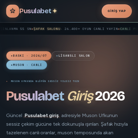
Pusulabet
✦
GIRIŞ YAP
ŞAFAK SALONU
· 26.400+ OYUN CANLI YAYIN
CANLI POKER
· TEXAS HOLD
BASKI · 2026/07
LISANSLI SALON
MUSON · CANLI
MUSON UFKUNDA BLÖFÜN SESSIZ YILDIZ TOZU
Pusulabet
Giriş
2026
Güncel
Pusulabet giriş
adresiyle Muson Ufkunun
sessiz çekim gücüne tek dokunuşla ışınlan. Şafak hızıyla
tazelenen canlı oranlar, muson temposunda akan