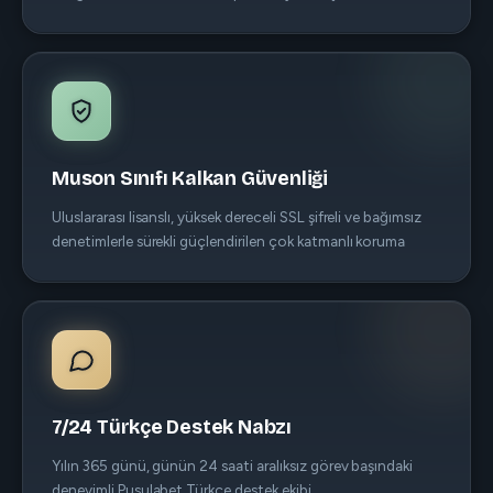
Muson Sınıfı Kalkan Güvenliği
Uluslararası lisanslı, yüksek dereceli SSL şifreli ve bağımsız
denetimlerle sürekli güçlendirilen çok katmanlı koruma
7/24 Türkçe Destek Nabzı
Yılın 365 günü, günün 24 saati aralıksız görev başındaki
deneyimli Pusulabet Türkçe destek ekibi