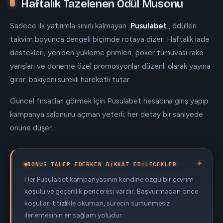
Haftalık Tazelenen Ödül Musonu
Sadece ilk yatırımla sınırlı kalmayan
Pusulabet
, ödülleri
takvim boyunca dengeli biçimde rotaya dizer. Haftalık iade
destekleri, yeniden yükleme primleri, poker turnuvası rake
yarışları ve döneme özel promosyonlar düzenli olarak yayına
girer; bakiyeni sürekli hareketli tutar.
Güncel fırsatları görmek için Pusulabet hesabına giriş yapıp
kampanya salonunu açman yeterli; her detay bir saniyede
önüne düşer.
BONUS TALEP EDERKEN DIKKAT EDILECEKLER
Her Pusulabet kampanyasının kendine özgü bir çevrim
koşulu ve geçerlilik penceresi vardır. Başvurmadan önce
koşulları titizlikle okuman, sürecin sürtünmesiz
ilerlemesinin en sağlam yoludur.