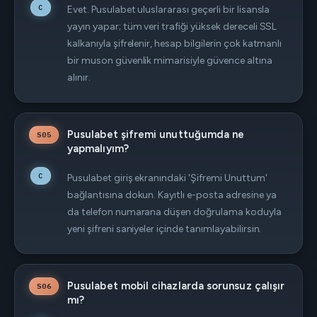
Evet. Pusulabet uluslararası geçerli bir lisansla
yayın yapar; tüm veri trafiği yüksek dereceli SSL
kalkanıyla şifrelenir, hesap bilgilerin çok katmanlı
bir muson güvenlik mimarisiyle güvence altına
alınır.
Pusulabet şifremi unuttuğumda ne
yapmalıyım?
Pusulabet giriş ekranındaki 'Şifremi Unuttum'
bağlantısına dokun. Kayıtlı e-posta adresine ya
da telefon numarana düşen doğrulama koduyla
yeni şifreni saniyeler içinde tanımlayabilirsin.
Pusulabet mobil cihazlarda sorunsuz çalışır
mı?