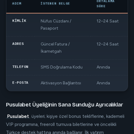
ORTALAMA
ADIM
İSTENEN BELGE
SÜRE
KIMLIK
Nüfus Cüzdanı /
12–24 Saat
Pasaport
ADRES
Güncel Fatura /
12–24 Saat
İkametgah
TELEFON
SMS Doğrulama Kodu
Anında
E-POSTA
Aktivasyon Bağlantısı
Anında
Pusulabet Üyeliğinin Sana Sunduğu Ayrıcalıklar
Pusulabet
üyeleri; kişiye özel bonus tekliflerine, kademeli
VIP programına, freeroll turnuva biletlerine ve öncelikli
Türkçe destek hattına anında bağlanır. İlk yatırım