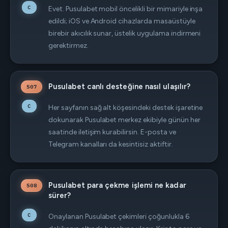
Evet. Pusulabet mobil öncelikli bir mimariyle inşa
edildi; iOS ve Android cihazlarda masaüstüyle
birebir akıcılık sunar, üstelik uygulama indirmeni
gerektirmez.
Pusulabet canlı desteğine nasıl ulaşılır?
Her sayfanın sağ alt köşesindeki destek işaretine
dokunarak Pusulabet merkez ekibiyle günün her
saatinde iletişim kurabilirsin. E-posta ve
Telegram kanalları da kesintisiz aktiftir.
Pusulabet para çekme işlemi ne kadar
sürer?
Onaylanan Pusulabet çekimleri çoğunlukla 6