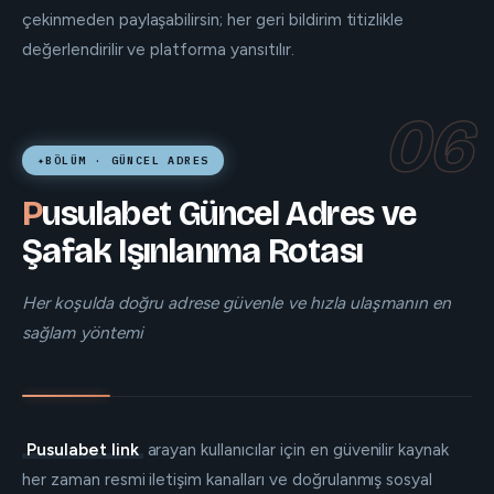
çekinmeden paylaşabilirsin; her geri bildirim titizlikle
değerlendirilir ve platforma yansıtılır.
BÖLÜM · GÜNCEL ADRES
Pusulabet Güncel Adres ve
Şafak Işınlanma Rotası
Her koşulda doğru adrese güvenle ve hızla ulaşmanın en
sağlam yöntemi
Pusulabet link
arayan kullanıcılar için en güvenilir kaynak
her zaman resmi iletişim kanalları ve doğrulanmış sosyal