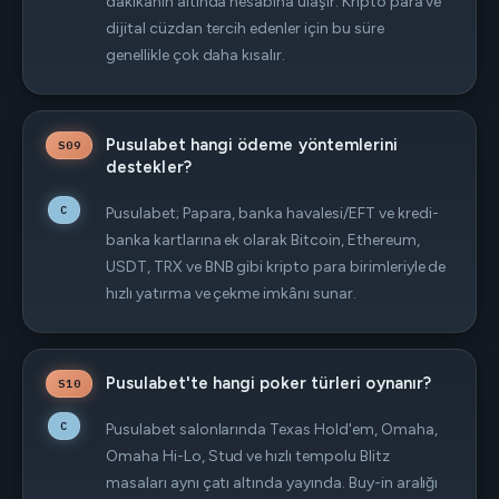
dakikanın altında hesabına ulaşır. Kripto para ve
dijital cüzdan tercih edenler için bu süre
genellikle çok daha kısalır.
Pusulabet hangi ödeme yöntemlerini
destekler?
Pusulabet; Papara, banka havalesi/EFT ve kredi-
banka kartlarına ek olarak Bitcoin, Ethereum,
USDT, TRX ve BNB gibi kripto para birimleriyle de
hızlı yatırma ve çekme imkânı sunar.
Pusulabet'te hangi poker türleri oynanır?
Pusulabet salonlarında Texas Hold'em, Omaha,
Omaha Hi-Lo, Stud ve hızlı tempolu Blitz
masaları aynı çatı altında yayında. Buy-in aralığı