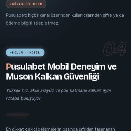
GÜVENLIK NOTU
Pusulabet; hiçbir kanal üzerinden kullanıcılarından şifre ya da
ödeme bilgisi talep etmez.
BÖLÜM · MOBIL
Pusulabet Mobil Deneyim ve
Muson Kalkan Güvenliği
Yüksek hız, akıllı arayüz ve çok katmanlı kalkan aynı
rotada buluşuyor
En dikkat çekici gelişmelerin başında sıfırdan tasarlanan