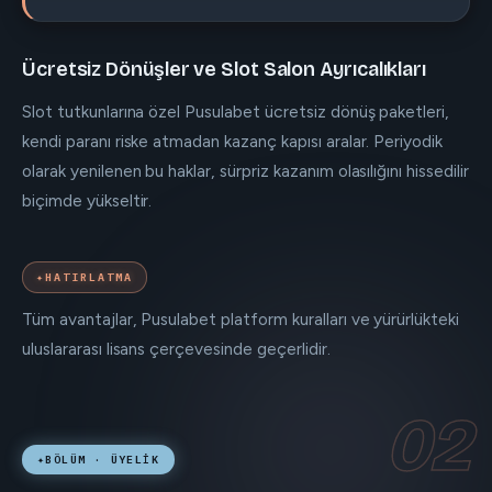
Ücretsiz Dönüşler ve Slot Salon Ayrıcalıkları
Slot tutkunlarına özel Pusulabet ücretsiz dönüş paketleri,
kendi paranı riske atmadan kazanç kapısı aralar. Periyodik
olarak yenilenen bu haklar, sürpriz kazanım olasılığını hissedilir
biçimde yükseltir.
HATIRLATMA
Tüm avantajlar, Pusulabet platform kuralları ve yürürlükteki
uluslararası lisans çerçevesinde geçerlidir.
BÖLÜM · ÜYELIK