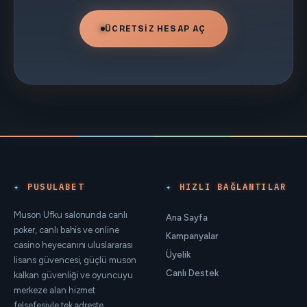
ÜCRETSIZ HESAP AÇ
PUSULABET
HIZLI BAĞLANTILAR
Muson Ufku salonunda canlı
Ana Sayfa
poker, canlı bahis ve online
Kampanyalar
casino heyecanını uluslararası
Üyelik
lisans güvencesi, güçlü muson
Canlı Destek
kalkan güvenliği ve oyuncuyu
merkeze alan hizmet
felsefesiyle tek adreste