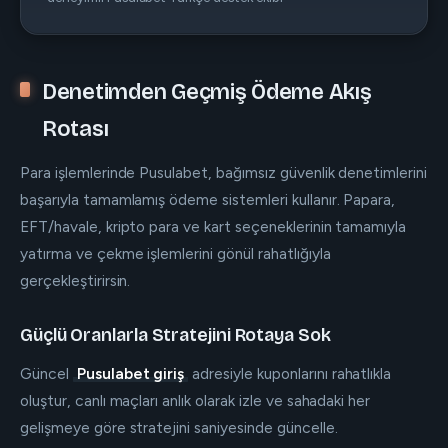
Denetimden Geçmiş Ödeme Akış
Rotası
Para işlemlerinde Pusulabet, bağımsız güvenlik denetimlerini
başarıyla tamamlamış ödeme sistemleri kullanır. Papara,
EFT/havale, kripto para ve kart seçeneklerinin tamamıyla
yatırma ve çekme işlemlerini gönül rahatlığıyla
gerçekleştirirsin.
Güçlü Oranlarla Stratejini Rotaya Sok
Güncel
Pusulabet giriş
adresiyle kuponlarını rahatlıkla
oluştur, canlı maçları anlık olarak izle ve sahadaki her
gelişmeye göre stratejini saniyesinde güncelle.