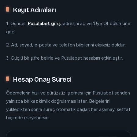
Kayıt Adımları
1. Güncel
Pusulabet giriş
adresini aç ve 'Üye Ol' bölümüne
geç.
2. Ad, soyad, e-posta ve telefon bilgilerini eksiksiz doldur.
3. Güçlü bir şifre belirle ve Pusulabet hesabını etkinleştir.
Hesap Onay Süreci
Ödemelerin hızlı ve pürüzsüz işlemesi için Pusulabet senden
yalnızca bir kez kimlik doğrulaması ister. Belgelerini
yükledikten sonra süreç otomatik başlar; her aşamayı şeffaf
biçimde izleyebilirsin.