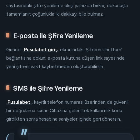
sayfasındaki şifre yenileme akışı yalnızca birkaç dokunuşla
tamamlanır; çoğunlukla iki dakikayı bile bulmaz.
E-posta ile Şifre Yenileme
Güncel
Pusulabet giriş
ekranındaki 'Şifremi Unuttum'
bağlantısına dokun; e-posta kutuna düşen link sayesinde
yeni şifreni vakit kaybetmeden oluşturabilirsin.
SMS ile Şifre Yenileme
Pusulabet
, kayıtlı telefon numarası üzerinden de güvenli
bir doğrulama sunar. Cihazına gelen tek kullanımlık kodu
girdikten sonra hesabına saniyeler içinde geri dönersin.