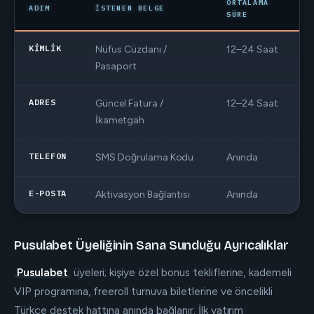
ORTALAMA
ADIM
İSTENEN BELGE
SÜRE
KIMLIK
Nüfus Cüzdanı /
12–24 Saat
Pasaport
ADRES
Güncel Fatura /
12–24 Saat
İkametgah
TELEFON
SMS Doğrulama Kodu
Anında
E-POSTA
Aktivasyon Bağlantısı
Anında
Pusulabet Üyeliğinin Sana Sunduğu Ayrıcalıklar
Pusulabet
üyeleri; kişiye özel bonus tekliflerine, kademeli
VIP programına, freeroll turnuva biletlerine ve öncelikli
Türkçe destek hattına anında bağlanır. İlk yatırım