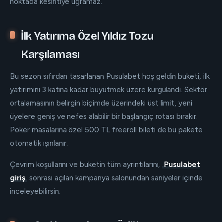
noktada kesintiye uğramaz.
İlk Yatırıma Özel Yıldız Tozu
Karşılaması
Bu sezon sıfırdan tasarlanan Pusulabet hoş geldin buketi, ilk
yatırımını 3 katına kadar büyütmek üzere kurgulandı. Sektör
ortalamasının belirgin biçimde üzerindeki üst limit, yeni
üyelere geniş ve nefes alabilir bir başlangıç rotası bırakır.
Poker masalarına özel 500 TL freeroll bileti de bu pakete
otomatik ışınlanır.
Çevrim koşullarını ve buketin tüm ayrıntılarını,
Pusulabet
giriş
sonrası açılan kampanya salonundan saniyeler içinde
inceleyebilirsin.