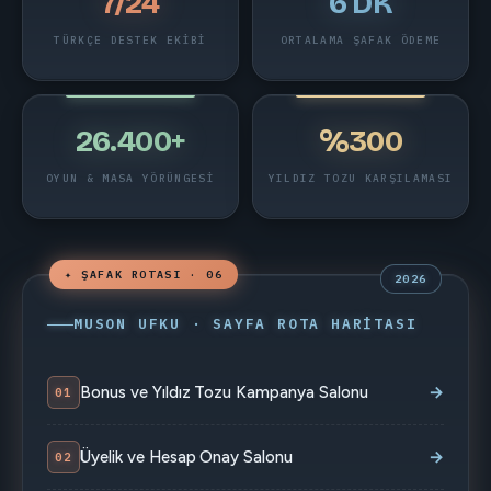
7/24
6 DK
TÜRKÇE DESTEK EKIBI
ORTALAMA ŞAFAK ÖDEME
26.400+
%300
OYUN & MASA YÖRÜNGESI
YILDIZ TOZU KARŞILAMASI
MUSON UFKU · SAYFA ROTA HARITASI
Bonus ve Yıldız Tozu Kampanya Salonu
Üyelik ve Hesap Onay Salonu