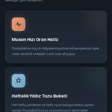
Muson Hızı Oran Hattı
Piyasadaki en küçük dalgalanmaya bile milisaniyelerde tepki
veren dinamik ve keskin canlı oran altyapısı
Haftalık Yıldız Tozu Buketi
Her hafta yenilenen ve farklı oyun kategorilerine yayılan
zengin Pusulabet bonus ve promosyon seçenekleri