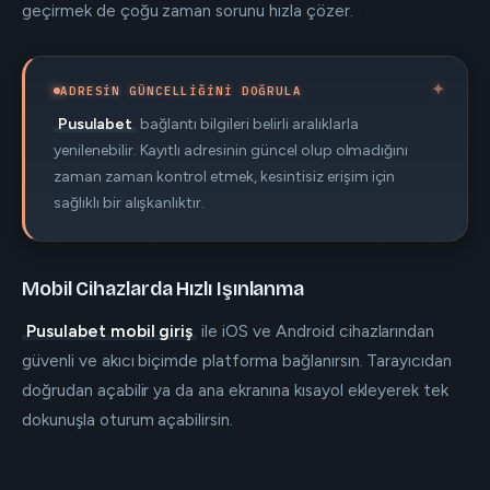
geçirmek de çoğu zaman sorunu hızla çözer.
ADRESIN GÜNCELLIĞINI DOĞRULA
Pusulabet
bağlantı bilgileri belirli aralıklarla
yenilenebilir. Kayıtlı adresinin güncel olup olmadığını
zaman zaman kontrol etmek, kesintisiz erişim için
sağlıklı bir alışkanlıktır.
Mobil Cihazlarda Hızlı Işınlanma
Pusulabet mobil giriş
ile iOS ve Android cihazlarından
güvenli ve akıcı biçimde platforma bağlanırsın. Tarayıcıdan
doğrudan açabilir ya da ana ekranına kısayol ekleyerek tek
dokunuşla oturum açabilirsin.