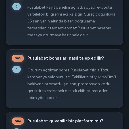
Pusulabet kayıt panelini aç; ad, soyad, e-posta
ve telefon bilgilerini eksiksiz gir. Süreç çoğunlukla
55 saniyenin altında biter; doğrulama
tamamlanır tamamlanmaz Pusulabet hesabın
masaya oturmaya hazır hale gelir.
Pusulabet bonusları nasıl talep edilir?
Oturum açtıktan sonra Pusulabet Yıldız Tozu
kampanya salonunu aç. Tekliflerin büyük bölümü
bakiyene otomatik ışınlanır; promosyon kodu
gerektirenlerde canlı destek ekibi süreci adım
adım yönlendirir.
Pusulabet güvenilir bir platform mu?