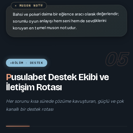
Bahsi ve pokeri daima bir eğlence aracı olarak değerlendir;
sorumlu oyun anlayışı hem seni hem de sevdiklerini
koruyan en temel muson notudur.
BÖLÜM · DESTEK
Pusulabet Destek Ekibi ve
İletişim Rotası
Her sorunu kısa sürede çözüme kavuşturan, güçlü ve çok
kanallı bir destek rotası