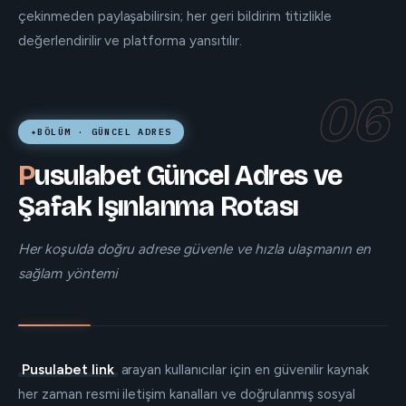
çekinmeden paylaşabilirsin; her geri bildirim titizlikle
değerlendirilir ve platforma yansıtılır.
BÖLÜM · GÜNCEL ADRES
Pusulabet Güncel Adres ve
Şafak Işınlanma Rotası
Her koşulda doğru adrese güvenle ve hızla ulaşmanın en
sağlam yöntemi
Pusulabet link
arayan kullanıcılar için en güvenilir kaynak
her zaman resmi iletişim kanalları ve doğrulanmış sosyal