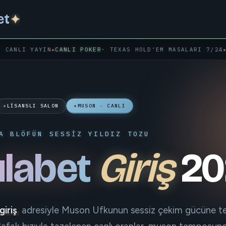
et
✦
CANLI POKER
· TEXAS HOLD'EM MASALARI 7/24
PUSULABET 20
LISANSLI SALON
MUSON · CANLI
A BLÖFÜN SESSIZ YILDIZ TOZU
labet
Giriş
20
giriş
adresiyle Muson Ufkunun sessiz çekim gücüne t