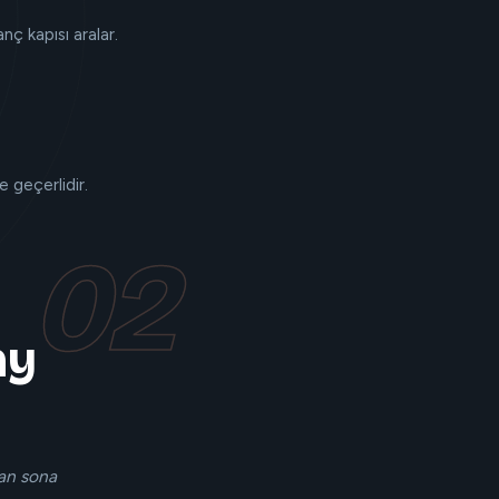
ç kapısı aralar.
e geçerlidir.
tan sona