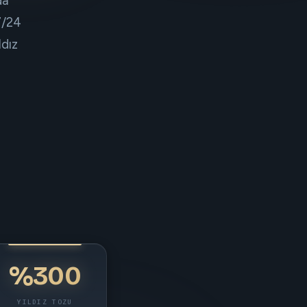
da
7/24
ldız
%300
YILDIZ TOZU