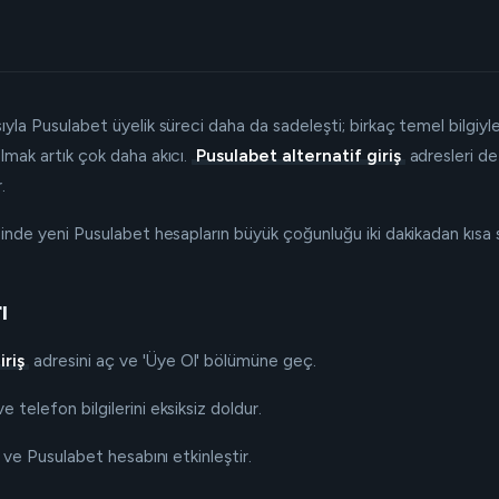
sıyla Pusulabet üyelik süreci daha da sadeleşti; birkaç temel bilgiyl
olmak artık çok daha akıcı.
Pusulabet alternatif giriş
adresleri de
.
iğinde yeni Pusulabet hesapların büyük çoğunluğu iki dakikadan kısa 
ı
iriş
adresini aç ve 'Üye Ol' bölümüne geç.
 telefon bilgilerini eksiksiz doldur.
le ve Pusulabet hesabını etkinleştir.