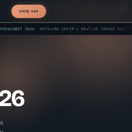
GIRIŞ YAP
26
· ORTALAMA ÇEKIM 6 DK
7/24 TÜRKÇE DESTEK EKIBI · KES
26
ek