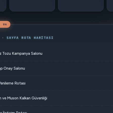
 · SAYFA ROTA HARITASI
ız Tozu Kampanya Salonu
ap Onay Salonu
 Yenileme Rotası
 ve Muson Kalkan Güvenliği
e İletişim Rotası