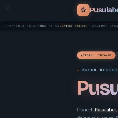
Pusulab
IŞINLANMA 55 SN
ŞAFAK SALONU
· 26.400+ OYUN CANLI YAYIN
BASKI · 2026/07
MUSON UFKUND
Pusu
Güncel
Pusulabet 