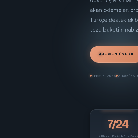
dokunuşla ışınlan.
akan ödemeler, pro
Türkçe destek ekibi
tozu buketini nabı
HEMEN ÜYE OL
TEMMUZ 2026
2 DAKIKA 
7/24
TÜRKÇE DESTEK EKIB