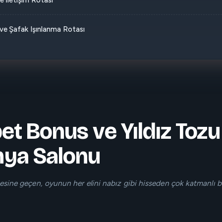
ve Şafak Işınlanma Rotası
ya Salonu
tesine geçen, oyunun her elini nabız gibi hisseden çok katmanlı b