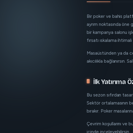
Bir poker ve bahis plat
ayrım noktasında öne g
bir kampanya salonu işl
fırsatı ıskalama ihtimali
Masaüstünden ya da ceb
akıcılıkla bağlanırsın. 
İlk Yatırıma Ö
Bu sezon sıfırdan tasar
Sektör ortalamasının bel
bırakır. Poker masaların
Çevrim koşullarını ve bu
içinde inceleyebilirsin.