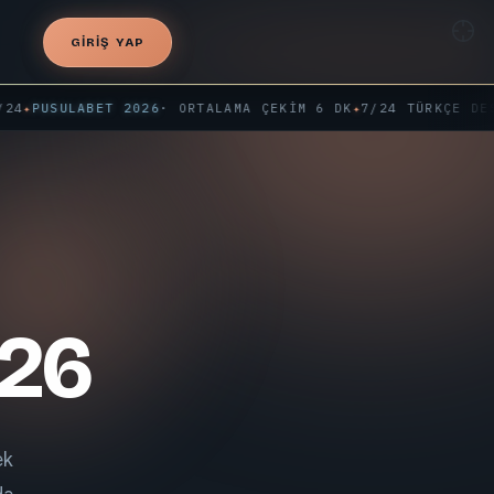
GIRIŞ YAP
T 2026
· ORTALAMA ÇEKIM 6 DK
7/24 TÜRKÇE DESTEK EKIBI ·
26
ek