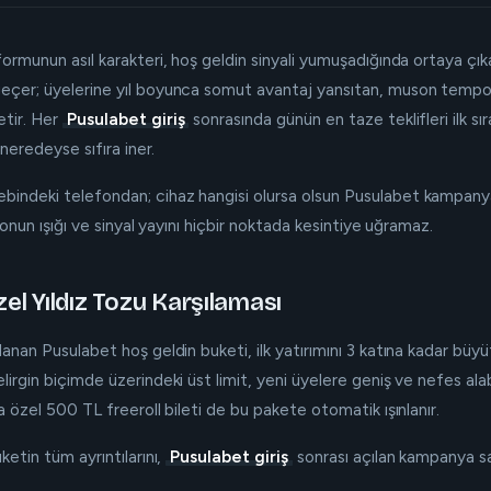
formunun asıl karakteri, hoş geldin sinyali yumuşadığında ortaya çık
eçer; üyelerine yıl boyunca somut avantaj yansıtan, muson tempos
etir. Her
Pusulabet giriş
sonrasında günün en taze teklifleri ilk sır
 neredeyse sıfıra iner.
indeki telefondan; cihaz hangisi olursa olsun Pusulabet kampany
Salonun ışığı ve sinyal yayını hiçbir noktada kesintiye uğramaz.
zel Yıldız Tozu Karşılaması
lanan Pusulabet hoş geldin buketi, ilk yatırımını 3 katına kadar büy
irgin biçimde üzerindeki üst limit, yeni üyelere geniş ve nefes alabi
a özel 500 TL freeroll bileti de bu pakete otomatik ışınlanır.
ketin tüm ayrıntılarını,
Pusulabet giriş
sonrası açılan kampanya s