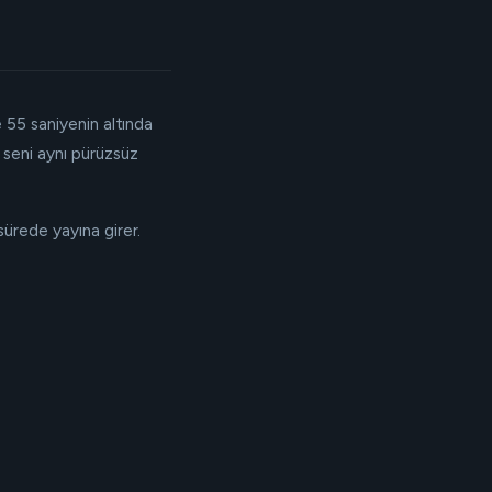
e 55 saniyenin altında
 seni aynı pürüzsüz
sürede yayına girer.