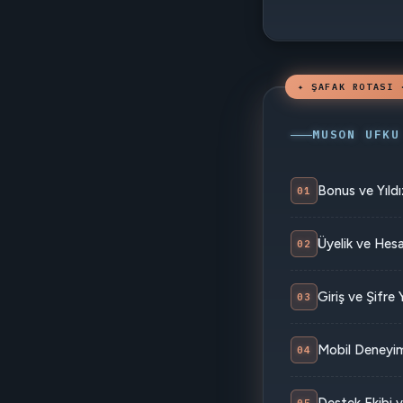
MUSON UFKU
Bonus ve Yıld
Üyelik ve Hes
Giriş ve Şifre
Mobil Deneyim
Destek Ekibi v