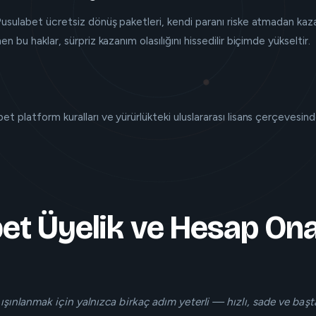
Pusulabet ücretsiz dönüş paketleri, kendi paranı riske atmadan kazan
en bu haklar, sürpriz kazanım olasılığını hissedilir biçimde yükseltir.
et platform kuralları ve yürürlükteki uluslararası lisans çerçevesind
ınlanmak için yalnızca birkaç adım yeterli — hızlı, sade ve baş