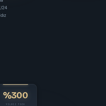
da
7/24
ldız
%300
YILDIZ TOZU