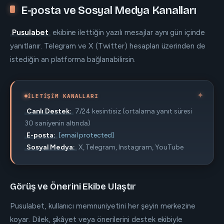
E-posta ve Sosyal Medya Kanalları
Pusulabet
ekibine ilettiğin yazılı mesajlar aynı gün içinde
yanıtlanır. Telegram ve X (Twitter) hesapları üzerinden de
istediğin an platforma bağlanabilirsin.
İLETIŞIM KANALLARI
Canlı Destek:
7/24 kesintisiz (ortalama yanıt süresi
30 saniyenin altında)
E-posta:
[email protected]
Sosyal Medya:
X, Telegram, Instagram, YouTube
Görüş ve Önerini Ekibe Ulaştır
Pusulabet, kullanıcı memnuniyetini her şeyin merkezine
koyar. Dilek, şikâyet veya önerilerini destek ekibiyle