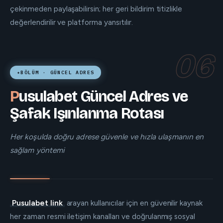
çekinmeden paylaşabilirsin; her geri bildirim titizlikle
değerlendirilir ve platforma yansıtılır.
BÖLÜM · GÜNCEL ADRES
Pusulabet Güncel Adres ve
Şafak Işınlanma Rotası
Her koşulda doğru adrese güvenle ve hızla ulaşmanın en
sağlam yöntemi
Pusulabet link
arayan kullanıcılar için en güvenilir kaynak
her zaman resmi iletişim kanalları ve doğrulanmış sosyal