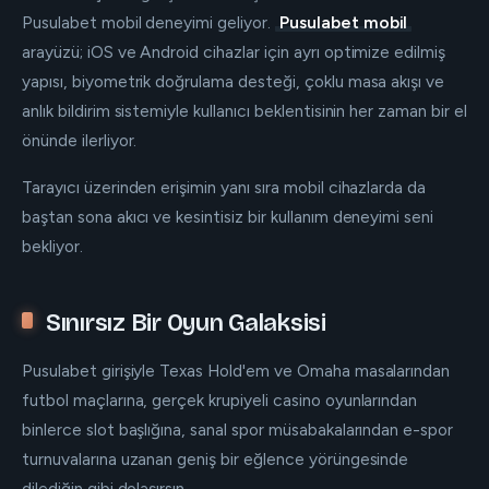
Pusulabet mobil deneyimi geliyor.
Pusulabet mobil
arayüzü; iOS ve Android cihazlar için ayrı optimize edilmiş
yapısı, biyometrik doğrulama desteği, çoklu masa akışı ve
anlık bildirim sistemiyle kullanıcı beklentisinin her zaman bir el
önünde ilerliyor.
Tarayıcı üzerinden erişimin yanı sıra mobil cihazlarda da
baştan sona akıcı ve kesintisiz bir kullanım deneyimi seni
bekliyor.
Sınırsız Bir Oyun Galaksisi
Pusulabet girişiyle Texas Hold'em ve Omaha masalarından
futbol maçlarına, gerçek krupiyeli casino oyunlarından
binlerce slot başlığına, sanal spor müsabakalarından e-spor
turnuvalarına uzanan geniş bir eğlence yörüngesinde
dilediğin gibi dolaşırsın.