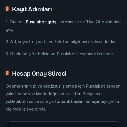
Kayıt Adımları
1. Güncel
Pusulabet giriş
adresini aç ve 'Üye Ol' bölümüne
geç.
2. Ad, soyad, e-posta ve telefon bilgilerini eksiksiz doldur.
3. Güçlü bir şifre belirle ve Pusulabet hesabını etkinleştir.
Hesap Onay Süreci
Ödemelerin hızlı ve pürüzsüz işlemesi için Pusulabet senden
yalnızca bir kez kimlik doğrulaması ister. Belgelerini
yükledikten sonra süreç otomatik başlar; her aşamayı şeffaf
biçimde izleyebilirsin.