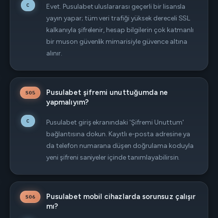
Evet. Pusulabet uluslararası geçerli bir lisansla
yayın yapar; tüm veri trafiği yüksek dereceli SSL
kalkanıyla şifrelenir, hesap bilgilerin çok katmanlı
bir muson güvenlik mimarisiyle güvence altına
alınır.
Pusulabet şifremi unuttuğumda ne
yapmalıyım?
Pusulabet giriş ekranındaki 'Şifremi Unuttum'
bağlantısına dokun. Kayıtlı e-posta adresine ya
da telefon numarana düşen doğrulama koduyla
yeni şifreni saniyeler içinde tanımlayabilirsin.
Pusulabet mobil cihazlarda sorunsuz çalışır
mı?