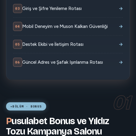
Giriş ve Şifre Yenileme Rotası
Mobil Deneyim ve Muson Kalkan Güvenliği
Destek Ekibi ve İletişim Rotası
Güncel Adres ve Şafak Işınlanma Rotası
BÖLÜM · BONUS
Pusulabet Bonus ve Yıldız
Tozu Kampanya Salonu