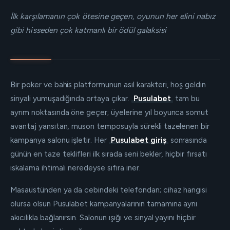
İlk karşılamanın çok ötesine geçen, oyunun her elini nabız
gibi hisseden çok katmanlı bir ödül galaksisi
Bir poker ve bahis platformunun asıl karakteri, hoş geldin
sinyali yumuşadığında ortaya çıkar.
Pusulabet
tam bu
ayrım noktasında öne geçer; üyelerine yıl boyunca somut
avantaj yansıtan, muson temposuyla sürekli tazelenen bir
kampanya salonu işletir. Her
Pusulabet giriş
sonrasında
günün en taze teklifleri ilk sırada seni bekler, hiçbir fırsatı
ıskalama ihtimali neredeyse sıfıra iner.
Masaüstünden ya da cebindeki telefondan; cihaz hangisi
olursa olsun Pusulabet kampanyalarının tamamına aynı
akıcılıkla bağlanırsın. Salonun ışığı ve sinyal yayını hiçbir