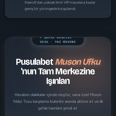
freeroll'dan yüksek limit VIP masalara kadar
geniş bir yörüngede kurgulandı.
Pusulabet
Muson Ufku
'nun Tam Merkezine
Işınlan
Hesabını dakikalar içinde oluştur, sana özel Muson
Yıldız Tozu karşılama buketini anında aktive et ve ilk
şafak hamleni şimdi at.