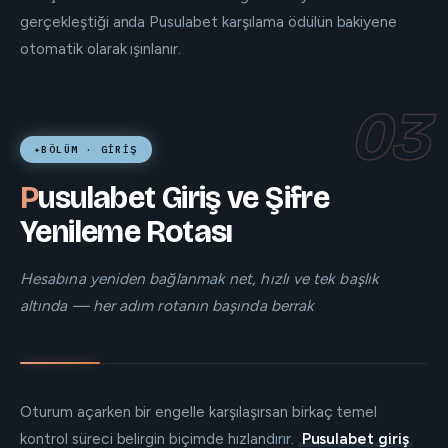
gerçekleştiği anda Pusulabet karşılama ödülün bakiyene
otomatik olarak ışınlanır.
BÖLÜM · GIRIŞ
Pusulabet Giriş ve Şifre
Yenileme Rotası
Hesabına yeniden bağlanmak net, hızlı ve tek başlık
altında — her adım rotanın başında berrak
Oturum açarken bir engelle karşılaşırsan birkaç temel
kontrol süreci belirgin biçimde hızlandırır.
Pusulabet giriş