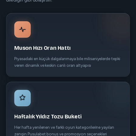
Muson Hızı Oran Hattı
Piyasadaki en küçük dalgalanmaya bile milisaniyelerde tepki
veren dinamik ve keskin canlı oran altyapısı
Haftalık Yıldız Tozu Buketi
Her hafta yenilenen ve farklı oyun kategorilerine yayılan
zengin Pusulabet bonus ve promosyon seçenekleri