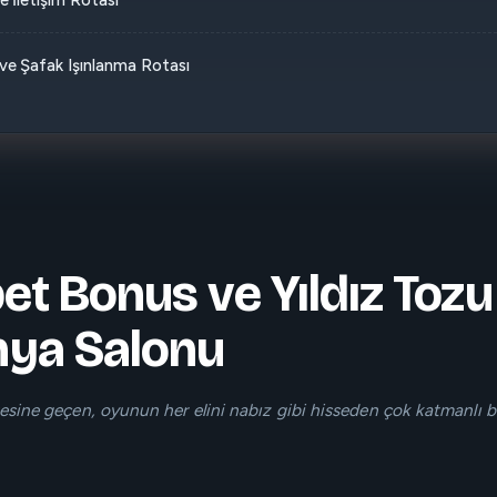
ve Şafak Işınlanma Rotası
ya Salonu
tesine geçen, oyunun her elini nabız gibi hisseden çok katmanlı b