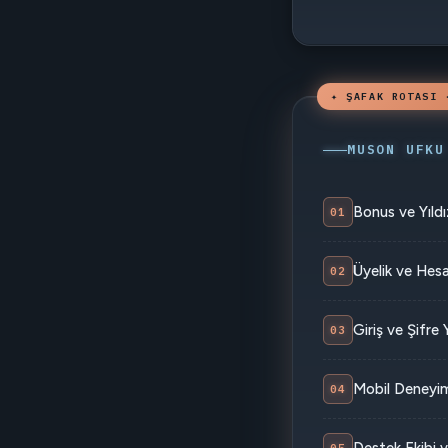
MUSON UFKU
Bonus ve Yıld
Üyelik ve Hes
Giriş ve Şifre
Mobil Deneyim
Destek Ekibi v