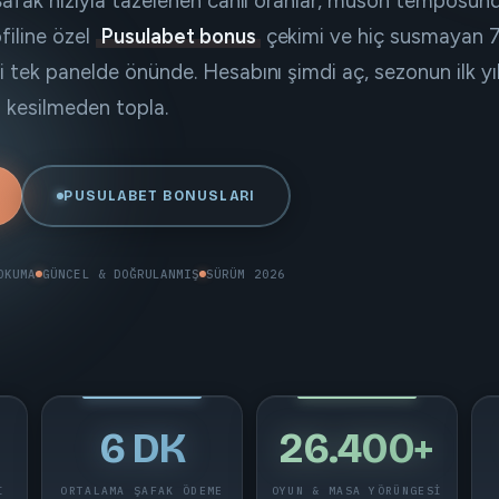
 Şafak hızıyla tazelenen canlı oranlar, muson temposun
filine özel
Pusulabet bonus
çekimi ve hiç susmayan 
 tek panelde önünde. Hesabını şimdi aç, sezonun ilk yı
z kesilmeden topla.
PUSULABET BONUSLARI
OKUMA
GÜNCEL & DOĞRULANMIŞ
SÜRÜM 2026
6 DK
26.400+
I
ORTALAMA ŞAFAK ÖDEME
OYUN & MASA YÖRÜNGESI