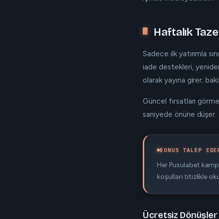
Haftalık Taz
Sadece ilk yatırımla sın
iade destekleri, yenide
olarak yayına girer; baki
Güncel fırsatları görm
saniyede önüne düşer.
BONUS TALEP EDE
Her Pusulabet kampa
koşulları titizlikle
Ücretsiz Dönüşler v