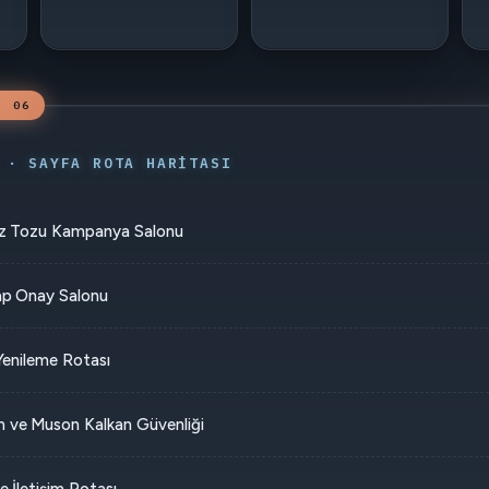
 · SAYFA ROTA HARITASI
ız Tozu Kampanya Salonu
ap Onay Salonu
 Yenileme Rotası
 ve Muson Kalkan Güvenliği
e İletişim Rotası