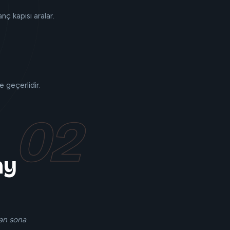
ç kapısı aralar.
e geçerlidir.
tan sona