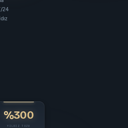
da
7/24
ldız
%300
YILDIZ TOZU