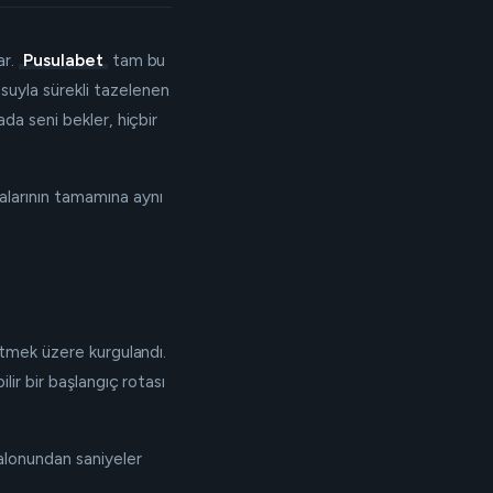
ar.
Pusulabet
tam bu
uyla sürekli tazelenen
ada seni bekler, hiçbir
alarının tamamına aynı
ütmek üzere kurgulandı.
lir bir başlangıç rotası
alonundan saniyeler