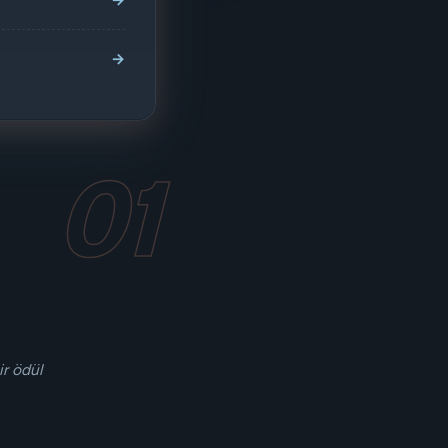
ir ödül