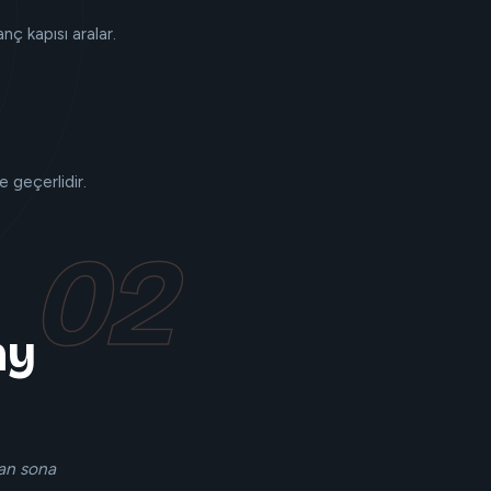
ç kapısı aralar.
e geçerlidir.
tan sona