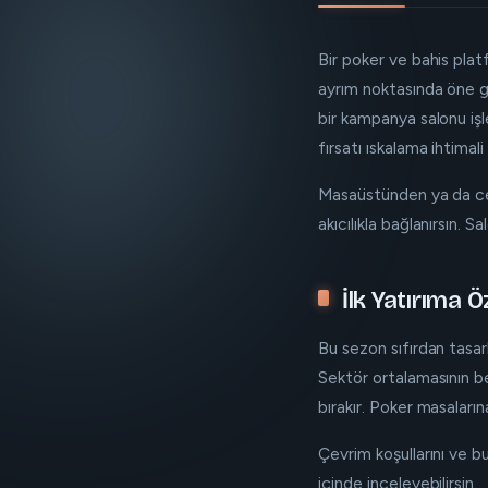
Bir poker ve bahis plat
ayrım noktasında öne g
bir kampanya salonu işl
fırsatı ıskalama ihtimali
Masaüstünden ya da ceb
akıcılıkla bağlanırsın. 
İlk Yatırıma Ö
Bu sezon sıfırdan tasar
Sektör ortalamasının bel
bırakır. Poker masaların
Çevrim koşullarını ve bu
içinde inceleyebilirsin.