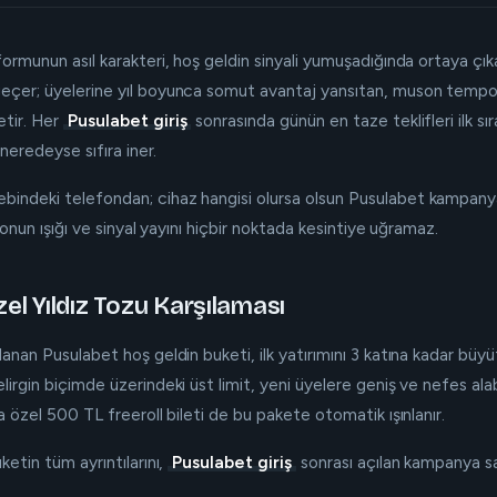
formunun asıl karakteri, hoş geldin sinyali yumuşadığında ortaya çık
eçer; üyelerine yıl boyunca somut avantaj yansıtan, muson tempos
etir. Her
Pusulabet giriş
sonrasında günün en taze teklifleri ilk sır
 neredeyse sıfıra iner.
indeki telefondan; cihaz hangisi olursa olsun Pusulabet kampany
Salonun ışığı ve sinyal yayını hiçbir noktada kesintiye uğramaz.
zel Yıldız Tozu Karşılaması
lanan Pusulabet hoş geldin buketi, ilk yatırımını 3 katına kadar büy
irgin biçimde üzerindeki üst limit, yeni üyelere geniş ve nefes alabi
a özel 500 TL freeroll bileti de bu pakete otomatik ışınlanır.
ketin tüm ayrıntılarını,
Pusulabet giriş
sonrası açılan kampanya s