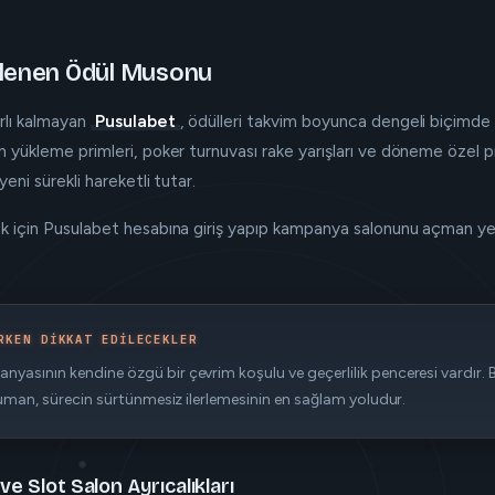
elenen Ödül Musonu
ırlı kalmayan
Pusulabet
, ödülleri takvim boyunca dengeli biçimde 
n yükleme primleri, poker turnuvası rake yarışları ve döneme özel 
yeni sürekli hareketli tutar.
ek için Pusulabet hesabına giriş yapıp kampanya salonunu açman yet
RKEN DIKKAT EDILECEKLER
nyasının kendine özgü bir çevrim koşulu ve geçerlilik penceresi vardı
 okuman, sürecin sürtünmesiz ilerlemesinin en sağlam yoludur.
e Slot Salon Ayrıcalıkları