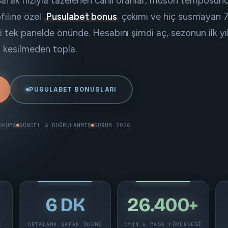
 Şafak hızıyla tazelenen canlı oranlar, muson temposun
filine özel
Pusulabet bonus
çekimi ve hiç susmayan 
 tek panelde önünde. Hesabını şimdi aç, sezonun ilk yı
z kesilmeden topla.
PUSULABET BONUSLARI
OKUMA
GÜNCEL & DOĞRULANMIŞ
SÜRÜM 2026
6 DK
26.400+
I
ORTALAMA ŞAFAK ÖDEME
OYUN & MASA YÖRÜNGESI