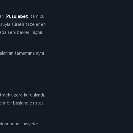
ar.
Pusulabet
tam bu
uyla sürekli tazelenen
ada seni bekler, hiçbir
alarının tamamına aynı
ütmek üzere kurgulandı.
lir bir başlangıç rotası
alonundan saniyeler