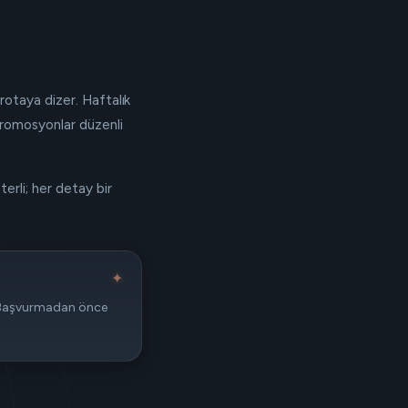
rotaya dizer. Haftalık
promosyonlar düzenli
erli; her detay bir
r. Başvurmadan önce