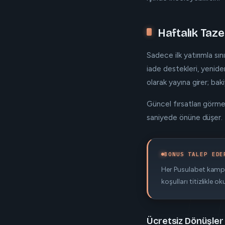
Haftalık Taz
Sadece ilk yatırımla sın
iade destekleri, yenide
olarak yayına girer; baki
Güncel fırsatları görm
saniyede önüne düşer.
BONUS TALEP EDE
Her Pusulabet kampa
koşulları titizlikle
Ücretsiz Dönüşler v