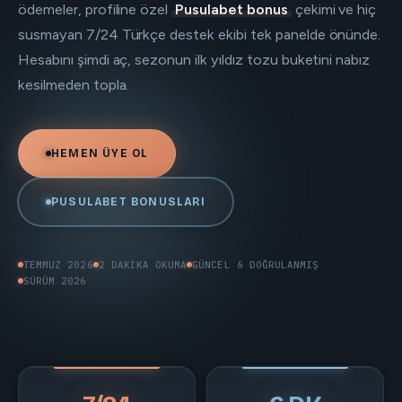
ödemeler, profiline özel
Pusulabet bonus
çekimi ve hiç
susmayan 7/24 Türkçe destek ekibi tek panelde önünde.
Hesabını şimdi aç, sezonun ilk yıldız tozu buketini nabız
kesilmeden topla.
HEMEN ÜYE OL
PUSULABET BONUSLARI
TEMMUZ 2026
2 DAKIKA OKUMA
GÜNCEL & DOĞRULANMIŞ
SÜRÜM 2026