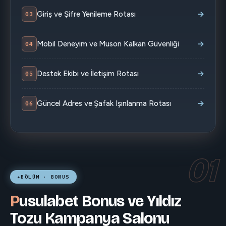
Giriş ve Şifre Yenileme Rotası
Mobil Deneyim ve Muson Kalkan Güvenliği
Destek Ekibi ve İletişim Rotası
Güncel Adres ve Şafak Işınlanma Rotası
BÖLÜM · BONUS
Pusulabet Bonus ve Yıldız
Tozu Kampanya Salonu