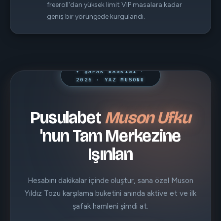
freeroll'dan yüksek limit VIP masalara kadar
geniş bir yörüngede kurgulandı.
Pusulabet
Muson Ufku
'nun Tam Merkezine
Işınlan
Hesabını dakikalar içinde oluştur, sana özel Muson
Yıldız Tozu karşılama buketini anında aktive et ve ilk
şafak hamleni şimdi at.