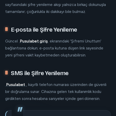
sayfasındaki şifre yenileme akışı yalnızca birkaç dokunuşla
tamamlanır; çoğunlukla iki dakikayı bile bulmaz.
E-posta ile Şifre Yenileme
Güncel
Pusulabet giriş
ekranındaki 'Şifremi Unuttum'
bağlantısına dokun; e-posta kutuna düşen link sayesinde
yeni şifreni vakit kaybetmeden oluşturabilirsin.
SMS ile Şifre Yenileme
Pusulabet
, kayıtlı telefon numarası üzerinden de güvenli
bir doğrulama sunar. Cihazına gelen tek kullanımlık kodu
girdikten sonra hesabına saniyeler içinde geri dönersin.