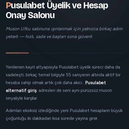
Pusulabet Üyelik ve Hesap
Onay Salonu
Muson Ufku salonuna ışınlanmak için yalnızca birkaç adım
yeterli — hızlı, sade ve baştan sona güvenli
Yenilenen kayıt altyapısıyla Pusulabet üyelik süreci daha da
sadeleşti; birkaç temel bilgiyle 55 saniyenin altında aktif bir
hesaba sahip olmak artık çok daha akıcı.
Pusulabet
alternatif giriş
adresleri de seni aynı pürüzsüz muson
sinyaliyle karşılar.
Adımları eksiksiz izlediğinde yeni Pusulabet hesapların büyük
çoğunluğu iki dakikadan kısa sürede yayına girer.