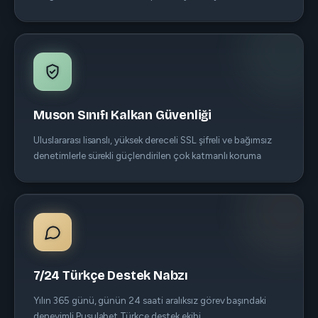
Muson Sınıfı Kalkan Güvenliği
Uluslararası lisanslı, yüksek dereceli SSL şifreli ve bağımsız
denetimlerle sürekli güçlendirilen çok katmanlı koruma
7/24 Türkçe Destek Nabzı
Yılın 365 günü, günün 24 saati aralıksız görev başındaki
deneyimli Pusulabet Türkçe destek ekibi