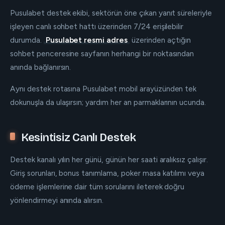
Pusulabet destek ekibi, sektörün öne çıkan yanıt süreleriyle
işleyen canlı sohbet hattı üzerinden 7/24 erişilebilir
durumda.
Pusulabet resmi adres
üzerinden açtığın
sohbet penceresine sayfanın herhangi bir noktasından
anında bağlanırsın.
Aynı destek rotasına Pusulabet mobil arayüzünden tek
dokunuşla da ulaşırsın; yardım her an parmaklarının ucunda.
Kesintisiz Canlı Destek
Destek kanalı yılın her günü, günün her saati aralıksız çalışır.
Giriş sorunları, bonus tanımlama, poker masa katılımı veya
ödeme işlemlerine dair tüm sorularını ileterek doğru
yönlendirmeyi anında alırsın.