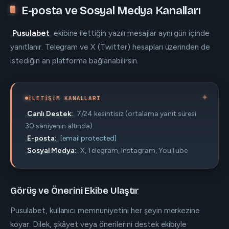
E-posta ve Sosyal Medya Kanalları
Pusulabet
ekibine ilettiğin yazılı mesajlar aynı gün içinde
yanıtlanır. Telegram ve X (Twitter) hesapları üzerinden de
istediğin an platforma bağlanabilirsin.
İLETIŞIM KANALLARI
Canlı Destek:
7/24 kesintisiz (ortalama yanıt süresi
30 saniyenin altında)
E-posta:
[email protected]
Sosyal Medya:
X, Telegram, Instagram, YouTube
Görüş ve Önerini Ekibe Ulaştır
Pusulabet, kullanıcı memnuniyetini her şeyin merkezine
koyar. Dilek, şikâyet veya önerilerini destek ekibiyle