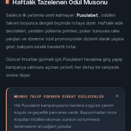
Haftalık Tazelenen Ödül Musonu
Sadece ilk yatırımla sınırlı kalmayan
Pusulabet
, ödülleri
takvim boyunca dengeli biçimde rotaya dizer. Haftalık iade
destekleri, yeniden yükleme primleri, poker turnuvası rake
yarışları ve döneme özel promosyonlar düzenli olarak yayına
girer; bakiyeni sürekli hareketli tutar.
Güncel fırsatları görmek için Pusulabet hesabına giriş yapıp
kampanya salonunu açman yeterli; her detay bir saniyede
önüne düşer.
BONUS TALEP EDERKEN DIKKAT EDILECEKLER
Her Pusulabet kampanyasının kendine özgü bir çevrim
koşulu ve geçerlilik penceresi vardır. Başvurmadan önce
koşulları titizlikle okuman, sürecin sürtünmesiz
ilerlemesinin en sağlam yoludur.