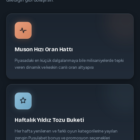
Muson Hızı Oran Hattı
Piyasadaki en küçük dalgalanmaya bile milisaniyelerde tepki
veren dinamik ve keskin canlı oran altyapısı
Haftalık Yıldız Tozu Buketi
Her hafta yenilenen ve farklı oyun kategorilerine yayılan
zengin Pusulabet bonus ve promosyon seçenekleri