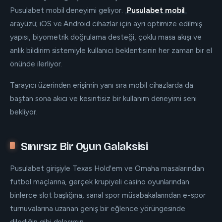
Pusulabet mobil deneyimi geliyor.
Pusulabet mobil
arayüzü; iOS ve Android cihazlar için ayrı optimize edilmiş
yapısı, biyometrik doğrulama desteği, çoklu masa akışı ve
anlık bildirim sistemiyle kullanıcı beklentisinin her zaman bir el
önünde ilerliyor.
Tarayıcı üzerinden erişimin yanı sıra mobil cihazlarda da
baştan sona akıcı ve kesintisiz bir kullanım deneyimi seni
bekliyor.
Sınırsız Bir Oyun Galaksisi
Pusulabet girişiyle Texas Hold'em ve Omaha masalarından
futbol maçlarına, gerçek krupiyeli casino oyunlarından
binlerce slot başlığına, sanal spor müsabakalarından e-spor
turnuvalarına uzanan geniş bir eğlence yörüngesinde
dilediğin gibi dolaşırsın.