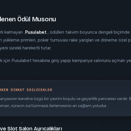
elenen Ödül Musonu
ırlı kalmayan
Pusulabet
, ödülleri takvim boyunca dengeli biçimde 
n yükleme primleri, poker turnuvası rake yarışları ve döneme özel 
yeni sürekli hareketli tutar.
ek için Pusulabet hesabına giriş yapıp kampanya salonunu açman yet
RKEN DIKKAT EDILECEKLER
nyasının kendine özgü bir çevrim koşulu ve geçerlilik penceresi vardı
 okuman, sürecin sürtünmesiz ilerlemesinin en sağlam yoludur.
e Slot Salon Ayrıcalıkları