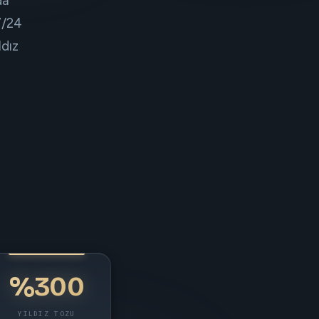
da
7/24
ldız
%300
YILDIZ TOZU