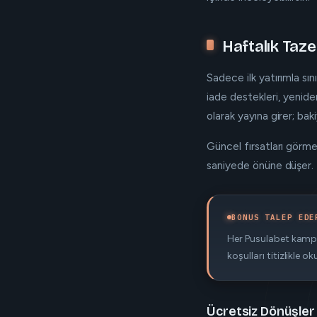
Haftalık Taz
Sadece ilk yatırımla sın
iade destekleri, yenide
olarak yayına girer; baki
Güncel fırsatları görm
saniyede önüne düşer.
BONUS TALEP EDE
Her Pusulabet kampa
koşulları titizlikle
Ücretsiz Dönüşler v