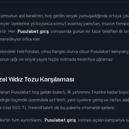
formunun asıl karakteri, hoş geldin sinyali yumuşadığında ortaya çık
eçer; üyelerine yıl boyunca somut avantaj yansıtan, muson tempos
etir. Her
Pusulabet giriş
sonrasında günün en taze teklifleri ilk sır
 neredeyse sıfıra iner.
indeki telefondan; cihaz hangisi olursa olsun Pusulabet kampany
Salonun ışığı ve sinyal yayını hiçbir noktada kesintiye uğramaz.
zel Yıldız Tozu Karşılaması
lanan Pusulabet hoş geldin buketi, ilk yatırımını 3 katına kadar büy
irgin biçimde üzerindeki üst limit, yeni üyelere geniş ve nefes alabi
a özel 500 TL freeroll bileti de bu pakete otomatik ışınlanır.
ketin tüm ayrıntılarını,
Pusulabet giriş
sonrası açılan kampanya s