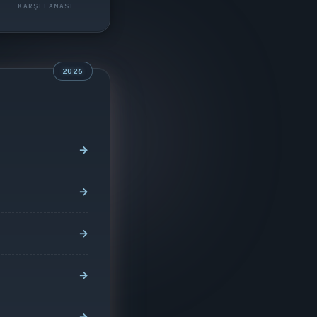
KARŞILAMASI