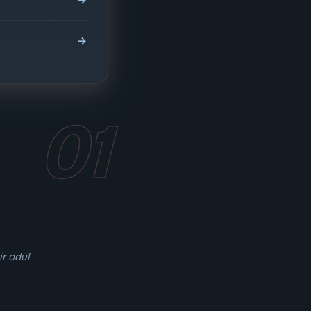
ir ödül