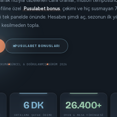
 Şafak hızıyla tazelenen canlı oranlar, muson temposun
filine özel
Pusulabet bonus
çekimi ve hiç susmayan 
 tek panelde önünde. Hesabını şimdi aç, sezonun ilk yı
z kesilmeden topla.
PUSULABET BONUSLARI
OKUMA
GÜNCEL & DOĞRULANMIŞ
SÜRÜM 2026
6 DK
26.400+
I
ORTALAMA ŞAFAK ÖDEME
OYUN & MASA YÖRÜNGESI