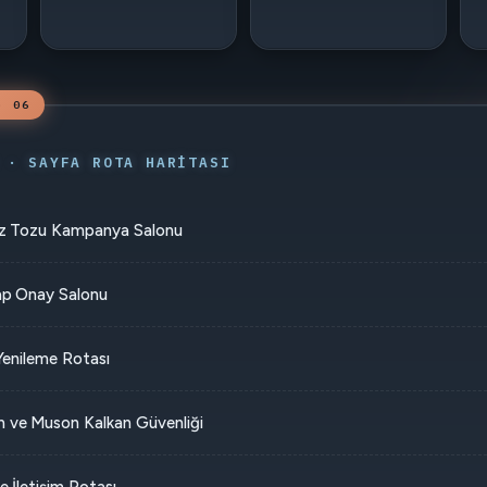
 · SAYFA ROTA HARITASI
ız Tozu Kampanya Salonu
ap Onay Salonu
 Yenileme Rotası
 ve Muson Kalkan Güvenliği
e İletişim Rotası