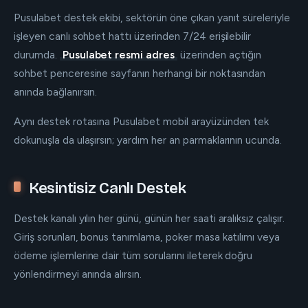
Pusulabet destek ekibi, sektörün öne çıkan yanıt süreleriyle
işleyen canlı sohbet hattı üzerinden 7/24 erişilebilir
durumda.
Pusulabet resmi adres
üzerinden açtığın
sohbet penceresine sayfanın herhangi bir noktasından
anında bağlanırsın.
Aynı destek rotasına Pusulabet mobil arayüzünden tek
dokunuşla da ulaşırsın; yardım her an parmaklarının ucunda.
Kesintisiz Canlı Destek
Destek kanalı yılın her günü, günün her saati aralıksız çalışır.
Giriş sorunları, bonus tanımlama, poker masa katılımı veya
ödeme işlemlerine dair tüm sorularını ileterek doğru
yönlendirmeyi anında alırsın.