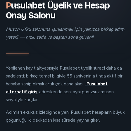
Pusulabet Üyelik ve Hesap
Onay Salonu
Muson Ufku salonuna ışınlanmak için yalnızca birkaç adım
yeterli — hızlı, sade ve baştan sona güvenli
Yenilenen kayıt altyapısıyla Pusulabet üyelik süreci daha da
sadeleşti; birkaç temel bilgiyle 55 saniyenin altında aktif bir
hesaba sahip olmak artık çok daha akıcı.
Pusulabet
alternatif giriş
adresleri de seni aynı pürüzsüz muson
sinyaliyle karşılar.
Adımları eksiksiz izlediğinde yeni Pusulabet hesapların büyük
çoğunluğu iki dakikadan kısa sürede yayına girer.