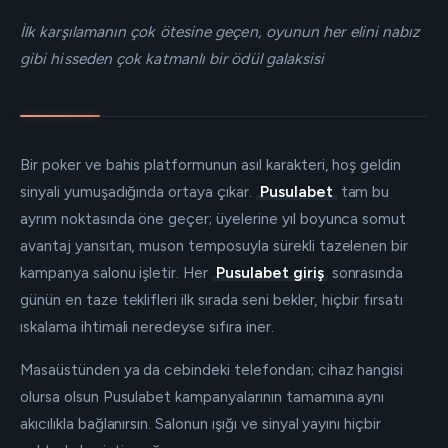
İlk karşılamanın çok ötesine geçen, oyunun her elini nabız
gibi hisseden çok katmanlı bir ödül galaksisi
Bir poker ve bahis platformunun asıl karakteri, hoş geldin
sinyali yumuşadığında ortaya çıkar.
Pusulabet
tam bu
ayrım noktasında öne geçer; üyelerine yıl boyunca somut
avantaj yansıtan, muson temposuyla sürekli tazelenen bir
kampanya salonu işletir. Her
Pusulabet giriş
sonrasında
günün en taze teklifleri ilk sırada seni bekler, hiçbir fırsatı
ıskalama ihtimali neredeyse sıfıra iner.
Masaüstünden ya da cebindeki telefondan; cihaz hangisi
olursa olsun Pusulabet kampanyalarının tamamına aynı
akıcılıkla bağlanırsın. Salonun ışığı ve sinyal yayını hiçbir