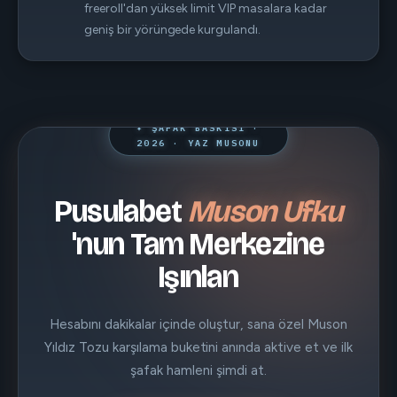
freeroll'dan yüksek limit VIP masalara kadar
geniş bir yörüngede kurgulandı.
Pusulabet
Muson Ufku
'nun Tam Merkezine
Işınlan
Hesabını dakikalar içinde oluştur, sana özel Muson
Yıldız Tozu karşılama buketini anında aktive et ve ilk
şafak hamleni şimdi at.