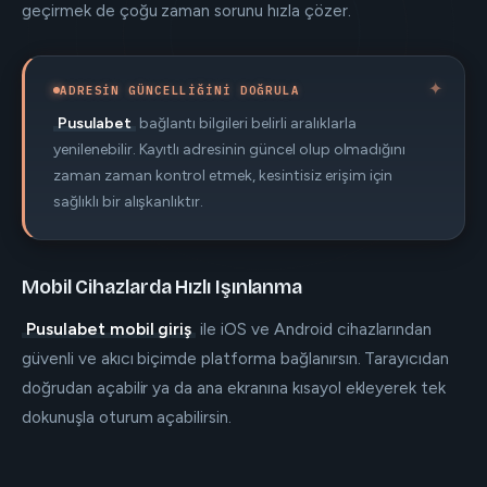
geçirmek de çoğu zaman sorunu hızla çözer.
ADRESIN GÜNCELLIĞINI DOĞRULA
Pusulabet
bağlantı bilgileri belirli aralıklarla
yenilenebilir. Kayıtlı adresinin güncel olup olmadığını
zaman zaman kontrol etmek, kesintisiz erişim için
sağlıklı bir alışkanlıktır.
Mobil Cihazlarda Hızlı Işınlanma
Pusulabet mobil giriş
ile iOS ve Android cihazlarından
güvenli ve akıcı biçimde platforma bağlanırsın. Tarayıcıdan
doğrudan açabilir ya da ana ekranına kısayol ekleyerek tek
dokunuşla oturum açabilirsin.