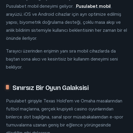
Pusulabet mobil deneyimi geliyor.
Pusulabet mobil
arayüzü; iOS ve Android cihazlar için ayrı optimize edilmiş
yapısı, biyometrik doğrulama desteği, çoklu masa akışı ve
anlık bildirim sistemiyle kullanıcı beklentisinin her zaman bir el
önünde ilerliyor.
Tarayıcı üzerinden erişimin yanı sıra mobil cihazlarda da
baştan sona akıcı ve kesintisiz bir kullanım deneyimi seni
bekliyor.
Sınırsız Bir Oyun Galaksisi
Pusulabet girişiyle Texas Hold'em ve Omaha masalarından
futbol maçlarına, gerçek krupiyeli casino oyunlarından
binlerce slot başlığına, sanal spor müsabakalarından e-spor
turnuvalarına uzanan geniş bir eğlence yörüngesinde
dilediğin gibi dolaşırsın.