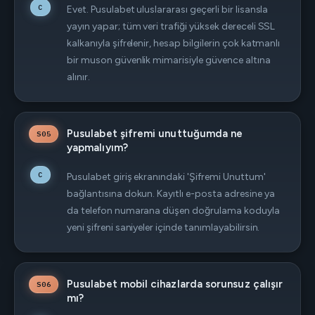
Evet. Pusulabet uluslararası geçerli bir lisansla
yayın yapar; tüm veri trafiği yüksek dereceli SSL
kalkanıyla şifrelenir, hesap bilgilerin çok katmanlı
bir muson güvenlik mimarisiyle güvence altına
alınır.
Pusulabet şifremi unuttuğumda ne
yapmalıyım?
Pusulabet giriş ekranındaki 'Şifremi Unuttum'
bağlantısına dokun. Kayıtlı e-posta adresine ya
da telefon numarana düşen doğrulama koduyla
yeni şifreni saniyeler içinde tanımlayabilirsin.
Pusulabet mobil cihazlarda sorunsuz çalışır
mı?