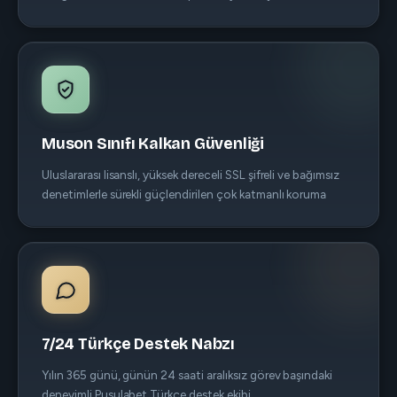
Muson Sınıfı Kalkan Güvenliği
Uluslararası lisanslı, yüksek dereceli SSL şifreli ve bağımsız
denetimlerle sürekli güçlendirilen çok katmanlı koruma
7/24 Türkçe Destek Nabzı
Yılın 365 günü, günün 24 saati aralıksız görev başındaki
deneyimli Pusulabet Türkçe destek ekibi