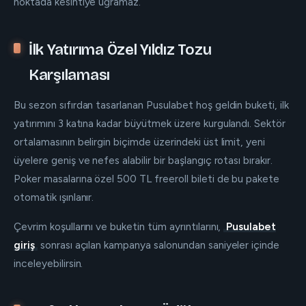
noktada kesintiye uğramaz.
İlk Yatırıma Özel Yıldız Tozu
Karşılaması
Bu sezon sıfırdan tasarlanan Pusulabet hoş geldin buketi, ilk
yatırımını 3 katına kadar büyütmek üzere kurgulandı. Sektör
ortalamasının belirgin biçimde üzerindeki üst limit, yeni
üyelere geniş ve nefes alabilir bir başlangıç rotası bırakır.
Poker masalarına özel 500 TL freeroll bileti de bu pakete
otomatik ışınlanır.
Çevrim koşullarını ve buketin tüm ayrıntılarını,
Pusulabet
giriş
sonrası açılan kampanya salonundan saniyeler içinde
inceleyebilirsin.