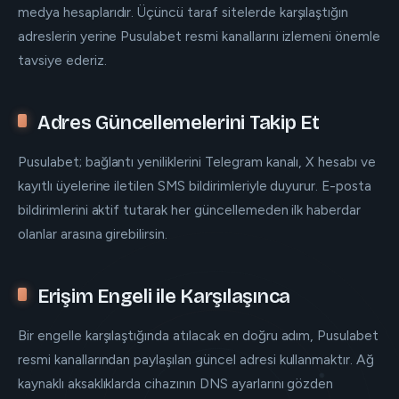
medya hesaplarıdır. Üçüncü taraf sitelerde karşılaştığın
adreslerin yerine Pusulabet resmi kanallarını izlemeni önemle
tavsiye ederiz.
Adres Güncellemelerini Takip Et
Pusulabet; bağlantı yeniliklerini Telegram kanalı, X hesabı ve
kayıtlı üyelerine iletilen SMS bildirimleriyle duyurur. E-posta
bildirimlerini aktif tutarak her güncellemeden ilk haberdar
olanlar arasına girebilirsin.
Erişim Engeli ile Karşılaşınca
Bir engelle karşılaştığında atılacak en doğru adım, Pusulabet
resmi kanallarından paylaşılan güncel adresi kullanmaktır. Ağ
kaynaklı aksaklıklarda cihazının DNS ayarlarını gözden