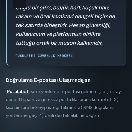
Güçlü bir şifre; büyük harf, küçük harf,
rakam ve özel karakteri dengeli biçimde
tek satırda birleştirir. Hesap güvenliği,
kullanıcının ve platformun birlikte
tuttuğu ortak bir muson kalkanıdır.
PUSULABET GÜVENLIK MERKEZI
Doğrulama E-postası Ulaşmadıysa
Pusulabet
şifre yenileme e-postası gelmemişse şu sırayı
dene: 1) spam ve gereksiz posta klasörünü kontrol et, 2)
kısa bir süre bekleyip isteği tekrarla, 3) SMS doğrulama
yöntemine geç, 4) canlı destek ekibine bağlan.