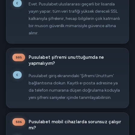
Evet. Pusulabet uluslararası geçerli bir lisansla
yayın yapar; tüm veri trafiği yüksek dereceli SSL
kalkanıyla şifrelenir, hesap bilgilerin çok katmanlı
bir muson güvenlik mimarisiyle güvence altına
alınır.
Pusulabet şifremi unuttuğumda ne
yapmalıyım?
Pusulabet giriş ekranındaki 'Şifremi Unuttum'
bağlantısına dokun. Kayıtlı e-posta adresine ya
da telefon numarana düşen doğrulama koduyla
yeni şifreni saniyeler içinde tanımlayabilirsin.
Pusulabet mobil cihazlarda sorunsuz çalışır
mı?