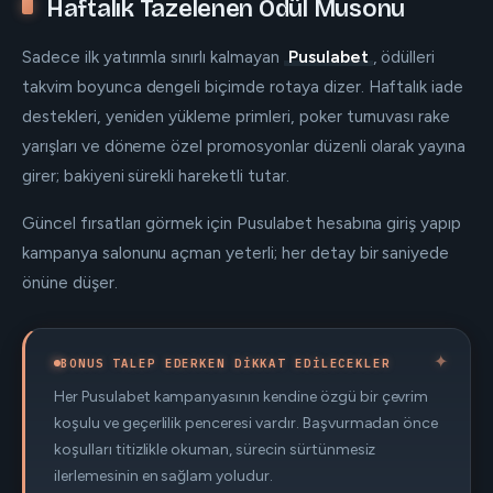
Haftalık Tazelenen Ödül Musonu
Sadece ilk yatırımla sınırlı kalmayan
Pusulabet
, ödülleri
takvim boyunca dengeli biçimde rotaya dizer. Haftalık iade
destekleri, yeniden yükleme primleri, poker turnuvası rake
yarışları ve döneme özel promosyonlar düzenli olarak yayına
girer; bakiyeni sürekli hareketli tutar.
Güncel fırsatları görmek için Pusulabet hesabına giriş yapıp
kampanya salonunu açman yeterli; her detay bir saniyede
önüne düşer.
BONUS TALEP EDERKEN DIKKAT EDILECEKLER
Her Pusulabet kampanyasının kendine özgü bir çevrim
koşulu ve geçerlilik penceresi vardır. Başvurmadan önce
koşulları titizlikle okuman, sürecin sürtünmesiz
ilerlemesinin en sağlam yoludur.