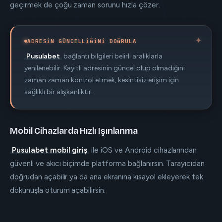
geçirmek de çoğu zaman sorunu hızla çözer.
ADRESIN GÜNCELLIĞINI DOĞRULA
Pusulabet
bağlantı bilgileri belirli aralıklarla
yenilenebilir. Kayıtlı adresinin güncel olup olmadığını
zaman zaman kontrol etmek, kesintisiz erişim için
sağlıklı bir alışkanlıktır.
Mobil Cihazlarda Hızlı Işınlanma
Pusulabet mobil giriş
ile iOS ve Android cihazlarından
güvenli ve akıcı biçimde platforma bağlanırsın. Tarayıcıdan
doğrudan açabilir ya da ana ekranına kısayol ekleyerek tek
dokunuşla oturum açabilirsin.