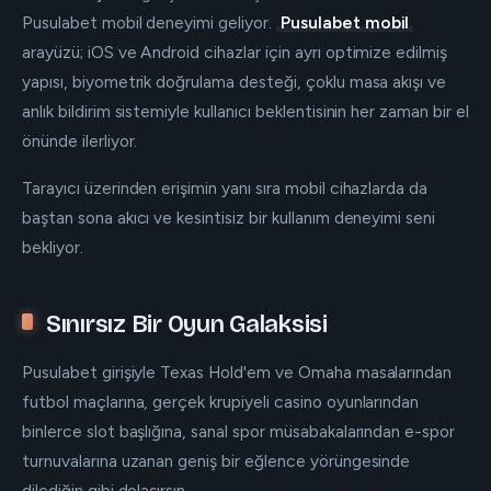
Pusulabet mobil deneyimi geliyor.
Pusulabet mobil
arayüzü; iOS ve Android cihazlar için ayrı optimize edilmiş
yapısı, biyometrik doğrulama desteği, çoklu masa akışı ve
anlık bildirim sistemiyle kullanıcı beklentisinin her zaman bir el
önünde ilerliyor.
Tarayıcı üzerinden erişimin yanı sıra mobil cihazlarda da
baştan sona akıcı ve kesintisiz bir kullanım deneyimi seni
bekliyor.
Sınırsız Bir Oyun Galaksisi
Pusulabet girişiyle Texas Hold'em ve Omaha masalarından
futbol maçlarına, gerçek krupiyeli casino oyunlarından
binlerce slot başlığına, sanal spor müsabakalarından e-spor
turnuvalarına uzanan geniş bir eğlence yörüngesinde
dilediğin gibi dolaşırsın.