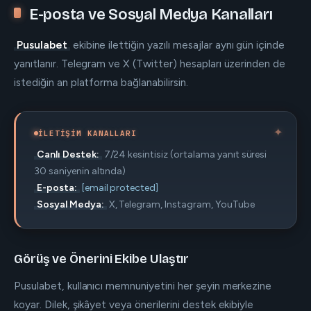
E-posta ve Sosyal Medya Kanalları
Pusulabet
ekibine ilettiğin yazılı mesajlar aynı gün içinde
yanıtlanır. Telegram ve X (Twitter) hesapları üzerinden de
istediğin an platforma bağlanabilirsin.
İLETIŞIM KANALLARI
Canlı Destek:
7/24 kesintisiz (ortalama yanıt süresi
30 saniyenin altında)
E-posta:
[email protected]
Sosyal Medya:
X, Telegram, Instagram, YouTube
Görüş ve Önerini Ekibe Ulaştır
Pusulabet, kullanıcı memnuniyetini her şeyin merkezine
koyar. Dilek, şikâyet veya önerilerini destek ekibiyle