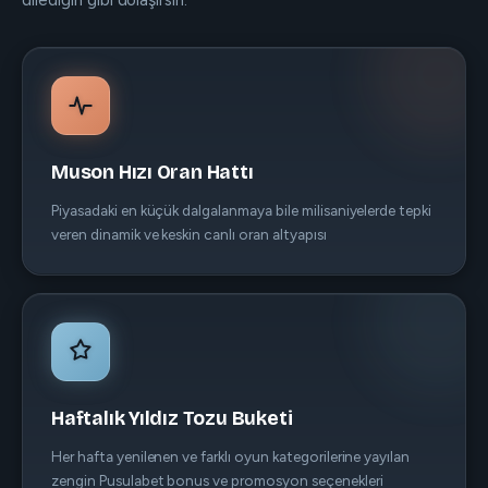
Muson Hızı Oran Hattı
Piyasadaki en küçük dalgalanmaya bile milisaniyelerde tepki
veren dinamik ve keskin canlı oran altyapısı
Haftalık Yıldız Tozu Buketi
Her hafta yenilenen ve farklı oyun kategorilerine yayılan
zengin Pusulabet bonus ve promosyon seçenekleri