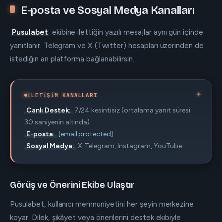
E-posta ve Sosyal Medya Kanalları
Pusulabet
ekibine ilettiğin yazılı mesajlar aynı gün içinde
yanıtlanır. Telegram ve X (Twitter) hesapları üzerinden de
istediğin an platforma bağlanabilirsin.
İLETIŞIM KANALLARI
Canlı Destek:
7/24 kesintisiz (ortalama yanıt süresi
30 saniyenin altında)
E-posta:
[email protected]
Sosyal Medya:
X, Telegram, Instagram, YouTube
Görüş ve Önerini Ekibe Ulaştır
Pusulabet, kullanıcı memnuniyetini her şeyin merkezine
koyar. Dilek, şikâyet veya önerilerini destek ekibiyle