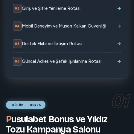
Giriş ve Şifre Yenileme Rotası
Mobil Deneyim ve Muson Kalkan Güvenliği
Destek Ekibi ve İletişim Rotası
Güncel Adres ve Şafak Işınlanma Rotası
BÖLÜM · BONUS
Pusulabet Bonus ve Yıldız
Tozu Kampanya Salonu