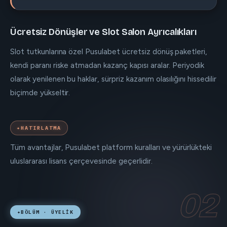
Ücretsiz Dönüşler ve Slot Salon Ayrıcalıkları
Slot tutkunlarına özel Pusulabet ücretsiz dönüş paketleri,
kendi paranı riske atmadan kazanç kapısı aralar. Periyodik
olarak yenilenen bu haklar, sürpriz kazanım olasılığını hissedilir
biçimde yükseltir.
HATIRLATMA
Tüm avantajlar, Pusulabet platform kuralları ve yürürlükteki
uluslararası lisans çerçevesinde geçerlidir.
BÖLÜM · ÜYELIK