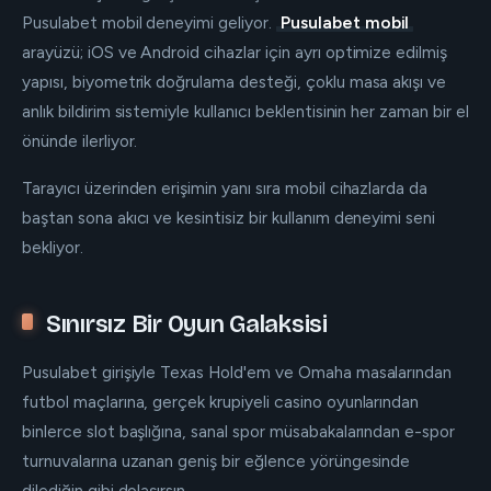
Pusulabet mobil deneyimi geliyor.
Pusulabet mobil
arayüzü; iOS ve Android cihazlar için ayrı optimize edilmiş
yapısı, biyometrik doğrulama desteği, çoklu masa akışı ve
anlık bildirim sistemiyle kullanıcı beklentisinin her zaman bir el
önünde ilerliyor.
Tarayıcı üzerinden erişimin yanı sıra mobil cihazlarda da
baştan sona akıcı ve kesintisiz bir kullanım deneyimi seni
bekliyor.
Sınırsız Bir Oyun Galaksisi
Pusulabet girişiyle Texas Hold'em ve Omaha masalarından
futbol maçlarına, gerçek krupiyeli casino oyunlarından
binlerce slot başlığına, sanal spor müsabakalarından e-spor
turnuvalarına uzanan geniş bir eğlence yörüngesinde
dilediğin gibi dolaşırsın.