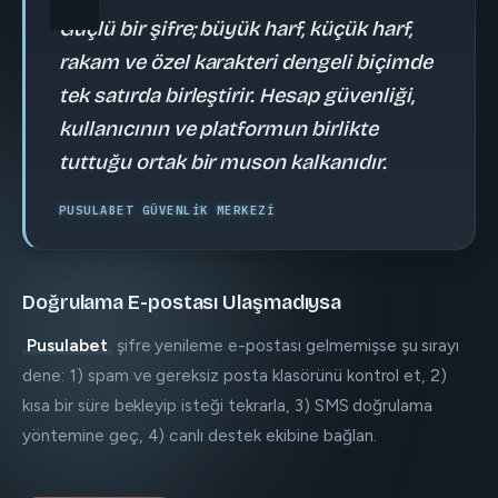
Güçlü bir şifre; büyük harf, küçük harf,
rakam ve özel karakteri dengeli biçimde
tek satırda birleştirir. Hesap güvenliği,
kullanıcının ve platformun birlikte
tuttuğu ortak bir muson kalkanıdır.
PUSULABET GÜVENLIK MERKEZI
Doğrulama E-postası Ulaşmadıysa
Pusulabet
şifre yenileme e-postası gelmemişse şu sırayı
dene: 1) spam ve gereksiz posta klasörünü kontrol et, 2)
kısa bir süre bekleyip isteği tekrarla, 3) SMS doğrulama
yöntemine geç, 4) canlı destek ekibine bağlan.