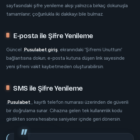
sayfasındaki şifre yenileme akışı yalnızca birkaç dokunuşla
tamamlanır; çoğunlukla iki dakikayı bile bulmaz.
E-posta ile Şifre Yenileme
Güncel
Pusulabet giriş
ekranındaki 'Şifremi Unuttum'
bağlantısına dokun; e-posta kutuna düşen link sayesinde
yeni şifreni vakit kaybetmeden oluşturabilirsin.
SMS ile Şifre Yenileme
Pusulabet
, kayıtlı telefon numarası üzerinden de güvenli
bir doğrulama sunar. Cihazına gelen tek kullanımlık kodu
girdikten sonra hesabına saniyeler içinde geri dönersin.