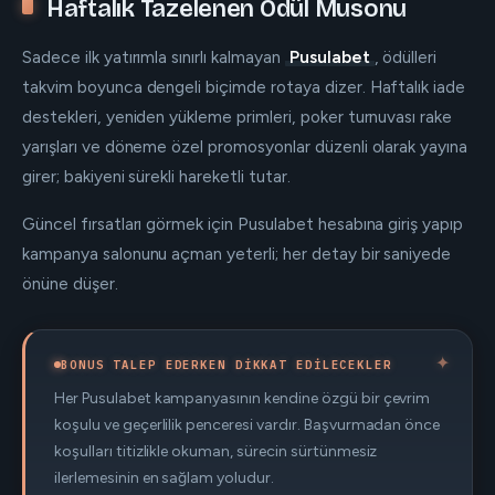
Haftalık Tazelenen Ödül Musonu
Sadece ilk yatırımla sınırlı kalmayan
Pusulabet
, ödülleri
takvim boyunca dengeli biçimde rotaya dizer. Haftalık iade
destekleri, yeniden yükleme primleri, poker turnuvası rake
yarışları ve döneme özel promosyonlar düzenli olarak yayına
girer; bakiyeni sürekli hareketli tutar.
Güncel fırsatları görmek için Pusulabet hesabına giriş yapıp
kampanya salonunu açman yeterli; her detay bir saniyede
önüne düşer.
BONUS TALEP EDERKEN DIKKAT EDILECEKLER
Her Pusulabet kampanyasının kendine özgü bir çevrim
koşulu ve geçerlilik penceresi vardır. Başvurmadan önce
koşulları titizlikle okuman, sürecin sürtünmesiz
ilerlemesinin en sağlam yoludur.