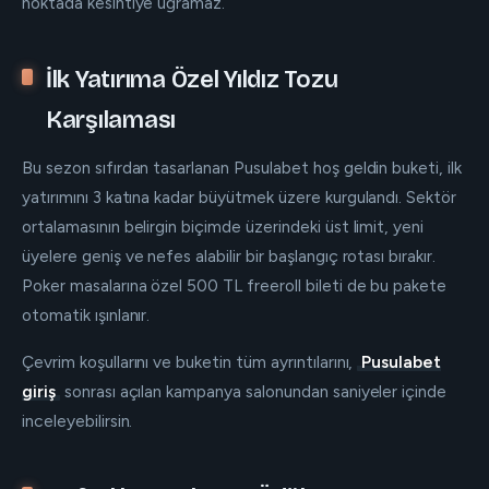
noktada kesintiye uğramaz.
İlk Yatırıma Özel Yıldız Tozu
Karşılaması
Bu sezon sıfırdan tasarlanan Pusulabet hoş geldin buketi, ilk
yatırımını 3 katına kadar büyütmek üzere kurgulandı. Sektör
ortalamasının belirgin biçimde üzerindeki üst limit, yeni
üyelere geniş ve nefes alabilir bir başlangıç rotası bırakır.
Poker masalarına özel 500 TL freeroll bileti de bu pakete
otomatik ışınlanır.
Çevrim koşullarını ve buketin tüm ayrıntılarını,
Pusulabet
giriş
sonrası açılan kampanya salonundan saniyeler içinde
inceleyebilirsin.