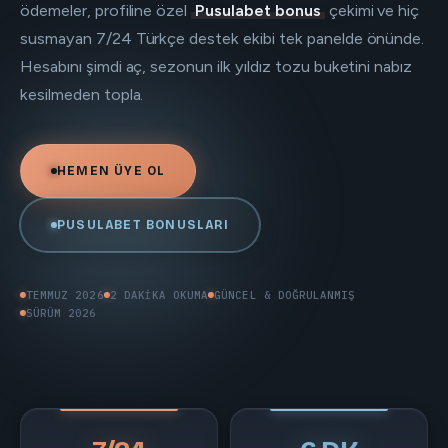
ödemeler, profiline özel
Pusulabet bonus
çekimi ve hiç
susmayan 7/24 Türkçe destek ekibi tek panelde önünde.
Hesabını şimdi aç, sezonun ilk yıldız tozu buketini nabız
kesilmeden topla.
HEMEN ÜYE OL
PUSULABET BONUSLARI
TEMMUZ 2026
2 DAKIKA OKUMA
GÜNCEL & DOĞRULANMIŞ
SÜRÜM 2026