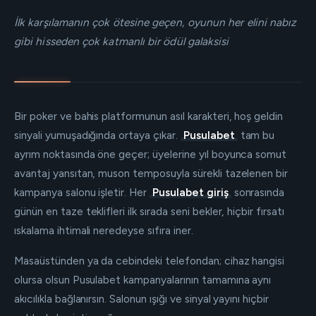
İlk karşılamanın çok ötesine geçen, oyunun her elini nabız
gibi hisseden çok katmanlı bir ödül galaksisi
Bir poker ve bahis platformunun asıl karakteri, hoş geldin
sinyali yumuşadığında ortaya çıkar.
Pusulabet
tam bu
ayrım noktasında öne geçer; üyelerine yıl boyunca somut
avantaj yansıtan, muson temposuyla sürekli tazelenen bir
kampanya salonu işletir. Her
Pusulabet giriş
sonrasında
günün en taze teklifleri ilk sırada seni bekler, hiçbir fırsatı
ıskalama ihtimali neredeyse sıfıra iner.
Masaüstünden ya da cebindeki telefondan; cihaz hangisi
olursa olsun Pusulabet kampanyalarının tamamına aynı
akıcılıkla bağlanırsın. Salonun ışığı ve sinyal yayını hiçbir