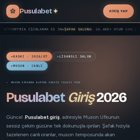
Pusulabet
✦
GIRIŞ YAP
IŞINLANMA 55 SN
ŞAFAK SALONU
· 26.400+ OYUN CANLI YAYIN
CANLI P
BASKI · 2026/07
LISANSLI SALON
MUSON · CANLI
MUSON UFKUNDA BLÖFÜN SESSIZ YILDIZ TOZU
Pusulabet
Giriş
2026
Güncel
Pusulabet giriş
adresiyle Muson Ufkunun
sessiz çekim gücüne tek dokunuşla ışınlan. Şafak hızıyla
tazelenen canlı oranlar, muson temposunda akan