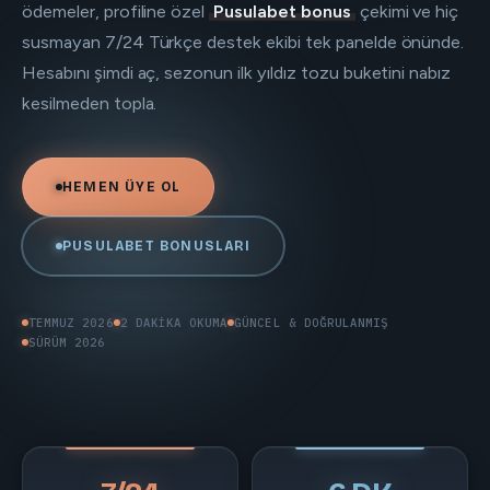
ödemeler, profiline özel
Pusulabet bonus
çekimi ve hiç
susmayan 7/24 Türkçe destek ekibi tek panelde önünde.
Hesabını şimdi aç, sezonun ilk yıldız tozu buketini nabız
kesilmeden topla.
HEMEN ÜYE OL
PUSULABET BONUSLARI
TEMMUZ 2026
2 DAKIKA OKUMA
GÜNCEL & DOĞRULANMIŞ
SÜRÜM 2026