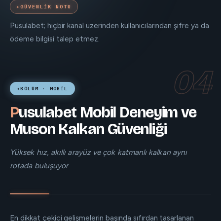
GÜVENLIK NOTU
Pusulabet; hiçbir kanal üzerinden kullanıcılarından şifre ya da
ödeme bilgisi talep etmez.
BÖLÜM · MOBIL
Pusulabet Mobil Deneyim ve
Muson Kalkan Güvenliği
Yüksek hız, akıllı arayüz ve çok katmanlı kalkan aynı
rotada buluşuyor
En dikkat çekici gelişmelerin başında sıfırdan tasarlanan