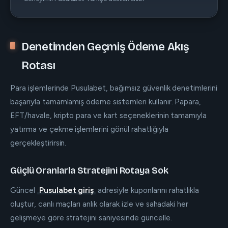
Denetimden Geçmiş Ödeme Akış
Rotası
Para işlemlerinde Pusulabet, bağımsız güvenlik denetimlerini
başarıyla tamamlamış ödeme sistemleri kullanır. Papara,
EFT/havale, kripto para ve kart seçeneklerinin tamamıyla
yatırma ve çekme işlemlerini gönül rahatlığıyla
gerçekleştirirsin.
Güçlü Oranlarla Stratejini Rotaya Sok
Güncel
Pusulabet giriş
adresiyle kuponlarını rahatlıkla
oluştur, canlı maçları anlık olarak izle ve sahadaki her
gelişmeye göre stratejini saniyesinde güncelle.