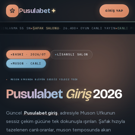
Pusulabet
✦
GIRIŞ YAP
ŞAFAK SALONU
· 26.400+ OYUN CANLI YAYIN
CANLI POKER
· TEXAS HOL
BASKI · 2026/07
LISANSLI SALON
MUSON · CANLI
MUSON UFKUNDA BLÖFÜN SESSIZ YILDIZ TOZU
Pusulabet
Giriş
2026
Güncel
Pusulabet giriş
adresiyle Muson Ufkunun
sessiz çekim gücüne tek dokunuşla ışınlan. Şafak hızıyla
tazelenen canlı oranlar, muson temposunda akan