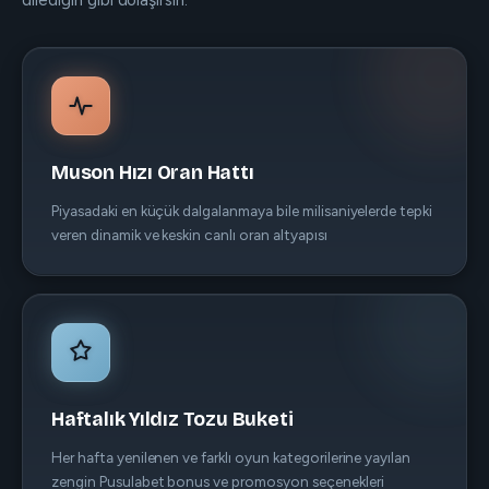
Muson Hızı Oran Hattı
Piyasadaki en küçük dalgalanmaya bile milisaniyelerde tepki
veren dinamik ve keskin canlı oran altyapısı
Haftalık Yıldız Tozu Buketi
Her hafta yenilenen ve farklı oyun kategorilerine yayılan
zengin Pusulabet bonus ve promosyon seçenekleri