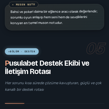
Bahsi ve pokeri daima bir eğlence aracı olarak değerlendir;
sorumlu oyun anlayışı hem seni hem de sevdiklerini
koruyan en temel muson notudur.
BÖLÜM · DESTEK
Pusulabet Destek Ekibi ve
İletişim Rotası
Her sorunu kısa sürede çözüme kavuşturan, güçlü ve çok
kanallı bir destek rotası