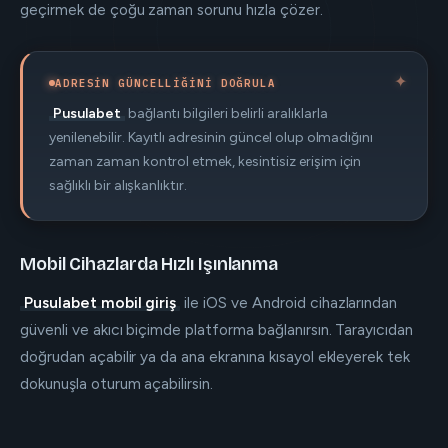
geçirmek de çoğu zaman sorunu hızla çözer.
ADRESIN GÜNCELLIĞINI DOĞRULA
Pusulabet
bağlantı bilgileri belirli aralıklarla
yenilenebilir. Kayıtlı adresinin güncel olup olmadığını
zaman zaman kontrol etmek, kesintisiz erişim için
sağlıklı bir alışkanlıktır.
Mobil Cihazlarda Hızlı Işınlanma
Pusulabet mobil giriş
ile iOS ve Android cihazlarından
güvenli ve akıcı biçimde platforma bağlanırsın. Tarayıcıdan
doğrudan açabilir ya da ana ekranına kısayol ekleyerek tek
dokunuşla oturum açabilirsin.