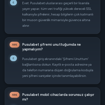
Evet. Pusulabet uluslararası geçerli bir lisansla
yayın yapar; tüm veri trafiği yüksek dereceli SSL
kalkanıyla şifrelenir, hesap bilgilerin çok katmanlı
bir muson güvenlik mimarisiyle güvence altına
alınır.
Pusulabet şifremi unuttuğumda ne
yapmalıyım?
Pusulabet giriş ekranındaki 'Şifremi Unuttum'
bağlantısına dokun. Kayıtlı e-posta adresine ya
da telefon numarana düşen doğrulama koduyla
yeni şifreni saniyeler içinde tanımlayabilirsin.
Pusulabet mobil cihazlarda sorunsuz çalışır
mı?