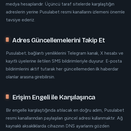
medya hesaplarıdır. Üçüncü taraf sitelerde karşılaştığın
adreslerin yerine Pusulabet resmi kanallarını izlemeni önemle
tavsiye ederiz.
Adres Güncellemelerini Takip Et
Pusulabet; bağlantı yeniliklerini Telegram kanalı, X hesabı ve
kayıtlı üyelerine iletilen SMS bildirimleriyle duyurur. E-posta
bildirimlerini aktif tutarak her güncellemeden ilk haberdar
olanlar arasına girebilirsin.
Erişim Engeli ile Karşılaşınca
Bir engelle karşılaştığında atılacak en doğru adım, Pusulabet
resmi kanallarından paylaşılan güncel adresi kullanmaktır. Ağ
kaynaklı aksaklıklarda cihazının DNS ayarlarını gözden