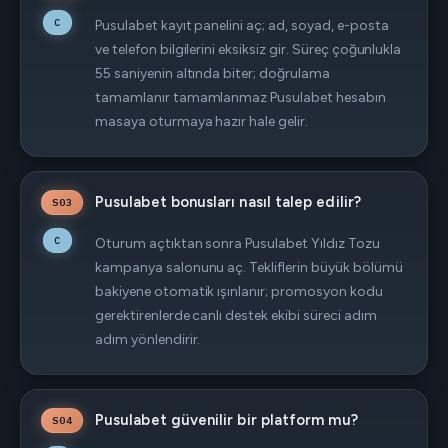
Pusulabet kayıt panelini aç; ad, soyad, e-posta
ve telefon bilgilerini eksiksiz gir. Süreç çoğunlukla
55 saniyenin altında biter; doğrulama
tamamlanır tamamlanmaz Pusulabet hesabın
masaya oturmaya hazır hale gelir.
Pusulabet bonusları nasıl talep edilir?
Oturum açtıktan sonra Pusulabet Yıldız Tozu
kampanya salonunu aç. Tekliflerin büyük bölümü
bakiyene otomatik ışınlanır; promosyon kodu
gerektirenlerde canlı destek ekibi süreci adım
adım yönlendirir.
Pusulabet güvenilir bir platform mu?