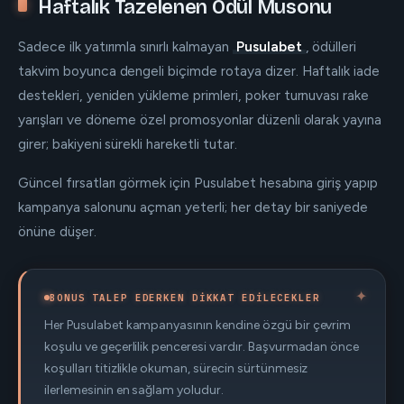
Haftalık Tazelenen Ödül Musonu
Sadece ilk yatırımla sınırlı kalmayan
Pusulabet
, ödülleri
takvim boyunca dengeli biçimde rotaya dizer. Haftalık iade
destekleri, yeniden yükleme primleri, poker turnuvası rake
yarışları ve döneme özel promosyonlar düzenli olarak yayına
girer; bakiyeni sürekli hareketli tutar.
Güncel fırsatları görmek için Pusulabet hesabına giriş yapıp
kampanya salonunu açman yeterli; her detay bir saniyede
önüne düşer.
BONUS TALEP EDERKEN DIKKAT EDILECEKLER
Her Pusulabet kampanyasının kendine özgü bir çevrim
koşulu ve geçerlilik penceresi vardır. Başvurmadan önce
koşulları titizlikle okuman, sürecin sürtünmesiz
ilerlemesinin en sağlam yoludur.