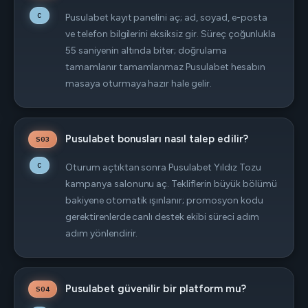
Pusulabet kayıt panelini aç; ad, soyad, e-posta
ve telefon bilgilerini eksiksiz gir. Süreç çoğunlukla
55 saniyenin altında biter; doğrulama
tamamlanır tamamlanmaz Pusulabet hesabın
masaya oturmaya hazır hale gelir.
Pusulabet bonusları nasıl talep edilir?
Oturum açtıktan sonra Pusulabet Yıldız Tozu
kampanya salonunu aç. Tekliflerin büyük bölümü
bakiyene otomatik ışınlanır; promosyon kodu
gerektirenlerde canlı destek ekibi süreci adım
adım yönlendirir.
Pusulabet güvenilir bir platform mu?