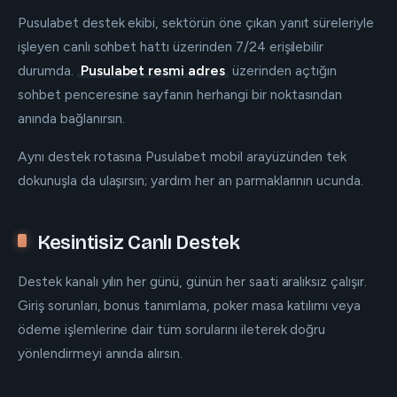
Pusulabet destek ekibi, sektörün öne çıkan yanıt süreleriyle
işleyen canlı sohbet hattı üzerinden 7/24 erişilebilir
durumda.
Pusulabet resmi adres
üzerinden açtığın
sohbet penceresine sayfanın herhangi bir noktasından
anında bağlanırsın.
Aynı destek rotasına Pusulabet mobil arayüzünden tek
dokunuşla da ulaşırsın; yardım her an parmaklarının ucunda.
Kesintisiz Canlı Destek
Destek kanalı yılın her günü, günün her saati aralıksız çalışır.
Giriş sorunları, bonus tanımlama, poker masa katılımı veya
ödeme işlemlerine dair tüm sorularını ileterek doğru
yönlendirmeyi anında alırsın.