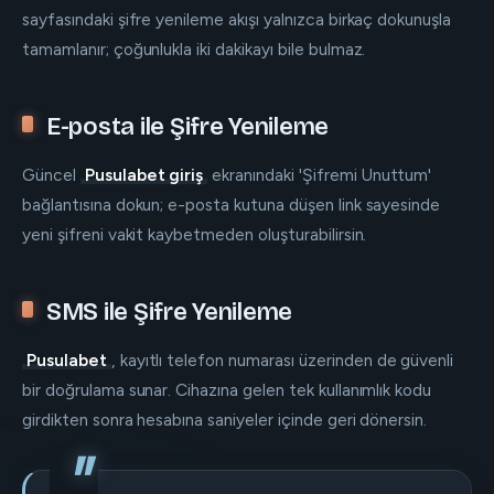
sayfasındaki şifre yenileme akışı yalnızca birkaç dokunuşla
tamamlanır; çoğunlukla iki dakikayı bile bulmaz.
E-posta ile Şifre Yenileme
Güncel
Pusulabet giriş
ekranındaki 'Şifremi Unuttum'
bağlantısına dokun; e-posta kutuna düşen link sayesinde
yeni şifreni vakit kaybetmeden oluşturabilirsin.
SMS ile Şifre Yenileme
Pusulabet
, kayıtlı telefon numarası üzerinden de güvenli
bir doğrulama sunar. Cihazına gelen tek kullanımlık kodu
girdikten sonra hesabına saniyeler içinde geri dönersin.