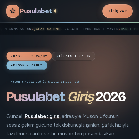
Pusulabet
✦
GIRIŞ YAP
N
ŞAFAK SALONU
· 26.400+ OYUN CANLI YAYIN
CANLI POKER
· TEXAS HO
BASKI · 2026/07
LISANSLI SALON
MUSON · CANLI
MUSON UFKUNDA BLÖFÜN SESSIZ YILDIZ TOZU
Pusulabet
Giriş
2026
Güncel
Pusulabet giriş
adresiyle Muson Ufkunun
sessiz çekim gücüne tek dokunuşla ışınlan. Şafak hızıyla
tazelenen canlı oranlar, muson temposunda akan