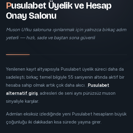
Pusulabet Üyelik ve Hesap
Onay Salonu
Muson Ufku salonuna ışınlanmak için yalnızca birkaç adım
yeterli — hızlı, sade ve baştan sona güvenli
Yenilenen kayıt altyapısıyla Pusulabet üyelik süreci daha da
sadeleşti; birkaç temel bilgiyle 55 saniyenin altında aktif bir
hesaba sahip olmak artık çok daha akıcı.
Pusulabet
alternatif giriş
adresleri de seni aynı pürüzsüz muson
sinyaliyle karşılar.
Adımları eksiksiz izlediğinde yeni Pusulabet hesapların büyük
çoğunluğu iki dakikadan kısa sürede yayına girer.