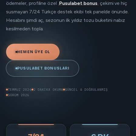
ödemeler, profiline özel
Pusulabet bonus
çekimi ve hiç
susmayan 7/24 Türkçe destek ekibi tek panelde önünde.
Hesabını şimdi aç, sezonun ilk yıldız tozu buketini nabız
kesilmeden topla.
HEMEN ÜYE OL
PUSULABET BONUSLARI
TEMMUZ 2026
2 DAKIKA OKUMA
GÜNCEL & DOĞRULANMIŞ
SÜRÜM 2026