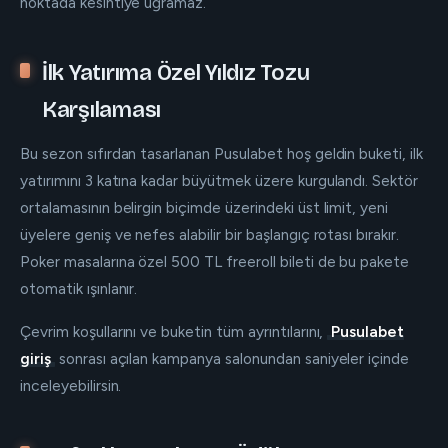
noktada kesintiye uğramaz.
İlk Yatırıma Özel Yıldız Tozu
Karşılaması
Bu sezon sıfırdan tasarlanan Pusulabet hoş geldin buketi, ilk
yatırımını 3 katına kadar büyütmek üzere kurgulandı. Sektör
ortalamasının belirgin biçimde üzerindeki üst limit, yeni
üyelere geniş ve nefes alabilir bir başlangıç rotası bırakır.
Poker masalarına özel 500 TL freeroll bileti de bu pakete
otomatik ışınlanır.
Çevrim koşullarını ve buketin tüm ayrıntılarını,
Pusulabet
giriş
sonrası açılan kampanya salonundan saniyeler içinde
inceleyebilirsin.