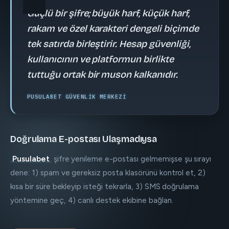
Güçlü bir şifre; büyük harf, küçük harf,
rakam ve özel karakteri dengeli biçimde
tek satırda birleştirir. Hesap güvenliği,
kullanıcının ve platformun birlikte
tuttuğu ortak bir muson kalkanıdır.
PUSULABET GÜVENLIK MERKEZI
Doğrulama E-postası Ulaşmadıysa
Pusulabet
şifre yenileme e-postası gelmemişse şu sırayı
dene: 1) spam ve gereksiz posta klasörünü kontrol et, 2)
kısa bir süre bekleyip isteği tekrarla, 3) SMS doğrulama
yöntemine geç, 4) canlı destek ekibine bağlan.