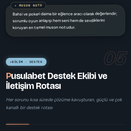
Bahsi ve pokeri daima bir eğlence aracı olarak değerlendir;
sorumlu oyun anlayışı hem seni hem de sevdiklerini
koruyan en temel muson notudur.
BÖLÜM · DESTEK
Pusulabet Destek Ekibi ve
İletişim Rotası
Her sorunu kısa sürede çözüme kavuşturan, güçlü ve çok
kanallı bir destek rotası