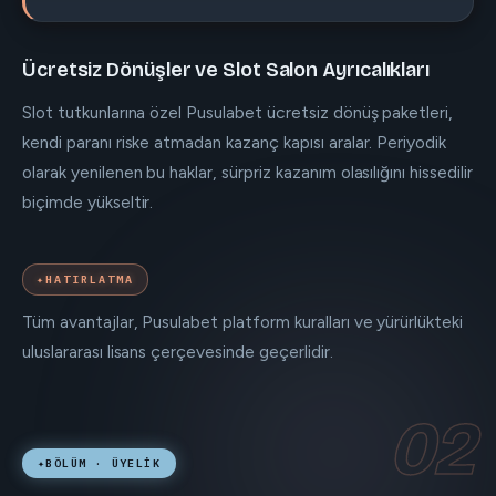
Ücretsiz Dönüşler ve Slot Salon Ayrıcalıkları
Slot tutkunlarına özel Pusulabet ücretsiz dönüş paketleri,
kendi paranı riske atmadan kazanç kapısı aralar. Periyodik
olarak yenilenen bu haklar, sürpriz kazanım olasılığını hissedilir
biçimde yükseltir.
HATIRLATMA
Tüm avantajlar, Pusulabet platform kuralları ve yürürlükteki
uluslararası lisans çerçevesinde geçerlidir.
BÖLÜM · ÜYELIK