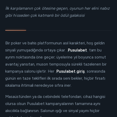
İlk karşılamanın çok ötesine geçen, oyunun her elini nabız
gibi hisseden çok katmanlı bir ödül galaksisi
Bir poker ve bahis platformunun asıl karakteri, hoş geldin
sinyali yumuşadığında ortaya çıkar.
Pusulabet
tam bu
ayrım noktasında öne geçer; üyelerine yıl boyunca somut
avantaj yansıtan, muson temposuyla sürekli tazelenen bir
kampanya salonu işletir. Her
Pusulabet giriş
sonrasında
günün en taze teklifleri ilk sırada seni bekler, hiçbir fırsatı
ıskalama ihtimali neredeyse sıfıra iner.
Masaüstünden ya da cebindeki telefondan; cihaz hangisi
olursa olsun Pusulabet kampanyalarının tamamına aynı
akıcılıkla bağlanırsın. Salonun ışığı ve sinyal yayını hiçbir