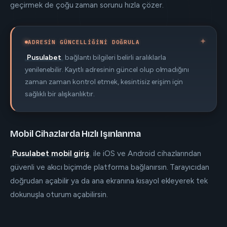
geçirmek de çoğu zaman sorunu hızla çözer.
ADRESIN GÜNCELLIĞINI DOĞRULA
Pusulabet
bağlantı bilgileri belirli aralıklarla
yenilenebilir. Kayıtlı adresinin güncel olup olmadığını
zaman zaman kontrol etmek, kesintisiz erişim için
sağlıklı bir alışkanlıktır.
Mobil Cihazlarda Hızlı Işınlanma
Pusulabet mobil giriş
ile iOS ve Android cihazlarından
güvenli ve akıcı biçimde platforma bağlanırsın. Tarayıcıdan
doğrudan açabilir ya da ana ekranına kısayol ekleyerek tek
dokunuşla oturum açabilirsin.