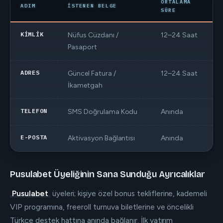
ORTALAMA
ADIM
İSTENEN BELGE
SÜRE
KIMLIK
Nüfus Cüzdanı /
12–24 Saat
Pasaport
ADRES
Güncel Fatura /
12–24 Saat
İkametgah
TELEFON
SMS Doğrulama Kodu
Anında
E-POSTA
Aktivasyon Bağlantısı
Anında
Pusulabet Üyeliğinin Sana Sunduğu Ayrıcalıklar
Pusulabet
üyeleri; kişiye özel bonus tekliflerine, kademeli
VIP programına, freeroll turnuva biletlerine ve öncelikli
Türkçe destek hattına anında bağlanır. İlk yatırım