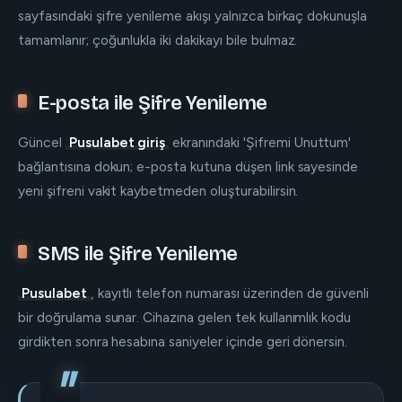
sayfasındaki şifre yenileme akışı yalnızca birkaç dokunuşla
tamamlanır; çoğunlukla iki dakikayı bile bulmaz.
E-posta ile Şifre Yenileme
Güncel
Pusulabet giriş
ekranındaki 'Şifremi Unuttum'
bağlantısına dokun; e-posta kutuna düşen link sayesinde
yeni şifreni vakit kaybetmeden oluşturabilirsin.
SMS ile Şifre Yenileme
Pusulabet
, kayıtlı telefon numarası üzerinden de güvenli
bir doğrulama sunar. Cihazına gelen tek kullanımlık kodu
girdikten sonra hesabına saniyeler içinde geri dönersin.