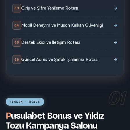
Giriş ve Şifre Yenileme Rotası
Mobil Deneyim ve Muson Kalkan Güvenliği
Destek Ekibi ve İletişim Rotası
Güncel Adres ve Şafak Işınlanma Rotası
BÖLÜM · BONUS
Pusulabet Bonus ve Yıldız
Tozu Kampanya Salonu