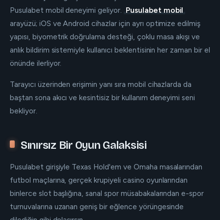
Pusulabet mobil deneyimi geliyor.
Pusulabet mobil
arayüzü; iOS ve Android cihazlar için ayrı optimize edilmiş
yapısı, biyometrik doğrulama desteği, çoklu masa akışı ve
anlık bildirim sistemiyle kullanıcı beklentisinin her zaman bir el
önünde ilerliyor.
Tarayıcı üzerinden erişimin yanı sıra mobil cihazlarda da
baştan sona akıcı ve kesintisiz bir kullanım deneyimi seni
bekliyor.
Sınırsız Bir Oyun Galaksisi
Pusulabet girişiyle Texas Hold'em ve Omaha masalarından
futbol maçlarına, gerçek krupiyeli casino oyunlarından
binlerce slot başlığına, sanal spor müsabakalarından e-spor
turnuvalarına uzanan geniş bir eğlence yörüngesinde
dilediğin gibi dolaşırsın.