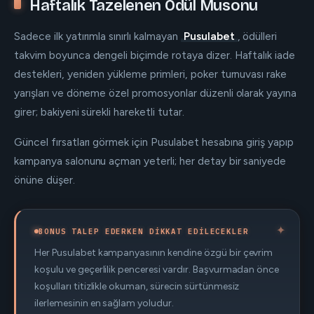
Haftalık Tazelenen Ödül Musonu
Sadece ilk yatırımla sınırlı kalmayan
Pusulabet
, ödülleri
takvim boyunca dengeli biçimde rotaya dizer. Haftalık iade
destekleri, yeniden yükleme primleri, poker turnuvası rake
yarışları ve döneme özel promosyonlar düzenli olarak yayına
girer; bakiyeni sürekli hareketli tutar.
Güncel fırsatları görmek için Pusulabet hesabına giriş yapıp
kampanya salonunu açman yeterli; her detay bir saniyede
önüne düşer.
BONUS TALEP EDERKEN DIKKAT EDILECEKLER
Her Pusulabet kampanyasının kendine özgü bir çevrim
koşulu ve geçerlilik penceresi vardır. Başvurmadan önce
koşulları titizlikle okuman, sürecin sürtünmesiz
ilerlemesinin en sağlam yoludur.