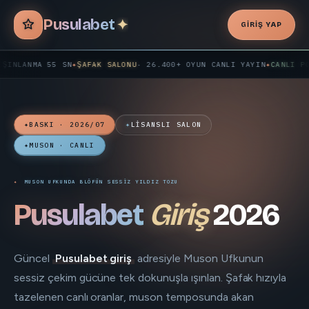
Pusulabet
✦
GIRIŞ YAP
N
ŞAFAK SALONU
· 26.400+ OYUN CANLI YAYIN
CANLI POKER
· TEXAS HO
BASKI · 2026/07
LISANSLI SALON
MUSON · CANLI
MUSON UFKUNDA BLÖFÜN SESSIZ YILDIZ TOZU
Pusulabet
Giriş
2026
Güncel
Pusulabet giriş
adresiyle Muson Ufkunun
sessiz çekim gücüne tek dokunuşla ışınlan. Şafak hızıyla
tazelenen canlı oranlar, muson temposunda akan