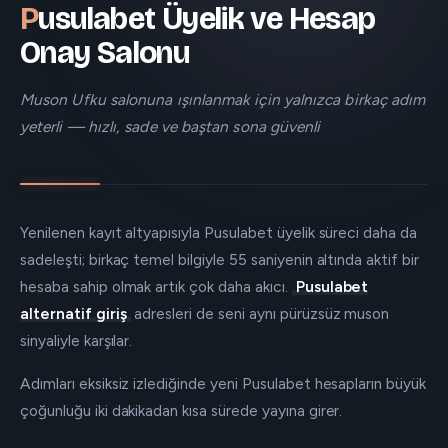
Pusulabet Üyelik ve Hesap
Onay Salonu
Muson Ufku salonuna ışınlanmak için yalnızca birkaç adım
yeterli — hızlı, sade ve baştan sona güvenli
Yenilenen kayıt altyapısıyla Pusulabet üyelik süreci daha da
sadeleşti; birkaç temel bilgiyle 55 saniyenin altında aktif bir
hesaba sahip olmak artık çok daha akıcı.
Pusulabet
alternatif giriş
adresleri de seni aynı pürüzsüz muson
sinyaliyle karşılar.
Adımları eksiksiz izlediğinde yeni Pusulabet hesapların büyük
çoğunluğu iki dakikadan kısa sürede yayına girer.