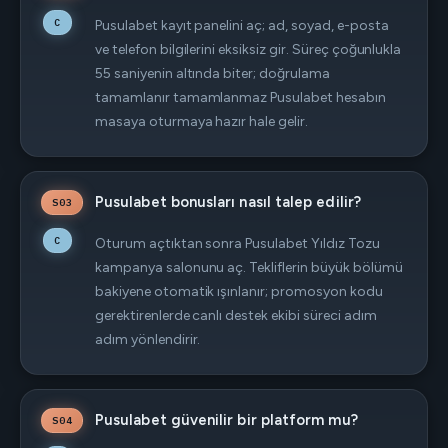
Pusulabet kayıt panelini aç; ad, soyad, e-posta
ve telefon bilgilerini eksiksiz gir. Süreç çoğunlukla
55 saniyenin altında biter; doğrulama
tamamlanır tamamlanmaz Pusulabet hesabın
masaya oturmaya hazır hale gelir.
Pusulabet bonusları nasıl talep edilir?
Oturum açtıktan sonra Pusulabet Yıldız Tozu
kampanya salonunu aç. Tekliflerin büyük bölümü
bakiyene otomatik ışınlanır; promosyon kodu
gerektirenlerde canlı destek ekibi süreci adım
adım yönlendirir.
Pusulabet güvenilir bir platform mu?