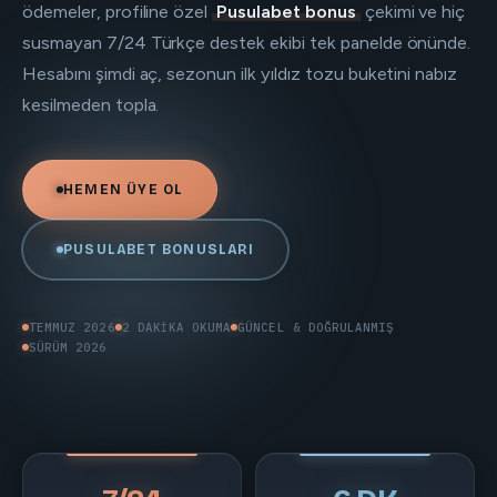
ödemeler, profiline özel
Pusulabet bonus
çekimi ve hiç
susmayan 7/24 Türkçe destek ekibi tek panelde önünde.
Hesabını şimdi aç, sezonun ilk yıldız tozu buketini nabız
kesilmeden topla.
HEMEN ÜYE OL
PUSULABET BONUSLARI
TEMMUZ 2026
2 DAKIKA OKUMA
GÜNCEL & DOĞRULANMIŞ
SÜRÜM 2026