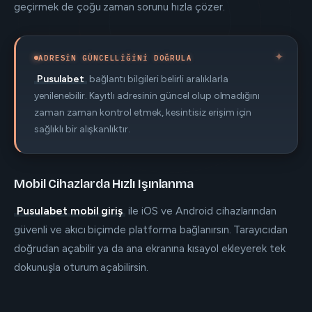
geçirmek de çoğu zaman sorunu hızla çözer.
ADRESIN GÜNCELLIĞINI DOĞRULA
Pusulabet
bağlantı bilgileri belirli aralıklarla
yenilenebilir. Kayıtlı adresinin güncel olup olmadığını
zaman zaman kontrol etmek, kesintisiz erişim için
sağlıklı bir alışkanlıktır.
Mobil Cihazlarda Hızlı Işınlanma
Pusulabet mobil giriş
ile iOS ve Android cihazlarından
güvenli ve akıcı biçimde platforma bağlanırsın. Tarayıcıdan
doğrudan açabilir ya da ana ekranına kısayol ekleyerek tek
dokunuşla oturum açabilirsin.