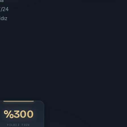
da
7/24
ldız
%300
YILDIZ TOZU