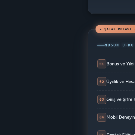
MUSON UFKU
Bonus ve Yıld
Üyelik ve Hes
Giriş ve Şifre
Mobil Deneyim
Destek Ekibi v