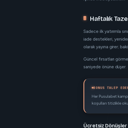
Haftalık Taz
Sadece ilk yatırımla sın
iade destekleri, yenide
olarak yayına girer; baki
Güncel fırsatları görm
saniyede önüne düşer.
BONUS TALEP EDE
Her Pusulabet kampa
koşulları titizlikle
Ücretsiz Dönüşler v