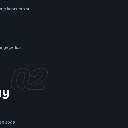
ç kapısı aralar.
e geçerlidir.
tan sona