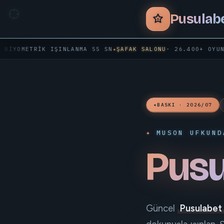
Pusulab
IŞINLANMA 55 SN
ŞAFAK SALONU
· 26.400+ OYUN CANLI YAYIN
BASKI · 2026/07
MUSON UFKUND
Pusu
Güncel
Pusulabet 