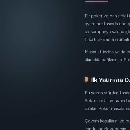
Bir poker ve bahis plat
ayrım noktasında öne g
bir kampanya salonu işl
fırsatı ıskalama ihtimali
Masaüstünden ya da ceb
akıcılıkla bağlanırsın. 
İlk Yatırıma Ö
Bu sezon sıfırdan tasar
Sektör ortalamasının bel
bırakır. Poker masaların
Çevrim koşullarını ve bu
içinde inceleyebilirsin.