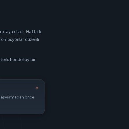
rotaya dizer. Haftalık
promosyonlar düzenli
erli; her detay bir
r. Başvurmadan önce