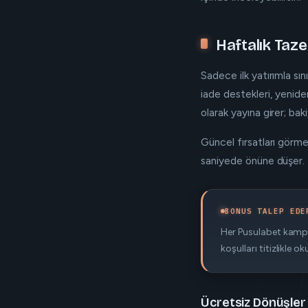
Haftalık Taz
Sadece ilk yatırımla sın
iade destekleri, yenide
olarak yayına girer; baki
Güncel fırsatları görm
saniyede önüne düşer.
BONUS TALEP EDE
Her Pusulabet kampa
koşulları titizlikle
Ücretsiz Dönüşler v