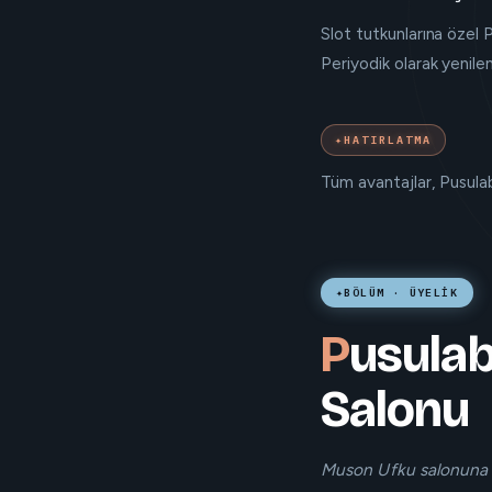
Slot tutkunlarına özel 
Periyodik olarak yenilen
HATIRLATMA
Tüm avantajlar, Pusulab
BÖLÜM · ÜYELIK
Pusulabet Üyelik ve Hesap Onay
Salonu
Muson Ufku salonuna ış