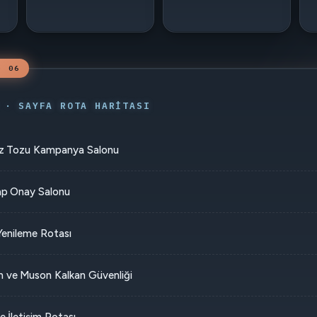
 · SAYFA ROTA HARITASI
ız Tozu Kampanya Salonu
ap Onay Salonu
 Yenileme Rotası
 ve Muson Kalkan Güvenliği
e İletişim Rotası