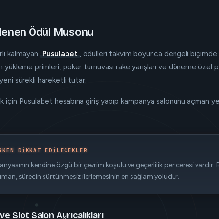
elenen Ödül Musonu
ırlı kalmayan
Pusulabet
, ödülleri takvim boyunca dengeli biçimde 
n yükleme primleri, poker turnuvası rake yarışları ve döneme özel 
yeni sürekli hareketli tutar.
ek için Pusulabet hesabına giriş yapıp kampanya salonunu açman yet
RKEN DIKKAT EDILECEKLER
nyasının kendine özgü bir çevrim koşulu ve geçerlilik penceresi vardı
 okuman, sürecin sürtünmesiz ilerlemesinin en sağlam yoludur.
e Slot Salon Ayrıcalıkları