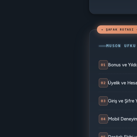
MUSON UFKU
Bonus ve Yıld
Üyelik ve Hes
Giriş ve Şifre
Mobil Deneyim
Destek Ekibi v