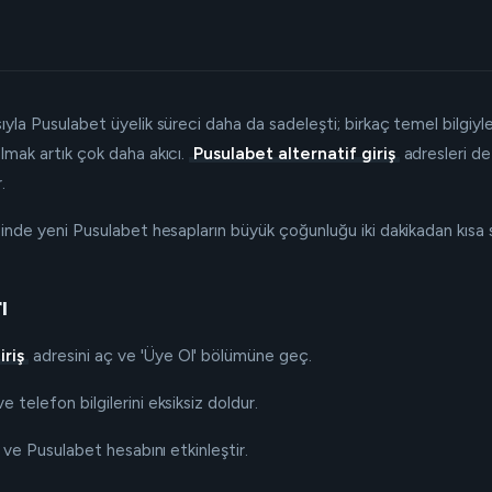
sıyla Pusulabet üyelik süreci daha da sadeleşti; birkaç temel bilgiyl
olmak artık çok daha akıcı.
Pusulabet alternatif giriş
adresleri de
.
iğinde yeni Pusulabet hesapların büyük çoğunluğu iki dakikadan kısa 
ı
iriş
adresini aç ve 'Üye Ol' bölümüne geç.
 telefon bilgilerini eksiksiz doldur.
le ve Pusulabet hesabını etkinleştir.