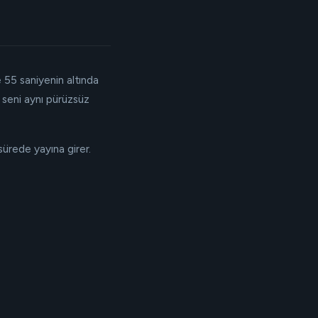
e 55 saniyenin altında
 seni aynı pürüzsüz
sürede yayına girer.