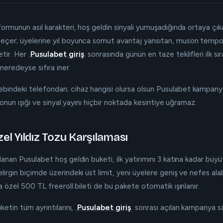
formunun asıl karakteri, hoş geldin sinyali yumuşadığında ortaya çık
eçer; üyelerine yıl boyunca somut avantaj yansıtan, muson tempos
etir. Her
Pusulabet giriş
sonrasında günün en taze teklifleri ilk sır
 neredeyse sıfıra iner.
indeki telefondan; cihaz hangisi olursa olsun Pusulabet kampany
Salonun ışığı ve sinyal yayını hiçbir noktada kesintiye uğramaz.
zel Yıldız Tozu Karşılaması
lanan Pusulabet hoş geldin buketi, ilk yatırımını 3 katına kadar büy
irgin biçimde üzerindeki üst limit, yeni üyelere geniş ve nefes alabi
a özel 500 TL freeroll bileti de bu pakete otomatik ışınlanır.
ketin tüm ayrıntılarını,
Pusulabet giriş
sonrası açılan kampanya s