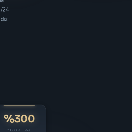
da
7/24
ldız
%300
YILDIZ TOZU