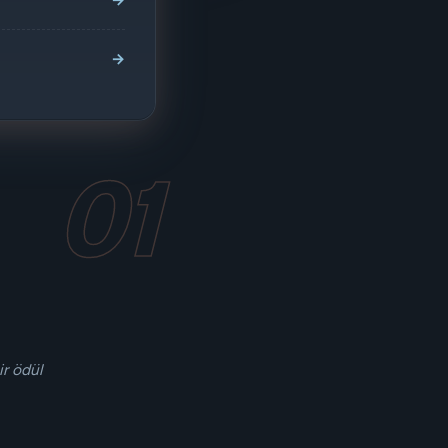
ir ödül