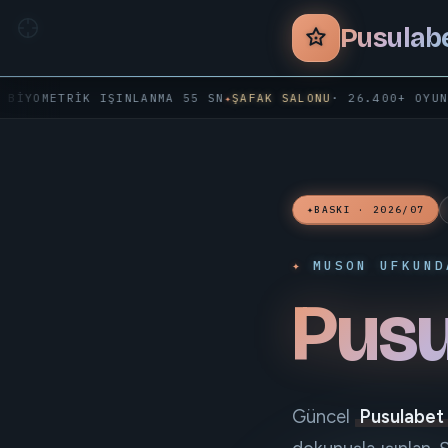
Pusulab
IŞINLANMA 55 SN
ŞAFAK SALONU
· 26.400+ OYUN CANLI YAYIN
BASKI · 2026/07
MUSON UFKUND
Pusu
Güncel
Pusulabet 