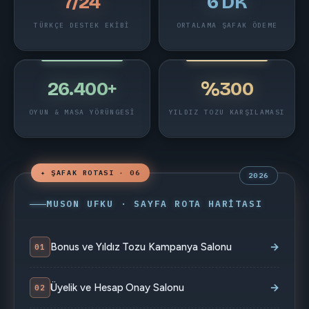
7/24
6 DK
TÜRKÇE DESTEK EKIBI
ORTALAMA ŞAFAK ÖDEME
26.400+
%300
OYUN & MASA YÖRÜNGESI
YILDIZ TOZU KARŞILAMASI
MUSON UFKU · SAYFA ROTA HARITASI
Bonus ve Yıldız Tozu Kampanya Salonu
Üyelik ve Hesap Onay Salonu