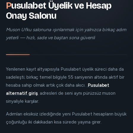
Pusulabet Üyelik ve Hesap
Onay Salonu
Muson Ufku salonuna ışınlanmak için yalnızca birkaç adım
yeterli — hızlı, sade ve baştan sona güvenli
Yenilenen kayıt altyapısıyla Pusulabet üyelik süreci daha da
sadeleşti; birkaç temel bilgiyle 55 saniyenin altında aktif bir
hesaba sahip olmak artık çok daha akıcı.
Pusulabet
alternatif giriş
adresleri de seni aynı pürüzsüz muson
sinyaliyle karşılar.
Adımları eksiksiz izlediğinde yeni Pusulabet hesapların büyük
çoğunluğu iki dakikadan kısa sürede yayına girer.