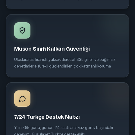
Muson Sınıfı Kalkan Güvenliği
Uluslararası lisanslı, yüksek dereceli SSL şifreli ve bağımsız
denetimlerle sürekli güçlendirilen çok katmanlı koruma
7/24 Türkçe Destek Nabzı
Yılın 365 günü, günün 24 saati aralıksız görev başındaki
deneyimli Pusulabet Türkçe destek ekibi