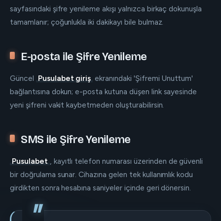
sayfasındaki şifre yenileme akışı yalnızca birkaç dokunuşla
tamamlanır; çoğunlukla iki dakikayı bile bulmaz.
E-posta ile Şifre Yenileme
Güncel
Pusulabet giriş
ekranındaki 'Şifremi Unuttum'
bağlantısına dokun; e-posta kutuna düşen link sayesinde
yeni şifreni vakit kaybetmeden oluşturabilirsin.
SMS ile Şifre Yenileme
Pusulabet
, kayıtlı telefon numarası üzerinden de güvenli
bir doğrulama sunar. Cihazına gelen tek kullanımlık kodu
girdikten sonra hesabına saniyeler içinde geri dönersin.