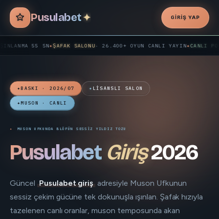
Pusulabet
✦
GIRIŞ YAP
N
ŞAFAK SALONU
· 26.400+ OYUN CANLI YAYIN
CANLI POKER
· TEXAS HOL
BASKI · 2026/07
LISANSLI SALON
MUSON · CANLI
MUSON UFKUNDA BLÖFÜN SESSIZ YILDIZ TOZU
Pusulabet
Giriş
2026
Güncel
Pusulabet giriş
adresiyle Muson Ufkunun
sessiz çekim gücüne tek dokunuşla ışınlan. Şafak hızıyla
tazelenen canlı oranlar, muson temposunda akan