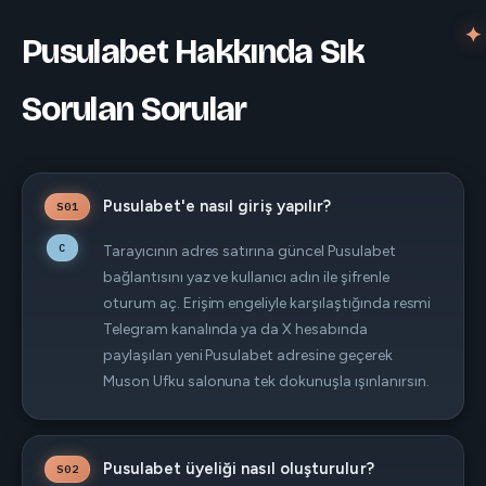
Pusulabet Hakkında Sık
Sorulan Sorular
Pusulabet'e nasıl giriş yapılır?
Tarayıcının adres satırına güncel Pusulabet
bağlantısını yaz ve kullanıcı adın ile şifrenle
oturum aç. Erişim engeliyle karşılaştığında resmi
Telegram kanalında ya da X hesabında
paylaşılan yeni Pusulabet adresine geçerek
Muson Ufku salonuna tek dokunuşla ışınlanırsın.
Pusulabet üyeliği nasıl oluşturulur?