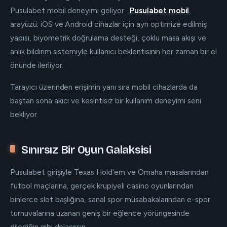
Pusulabet mobil deneyimi geliyor.
Pusulabet mobil
arayüzü; iOS ve Android cihazlar için ayrı optimize edilmiş
yapısı, biyometrik doğrulama desteği, çoklu masa akışı ve
anlık bildirim sistemiyle kullanıcı beklentisinin her zaman bir el
önünde ilerliyor.
Tarayıcı üzerinden erişimin yanı sıra mobil cihazlarda da
baştan sona akıcı ve kesintisiz bir kullanım deneyimi seni
bekliyor.
Sınırsız Bir Oyun Galaksisi
Pusulabet girişiyle Texas Hold'em ve Omaha masalarından
futbol maçlarına, gerçek krupiyeli casino oyunlarından
binlerce slot başlığına, sanal spor müsabakalarından e-spor
turnuvalarına uzanan geniş bir eğlence yörüngesinde
dilediğin gibi dolaşırsın.