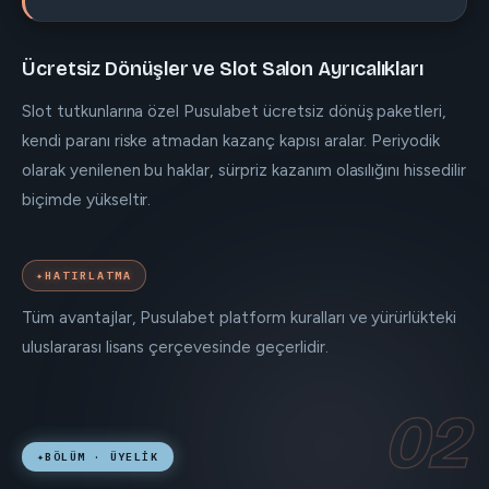
Ücretsiz Dönüşler ve Slot Salon Ayrıcalıkları
Slot tutkunlarına özel Pusulabet ücretsiz dönüş paketleri,
kendi paranı riske atmadan kazanç kapısı aralar. Periyodik
olarak yenilenen bu haklar, sürpriz kazanım olasılığını hissedilir
biçimde yükseltir.
HATIRLATMA
Tüm avantajlar, Pusulabet platform kuralları ve yürürlükteki
uluslararası lisans çerçevesinde geçerlidir.
BÖLÜM · ÜYELIK