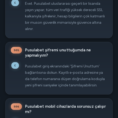
Evet. Pusulabet uluslararası geçerli bir lisansla
yayın yapar; tüm veri trafiği yüksek dereceli SSL
kalkanıyla şifrelenir, hesap bilgilerin çok katmanlı
bir muson güvenlik mimarisiyle güvence altına
alınır.
Pusulabet şifremi unuttuğumda ne
yapmalıyım?
Pusulabet giriş ekranındaki 'Şifremi Unuttum'
bağlantısına dokun. Kayıtlı e-posta adresine ya
da telefon numarana düşen doğrulama koduyla
yeni şifreni saniyeler içinde tanımlayabilirsin.
Pusulabet mobil cihazlarda sorunsuz çalışır
mı?