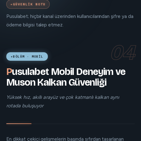
GÜVENLIK NOTU
Pusulabet; hiçbir kanal üzerinden kullanıcılarından şifre ya da
ödeme bilgisi talep etmez.
BÖLÜM · MOBIL
Pusulabet Mobil Deneyim ve
Muson Kalkan Güvenliği
Yüksek hız, akıllı arayüz ve çok katmanlı kalkan aynı
rotada buluşuyor
En dikkat çekici gelişmelerin başında sıfırdan tasarlanan