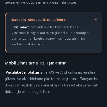
geçirmek de çoğu zaman sorunu hızla çözer.
ADRESIN GÜNCELLIĞINI DOĞRULA
Pusulabet
bağlantı bilgileri belirli aralıklarla
yenilenebilir. Kayıtlı adresinin güncel olup olmadığını
zaman zaman kontrol etmek, kesintisiz erişim için
sağlıklı bir alışkanlıktır.
Mobil Cihazlarda Hızlı Işınlanma
Pusulabet mobil giriş
ile iOS ve Android cihazlarından
güvenli ve akıcı biçimde platforma bağlanırsın. Tarayıcıdan
doğrudan açabilir ya da ana ekranına kısayol ekleyerek tek
dokunuşla oturum açabilirsin.