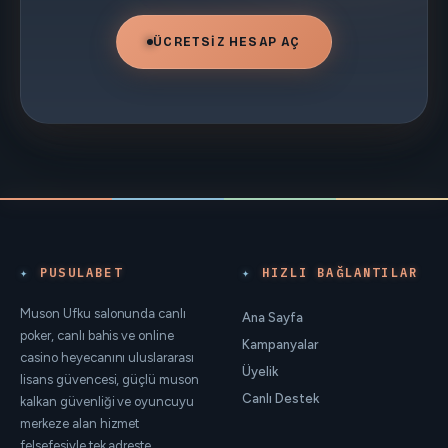
ÜCRETSIZ HESAP AÇ
PUSULABET
HIZLI BAĞLANTILAR
Muson Ufku salonunda canlı
Ana Sayfa
poker, canlı bahis ve online
Kampanyalar
casino heyecanını uluslararası
Üyelik
lisans güvencesi, güçlü muson
Canlı Destek
kalkan güvenliği ve oyuncuyu
merkeze alan hizmet
felsefesiyle tek adreste