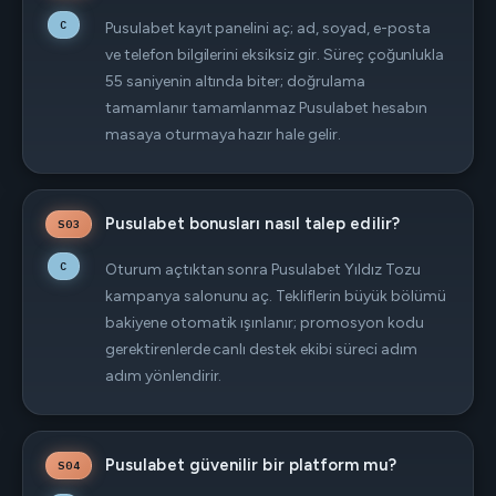
Pusulabet kayıt panelini aç; ad, soyad, e-posta
ve telefon bilgilerini eksiksiz gir. Süreç çoğunlukla
55 saniyenin altında biter; doğrulama
tamamlanır tamamlanmaz Pusulabet hesabın
masaya oturmaya hazır hale gelir.
Pusulabet bonusları nasıl talep edilir?
Oturum açtıktan sonra Pusulabet Yıldız Tozu
kampanya salonunu aç. Tekliflerin büyük bölümü
bakiyene otomatik ışınlanır; promosyon kodu
gerektirenlerde canlı destek ekibi süreci adım
adım yönlendirir.
Pusulabet güvenilir bir platform mu?