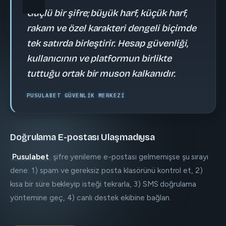
Güçlü bir şifre; büyük harf, küçük harf,
rakam ve özel karakteri dengeli biçimde
tek satırda birleştirir. Hesap güvenliği,
kullanıcının ve platformun birlikte
tuttuğu ortak bir muson kalkanıdır.
PUSULABET GÜVENLIK MERKEZI
Doğrulama E-postası Ulaşmadıysa
Pusulabet
şifre yenileme e-postası gelmemişse şu sırayı
dene: 1) spam ve gereksiz posta klasörünü kontrol et, 2)
kısa bir süre bekleyip isteği tekrarla, 3) SMS doğrulama
yöntemine geç, 4) canlı destek ekibine bağlan.