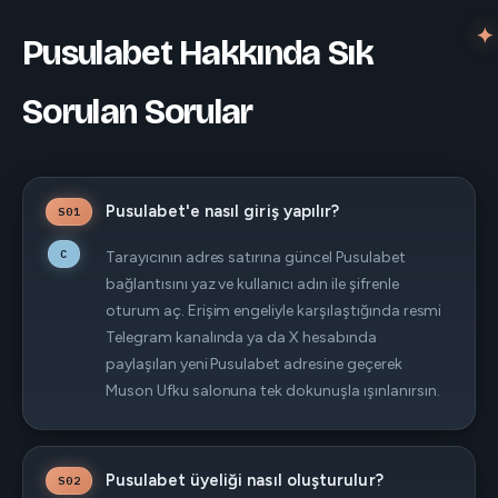
Pusulabet Hakkında Sık
Sorulan Sorular
Pusulabet'e nasıl giriş yapılır?
Tarayıcının adres satırına güncel Pusulabet
bağlantısını yaz ve kullanıcı adın ile şifrenle
oturum aç. Erişim engeliyle karşılaştığında resmi
Telegram kanalında ya da X hesabında
paylaşılan yeni Pusulabet adresine geçerek
Muson Ufku salonuna tek dokunuşla ışınlanırsın.
Pusulabet üyeliği nasıl oluşturulur?