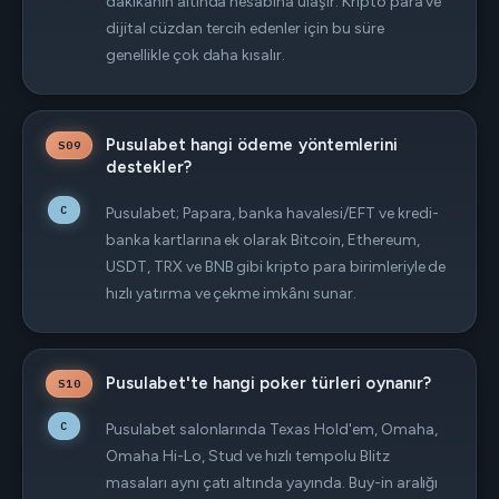
dakikanın altında hesabına ulaşır. Kripto para ve
dijital cüzdan tercih edenler için bu süre
genellikle çok daha kısalır.
Pusulabet hangi ödeme yöntemlerini
destekler?
Pusulabet; Papara, banka havalesi/EFT ve kredi-
banka kartlarına ek olarak Bitcoin, Ethereum,
USDT, TRX ve BNB gibi kripto para birimleriyle de
hızlı yatırma ve çekme imkânı sunar.
Pusulabet'te hangi poker türleri oynanır?
Pusulabet salonlarında Texas Hold'em, Omaha,
Omaha Hi-Lo, Stud ve hızlı tempolu Blitz
masaları aynı çatı altında yayında. Buy-in aralığı