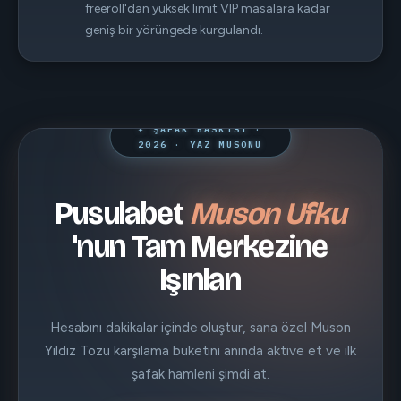
freeroll'dan yüksek limit VIP masalara kadar
geniş bir yörüngede kurgulandı.
Pusulabet
Muson Ufku
'nun Tam Merkezine
Işınlan
Hesabını dakikalar içinde oluştur, sana özel Muson
Yıldız Tozu karşılama buketini anında aktive et ve ilk
şafak hamleni şimdi at.