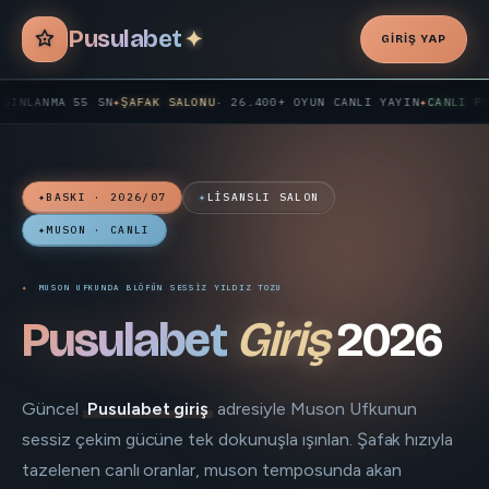
Pusulabet
✦
GIRIŞ YAP
SN
ŞAFAK SALONU
· 26.400+ OYUN CANLI YAYIN
CANLI POKER
· TEXAS HO
BASKI · 2026/07
LISANSLI SALON
MUSON · CANLI
MUSON UFKUNDA BLÖFÜN SESSIZ YILDIZ TOZU
Pusulabet
Giriş
2026
Güncel
Pusulabet giriş
adresiyle Muson Ufkunun
sessiz çekim gücüne tek dokunuşla ışınlan. Şafak hızıyla
tazelenen canlı oranlar, muson temposunda akan