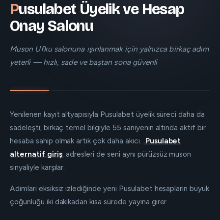
Pusulabet Üyelik ve Hesap
Onay Salonu
Muson Ufku salonuna ışınlanmak için yalnızca birkaç adım
yeterli — hızlı, sade ve baştan sona güvenli
Yenilenen kayıt altyapısıyla Pusulabet üyelik süreci daha da
sadeleşti; birkaç temel bilgiyle 55 saniyenin altında aktif bir
hesaba sahip olmak artık çok daha akıcı.
Pusulabet
alternatif giriş
adresleri de seni aynı pürüzsüz muson
sinyaliyle karşılar.
Adımları eksiksiz izlediğinde yeni Pusulabet hesapların büyük
çoğunluğu iki dakikadan kısa sürede yayına girer.