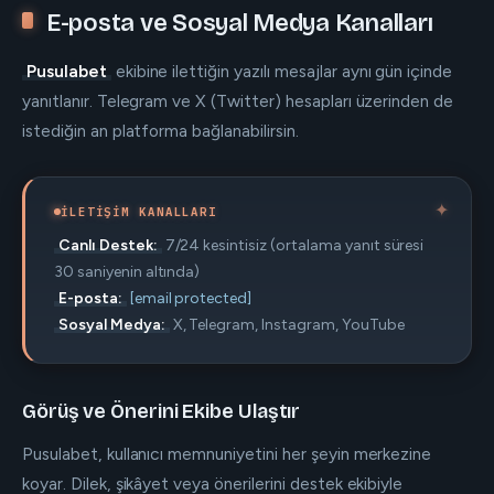
E-posta ve Sosyal Medya Kanalları
Pusulabet
ekibine ilettiğin yazılı mesajlar aynı gün içinde
yanıtlanır. Telegram ve X (Twitter) hesapları üzerinden de
istediğin an platforma bağlanabilirsin.
İLETIŞIM KANALLARI
Canlı Destek:
7/24 kesintisiz (ortalama yanıt süresi
30 saniyenin altında)
E-posta:
[email protected]
Sosyal Medya:
X, Telegram, Instagram, YouTube
Görüş ve Önerini Ekibe Ulaştır
Pusulabet, kullanıcı memnuniyetini her şeyin merkezine
koyar. Dilek, şikâyet veya önerilerini destek ekibiyle