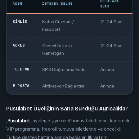
ORTALAMA
ADIM
İSTENEN BELGE
SÜRE
KIMLIK
Nüfus Cüzdanı /
12–24 Saat
Pasaport
ADRES
Güncel Fatura /
12–24 Saat
İkametgah
TELEFON
SMS Doğrulama Kodu
Anında
E-POSTA
Aktivasyon Bağlantısı
Anında
Pusulabet Üyeliğinin Sana Sunduğu Ayrıcalıklar
Pusulabet
üyeleri; kişiye özel bonus tekliflerine, kademeli
VIP programına, freeroll turnuva biletlerine ve öncelikli
Türkçe destek hattına anında bağlanır. İlk yatırım