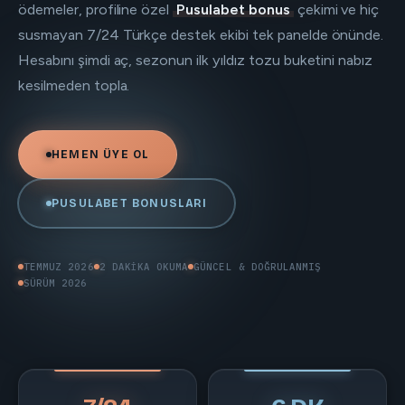
ödemeler, profiline özel
Pusulabet bonus
çekimi ve hiç
susmayan 7/24 Türkçe destek ekibi tek panelde önünde.
Hesabını şimdi aç, sezonun ilk yıldız tozu buketini nabız
kesilmeden topla.
HEMEN ÜYE OL
PUSULABET BONUSLARI
TEMMUZ 2026
2 DAKIKA OKUMA
GÜNCEL & DOĞRULANMIŞ
SÜRÜM 2026