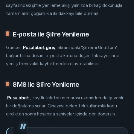
sayfasındaki şifre yenileme akışı yalnızca birkaç dokunuşla
tamamlanır; çoğunlukla iki dakikayı bile bulmaz.
E-posta ile Şifre Yenileme
Güncel
Pusulabet giriş
ekranındaki 'Şifremi Unuttum'
bağlantısına dokun; e-posta kutuna düşen link sayesinde
yeni şifreni vakit kaybetmeden oluşturabilirsin.
SMS ile Şifre Yenileme
Pusulabet
, kayıtlı telefon numarası üzerinden de güvenli
bir doğrulama sunar. Cihazına gelen tek kullanımlık kodu
girdikten sonra hesabına saniyeler içinde geri dönersin.