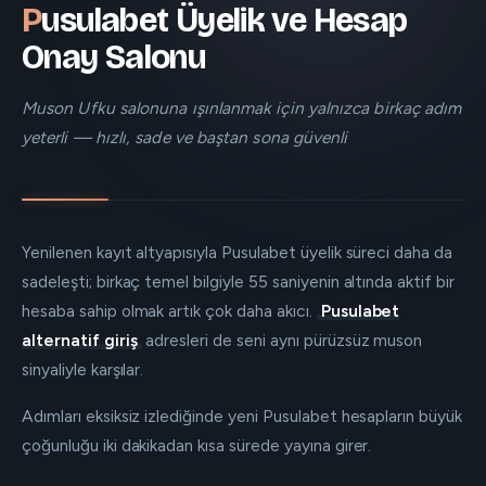
Pusulabet Üyelik ve Hesap
Onay Salonu
Muson Ufku salonuna ışınlanmak için yalnızca birkaç adım
yeterli — hızlı, sade ve baştan sona güvenli
Yenilenen kayıt altyapısıyla Pusulabet üyelik süreci daha da
sadeleşti; birkaç temel bilgiyle 55 saniyenin altında aktif bir
hesaba sahip olmak artık çok daha akıcı.
Pusulabet
alternatif giriş
adresleri de seni aynı pürüzsüz muson
sinyaliyle karşılar.
Adımları eksiksiz izlediğinde yeni Pusulabet hesapların büyük
çoğunluğu iki dakikadan kısa sürede yayına girer.