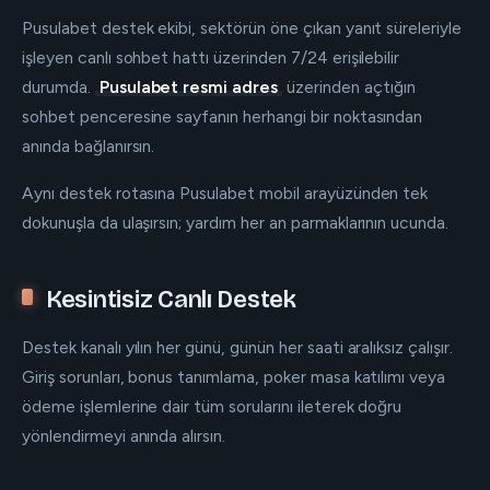
Pusulabet destek ekibi, sektörün öne çıkan yanıt süreleriyle
işleyen canlı sohbet hattı üzerinden 7/24 erişilebilir
durumda.
Pusulabet resmi adres
üzerinden açtığın
sohbet penceresine sayfanın herhangi bir noktasından
anında bağlanırsın.
Aynı destek rotasına Pusulabet mobil arayüzünden tek
dokunuşla da ulaşırsın; yardım her an parmaklarının ucunda.
Kesintisiz Canlı Destek
Destek kanalı yılın her günü, günün her saati aralıksız çalışır.
Giriş sorunları, bonus tanımlama, poker masa katılımı veya
ödeme işlemlerine dair tüm sorularını ileterek doğru
yönlendirmeyi anında alırsın.