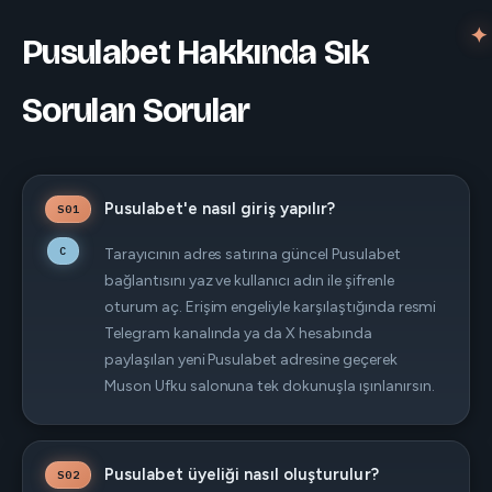
Pusulabet Hakkında Sık
Sorulan Sorular
Pusulabet'e nasıl giriş yapılır?
Tarayıcının adres satırına güncel Pusulabet
bağlantısını yaz ve kullanıcı adın ile şifrenle
oturum aç. Erişim engeliyle karşılaştığında resmi
Telegram kanalında ya da X hesabında
paylaşılan yeni Pusulabet adresine geçerek
Muson Ufku salonuna tek dokunuşla ışınlanırsın.
Pusulabet üyeliği nasıl oluşturulur?