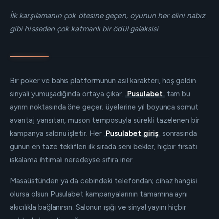
İlk karşılamanın çok ötesine geçen, oyunun her elini nabız
gibi hisseden çok katmanlı bir ödül galaksisi
Bir poker ve bahis platformunun asıl karakteri, hoş geldin
sinyali yumuşadığında ortaya çıkar.
Pusulabet
tam bu
ayrım noktasında öne geçer; üyelerine yıl boyunca somut
avantaj yansıtan, muson temposuyla sürekli tazelenen bir
kampanya salonu işletir. Her
Pusulabet giriş
sonrasında
günün en taze teklifleri ilk sırada seni bekler, hiçbir fırsatı
ıskalama ihtimali neredeyse sıfıra iner.
Masaüstünden ya da cebindeki telefondan; cihaz hangisi
olursa olsun Pusulabet kampanyalarının tamamına aynı
akıcılıkla bağlanırsın. Salonun ışığı ve sinyal yayını hiçbir