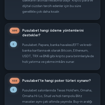
dakikanın altında hesabına ulaşır. Kripto para ve
dijital cüzdan tercih edenler için bu süre
genellikle çok daha kısalır.
Pusulabet hangi ödeme yöntemlerini
destekler?
Pusulabet; Papara, banka havalesi/EFT ve kredi-
banka kartlarına ek olarak Bitcoin, Ethereum,
USDT, TRX ve BNB gibi kripto para birimleriyle de
hızlı yatırma ve çekme imkânı sunar.
Pusulabet'te hangi poker türleri oynanır?
Pusulabet salonlarında Texas Hold'em, Omaha,
Omaha Hi-Lo, Stud ve hızlı tempolu Blitz
masaları aynı çatı altında yayında. Buy-in aralığı