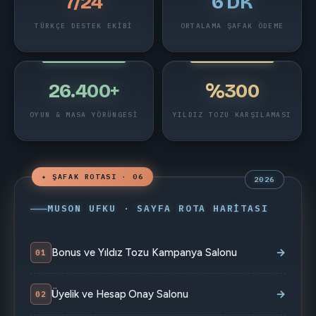
7/24
6 DK
TÜRKÇE DESTEK EKIBI
ORTALAMA ŞAFAK ÖDEME
26.400+
%300
OYUN & MASA YÖRÜNGESI
YILDIZ TOZU KARŞILAMASI
MUSON UFKU · SAYFA ROTA HARITASI
Bonus ve Yıldız Tozu Kampanya Salonu
Üyelik ve Hesap Onay Salonu