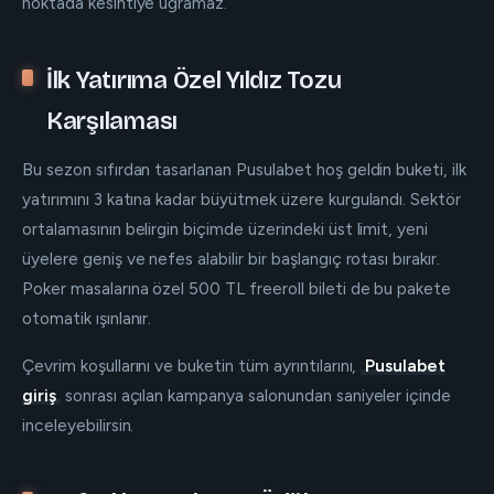
noktada kesintiye uğramaz.
İlk Yatırıma Özel Yıldız Tozu
Karşılaması
Bu sezon sıfırdan tasarlanan Pusulabet hoş geldin buketi, ilk
yatırımını 3 katına kadar büyütmek üzere kurgulandı. Sektör
ortalamasının belirgin biçimde üzerindeki üst limit, yeni
üyelere geniş ve nefes alabilir bir başlangıç rotası bırakır.
Poker masalarına özel 500 TL freeroll bileti de bu pakete
otomatik ışınlanır.
Çevrim koşullarını ve buketin tüm ayrıntılarını,
Pusulabet
giriş
sonrası açılan kampanya salonundan saniyeler içinde
inceleyebilirsin.