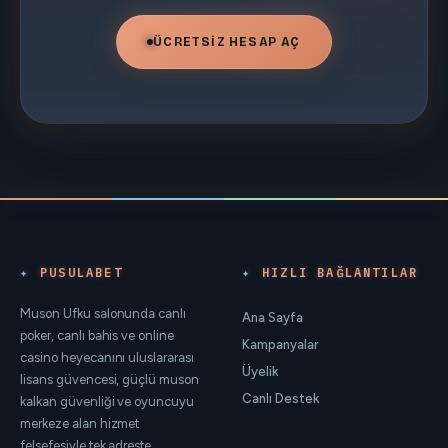
ÜCRETSIZ HESAP AÇ
PUSULABET
HIZLI BAĞLANTILAR
Muson Ufku salonunda canlı
Ana Sayfa
poker, canlı bahis ve online
Kampanyalar
casino heyecanını uluslararası
Üyelik
lisans güvencesi, güçlü muson
Canlı Destek
kalkan güvenliği ve oyuncuyu
merkeze alan hizmet
felsefesiyle tek adreste