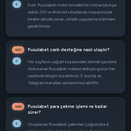
Evet. Pusulabet mobil öncelikli bir mimariyle inşa
edildi; iOS ve Android cihazlarda masaüstüyle
birebir akıcılık sunar, üstelik uygulama indirmeni
gerektirmez.
Pusulabet canlı desteğine nasıl ulaşılır?
Her sayfanın sağ alt köşesindeki destek işaretine
dokunarak Pusulabet merkez ekibiyle günün her
saatinde iletişim kurabilirsin. E-posta ve
Telegram kanalları da kesintisiz aktiftir.
Pusulabet para çekme işlemi ne kadar
sürer?
Onaylanan Pusulabet çekimleri çoğunlukla 6