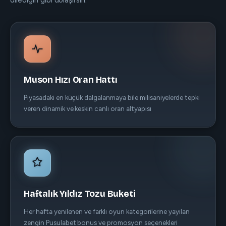
Muson Hızı Oran Hattı
Piyasadaki en küçük dalgalanmaya bile milisaniyelerde tepki
veren dinamik ve keskin canlı oran altyapısı
Haftalık Yıldız Tozu Buketi
Her hafta yenilenen ve farklı oyun kategorilerine yayılan
zengin Pusulabet bonus ve promosyon seçenekleri