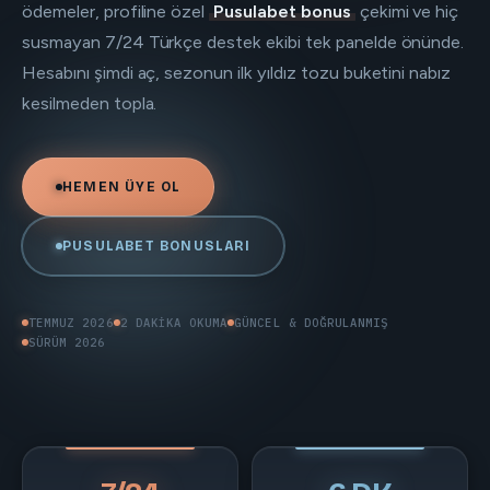
ödemeler, profiline özel
Pusulabet bonus
çekimi ve hiç
susmayan 7/24 Türkçe destek ekibi tek panelde önünde.
Hesabını şimdi aç, sezonun ilk yıldız tozu buketini nabız
kesilmeden topla.
HEMEN ÜYE OL
PUSULABET BONUSLARI
TEMMUZ 2026
2 DAKIKA OKUMA
GÜNCEL & DOĞRULANMIŞ
SÜRÜM 2026