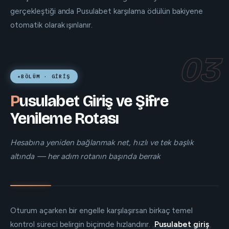
gerçekleştiği anda Pusulabet karşılama ödülün bakiyene
otomatik olarak ışınlanır.
BÖLÜM · GIRIŞ
Pusulabet Giriş ve Şifre
Yenileme Rotası
Hesabına yeniden bağlanmak net, hızlı ve tek başlık
altında — her adım rotanın başında berrak
Oturum açarken bir engelle karşılaşırsan birkaç temel
kontrol süreci belirgin biçimde hızlandırır.
Pusulabet giriş