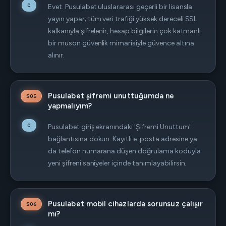
Evet. Pusulabet uluslararası geçerli bir lisansla
yayın yapar; tüm veri trafiği yüksek dereceli SSL
kalkanıyla şifrelenir, hesap bilgilerin çok katmanlı
bir muson güvenlik mimarisiyle güvence altına
alınır.
Pusulabet şifremi unuttuğumda ne
yapmalıyım?
Pusulabet giriş ekranındaki 'Şifremi Unuttum'
bağlantısına dokun. Kayıtlı e-posta adresine ya
da telefon numarana düşen doğrulama koduyla
yeni şifreni saniyeler içinde tanımlayabilirsin.
Pusulabet mobil cihazlarda sorunsuz çalışır
mı?