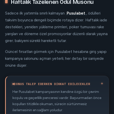
Haftalık Tazelenen Ödül Musonu
Sadece ilk yatırımla sınırlı kalmayan
Pusulabet
, ödülleri
takvim boyunca dengeli biçimde rotaya dizer. Haftalık iade
destekleri, yeniden yükleme primleri, poker turnuvası rake
yarışları ve döneme özel promosyonlar düzenli olarak yayına
girer; bakiyeni sürekli hareketli tutar.
Güncel fırsatları görmek için Pusulabet hesabına giriş yapıp
kampanya salonunu açman yeterli; her detay bir saniyede
önüne düşer.
BONUS TALEP EDERKEN DIKKAT EDILECEKLER
Her Pusulabet kampanyasının kendine özgü bir çevrim
koşulu ve geçerlilik penceresi vardır. Başvurmadan önce
koşulları titizlikle okuman, sürecin sürtünmesiz
ilerlemesinin en sağlam yoludur.