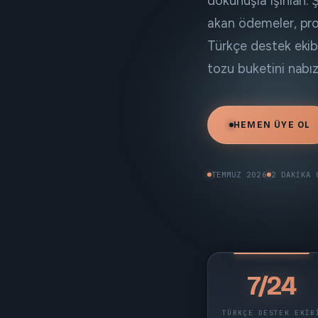
dokunuşla ışınlan.
akan ödemeler, pro
Türkçe destek ekibi
tozu buketini nabı
HEMEN ÜYE OL
TEMMUZ 2026
2 DAKIKA 
7/24
TÜRKÇE DESTEK EKIB