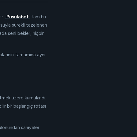
ar.
Pusulabet
tam bu
uyla sürekli tazelenen
ada seni bekler, hiçbir
alarının tamamına aynı
ütmek üzere kurgulandı.
lir bir başlangıç rotası
alonundan saniyeler