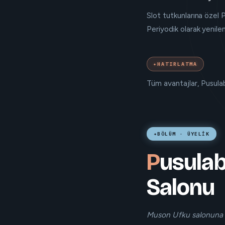
Slot tutkunlarına özel 
Periyodik olarak yenilen
HATIRLATMA
Tüm avantajlar, Pusulab
BÖLÜM · ÜYELIK
Pusulabet Üyelik ve Hesap Onay
Salonu
Muson Ufku salonuna ış