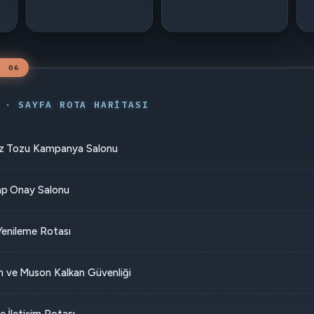
 · SAYFA ROTA HARITASI
ız Tozu Kampanya Salonu
ap Onay Salonu
 Yenileme Rotası
 ve Muson Kalkan Güvenliği
e İletişim Rotası