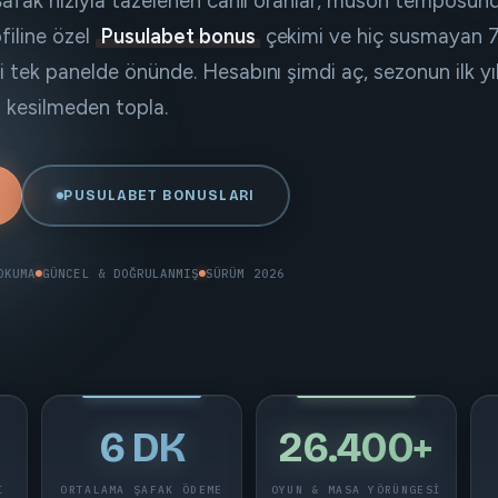
 Şafak hızıyla tazelenen canlı oranlar, muson temposun
filine özel
Pusulabet bonus
çekimi ve hiç susmayan 
 tek panelde önünde. Hesabını şimdi aç, sezonun ilk yı
z kesilmeden topla.
PUSULABET BONUSLARI
OKUMA
GÜNCEL & DOĞRULANMIŞ
SÜRÜM 2026
6 DK
26.400+
I
ORTALAMA ŞAFAK ÖDEME
OYUN & MASA YÖRÜNGESI