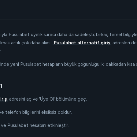
sıyla Pusulabet üyelik süreci daha da sadeleşti; birkaç temel bilgiyl
olmak artık çok daha akıcı.
Pusulabet alternatif giriş
adresleri de
.
iğinde yeni Pusulabet hesapların büyük çoğunluğu iki dakikadan kısa 
ı
iriş
adresini aç ve 'Üye Ol' bölümüne geç.
 telefon bilgilerini eksiksiz doldur.
le ve Pusulabet hesabını etkinleştir.