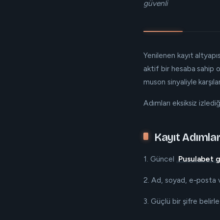
güvenli
Yenilenen kayıt altyapı
aktif bir hesaba sahip 
muson sinyaliyle karşılar
Adımları eksiksiz izled
Kayıt Adımlar
1. Güncel
Pusulabet g
2. Ad, soyad, e-posta ve
3. Güçlü bir şifre belir