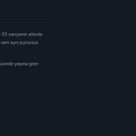
e 55 saniyenin altında
 seni aynı pürüzsüz
sürede yayına girer.