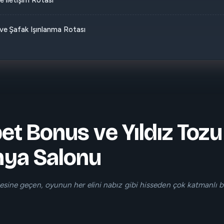
ve Şafak Işınlanma Rotası
ya Salonu
tesine geçen, oyunun her elini nabız gibi hisseden çok katmanlı b