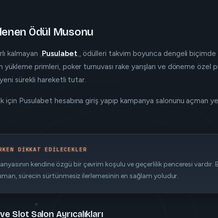
elenen Ödül Musonu
ırlı kalmayan
Pusulabet
, ödülleri takvim boyunca dengeli biçimde 
n yükleme primleri, poker turnuvası rake yarışları ve döneme özel 
yeni sürekli hareketli tutar.
ek için Pusulabet hesabına giriş yapıp kampanya salonunu açman yet
RKEN DIKKAT EDILECEKLER
nyasının kendine özgü bir çevrim koşulu ve geçerlilik penceresi vardı
 okuman, sürecin sürtünmesiz ilerlemesinin en sağlam yoludur.
e Slot Salon Ayrıcalıkları