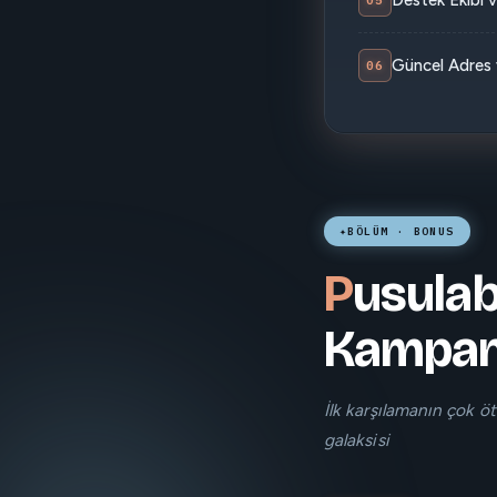
Güncel Adres 
BÖLÜM · BONUS
Pusulabet Bonus ve Yıldız Tozu
Kampan
İlk karşılamanın çok ö
galaksisi