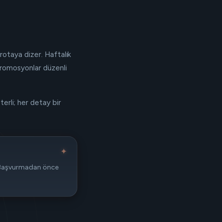
rotaya dizer. Haftalık
promosyonlar düzenli
erli; her detay bir
r. Başvurmadan önce