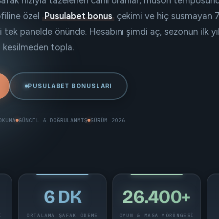
 Şafak hızıyla tazelenen canlı oranlar, muson temposun
filine özel
Pusulabet bonus
çekimi ve hiç susmayan 
 tek panelde önünde. Hesabını şimdi aç, sezonun ilk yı
z kesilmeden topla.
PUSULABET BONUSLARI
OKUMA
GÜNCEL & DOĞRULANMIŞ
SÜRÜM 2026
6 DK
26.400+
I
ORTALAMA ŞAFAK ÖDEME
OYUN & MASA YÖRÜNGESI