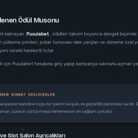
elenen Ödül Musonu
ırlı kalmayan
Pusulabet
, ödülleri takvim boyunca dengeli biçimde 
n yükleme primleri, poker turnuvası rake yarışları ve döneme özel 
yeni sürekli hareketli tutar.
ek için Pusulabet hesabına giriş yapıp kampanya salonunu açman yet
RKEN DIKKAT EDILECEKLER
nyasının kendine özgü bir çevrim koşulu ve geçerlilik penceresi vardı
 okuman, sürecin sürtünmesiz ilerlemesinin en sağlam yoludur.
e Slot Salon Ayrıcalıkları