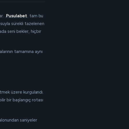
ar.
Pusulabet
tam bu
uyla sürekli tazelenen
ada seni bekler, hiçbir
alarının tamamına aynı
ütmek üzere kurgulandı.
lir bir başlangıç rotası
alonundan saniyeler