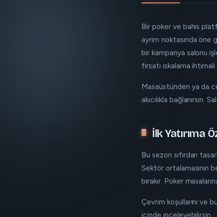
Bir poker ve bahis plat
ayrım noktasında öne g
bir kampanya salonu işl
fırsatı ıskalama ihtimali
Masaüstünden ya da ceb
akıcılıkla bağlanırsın. 
İlk Yatırıma Ö
Bu sezon sıfırdan tasar
Sektör ortalamasının bel
bırakır. Poker masaların
Çevrim koşullarını ve bu
içinde inceleyebilirsin.