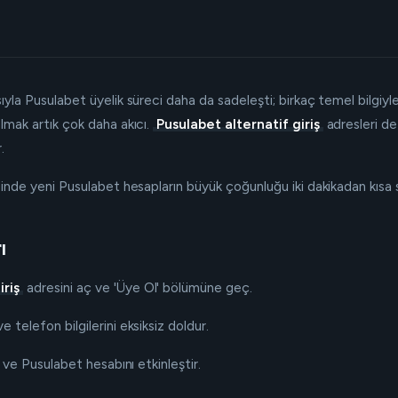
sıyla Pusulabet üyelik süreci daha da sadeleşti; birkaç temel bilgiyl
olmak artık çok daha akıcı.
Pusulabet alternatif giriş
adresleri de
.
iğinde yeni Pusulabet hesapların büyük çoğunluğu iki dakikadan kısa 
ı
iriş
adresini aç ve 'Üye Ol' bölümüne geç.
 telefon bilgilerini eksiksiz doldur.
le ve Pusulabet hesabını etkinleştir.