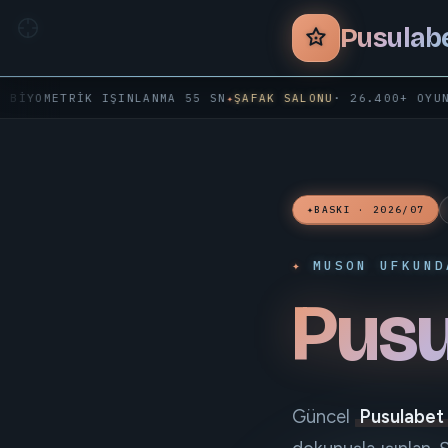
Pusulab
IŞINLANMA 55 SN
ŞAFAK SALONU
· 26.400+ OYUN CANLI YAYIN
BASKI · 2026/07
MUSON UFKUND
Pusu
Güncel
Pusulabet 