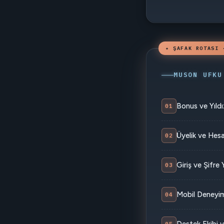
MUSON UFKU
Bonus ve Yıld
Üyelik ve Hes
Giriş ve Şifre
Mobil Deneyim
Destek Ekibi v