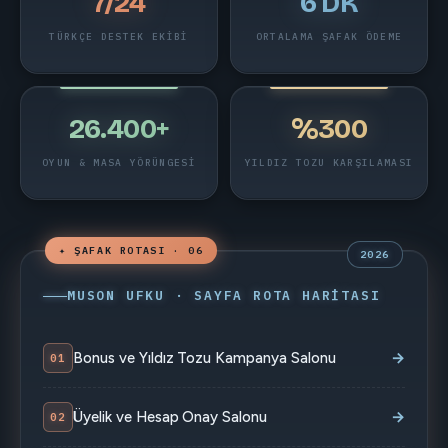
7/24
6 DK
TÜRKÇE DESTEK EKIBI
ORTALAMA ŞAFAK ÖDEME
26.400+
%300
OYUN & MASA YÖRÜNGESI
YILDIZ TOZU KARŞILAMASI
MUSON UFKU · SAYFA ROTA HARITASI
Bonus ve Yıldız Tozu Kampanya Salonu
Üyelik ve Hesap Onay Salonu