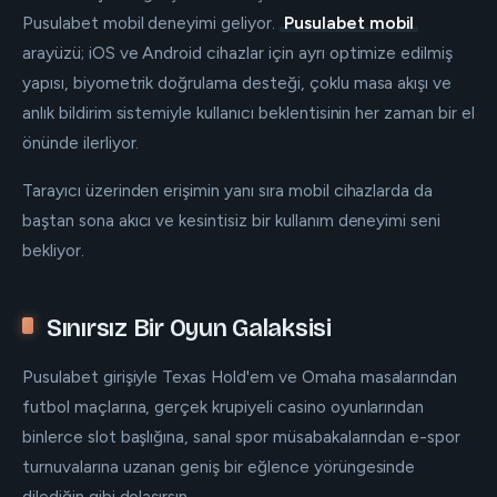
Pusulabet mobil deneyimi geliyor.
Pusulabet mobil
arayüzü; iOS ve Android cihazlar için ayrı optimize edilmiş
yapısı, biyometrik doğrulama desteği, çoklu masa akışı ve
anlık bildirim sistemiyle kullanıcı beklentisinin her zaman bir el
önünde ilerliyor.
Tarayıcı üzerinden erişimin yanı sıra mobil cihazlarda da
baştan sona akıcı ve kesintisiz bir kullanım deneyimi seni
bekliyor.
Sınırsız Bir Oyun Galaksisi
Pusulabet girişiyle Texas Hold'em ve Omaha masalarından
futbol maçlarına, gerçek krupiyeli casino oyunlarından
binlerce slot başlığına, sanal spor müsabakalarından e-spor
turnuvalarına uzanan geniş bir eğlence yörüngesinde
dilediğin gibi dolaşırsın.