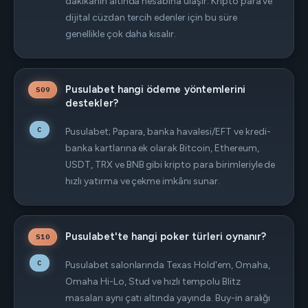
dakikanın altında hesabına ulaşır. Kripto para ve
dijital cüzdan tercih edenler için bu süre
genellikle çok daha kısalır.
Pusulabet hangi ödeme yöntemlerini
destekler?
Pusulabet; Papara, banka havalesi/EFT ve kredi-
banka kartlarına ek olarak Bitcoin, Ethereum,
USDT, TRX ve BNB gibi kripto para birimleriyle de
hızlı yatırma ve çekme imkânı sunar.
Pusulabet'te hangi poker türleri oynanır?
Pusulabet salonlarında Texas Hold'em, Omaha,
Omaha Hi-Lo, Stud ve hızlı tempolu Blitz
masaları aynı çatı altında yayında. Buy-in aralığı