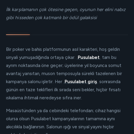
İlk karşılamanın çok ötesine geçen, oyunun her elini nabız
gibi hisseden çok katmanlı bir ödül galaksisi
Bir poker ve bahis platformunun asıl karakteri, hoş geldin
sinyali yumuşadığında ortaya çıkar.
Pusulabet
tam bu
ayrım noktasında öne geçer; üyelerine yıl boyunca somut
avantaj yansıtan, muson temposuyla sürekli tazelenen bir
kampanya salonu işletir. Her
Pusulabet giriş
sonrasında
günün en taze teklifleri ilk sırada seni bekler, hiçbir fırsatı
ıskalama ihtimali neredeyse sıfıra iner.
Masaüstünden ya da cebindeki telefondan; cihaz hangisi
olursa olsun Pusulabet kampanyalarının tamamına aynı
akıcılıkla bağlanırsın. Salonun ışığı ve sinyal yayını hiçbir