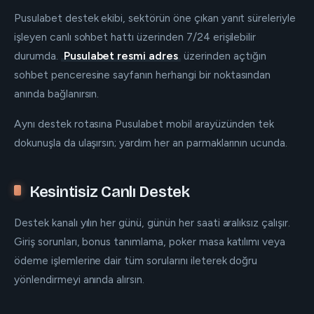
Pusulabet destek ekibi, sektörün öne çıkan yanıt süreleriyle
işleyen canlı sohbet hattı üzerinden 7/24 erişilebilir
durumda.
Pusulabet resmi adres
üzerinden açtığın
sohbet penceresine sayfanın herhangi bir noktasından
anında bağlanırsın.
Aynı destek rotasına Pusulabet mobil arayüzünden tek
dokunuşla da ulaşırsın; yardım her an parmaklarının ucunda.
Kesintisiz Canlı Destek
Destek kanalı yılın her günü, günün her saati aralıksız çalışır.
Giriş sorunları, bonus tanımlama, poker masa katılımı veya
ödeme işlemlerine dair tüm sorularını ileterek doğru
yönlendirmeyi anında alırsın.