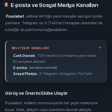
E-posta ve Sosyal Medya Kanalları
Pusulabet
ekibine ilettiğin yazılı mesajlar aynı gün içinde
yanıtlanır. Telegram ve X (Twitter) hesapları üzerinden de
istediğin an platforma bağlanabilirsin.
İLETIŞIM KANALLARI
Canlı Destek:
7/24 kesintisiz (ortalama yanıt süresi
30 saniyenin altında)
E-posta:
[email protected]
Sosyal Medya:
X, Telegram, Instagram, YouTube
Görüş ve Önerini Ekibe Ulaştır
Pusulabet, kullanıcı memnuniyetini her şeyin merkezine
koyar. Dilek, şikâyet veya önerilerini destek ekibiyle