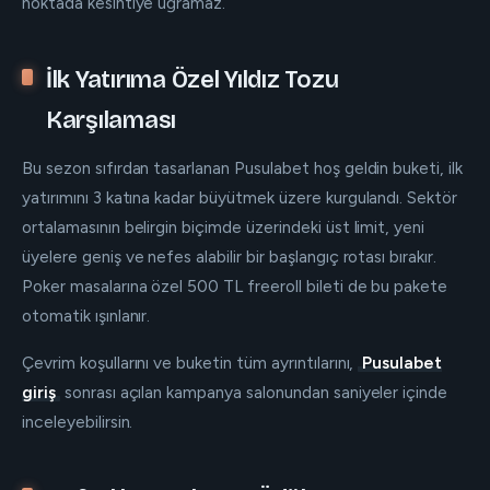
noktada kesintiye uğramaz.
İlk Yatırıma Özel Yıldız Tozu
Karşılaması
Bu sezon sıfırdan tasarlanan Pusulabet hoş geldin buketi, ilk
yatırımını 3 katına kadar büyütmek üzere kurgulandı. Sektör
ortalamasının belirgin biçimde üzerindeki üst limit, yeni
üyelere geniş ve nefes alabilir bir başlangıç rotası bırakır.
Poker masalarına özel 500 TL freeroll bileti de bu pakete
otomatik ışınlanır.
Çevrim koşullarını ve buketin tüm ayrıntılarını,
Pusulabet
giriş
sonrası açılan kampanya salonundan saniyeler içinde
inceleyebilirsin.