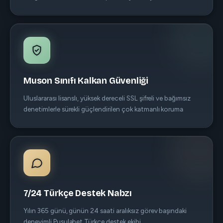
Muson Sınıfı Kalkan Güvenliği
Uluslararası lisanslı, yüksek dereceli SSL şifreli ve bağımsız
denetimlerle sürekli güçlendirilen çok katmanlı koruma
7/24 Türkçe Destek Nabzı
Yılın 365 günü, günün 24 saati aralıksız görev başındaki
deneyimli Pusulabet Türkçe destek ekibi