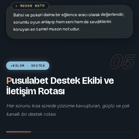
Bahsi ve pokeri daima bir eğlence aracı olarak değerlendir;
sorumlu oyun anlayışı hem seni hem de sevdiklerini
koruyan en temel muson notudur.
BÖLÜM · DESTEK
Pusulabet Destek Ekibi ve
İletişim Rotası
Her sorunu kısa sürede çözüme kavuşturan, güçlü ve çok
kanallı bir destek rotası