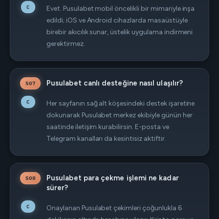
Evet. Pusulabet mobil öncelikli bir mimariyle inşa
edildi; iOS ve Android cihazlarda masaüstüyle
birebir akıcılık sunar, üstelik uygulama indirmeni
gerektirmez.
Pusulabet canlı desteğine nasıl ulaşılır?
Her sayfanın sağ alt köşesindeki destek işaretine
dokunarak Pusulabet merkez ekibiyle günün her
saatinde iletişim kurabilirsin. E-posta ve
Telegram kanalları da kesintisiz aktiftir.
Pusulabet para çekme işlemi ne kadar
sürer?
Onaylanan Pusulabet çekimleri çoğunlukla 6