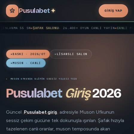
Pusulabet
✦
GIRIŞ YAP
N
ŞAFAK SALONU
· 26.400+ OYUN CANLI YAYIN
CANLI POKER
· TEXAS HO
BASKI · 2026/07
LISANSLI SALON
MUSON · CANLI
MUSON UFKUNDA BLÖFÜN SESSIZ YILDIZ TOZU
Pusulabet
Giriş
2026
Güncel
Pusulabet giriş
adresiyle Muson Ufkunun
sessiz çekim gücüne tek dokunuşla ışınlan. Şafak hızıyla
tazelenen canlı oranlar, muson temposunda akan