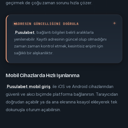
geçirmek de çoğu zaman sorunu hızla çözer.
ADRESIN GÜNCELLIĞINI DOĞRULA
Pusulabet
bağlantı bilgileri belirli aralıklarla
yenilenebilir. Kayıtlı adresinin güncel olup olmadığını
zaman zaman kontrol etmek, kesintisiz erişim için
sağlıklı bir alışkanlıktır.
Mobil Cihazlarda Hızlı Işınlanma
Pusulabet mobil giriş
ile iOS ve Android cihazlarından
güvenli ve akıcı biçimde platforma bağlanırsın. Tarayıcıdan
doğrudan açabilir ya da ana ekranına kısayol ekleyerek tek
dokunuşla oturum açabilirsin.