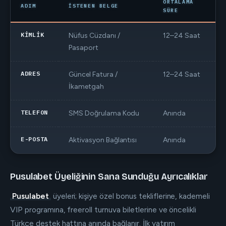
ORTALAMA
ADIM
İSTENEN BELGE
SÜRE
KIMLIK
Nüfus Cüzdanı /
12–24 Saat
Pasaport
ADRES
Güncel Fatura /
12–24 Saat
İkametgah
TELEFON
SMS Doğrulama Kodu
Anında
E-POSTA
Aktivasyon Bağlantısı
Anında
Pusulabet Üyeliğinin Sana Sunduğu Ayrıcalıklar
Pusulabet
üyeleri; kişiye özel bonus tekliflerine, kademeli
VIP programına, freeroll turnuva biletlerine ve öncelikli
Türkçe destek hattına anında bağlanır. İlk yatırım