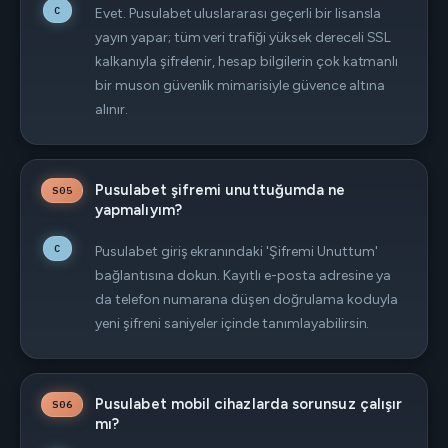
Evet. Pusulabet uluslararası geçerli bir lisansla
yayın yapar; tüm veri trafiği yüksek dereceli SSL
kalkanıyla şifrelenir, hesap bilgilerin çok katmanlı
bir muson güvenlik mimarisiyle güvence altına
alınır.
Pusulabet şifremi unuttuğumda ne
yapmalıyım?
Pusulabet giriş ekranındaki 'Şifremi Unuttum'
bağlantısına dokun. Kayıtlı e-posta adresine ya
da telefon numarana düşen doğrulama koduyla
yeni şifreni saniyeler içinde tanımlayabilirsin.
Pusulabet mobil cihazlarda sorunsuz çalışır
mı?