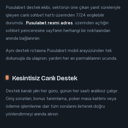
Pusulabet destek ekibi, sektörün öne çıkan yanıt süreleriyle
işleyen canlı sohbet hattı üzerinden 7/24 erişilebilir
durumda.
Pusulabet resmi adres
üzerinden açtığın
sohbet penceresine sayfanın herhangi bir noktasından
anında bağlanırsın.
Aynı destek rotasına Pusulabet mobil arayüzünden tek
dokunuşla da ulaşırsın; yardım her an parmaklarının ucunda.
Kesintisiz Canlı Destek
Destek kanalı yılın her günü, günün her saati aralıksız çalışır.
Giriş sorunları, bonus tanımlama, poker masa katılımı veya
ödeme işlemlerine dair tüm sorularını ileterek doğru
yönlendirmeyi anında alırsın.