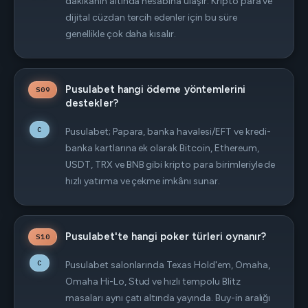
dakikanın altında hesabına ulaşır. Kripto para ve
dijital cüzdan tercih edenler için bu süre
genellikle çok daha kısalır.
Pusulabet hangi ödeme yöntemlerini
destekler?
Pusulabet; Papara, banka havalesi/EFT ve kredi-
banka kartlarına ek olarak Bitcoin, Ethereum,
USDT, TRX ve BNB gibi kripto para birimleriyle de
hızlı yatırma ve çekme imkânı sunar.
Pusulabet'te hangi poker türleri oynanır?
Pusulabet salonlarında Texas Hold'em, Omaha,
Omaha Hi-Lo, Stud ve hızlı tempolu Blitz
masaları aynı çatı altında yayında. Buy-in aralığı