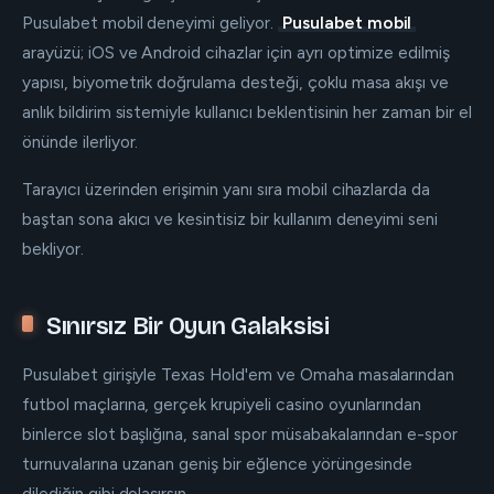
Pusulabet mobil deneyimi geliyor.
Pusulabet mobil
arayüzü; iOS ve Android cihazlar için ayrı optimize edilmiş
yapısı, biyometrik doğrulama desteği, çoklu masa akışı ve
anlık bildirim sistemiyle kullanıcı beklentisinin her zaman bir el
önünde ilerliyor.
Tarayıcı üzerinden erişimin yanı sıra mobil cihazlarda da
baştan sona akıcı ve kesintisiz bir kullanım deneyimi seni
bekliyor.
Sınırsız Bir Oyun Galaksisi
Pusulabet girişiyle Texas Hold'em ve Omaha masalarından
futbol maçlarına, gerçek krupiyeli casino oyunlarından
binlerce slot başlığına, sanal spor müsabakalarından e-spor
turnuvalarına uzanan geniş bir eğlence yörüngesinde
dilediğin gibi dolaşırsın.