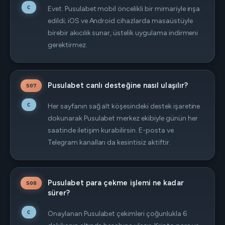
Evet. Pusulabet mobil öncelikli bir mimariyle inşa
edildi; iOS ve Android cihazlarda masaüstüyle
birebir akıcılık sunar, üstelik uygulama indirmeni
gerektirmez.
Pusulabet canlı desteğine nasıl ulaşılır?
Her sayfanın sağ alt köşesindeki destek işaretine
dokunarak Pusulabet merkez ekibiyle günün her
saatinde iletişim kurabilirsin. E-posta ve
Telegram kanalları da kesintisiz aktiftir.
Pusulabet para çekme işlemi ne kadar
sürer?
Onaylanan Pusulabet çekimleri çoğunlukla 6