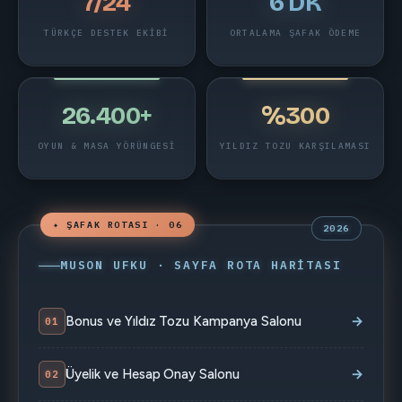
7/24
6 DK
TÜRKÇE DESTEK EKIBI
ORTALAMA ŞAFAK ÖDEME
26.400+
%300
OYUN & MASA YÖRÜNGESI
YILDIZ TOZU KARŞILAMASI
MUSON UFKU · SAYFA ROTA HARITASI
Bonus ve Yıldız Tozu Kampanya Salonu
Üyelik ve Hesap Onay Salonu