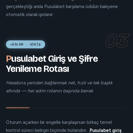
gerçekleştiği anda Pusulabet karşılama ödülün bakiyene
otomatik olarak ışınlanır.
BÖLÜM · GIRIŞ
Pusulabet Giriş ve Şifre
Yenileme Rotası
Hesabına yeniden bağlanmak net, hızlı ve tek başlık
altında — her adım rotanın başında berrak
Oturum açarken bir engelle karşılaşırsan birkaç temel
kontrol süreci belirgin biçimde hızlandırır.
Pusulabet giriş