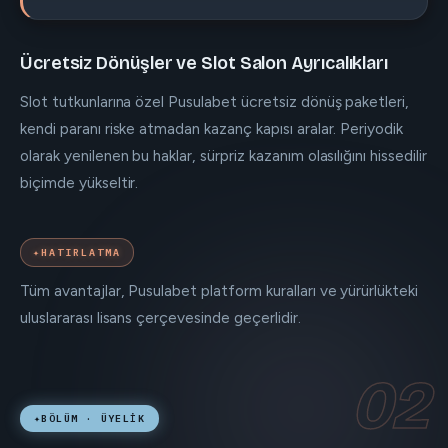
Ücretsiz Dönüşler ve Slot Salon Ayrıcalıkları
Slot tutkunlarına özel Pusulabet ücretsiz dönüş paketleri,
kendi paranı riske atmadan kazanç kapısı aralar. Periyodik
olarak yenilenen bu haklar, sürpriz kazanım olasılığını hissedilir
biçimde yükseltir.
HATIRLATMA
Tüm avantajlar, Pusulabet platform kuralları ve yürürlükteki
uluslararası lisans çerçevesinde geçerlidir.
BÖLÜM · ÜYELIK