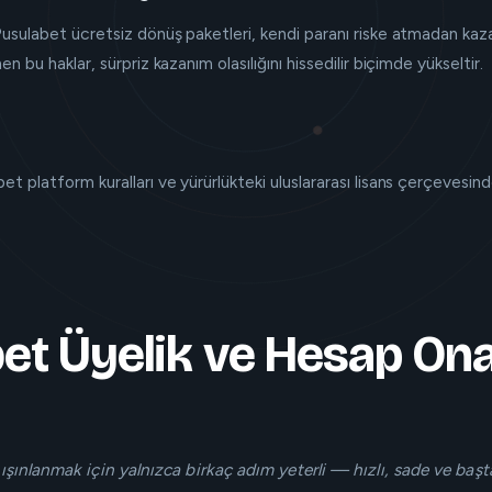
Pusulabet ücretsiz dönüş paketleri, kendi paranı riske atmadan kazan
en bu haklar, sürpriz kazanım olasılığını hissedilir biçimde yükseltir.
et platform kuralları ve yürürlükteki uluslararası lisans çerçevesind
ınlanmak için yalnızca birkaç adım yeterli — hızlı, sade ve baş