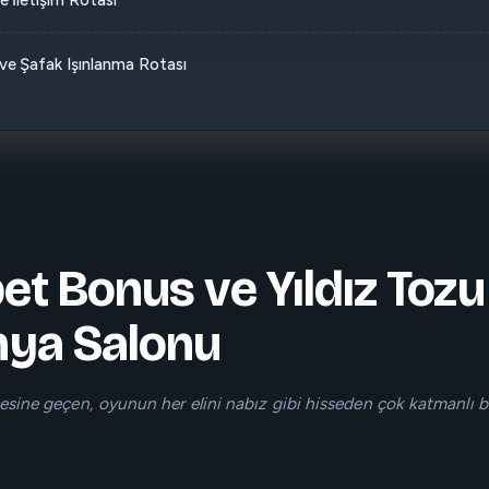
ve Şafak Işınlanma Rotası
ya Salonu
tesine geçen, oyunun her elini nabız gibi hisseden çok katmanlı b