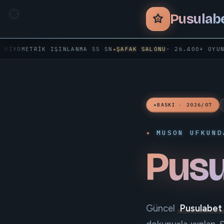
Pusulab
IŞINLANMA 55 SN
ŞAFAK SALONU
· 26.400+ OYUN CANLI YAYIN
BASKI · 2026/07
MUSON UFKUND
Pusu
Güncel
Pusulabet 