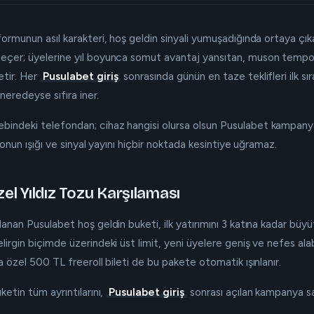
formunun asıl karakteri, hoş geldin sinyali yumuşadığında ortaya çık
eçer; üyelerine yıl boyunca somut avantaj yansıtan, muson tempos
etir. Her
Pusulabet giriş
sonrasında günün en taze teklifleri ilk sır
 neredeyse sıfıra iner.
indeki telefondan; cihaz hangisi olursa olsun Pusulabet kampany
Salonun ışığı ve sinyal yayını hiçbir noktada kesintiye uğramaz.
zel Yıldız Tozu Karşılaması
lanan Pusulabet hoş geldin buketi, ilk yatırımını 3 katına kadar büy
irgin biçimde üzerindeki üst limit, yeni üyelere geniş ve nefes alabi
a özel 500 TL freeroll bileti de bu pakete otomatik ışınlanır.
ketin tüm ayrıntılarını,
Pusulabet giriş
sonrası açılan kampanya s