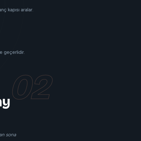
ç kapısı aralar.
e geçerlidir.
tan sona