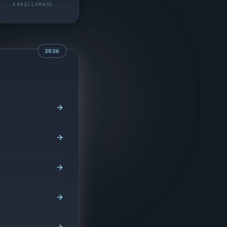
KARŞILAMASI