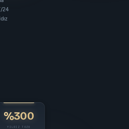
da
7/24
ldız
%300
YILDIZ TOZU