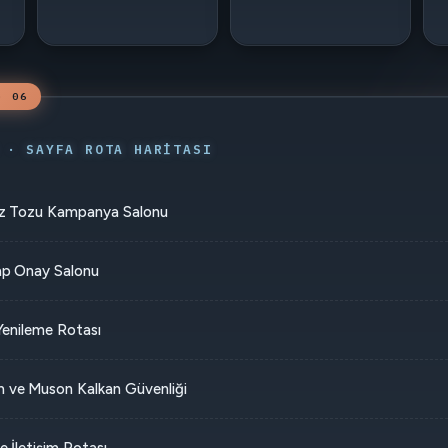
 · SAYFA ROTA HARITASI
ız Tozu Kampanya Salonu
ap Onay Salonu
 Yenileme Rotası
 ve Muson Kalkan Güvenliği
e İletişim Rotası