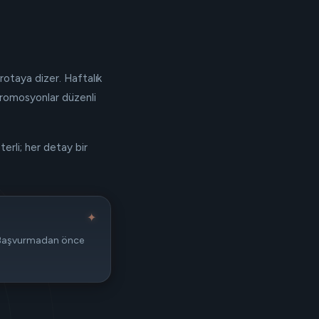
rotaya dizer. Haftalık
promosyonlar düzenli
erli; her detay bir
r. Başvurmadan önce