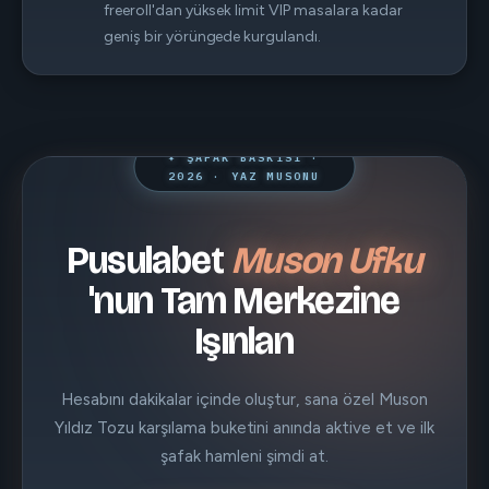
freeroll'dan yüksek limit VIP masalara kadar
geniş bir yörüngede kurgulandı.
Pusulabet
Muson Ufku
'nun Tam Merkezine
Işınlan
Hesabını dakikalar içinde oluştur, sana özel Muson
Yıldız Tozu karşılama buketini anında aktive et ve ilk
şafak hamleni şimdi at.