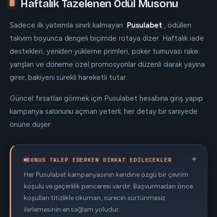
Haftalık Tazelenen Ödül Musonu
Sadece ilk yatırımla sınırlı kalmayan
Pusulabet
, ödülleri
takvim boyunca dengeli biçimde rotaya dizer. Haftalık iade
destekleri, yeniden yükleme primleri, poker turnuvası rake
yarışları ve döneme özel promosyonlar düzenli olarak yayına
girer; bakiyeni sürekli hareketli tutar.
Güncel fırsatları görmek için Pusulabet hesabına giriş yapıp
kampanya salonunu açman yeterli; her detay bir saniyede
önüne düşer.
BONUS TALEP EDERKEN DIKKAT EDILECEKLER
Her Pusulabet kampanyasının kendine özgü bir çevrim
koşulu ve geçerlilik penceresi vardır. Başvurmadan önce
koşulları titizlikle okuman, sürecin sürtünmesiz
ilerlemesinin en sağlam yoludur.