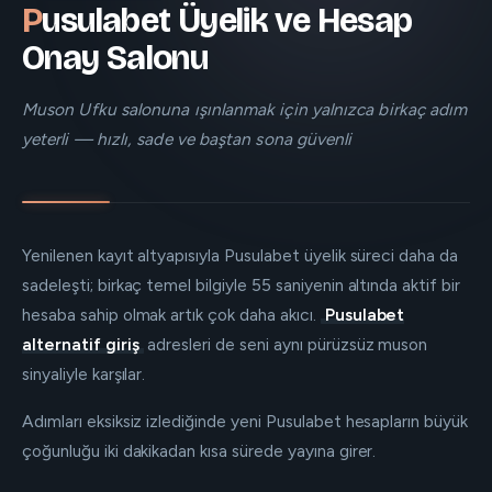
Pusulabet Üyelik ve Hesap
Onay Salonu
Muson Ufku salonuna ışınlanmak için yalnızca birkaç adım
yeterli — hızlı, sade ve baştan sona güvenli
Yenilenen kayıt altyapısıyla Pusulabet üyelik süreci daha da
sadeleşti; birkaç temel bilgiyle 55 saniyenin altında aktif bir
hesaba sahip olmak artık çok daha akıcı.
Pusulabet
alternatif giriş
adresleri de seni aynı pürüzsüz muson
sinyaliyle karşılar.
Adımları eksiksiz izlediğinde yeni Pusulabet hesapların büyük
çoğunluğu iki dakikadan kısa sürede yayına girer.