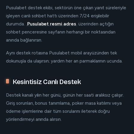
Pusulabet destek ekibi, sektörün öne çıkan yanıt süreleriyle
işleyen canlı sohbet hattı üzerinden 7/24 erişilebilir
durumda.
Pusulabet resmi adres
üzerinden açtığın
sohbet penceresine sayfanın herhangi bir noktasından
anında bağlanırsın.
Aynı destek rotasına Pusulabet mobil arayüzünden tek
dokunuşla da ulaşırsın; yardım her an parmaklarının ucunda.
Kesintisiz Canlı Destek
Destek kanalı yılın her günü, günün her saati aralıksız çalışır.
Giriş sorunları, bonus tanımlama, poker masa katılımı veya
ödeme işlemlerine dair tüm sorularını ileterek doğru
yönlendirmeyi anında alırsın.