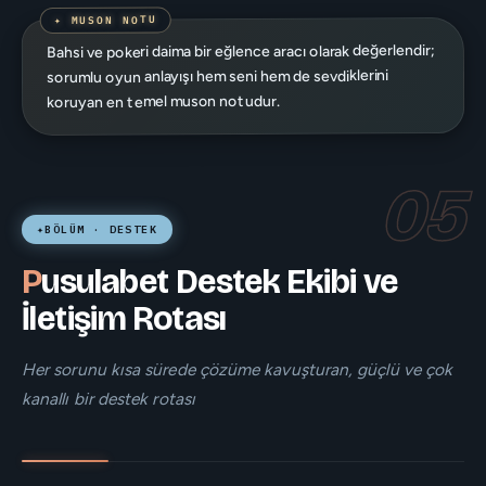
Bahsi ve pokeri daima bir eğlence aracı olarak değerlendir;
sorumlu oyun anlayışı hem seni hem de sevdiklerini
koruyan en temel muson notudur.
BÖLÜM · DESTEK
Pusulabet Destek Ekibi ve
İletişim Rotası
Her sorunu kısa sürede çözüme kavuşturan, güçlü ve çok
kanallı bir destek rotası