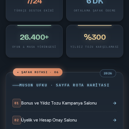
7/24
6 DK
TÜRKÇE DESTEK EKIBI
ORTALAMA ŞAFAK ÖDEME
26.400+
%300
OYUN & MASA YÖRÜNGESI
YILDIZ TOZU KARŞILAMASI
MUSON UFKU · SAYFA ROTA HARITASI
Bonus ve Yıldız Tozu Kampanya Salonu
Üyelik ve Hesap Onay Salonu