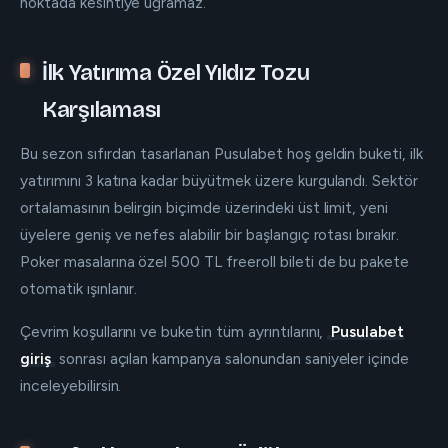
noktada kesintiye uğramaz.
İlk Yatırıma Özel Yıldız Tozu
Karşılaması
Bu sezon sıfırdan tasarlanan Pusulabet hoş geldin buketi, ilk
yatırımını 3 katına kadar büyütmek üzere kurgulandı. Sektör
ortalamasının belirgin biçimde üzerindeki üst limit, yeni
üyelere geniş ve nefes alabilir bir başlangıç rotası bırakır.
Poker masalarına özel 500 TL freeroll bileti de bu pakete
otomatik ışınlanır.
Çevrim koşullarını ve buketin tüm ayrıntılarını,
Pusulabet
giriş
sonrası açılan kampanya salonundan saniyeler içinde
inceleyebilirsin.