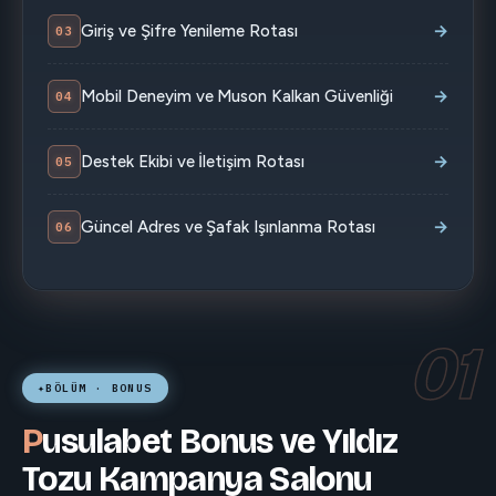
Giriş ve Şifre Yenileme Rotası
Mobil Deneyim ve Muson Kalkan Güvenliği
Destek Ekibi ve İletişim Rotası
Güncel Adres ve Şafak Işınlanma Rotası
BÖLÜM · BONUS
Pusulabet Bonus ve Yıldız
Tozu Kampanya Salonu