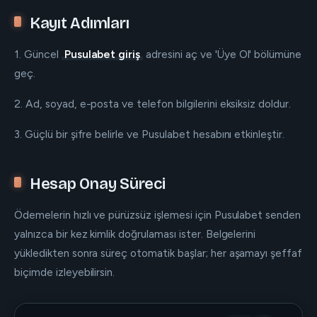
Kayıt Adımları
1. Güncel
Pusulabet giriş
adresini aç ve 'Üye Ol' bölümüne
geç.
2. Ad, soyad, e-posta ve telefon bilgilerini eksiksiz doldur.
3. Güçlü bir şifre belirle ve Pusulabet hesabını etkinleştir.
Hesap Onay Süreci
Ödemelerin hızlı ve pürüzsüz işlemesi için Pusulabet senden
yalnızca bir kez kimlik doğrulaması ister. Belgelerini
yükledikten sonra süreç otomatik başlar; her aşamayı şeffaf
biçimde izleyebilirsin.