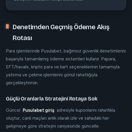
Denetimden Geçmiş Ödeme Akış
Rotası
Para işlemlerinde Pusulabet, bağımsız güvenlik denetimlerini
başarıyla tamamlamış ödeme sistemleri kullanır. Papara,
EFT/havale, kripto para ve kart seçeneklerinin tamamıyla
yatırma ve çekme işlemlerini gönül rahatlığıyla
gerçekleştirirsin.
Güçlü Oranlarla Stratejini Rotaya Sok
Güncel
Pusulabet giriş
adresiyle kuponlarını rahatlıkla
oluştur, canlı maçları anlık olarak izle ve sahadaki her
gelişmeye göre stratejini saniyesinde güncelle.