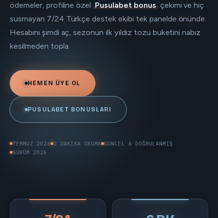
ödemeler, profiline özel
Pusulabet bonus
çekimi ve hiç
susmayan 7/24 Türkçe destek ekibi tek panelde önünde.
Hesabını şimdi aç, sezonun ilk yıldız tozu buketini nabız
kesilmeden topla.
HEMEN ÜYE OL
PUSULABET BONUSLARI
TEMMUZ 2026
2 DAKIKA OKUMA
GÜNCEL & DOĞRULANMIŞ
SÜRÜM 2026