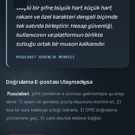
Güçlü bir şifre; büyük harf, küçük harf,
rakam ve özel karakteri dengeli biçimde
tek satırda birleştirir. Hesap güvenliği,
kullanıcının ve platformun birlikte
tuttuğu ortak bir muson kalkanıdır.
PUSULABET GÜVENLIK MERKEZI
Doğrulama E-postası Ulaşmadıysa
Pusulabet
şifre yenileme e-postası gelmemişse şu sırayı
dene: 1) spam ve gereksiz posta klasörünü kontrol et, 2)
kısa bir süre bekleyip isteği tekrarla, 3) SMS doğrulama
yöntemine geç, 4) canlı destek ekibine bağlan.