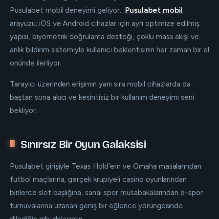
Pusulabet mobil deneyimi geliyor.
Pusulabet mobil
arayüzü; iOS ve Android cihazlar için ayrı optimize edilmiş
yapısı, biyometrik doğrulama desteği, çoklu masa akışı ve
anlık bildirim sistemiyle kullanıcı beklentisinin her zaman bir el
önünde ilerliyor.
Tarayıcı üzerinden erişimin yanı sıra mobil cihazlarda da
baştan sona akıcı ve kesintisiz bir kullanım deneyimi seni
bekliyor.
Sınırsız Bir Oyun Galaksisi
Pusulabet girişiyle Texas Hold'em ve Omaha masalarından
futbol maçlarına, gerçek krupiyeli casino oyunlarından
binlerce slot başlığına, sanal spor müsabakalarından e-spor
turnuvalarına uzanan geniş bir eğlence yörüngesinde
dilediğin gibi dolaşırsın.