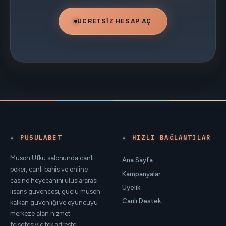
ÜCRETSIZ HESAP AÇ
PUSULABET
HIZLI BAĞLANTILAR
Muson Ufku salonunda canlı
Ana Sayfa
poker, canlı bahis ve online
Kampanyalar
casino heyecanını uluslararası
Üyelik
lisans güvencesi, güçlü muson
Canlı Destek
kalkan güvenliği ve oyuncuyu
merkeze alan hizmet
felsefesiyle tek adreste