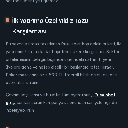
noktada kesintiye uğramaz.
İlk Yatırıma Özel Yıldız Tozu
Karşılaması
Bu sezon sıfırdan tasarlanan Pusulabet hoş geldin buketi, ilk
yatırımını 3 katına kadar büyütmek üzere kurgulandı. Sektör
ortalamasının belirgin biçimde üzerindeki üst limit, yeni
üyelere geniş ve nefes alabilir bir başlangıç rotası bırakır.
Poker masalarına özel 500 TL freeroll bileti de bu pakete
otomatik ışınlanır.
Çevrim koşullarını ve buketin tüm ayrıntılarını,
Pusulabet
giriş
sonrası açılan kampanya salonundan saniyeler içinde
inceleyebilirsin.