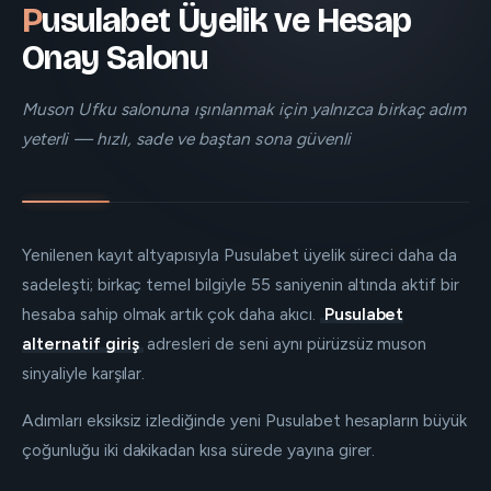
Pusulabet Üyelik ve Hesap
Onay Salonu
Muson Ufku salonuna ışınlanmak için yalnızca birkaç adım
yeterli — hızlı, sade ve baştan sona güvenli
Yenilenen kayıt altyapısıyla Pusulabet üyelik süreci daha da
sadeleşti; birkaç temel bilgiyle 55 saniyenin altında aktif bir
hesaba sahip olmak artık çok daha akıcı.
Pusulabet
alternatif giriş
adresleri de seni aynı pürüzsüz muson
sinyaliyle karşılar.
Adımları eksiksiz izlediğinde yeni Pusulabet hesapların büyük
çoğunluğu iki dakikadan kısa sürede yayına girer.