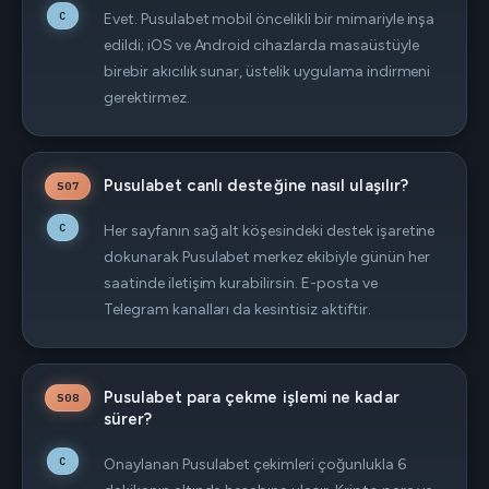
Evet. Pusulabet mobil öncelikli bir mimariyle inşa
edildi; iOS ve Android cihazlarda masaüstüyle
birebir akıcılık sunar, üstelik uygulama indirmeni
gerektirmez.
Pusulabet canlı desteğine nasıl ulaşılır?
Her sayfanın sağ alt köşesindeki destek işaretine
dokunarak Pusulabet merkez ekibiyle günün her
saatinde iletişim kurabilirsin. E-posta ve
Telegram kanalları da kesintisiz aktiftir.
Pusulabet para çekme işlemi ne kadar
sürer?
Onaylanan Pusulabet çekimleri çoğunlukla 6