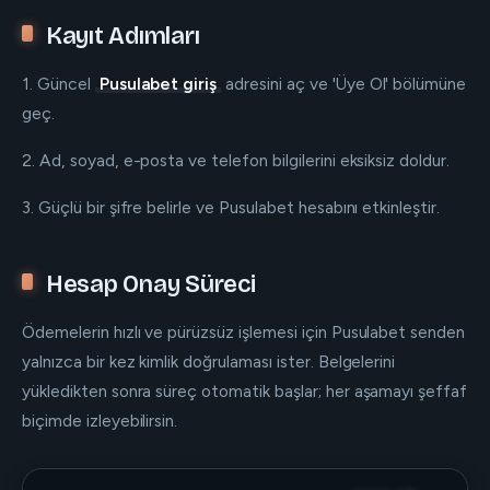
Kayıt Adımları
1. Güncel
Pusulabet giriş
adresini aç ve 'Üye Ol' bölümüne
geç.
2. Ad, soyad, e-posta ve telefon bilgilerini eksiksiz doldur.
3. Güçlü bir şifre belirle ve Pusulabet hesabını etkinleştir.
Hesap Onay Süreci
Ödemelerin hızlı ve pürüzsüz işlemesi için Pusulabet senden
yalnızca bir kez kimlik doğrulaması ister. Belgelerini
yükledikten sonra süreç otomatik başlar; her aşamayı şeffaf
biçimde izleyebilirsin.