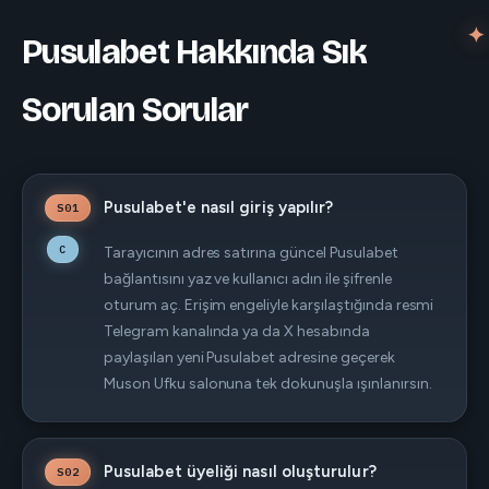
Pusulabet Hakkında Sık
Sorulan Sorular
Pusulabet'e nasıl giriş yapılır?
Tarayıcının adres satırına güncel Pusulabet
bağlantısını yaz ve kullanıcı adın ile şifrenle
oturum aç. Erişim engeliyle karşılaştığında resmi
Telegram kanalında ya da X hesabında
paylaşılan yeni Pusulabet adresine geçerek
Muson Ufku salonuna tek dokunuşla ışınlanırsın.
Pusulabet üyeliği nasıl oluşturulur?