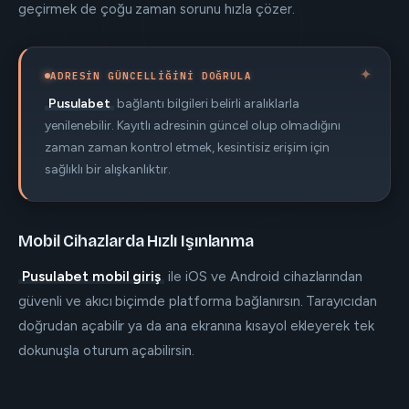
geçirmek de çoğu zaman sorunu hızla çözer.
ADRESIN GÜNCELLIĞINI DOĞRULA
Pusulabet
bağlantı bilgileri belirli aralıklarla
yenilenebilir. Kayıtlı adresinin güncel olup olmadığını
zaman zaman kontrol etmek, kesintisiz erişim için
sağlıklı bir alışkanlıktır.
Mobil Cihazlarda Hızlı Işınlanma
Pusulabet mobil giriş
ile iOS ve Android cihazlarından
güvenli ve akıcı biçimde platforma bağlanırsın. Tarayıcıdan
doğrudan açabilir ya da ana ekranına kısayol ekleyerek tek
dokunuşla oturum açabilirsin.