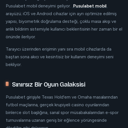
Pusulabet mobil deneyimi geliyor.
Pusulabet mobil
arayüzü; iOS ve Android cihazlar için ayrı optimize edilmiş
yapısı, biyometrik doğrulama desteği, çoklu masa akışı ve
anlık bildirim sistemiyle kullanıcı beklentisinin her zaman bir el
önünde ilerliyor.
Tarayıcı üzerinden erişimin yanı sıra mobil cihazlarda da
baştan sona akıcı ve kesintisiz bir kullanım deneyimi seni
bekliyor.
Sınırsız Bir Oyun Galaksisi
Pusulabet girişiyle Texas Hold'em ve Omaha masalarından
futbol maçlarına, gerçek krupiyeli casino oyunlarından
binlerce slot başlığına, sanal spor müsabakalarından e-spor
turnuvalarına uzanan geniş bir eğlence yörüngesinde
dilediğin gibi dolaşırsın.