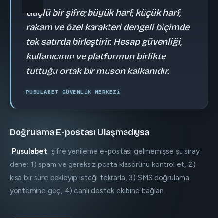
Güçlü bir şifre; büyük harf, küçük harf,
rakam ve özel karakteri dengeli biçimde
tek satırda birleştirir. Hesap güvenliği,
kullanıcının ve platformun birlikte
tuttuğu ortak bir muson kalkanıdır.
PUSULABET GÜVENLIK MERKEZI
Doğrulama E-postası Ulaşmadıysa
Pusulabet
şifre yenileme e-postası gelmemişse şu sırayı
dene: 1) spam ve gereksiz posta klasörünü kontrol et, 2)
kısa bir süre bekleyip isteği tekrarla, 3) SMS doğrulama
yöntemine geç, 4) canlı destek ekibine bağlan.