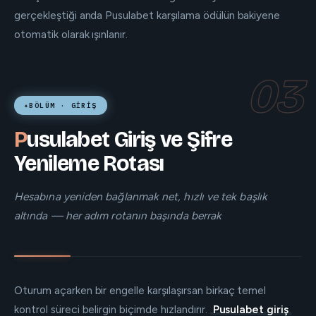
gerçekleştiği anda Pusulabet karşılama ödülün bakiyene
otomatik olarak ışınlanır.
BÖLÜM · GIRIŞ
Pusulabet Giriş ve Şifre
Yenileme Rotası
Hesabına yeniden bağlanmak net, hızlı ve tek başlık
altında — her adım rotanın başında berrak
Oturum açarken bir engelle karşılaşırsan birkaç temel
kontrol süreci belirgin biçimde hızlandırır.
Pusulabet giriş