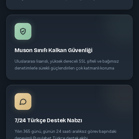
Muson Sınıfı Kalkan Güvenliği
Uluslararası lisanslı, yüksek dereceli SSL şifreli ve bağımsız
denetimlerle sürekli güçlendirilen çok katmanlı koruma
7/24 Türkçe Destek Nabzı
Yılın 365 günü, günün 24 saati aralıksız görev başındaki
deneyimli Pusulabet Türkçe destek ekibi