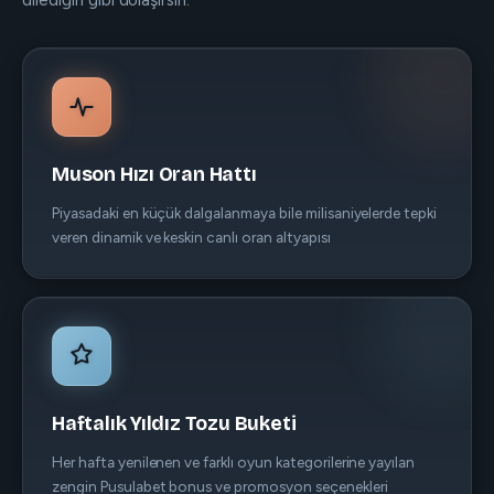
Muson Hızı Oran Hattı
Piyasadaki en küçük dalgalanmaya bile milisaniyelerde tepki
veren dinamik ve keskin canlı oran altyapısı
Haftalık Yıldız Tozu Buketi
Her hafta yenilenen ve farklı oyun kategorilerine yayılan
zengin Pusulabet bonus ve promosyon seçenekleri