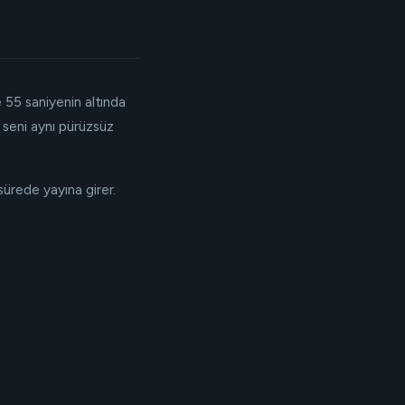
e 55 saniyenin altında
 seni aynı pürüzsüz
sürede yayına girer.