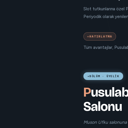
Slot tutkunlarına özel 
Periyodik olarak yenilen
HATIRLATMA
Tüm avantajlar, Pusulab
BÖLÜM · ÜYELIK
Pusulabet Üyelik ve Hesap Onay
Salonu
Muson Ufku salonuna ış