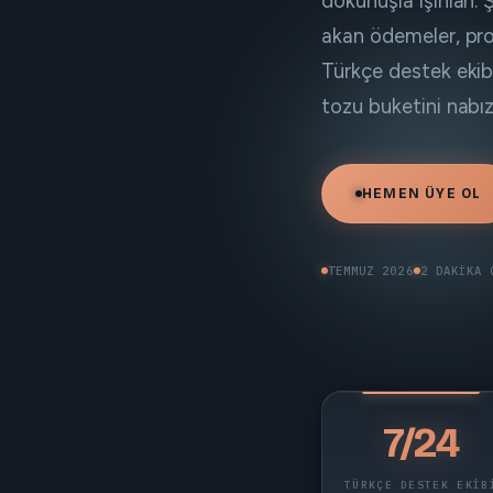
dokunuşla ışınlan.
akan ödemeler, pro
Türkçe destek ekibi
tozu buketini nabı
HEMEN ÜYE OL
TEMMUZ 2026
2 DAKIKA 
7/24
TÜRKÇE DESTEK EKIB