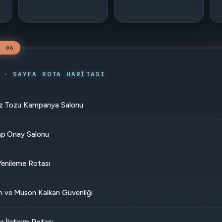
 · SAYFA ROTA HARITASI
ız Tozu Kampanya Salonu
ap Onay Salonu
 Yenileme Rotası
 ve Muson Kalkan Güvenliği
e İletişim Rotası