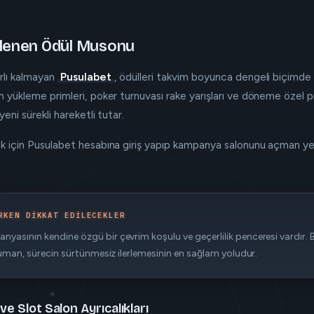
elenen Ödül Musonu
ırlı kalmayan
Pusulabet
, ödülleri takvim boyunca dengeli biçimde 
n yükleme primleri, poker turnuvası rake yarışları ve döneme özel 
yeni sürekli hareketli tutar.
ek için Pusulabet hesabına giriş yapıp kampanya salonunu açman yet
RKEN DIKKAT EDILECEKLER
nyasının kendine özgü bir çevrim koşulu ve geçerlilik penceresi vardı
 okuman, sürecin sürtünmesiz ilerlemesinin en sağlam yoludur.
e Slot Salon Ayrıcalıkları