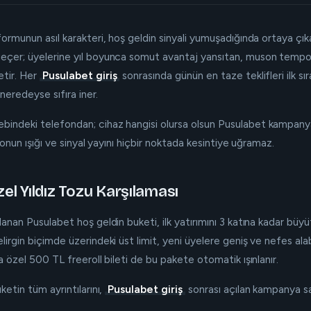
formunun asıl karakteri, hoş geldin sinyali yumuşadığında ortaya çık
eçer; üyelerine yıl boyunca somut avantaj yansıtan, muson tempos
etir. Her
Pusulabet giriş
sonrasında günün en taze teklifleri ilk sır
 neredeyse sıfıra iner.
indeki telefondan; cihaz hangisi olursa olsun Pusulabet kampany
Salonun ışığı ve sinyal yayını hiçbir noktada kesintiye uğramaz.
zel Yıldız Tozu Karşılaması
lanan Pusulabet hoş geldin buketi, ilk yatırımını 3 katına kadar büy
irgin biçimde üzerindeki üst limit, yeni üyelere geniş ve nefes alabi
a özel 500 TL freeroll bileti de bu pakete otomatik ışınlanır.
ketin tüm ayrıntılarını,
Pusulabet giriş
sonrası açılan kampanya s