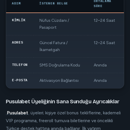
ORTALAMA
ADIM
İSTENEN BELGE
SÜRE
KIMLIK
Nüfus Cüzdanı /
12–24 Saat
Pasaport
ADRES
Güncel Fatura /
12–24 Saat
İkametgah
TELEFON
SMS Doğrulama Kodu
Anında
E-POSTA
Aktivasyon Bağlantısı
Anında
Pusulabet Üyeliğinin Sana Sunduğu Ayrıcalıklar
Pusulabet
üyeleri; kişiye özel bonus tekliflerine, kademeli
VIP programına, freeroll turnuva biletlerine ve öncelikli
Türkçe destek hattına anında bağlanır. İlk yatırım