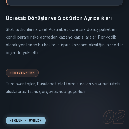
Ücretsiz Dönüşler ve Slot Salon Ayrıcalıkları
Slot tutkunlarına özel Pusulabet ücretsiz dönüş paketleri,
kendi paranı riske atmadan kazanç kapısı aralar. Periyodik
olarak yenilenen bu haklar, sürpriz kazanım olasılığını hissedilir
biçimde yükseltir.
HATIRLATMA
Tüm avantajlar, Pusulabet platform kuralları ve yürürlükteki
uluslararası lisans çerçevesinde geçerlidir.
BÖLÜM · ÜYELIK