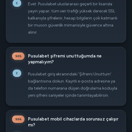
Evet. Pusulabet uluslararası geçerli bir lisansla
yayın yapar; tüm veri trafiği yüksek dereceli SSL
kalkanıyla şifrelenir, hesap bilgilerin çok katmanlı
bir muson güvenlik mimarisiyle güvence altına
alınır.
Pusulabet şifremi unuttuğumda ne
yapmalıyım?
Pusulabet giriş ekranındaki 'Şifremi Unuttum'
bağlantısına dokun. Kayıtlı e-posta adresine ya
da telefon numarana düşen doğrulama koduyla
yeni şifreni saniyeler içinde tanımlayabilirsin.
Pusulabet mobil cihazlarda sorunsuz çalışır
mı?