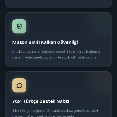
Muson Sınıfı Kalkan Güvenliği
Uluslararası lisanslı, yüksek dereceli SSL şifreli ve bağımsız
denetimlerle sürekli güçlendirilen çok katmanlı koruma
7/24 Türkçe Destek Nabzı
Yılın 365 günü, günün 24 saati aralıksız görev başındaki
deneyimli Pusulabet Türkçe destek ekibi