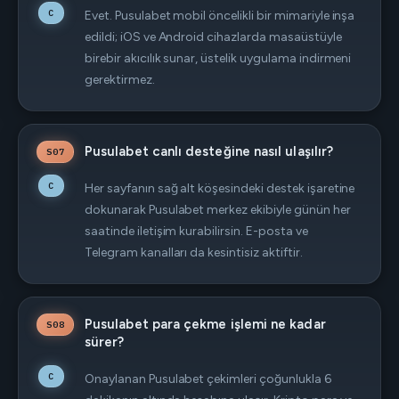
Evet. Pusulabet mobil öncelikli bir mimariyle inşa
edildi; iOS ve Android cihazlarda masaüstüyle
birebir akıcılık sunar, üstelik uygulama indirmeni
gerektirmez.
Pusulabet canlı desteğine nasıl ulaşılır?
Her sayfanın sağ alt köşesindeki destek işaretine
dokunarak Pusulabet merkez ekibiyle günün her
saatinde iletişim kurabilirsin. E-posta ve
Telegram kanalları da kesintisiz aktiftir.
Pusulabet para çekme işlemi ne kadar
sürer?
Onaylanan Pusulabet çekimleri çoğunlukla 6