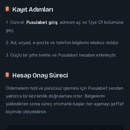
Kayıt Adımları
1. Güncel
Pusulabet giriş
adresini aç ve 'Üye Ol' bölümüne
geç.
2. Ad, soyad, e-posta ve telefon bilgilerini eksiksiz doldur.
3. Güçlü bir şifre belirle ve Pusulabet hesabını etkinleştir.
Hesap Onay Süreci
Ödemelerin hızlı ve pürüzsüz işlemesi için Pusulabet senden
yalnızca bir kez kimlik doğrulaması ister. Belgelerini
yükledikten sonra süreç otomatik başlar; her aşamayı şeffaf
biçimde izleyebilirsin.