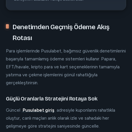
Denetimden Geçmiş Ödeme Akış
Rotası
Para işlemlerinde Pusulabet, bağımsız güvenlik denetimlerini
başarıyla tamamlamış ödeme sistemleri kullanır. Papara,
EFT/havale, kripto para ve kart seçeneklerinin tamamıyla
yatırma ve çekme işlemlerini gönül rahatlığıyla
gerçekleştirirsin.
Güçlü Oranlarla Stratejini Rotaya Sok
Güncel
Pusulabet giriş
adresiyle kuponlarını rahatlıkla
oluştur, canlı maçları anlık olarak izle ve sahadaki her
gelişmeye göre stratejini saniyesinde güncelle.