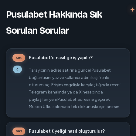
Pusulabet Hakkında Sık
Sorulan Sorular
Pusulabet'e nasıl giriş yapılır?
Tarayıcının adres satırına güncel Pusulabet
bağlantısını yaz ve kullanıcı adın ile şifrenle
oturum aç. Erişim engeliyle karşılaştığında resmi
Telegram kanalında ya da X hesabında
paylaşılan yeni Pusulabet adresine geçerek
Muson Ufku salonuna tek dokunuşla ışınlanırsın.
Pusulabet üyeliği nasıl oluşturulur?