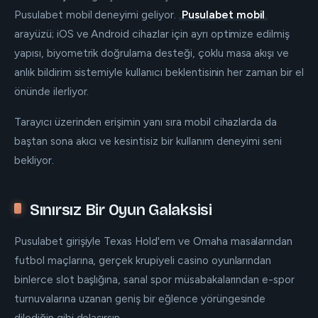
Pusulabet mobil deneyimi geliyor.
Pusulabet mobil
arayüzü; iOS ve Android cihazlar için ayrı optimize edilmiş
yapısı, biyometrik doğrulama desteği, çoklu masa akışı ve
anlık bildirim sistemiyle kullanıcı beklentisinin her zaman bir el
önünde ilerliyor.
Tarayıcı üzerinden erişimin yanı sıra mobil cihazlarda da
baştan sona akıcı ve kesintisiz bir kullanım deneyimi seni
bekliyor.
Sınırsız Bir Oyun Galaksisi
Pusulabet girişiyle Texas Hold'em ve Omaha masalarından
futbol maçlarına, gerçek krupiyeli casino oyunlarından
binlerce slot başlığına, sanal spor müsabakalarından e-spor
turnuvalarına uzanan geniş bir eğlence yörüngesinde
dilediğin gibi dolaşırsın.