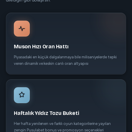
Muson Hızı Oran Hattı
Piyasadaki en küçük dalgalanmaya bile milisaniyelerde tepki
veren dinamik ve keskin canlı oran altyapısı
Haftalık Yıldız Tozu Buketi
Her hafta yenilenen ve farklı oyun kategorilerine yayılan
zengin Pusulabet bonus ve promosyon seçenekleri