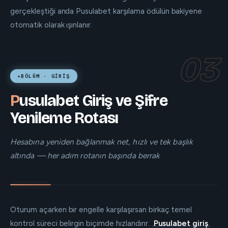
gerçekleştiği anda Pusulabet karşılama ödülün bakiyene
otomatik olarak ışınlanır.
BÖLÜM · GIRIŞ
Pusulabet Giriş ve Şifre
Yenileme Rotası
Hesabına yeniden bağlanmak net, hızlı ve tek başlık
altında — her adım rotanın başında berrak
Oturum açarken bir engelle karşılaşırsan birkaç temel
kontrol süreci belirgin biçimde hızlandırır.
Pusulabet giriş