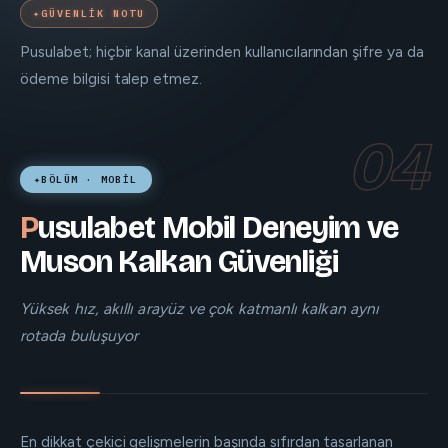
GÜVENLIK NOTU
Pusulabet; hiçbir kanal üzerinden kullanıcılarından şifre ya da
ödeme bilgisi talep etmez.
BÖLÜM · MOBIL
Pusulabet Mobil Deneyim ve
Muson Kalkan Güvenliği
Yüksek hız, akıllı arayüz ve çok katmanlı kalkan aynı
rotada buluşuyor
En dikkat çekici gelişmelerin başında sıfırdan tasarlanan