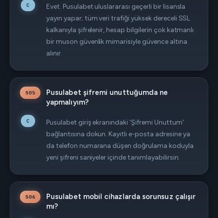
Evet. Pusulabet uluslararası geçerli bir lisansla
yayın yapar; tüm veri trafiği yüksek dereceli SSL
kalkanıyla şifrelenir, hesap bilgilerin çok katmanlı
bir muson güvenlik mimarisiyle güvence altına
alınır.
Pusulabet şifremi unuttuğumda ne
yapmalıyım?
Pusulabet giriş ekranındaki 'Şifremi Unuttum'
bağlantısına dokun. Kayıtlı e-posta adresine ya
da telefon numarana düşen doğrulama koduyla
yeni şifreni saniyeler içinde tanımlayabilirsin.
Pusulabet mobil cihazlarda sorunsuz çalışır
mı?