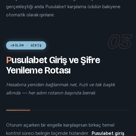
gerçekleştiği anda Pusulabet karşılama ödülün bakiyene
otomatik olarak ışınlanır.
BÖLÜM · GIRIŞ
Pusulabet Giriş ve Şifre
Yenileme Rotası
Hesabına yeniden bağlanmak net, hızlı ve tek başlık
altında — her adım rotanın başında berrak
Oturum açarken bir engelle karşılaşırsan birkaç temel
kontrol süreci belirgin biçimde hızlandırır.
Pusulabet giriş