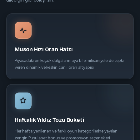
Muson Hızı Oran Hattı
Piyasadaki en küçük dalgalanmaya bile milisaniyelerde tepki
veren dinamik ve keskin canlı oran altyapısı
Haftalık Yıldız Tozu Buketi
Her hafta yenilenen ve farklı oyun kategorilerine yayılan
zengin Pusulabet bonus ve promosyon seçenekleri