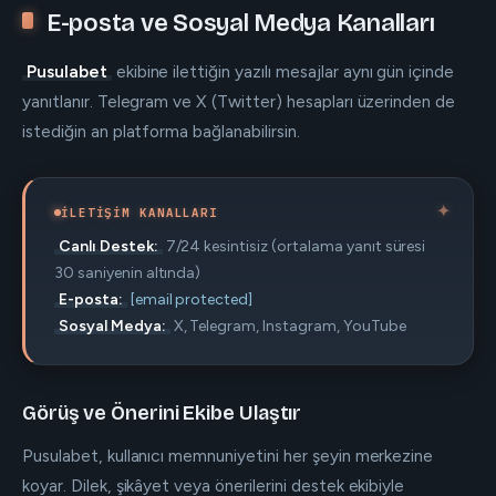
E-posta ve Sosyal Medya Kanalları
Pusulabet
ekibine ilettiğin yazılı mesajlar aynı gün içinde
yanıtlanır. Telegram ve X (Twitter) hesapları üzerinden de
istediğin an platforma bağlanabilirsin.
İLETIŞIM KANALLARI
Canlı Destek:
7/24 kesintisiz (ortalama yanıt süresi
30 saniyenin altında)
E-posta:
[email protected]
Sosyal Medya:
X, Telegram, Instagram, YouTube
Görüş ve Önerini Ekibe Ulaştır
Pusulabet, kullanıcı memnuniyetini her şeyin merkezine
koyar. Dilek, şikâyet veya önerilerini destek ekibiyle