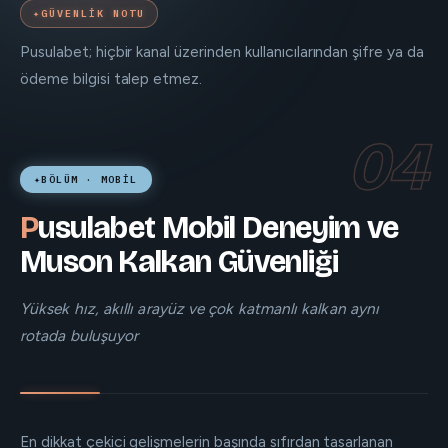
GÜVENLIK NOTU
Pusulabet; hiçbir kanal üzerinden kullanıcılarından şifre ya da
ödeme bilgisi talep etmez.
BÖLÜM · MOBIL
Pusulabet Mobil Deneyim ve
Muson Kalkan Güvenliği
Yüksek hız, akıllı arayüz ve çok katmanlı kalkan aynı
rotada buluşuyor
En dikkat çekici gelişmelerin başında sıfırdan tasarlanan