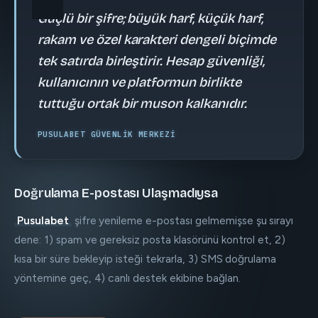
Güçlü bir şifre; büyük harf, küçük harf,
rakam ve özel karakteri dengeli biçimde
tek satırda birleştirir. Hesap güvenliği,
kullanıcının ve platformun birlikte
tuttuğu ortak bir muson kalkanıdır.
PUSULABET GÜVENLIK MERKEZI
Doğrulama E-postası Ulaşmadıysa
Pusulabet
şifre yenileme e-postası gelmemişse şu sırayı
dene: 1) spam ve gereksiz posta klasörünü kontrol et, 2)
kısa bir süre bekleyip isteği tekrarla, 3) SMS doğrulama
yöntemine geç, 4) canlı destek ekibine bağlan.