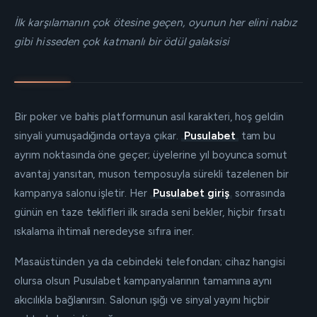
İlk karşılamanın çok ötesine geçen, oyunun her elini nabız
gibi hisseden çok katmanlı bir ödül galaksisi
Bir poker ve bahis platformunun asıl karakteri, hoş geldin
sinyali yumuşadığında ortaya çıkar.
Pusulabet
tam bu
ayrım noktasında öne geçer; üyelerine yıl boyunca somut
avantaj yansıtan, muson temposuyla sürekli tazelenen bir
kampanya salonu işletir. Her
Pusulabet giriş
sonrasında
günün en taze teklifleri ilk sırada seni bekler, hiçbir fırsatı
ıskalama ihtimali neredeyse sıfıra iner.
Masaüstünden ya da cebindeki telefondan; cihaz hangisi
olursa olsun Pusulabet kampanyalarının tamamına aynı
akıcılıkla bağlanırsın. Salonun ışığı ve sinyal yayını hiçbir