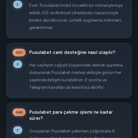
Evet. Pusulabet mobil öncelikli bir mimariyle inşa
edildi; iOS ve Android cihazlarda masaüstüyle
birebir akıcılık sunar, üstelik uygulama indirmeni
gerektirmez.
Pusulabet canlı desteğine nasıl ulaşılır?
Her sayfanın sağ alt köşesindeki destek işaretine
dokunarak Pusulabet merkez ekibiyle günün her
saatinde iletişim kurabilirsin. E-posta ve
Telegram kanalları da kesintisiz aktiftir.
Pusulabet para çekme işlemi ne kadar
sürer?
Onaylanan Pusulabet çekimleri çoğunlukla 6