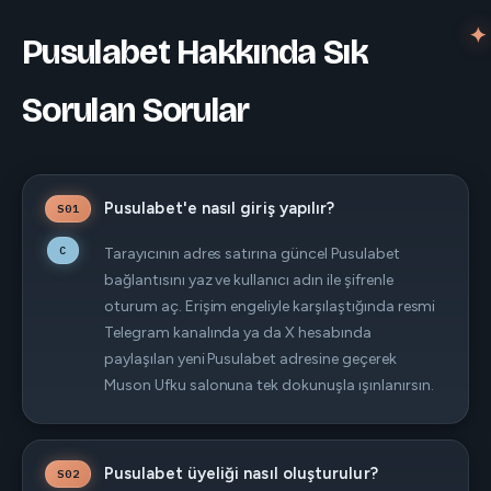
Pusulabet Hakkında Sık
Sorulan Sorular
Pusulabet'e nasıl giriş yapılır?
Tarayıcının adres satırına güncel Pusulabet
bağlantısını yaz ve kullanıcı adın ile şifrenle
oturum aç. Erişim engeliyle karşılaştığında resmi
Telegram kanalında ya da X hesabında
paylaşılan yeni Pusulabet adresine geçerek
Muson Ufku salonuna tek dokunuşla ışınlanırsın.
Pusulabet üyeliği nasıl oluşturulur?