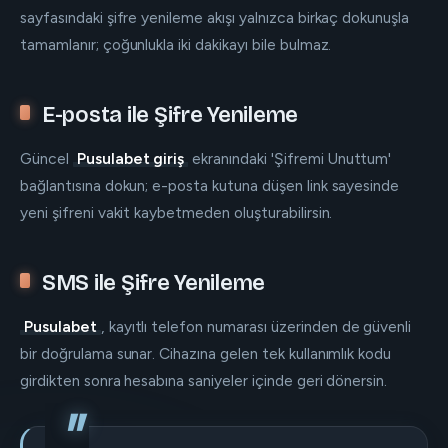
sayfasındaki şifre yenileme akışı yalnızca birkaç dokunuşla
tamamlanır; çoğunlukla iki dakikayı bile bulmaz.
E-posta ile Şifre Yenileme
Güncel
Pusulabet giriş
ekranındaki 'Şifremi Unuttum'
bağlantısına dokun; e-posta kutuna düşen link sayesinde
yeni şifreni vakit kaybetmeden oluşturabilirsin.
SMS ile Şifre Yenileme
Pusulabet
, kayıtlı telefon numarası üzerinden de güvenli
bir doğrulama sunar. Cihazına gelen tek kullanımlık kodu
girdikten sonra hesabına saniyeler içinde geri dönersin.