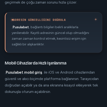
geçirmek de çoğu zaman sorunu hızla çözer.
ADRESIN GÜNCELLIĞINI DOĞRULA
Pusulabet
bağlantı bilgileri belirli aralıklarla
yenilenebilir. Kayıtlı adresinin güncel olup olmadığını
zaman zaman kontrol etmek, kesintisiz erişim için
sağlıklı bir alışkanlıktır.
Mobil Cihazlarda Hızlı Işınlanma
Pusulabet mobil giriş
ile iOS ve Android cihazlarından
güvenli ve akıcı biçimde platforma bağlanırsın. Tarayıcıdan
doğrudan açabilir ya da ana ekranına kısayol ekleyerek tek
dokunuşla oturum açabilirsin.