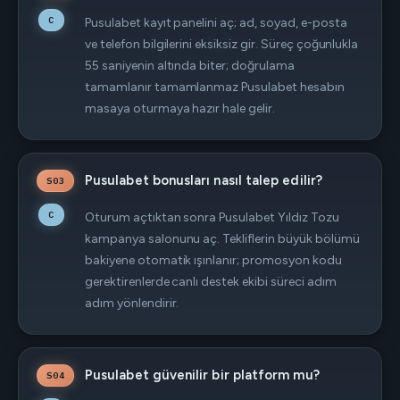
Pusulabet kayıt panelini aç; ad, soyad, e-posta
ve telefon bilgilerini eksiksiz gir. Süreç çoğunlukla
55 saniyenin altında biter; doğrulama
tamamlanır tamamlanmaz Pusulabet hesabın
masaya oturmaya hazır hale gelir.
Pusulabet bonusları nasıl talep edilir?
Oturum açtıktan sonra Pusulabet Yıldız Tozu
kampanya salonunu aç. Tekliflerin büyük bölümü
bakiyene otomatik ışınlanır; promosyon kodu
gerektirenlerde canlı destek ekibi süreci adım
adım yönlendirir.
Pusulabet güvenilir bir platform mu?