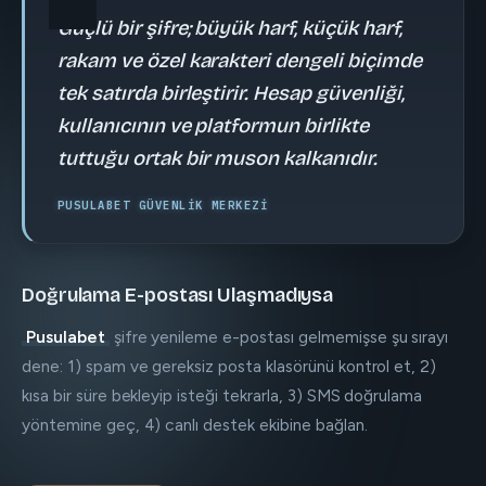
Güçlü bir şifre; büyük harf, küçük harf,
rakam ve özel karakteri dengeli biçimde
tek satırda birleştirir. Hesap güvenliği,
kullanıcının ve platformun birlikte
tuttuğu ortak bir muson kalkanıdır.
PUSULABET GÜVENLIK MERKEZI
Doğrulama E-postası Ulaşmadıysa
Pusulabet
şifre yenileme e-postası gelmemişse şu sırayı
dene: 1) spam ve gereksiz posta klasörünü kontrol et, 2)
kısa bir süre bekleyip isteği tekrarla, 3) SMS doğrulama
yöntemine geç, 4) canlı destek ekibine bağlan.