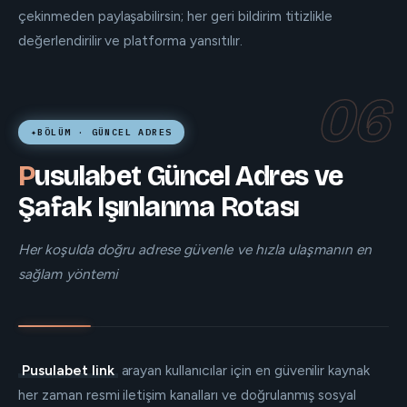
çekinmeden paylaşabilirsin; her geri bildirim titizlikle
değerlendirilir ve platforma yansıtılır.
BÖLÜM · GÜNCEL ADRES
Pusulabet Güncel Adres ve
Şafak Işınlanma Rotası
Her koşulda doğru adrese güvenle ve hızla ulaşmanın en
sağlam yöntemi
Pusulabet link
arayan kullanıcılar için en güvenilir kaynak
her zaman resmi iletişim kanalları ve doğrulanmış sosyal