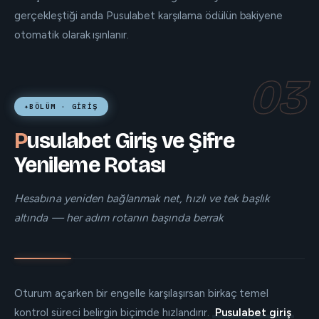
gerçekleştiği anda Pusulabet karşılama ödülün bakiyene
otomatik olarak ışınlanır.
BÖLÜM · GIRIŞ
Pusulabet Giriş ve Şifre
Yenileme Rotası
Hesabına yeniden bağlanmak net, hızlı ve tek başlık
altında — her adım rotanın başında berrak
Oturum açarken bir engelle karşılaşırsan birkaç temel
kontrol süreci belirgin biçimde hızlandırır.
Pusulabet giriş