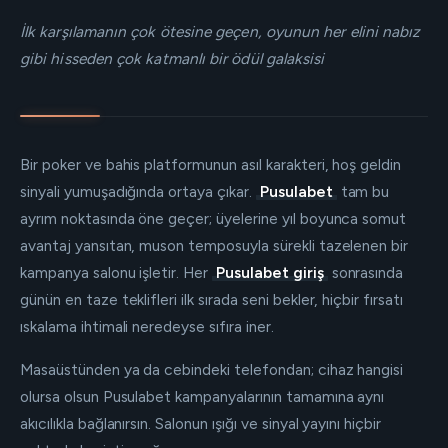
İlk karşılamanın çok ötesine geçen, oyunun her elini nabız
gibi hisseden çok katmanlı bir ödül galaksisi
Bir poker ve bahis platformunun asıl karakteri, hoş geldin
sinyali yumuşadığında ortaya çıkar.
Pusulabet
tam bu
ayrım noktasında öne geçer; üyelerine yıl boyunca somut
avantaj yansıtan, muson temposuyla sürekli tazelenen bir
kampanya salonu işletir. Her
Pusulabet giriş
sonrasında
günün en taze teklifleri ilk sırada seni bekler, hiçbir fırsatı
ıskalama ihtimali neredeyse sıfıra iner.
Masaüstünden ya da cebindeki telefondan; cihaz hangisi
olursa olsun Pusulabet kampanyalarının tamamına aynı
akıcılıkla bağlanırsın. Salonun ışığı ve sinyal yayını hiçbir