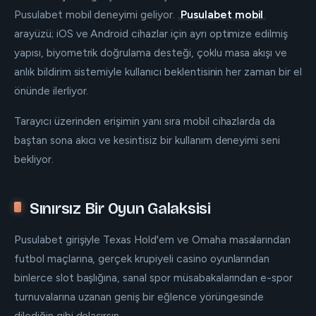
Pusulabet mobil deneyimi geliyor.
Pusulabet mobil
arayüzü; iOS ve Android cihazlar için ayrı optimize edilmiş
yapısı, biyometrik doğrulama desteği, çoklu masa akışı ve
anlık bildirim sistemiyle kullanıcı beklentisinin her zaman bir el
önünde ilerliyor.
Tarayıcı üzerinden erişimin yanı sıra mobil cihazlarda da
baştan sona akıcı ve kesintisiz bir kullanım deneyimi seni
bekliyor.
Sınırsız Bir Oyun Galaksisi
Pusulabet girişiyle Texas Hold'em ve Omaha masalarından
futbol maçlarına, gerçek krupiyeli casino oyunlarından
binlerce slot başlığına, sanal spor müsabakalarından e-spor
turnuvalarına uzanan geniş bir eğlence yörüngesinde
dilediğin gibi dolaşırsın.