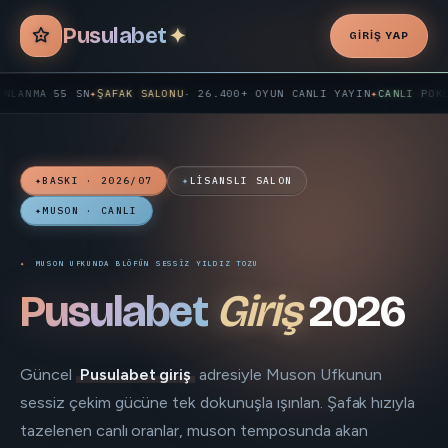
Pusulabet
✦
GIRIŞ YAP
ŞAFAK SALONU
· 26.400+ OYUN CANLI YAYIN
CANLI POKER
· TEXAS HOL
BASKI · 2026/07
LISANSLI SALON
MUSON · CANLI
MUSON UFKUNDA BLÖFÜN SESSIZ YILDIZ TOZU
Pusulabet
Giriş
2026
Güncel
Pusulabet giriş
adresiyle Muson Ufkunun
sessiz çekim gücüne tek dokunuşla ışınlan. Şafak hızıyla
tazelenen canlı oranlar, muson temposunda akan