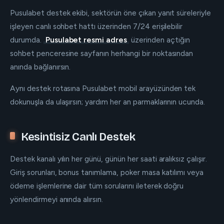
Pusulabet destek ekibi, sektörün öne çıkan yanıt süreleriyle
işleyen canlı sohbet hattı üzerinden 7/24 erişilebilir
durumda.
Pusulabet resmi adres
üzerinden açtığın
sohbet penceresine sayfanın herhangi bir noktasından
anında bağlanırsın.
Aynı destek rotasına Pusulabet mobil arayüzünden tek
dokunuşla da ulaşırsın; yardım her an parmaklarının ucunda.
Kesintisiz Canlı Destek
Destek kanalı yılın her günü, günün her saati aralıksız çalışır.
Giriş sorunları, bonus tanımlama, poker masa katılımı veya
ödeme işlemlerine dair tüm sorularını ileterek doğru
yönlendirmeyi anında alırsın.