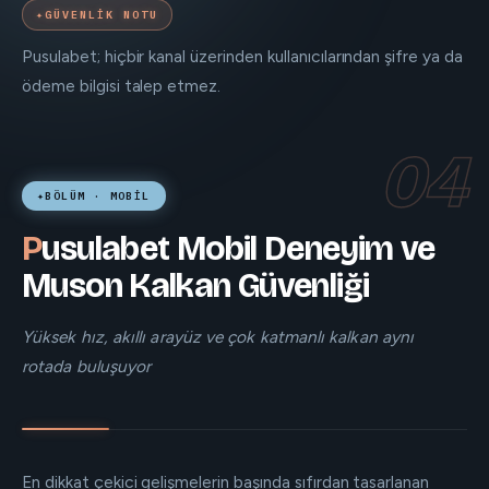
GÜVENLIK NOTU
Pusulabet; hiçbir kanal üzerinden kullanıcılarından şifre ya da
ödeme bilgisi talep etmez.
BÖLÜM · MOBIL
Pusulabet Mobil Deneyim ve
Muson Kalkan Güvenliği
Yüksek hız, akıllı arayüz ve çok katmanlı kalkan aynı
rotada buluşuyor
En dikkat çekici gelişmelerin başında sıfırdan tasarlanan