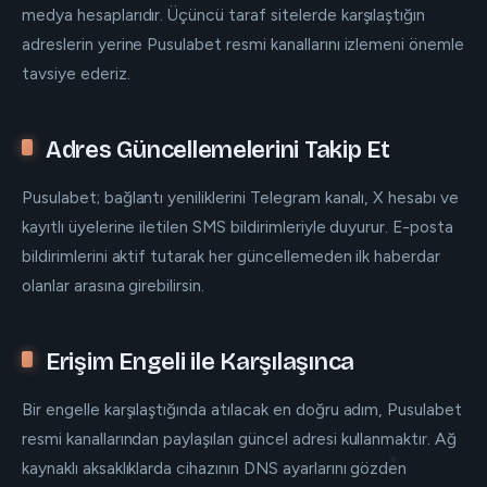
medya hesaplarıdır. Üçüncü taraf sitelerde karşılaştığın
adreslerin yerine Pusulabet resmi kanallarını izlemeni önemle
tavsiye ederiz.
Adres Güncellemelerini Takip Et
Pusulabet; bağlantı yeniliklerini Telegram kanalı, X hesabı ve
kayıtlı üyelerine iletilen SMS bildirimleriyle duyurur. E-posta
bildirimlerini aktif tutarak her güncellemeden ilk haberdar
olanlar arasına girebilirsin.
Erişim Engeli ile Karşılaşınca
Bir engelle karşılaştığında atılacak en doğru adım, Pusulabet
resmi kanallarından paylaşılan güncel adresi kullanmaktır. Ağ
kaynaklı aksaklıklarda cihazının DNS ayarlarını gözden