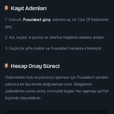
Kayıt Adımları
1. Güncel
Pusulabet giriş
adresini aç ve 'Üye Ol' bölümüne
geç.
2. Ad, soyad, e-posta ve telefon bilgilerini eksiksiz doldur.
3. Güçlü bir şifre belirle ve Pusulabet hesabını etkinleştir.
Hesap Onay Süreci
Ödemelerin hızlı ve pürüzsüz işlemesi için Pusulabet senden
yalnızca bir kez kimlik doğrulaması ister. Belgelerini
yükledikten sonra süreç otomatik başlar; her aşamayı şeffaf
biçimde izleyebilirsin.