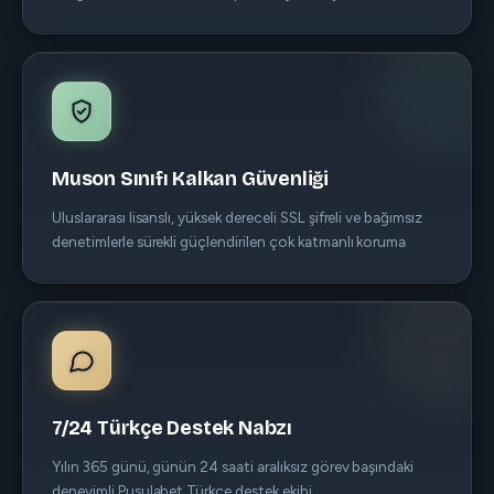
Muson Sınıfı Kalkan Güvenliği
Uluslararası lisanslı, yüksek dereceli SSL şifreli ve bağımsız
denetimlerle sürekli güçlendirilen çok katmanlı koruma
7/24 Türkçe Destek Nabzı
Yılın 365 günü, günün 24 saati aralıksız görev başındaki
deneyimli Pusulabet Türkçe destek ekibi