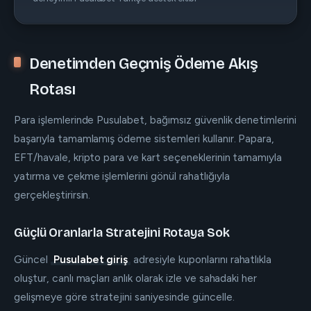
Denetimden Geçmiş Ödeme Akış
Rotası
Para işlemlerinde Pusulabet, bağımsız güvenlik denetimlerini
başarıyla tamamlamış ödeme sistemleri kullanır. Papara,
EFT/havale, kripto para ve kart seçeneklerinin tamamıyla
yatırma ve çekme işlemlerini gönül rahatlığıyla
gerçekleştirirsin.
Güçlü Oranlarla Stratejini Rotaya Sok
Güncel
Pusulabet giriş
adresiyle kuponlarını rahatlıkla
oluştur, canlı maçları anlık olarak izle ve sahadaki her
gelişmeye göre stratejini saniyesinde güncelle.