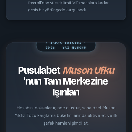
freeroll'dan yüksek limit VIP masalara kadar
geniş bir yörüngede kurgulandı.
Pusulabet
Muson Ufku
'nun Tam Merkezine
Işınlan
Hesabını dakikalar içinde oluştur, sana özel Muson
Yıldız Tozu karşılama buketini anında aktive et ve ilk
şafak hamleni şimdi at.