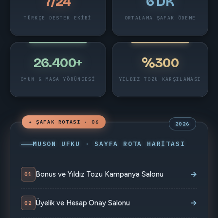
7/24
6 DK
TÜRKÇE DESTEK EKIBI
ORTALAMA ŞAFAK ÖDEME
26.400+
%300
OYUN & MASA YÖRÜNGESI
YILDIZ TOZU KARŞILAMASI
MUSON UFKU · SAYFA ROTA HARITASI
Bonus ve Yıldız Tozu Kampanya Salonu
Üyelik ve Hesap Onay Salonu