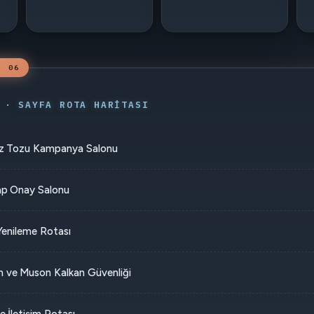
 · SAYFA ROTA HARITASI
ız Tozu Kampanya Salonu
ap Onay Salonu
 Yenileme Rotası
 ve Muson Kalkan Güvenliği
e İletişim Rotası