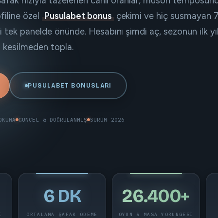
 Şafak hızıyla tazelenen canlı oranlar, muson temposun
filine özel
Pusulabet bonus
çekimi ve hiç susmayan 
 tek panelde önünde. Hesabını şimdi aç, sezonun ilk yı
z kesilmeden topla.
PUSULABET BONUSLARI
OKUMA
GÜNCEL & DOĞRULANMIŞ
SÜRÜM 2026
6 DK
26.400+
I
ORTALAMA ŞAFAK ÖDEME
OYUN & MASA YÖRÜNGESI