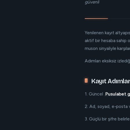
güvenli
Yenilenen kayıt altyapı
aktif bir hesaba sahip 
muson sinyaliyle karşılar
Adımları eksiksiz izled
Kayıt Adımlar
1. Güncel
Pusulabet g
2. Ad, soyad, e-posta ve
3. Güçlü bir şifre belir