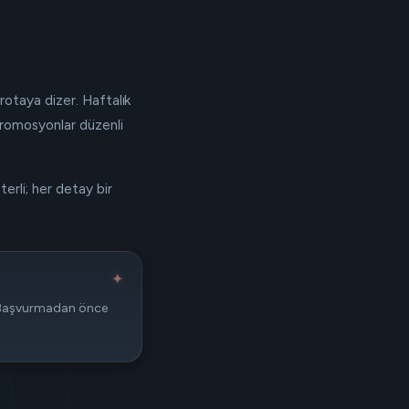
rotaya dizer. Haftalık
promosyonlar düzenli
erli; her detay bir
r. Başvurmadan önce