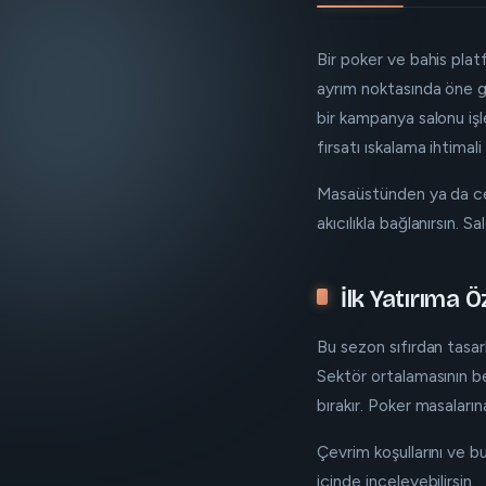
Bir poker ve bahis plat
ayrım noktasında öne g
bir kampanya salonu işl
fırsatı ıskalama ihtimali
Masaüstünden ya da ceb
akıcılıkla bağlanırsın. 
İlk Yatırıma Ö
Bu sezon sıfırdan tasar
Sektör ortalamasının bel
bırakır. Poker masaların
Çevrim koşullarını ve bu
içinde inceleyebilirsin.