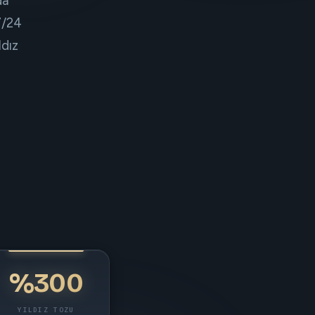
da
7/24
ldız
%300
YILDIZ TOZU