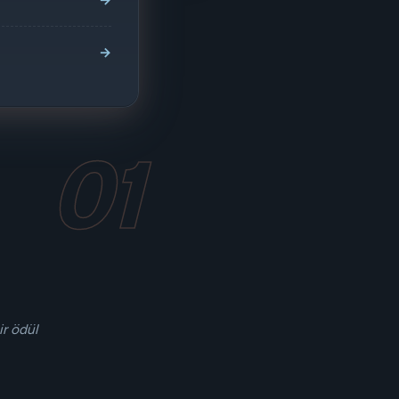
ir ödül