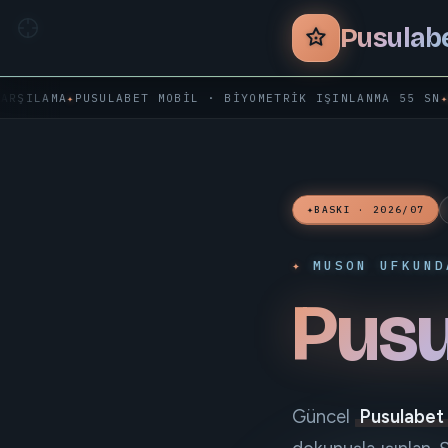
Pusulab
LABET MOBIL · BIYOMETRIK IŞINLANMA 55 SN
ŞAFAK SALONU
·
BASKI · 2026/07
MUSON UFKUND
Pusu
Güncel
Pusulabet 