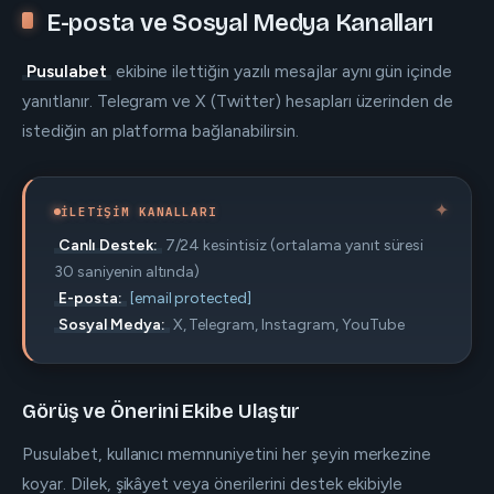
E-posta ve Sosyal Medya Kanalları
Pusulabet
ekibine ilettiğin yazılı mesajlar aynı gün içinde
yanıtlanır. Telegram ve X (Twitter) hesapları üzerinden de
istediğin an platforma bağlanabilirsin.
İLETIŞIM KANALLARI
Canlı Destek:
7/24 kesintisiz (ortalama yanıt süresi
30 saniyenin altında)
E-posta:
[email protected]
Sosyal Medya:
X, Telegram, Instagram, YouTube
Görüş ve Önerini Ekibe Ulaştır
Pusulabet, kullanıcı memnuniyetini her şeyin merkezine
koyar. Dilek, şikâyet veya önerilerini destek ekibiyle