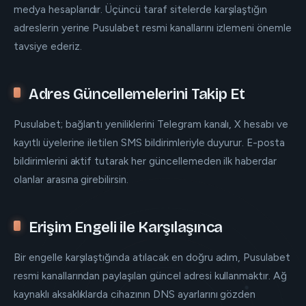
medya hesaplarıdır. Üçüncü taraf sitelerde karşılaştığın
adreslerin yerine Pusulabet resmi kanallarını izlemeni önemle
tavsiye ederiz.
Adres Güncellemelerini Takip Et
Pusulabet; bağlantı yeniliklerini Telegram kanalı, X hesabı ve
kayıtlı üyelerine iletilen SMS bildirimleriyle duyurur. E-posta
bildirimlerini aktif tutarak her güncellemeden ilk haberdar
olanlar arasına girebilirsin.
Erişim Engeli ile Karşılaşınca
Bir engelle karşılaştığında atılacak en doğru adım, Pusulabet
resmi kanallarından paylaşılan güncel adresi kullanmaktır. Ağ
kaynaklı aksaklıklarda cihazının DNS ayarlarını gözden