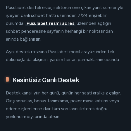
Pusulabet destek ekibi, sektörün öne çıkan yanıt süreleriyle
işleyen canlı sohbet hattı üzerinden 7/24 erişilebilir
durumda.
Pusulabet resmi adres
üzerinden açtığın
sohbet penceresine sayfanın herhangi bir noktasından
anında bağlanırsın.
Aynı destek rotasına Pusulabet mobil arayüzünden tek
dokunuşla da ulaşırsın; yardım her an parmaklarının ucunda.
Kesintisiz Canlı Destek
Destek kanalı yılın her günü, günün her saati aralıksız çalışır.
Giriş sorunları, bonus tanımlama, poker masa katılımı veya
ödeme işlemlerine dair tüm sorularını ileterek doğru
yönlendirmeyi anında alırsın.