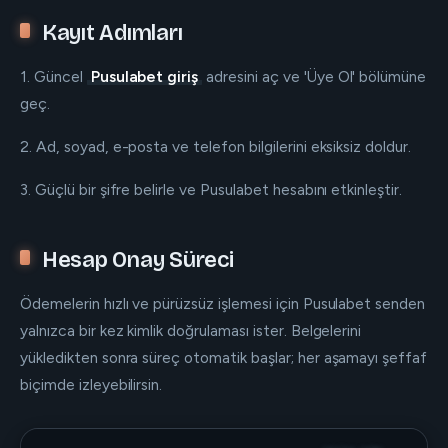
Kayıt Adımları
1. Güncel
Pusulabet giriş
adresini aç ve 'Üye Ol' bölümüne
geç.
2. Ad, soyad, e-posta ve telefon bilgilerini eksiksiz doldur.
3. Güçlü bir şifre belirle ve Pusulabet hesabını etkinleştir.
Hesap Onay Süreci
Ödemelerin hızlı ve pürüzsüz işlemesi için Pusulabet senden
yalnızca bir kez kimlik doğrulaması ister. Belgelerini
yükledikten sonra süreç otomatik başlar; her aşamayı şeffaf
biçimde izleyebilirsin.