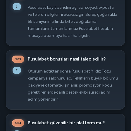
Pusulabet kayıt panelini aç; ad, soyad, e-posta
ve telefon bilgilerini eksiksiz gir. Süreç çoğunlukla
55 saniyenin altında biter; doğrulama
tamamlanır tamamlanmaz Pusulabet hesabın
masaya oturmaya hazır hale gelir.
Pusulabet bonusları nasıl talep edilir?
Oturum açtıktan sonra Pusulabet Yıldız Tozu
kampanya salonunu aç. Tekliflerin büyük bölümü
bakiyene otomatik ışınlanır; promosyon kodu
gerektirenlerde canlı destek ekibi süreci adım
adım yönlendirir.
Pusulabet güvenilir bir platform mu?