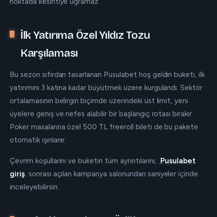
noktada kesintiye uğramaz.
İlk Yatırıma Özel Yıldız Tozu
Karşılaması
Bu sezon sıfırdan tasarlanan Pusulabet hoş geldin buketi, ilk
yatırımını 3 katına kadar büyütmek üzere kurgulandı. Sektör
ortalamasının belirgin biçimde üzerindeki üst limit, yeni
üyelere geniş ve nefes alabilir bir başlangıç rotası bırakır.
Poker masalarına özel 500 TL freeroll bileti de bu pakete
otomatik ışınlanır.
Çevrim koşullarını ve buketin tüm ayrıntılarını,
Pusulabet
giriş
sonrası açılan kampanya salonundan saniyeler içinde
inceleyebilirsin.