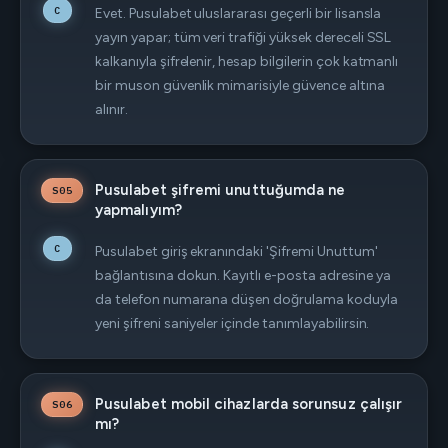
Evet. Pusulabet uluslararası geçerli bir lisansla
yayın yapar; tüm veri trafiği yüksek dereceli SSL
kalkanıyla şifrelenir, hesap bilgilerin çok katmanlı
bir muson güvenlik mimarisiyle güvence altına
alınır.
Pusulabet şifremi unuttuğumda ne
yapmalıyım?
Pusulabet giriş ekranındaki 'Şifremi Unuttum'
bağlantısına dokun. Kayıtlı e-posta adresine ya
da telefon numarana düşen doğrulama koduyla
yeni şifreni saniyeler içinde tanımlayabilirsin.
Pusulabet mobil cihazlarda sorunsuz çalışır
mı?