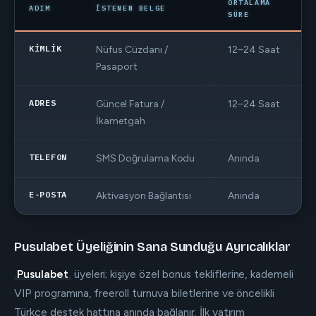
ORTALAMA
ADIM
İSTENEN BELGE
SÜRE
KIMLIK
Nüfus Cüzdanı /
12–24 Saat
Pasaport
ADRES
Güncel Fatura /
12–24 Saat
İkametgah
TELEFON
SMS Doğrulama Kodu
Anında
E-POSTA
Aktivasyon Bağlantısı
Anında
Pusulabet Üyeliğinin Sana Sunduğu Ayrıcalıklar
Pusulabet
üyeleri; kişiye özel bonus tekliflerine, kademeli
VIP programına, freeroll turnuva biletlerine ve öncelikli
Türkçe destek hattına anında bağlanır. İlk yatırım