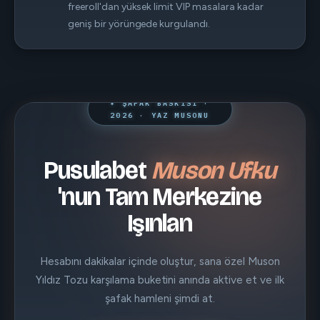
freeroll'dan yüksek limit VIP masalara kadar
geniş bir yörüngede kurgulandı.
Pusulabet
Muson Ufku
'nun Tam Merkezine
Işınlan
Hesabını dakikalar içinde oluştur, sana özel Muson
Yıldız Tozu karşılama buketini anında aktive et ve ilk
şafak hamleni şimdi at.