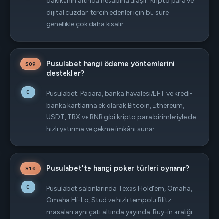
dakikanın altında hesabına ulaşır. Kripto para ve
dijital cüzdan tercih edenler için bu süre
genellikle çok daha kısalır.
Pusulabet hangi ödeme yöntemlerini
destekler?
Pusulabet; Papara, banka havalesi/EFT ve kredi-
banka kartlarına ek olarak Bitcoin, Ethereum,
USDT, TRX ve BNB gibi kripto para birimleriyle de
hızlı yatırma ve çekme imkânı sunar.
Pusulabet'te hangi poker türleri oynanır?
Pusulabet salonlarında Texas Hold'em, Omaha,
Omaha Hi-Lo, Stud ve hızlı tempolu Blitz
masaları aynı çatı altında yayında. Buy-in aralığı