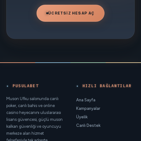
ÜCRETSIZ HESAP AÇ
PUSULABET
HIZLI BAĞLANTILAR
Muson Ufku salonunda canlı
Ana Sayfa
poker, canlı bahis ve online
Kampanyalar
casino heyecanını uluslararası
Üyelik
lisans güvencesi, güçlü muson
Canlı Destek
kalkan güvenliği ve oyuncuyu
merkeze alan hizmet
felsefesiyle tek adreste