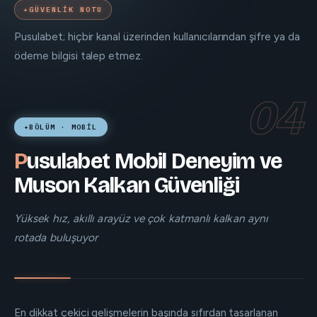
GÜVENLIK NOTU
Pusulabet; hiçbir kanal üzerinden kullanıcılarından şifre ya da
ödeme bilgisi talep etmez.
BÖLÜM · MOBIL
Pusulabet Mobil Deneyim ve
Muson Kalkan Güvenliği
Yüksek hız, akıllı arayüz ve çok katmanlı kalkan aynı
rotada buluşuyor
En dikkat çekici gelişmelerin başında sıfırdan tasarlanan