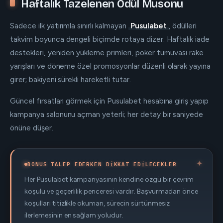
Haftalık Tazelenen Ödül Musonu
Sadece ilk yatırımla sınırlı kalmayan
Pusulabet
, ödülleri
takvim boyunca dengeli biçimde rotaya dizer. Haftalık iade
destekleri, yeniden yükleme primleri, poker turnuvası rake
yarışları ve döneme özel promosyonlar düzenli olarak yayına
girer; bakiyeni sürekli hareketli tutar.
Güncel fırsatları görmek için Pusulabet hesabına giriş yapıp
kampanya salonunu açman yeterli; her detay bir saniyede
önüne düşer.
BONUS TALEP EDERKEN DIKKAT EDILECEKLER
Her Pusulabet kampanyasının kendine özgü bir çevrim
koşulu ve geçerlilik penceresi vardır. Başvurmadan önce
koşulları titizlikle okuman, sürecin sürtünmesiz
ilerlemesinin en sağlam yoludur.