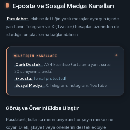
E-posta ve Sosyal Medya Kanalları
Pusulabet
ekibine ilettiğin yazılı mesajlar aynı gün içinde
yanıtlanır. Telegram ve X (Twitter) hesapları üzerinden de
istediğin an platforma bağlanabilirsin.
İLETIŞIM KANALLARI
Canlı Destek:
7/24 kesintisiz (ortalama yanıt süresi
30 saniyenin altında)
E-posta:
[email protected]
Sosyal Medya:
X, Telegram, Instagram, YouTube
Görüş ve Önerini Ekibe Ulaştır
Pusulabet, kullanıcı memnuniyetini her şeyin merkezine
koyar. Dilek, şikâyet veya önerilerini destek ekibiyle