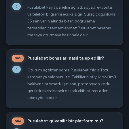
Pusulabet kayıt panelini aç; ad, soyad, e-posta
ve telefon bilgilerini eksiksiz gir. Süreç çoğunlukla
55 saniyenin altında biter; doğrulama
tamamlanır tamamlanmaz Pusulabet hesabın
masaya oturmaya hazır hale gelir.
Pusulabet bonusları nasıl talep edilir?
Oturum açtıktan sonra Pusulabet Yıldız Tozu
kampanya salonunu aç. Tekliflerin büyük bölümü
bakiyene otomatik ışınlanır; promosyon kodu
gerektirenlerde canlı destek ekibi süreci adım
adım yönlendirir.
Pusulabet güvenilir bir platform mu?