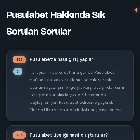
Pusulabet Hakkında Sık
Sorulan Sorular
Pusulabet'e nasıl giriş yapılır?
Tarayıcının adres satırına güncel Pusulabet
bağlantısını yaz ve kullanıcı adın ile şifrenle
oturum aç. Erişim engeliyle karşılaştığında resmi
Telegram kanalında ya da X hesabında
paylaşılan yeni Pusulabet adresine geçerek
Muson Ufku salonuna tek dokunuşla ışınlanırsın.
Pusulabet üyeliği nasıl oluşturulur?