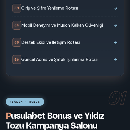
Giriş ve Şifre Yenileme Rotası
Mobil Deneyim ve Muson Kalkan Güvenliği
Destek Ekibi ve İletişim Rotası
Güncel Adres ve Şafak Işınlanma Rotası
BÖLÜM · BONUS
Pusulabet Bonus ve Yıldız
Tozu Kampanya Salonu