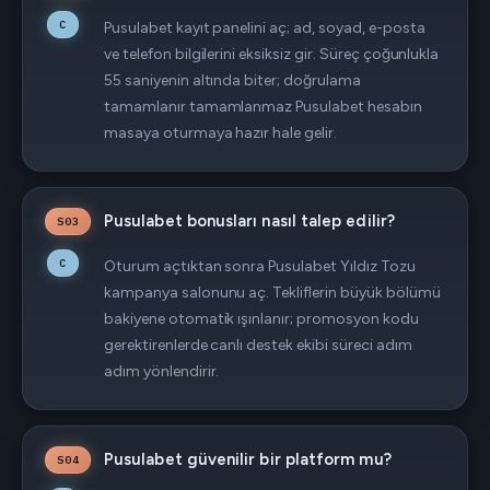
Pusulabet kayıt panelini aç; ad, soyad, e-posta
ve telefon bilgilerini eksiksiz gir. Süreç çoğunlukla
55 saniyenin altında biter; doğrulama
tamamlanır tamamlanmaz Pusulabet hesabın
masaya oturmaya hazır hale gelir.
Pusulabet bonusları nasıl talep edilir?
Oturum açtıktan sonra Pusulabet Yıldız Tozu
kampanya salonunu aç. Tekliflerin büyük bölümü
bakiyene otomatik ışınlanır; promosyon kodu
gerektirenlerde canlı destek ekibi süreci adım
adım yönlendirir.
Pusulabet güvenilir bir platform mu?