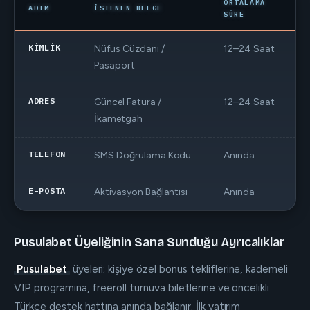
ORTALAMA
ADIM
İSTENEN BELGE
SÜRE
KIMLIK
Nüfus Cüzdanı /
12–24 Saat
Pasaport
ADRES
Güncel Fatura /
12–24 Saat
İkametgah
TELEFON
SMS Doğrulama Kodu
Anında
E-POSTA
Aktivasyon Bağlantısı
Anında
Pusulabet Üyeliğinin Sana Sunduğu Ayrıcalıklar
Pusulabet
üyeleri; kişiye özel bonus tekliflerine, kademeli
VIP programına, freeroll turnuva biletlerine ve öncelikli
Türkçe destek hattına anında bağlanır. İlk yatırım