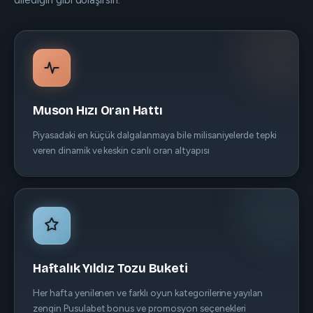
Muson Hızı Oran Hattı
Piyasadaki en küçük dalgalanmaya bile milisaniyelerde tepki
veren dinamik ve keskin canlı oran altyapısı
Haftalık Yıldız Tozu Buketi
Her hafta yenilenen ve farklı oyun kategorilerine yayılan
zengin Pusulabet bonus ve promosyon seçenekleri