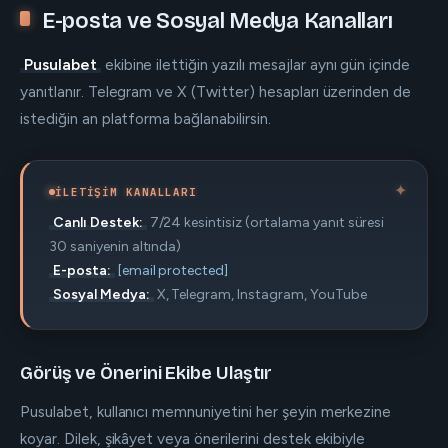
E-posta ve Sosyal Medya Kanalları
Pusulabet
ekibine ilettiğin yazılı mesajlar aynı gün içinde
yanıtlanır. Telegram ve X (Twitter) hesapları üzerinden de
istediğin an platforma bağlanabilirsin.
İLETIŞIM KANALLARI
Canlı Destek:
7/24 kesintisiz (ortalama yanıt süresi
30 saniyenin altında)
E-posta:
[email protected]
Sosyal Medya:
X, Telegram, Instagram, YouTube
Görüş ve Önerini Ekibe Ulaştır
Pusulabet, kullanıcı memnuniyetini her şeyin merkezine
koyar. Dilek, şikâyet veya önerilerini destek ekibiyle