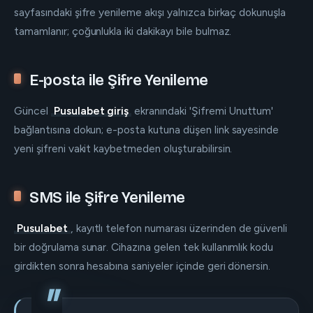
sayfasındaki şifre yenileme akışı yalnızca birkaç dokunuşla
tamamlanır; çoğunlukla iki dakikayı bile bulmaz.
E-posta ile Şifre Yenileme
Güncel
Pusulabet giriş
ekranındaki 'Şifremi Unuttum'
bağlantısına dokun; e-posta kutuna düşen link sayesinde
yeni şifreni vakit kaybetmeden oluşturabilirsin.
SMS ile Şifre Yenileme
Pusulabet
, kayıtlı telefon numarası üzerinden de güvenli
bir doğrulama sunar. Cihazına gelen tek kullanımlık kodu
girdikten sonra hesabına saniyeler içinde geri dönersin.