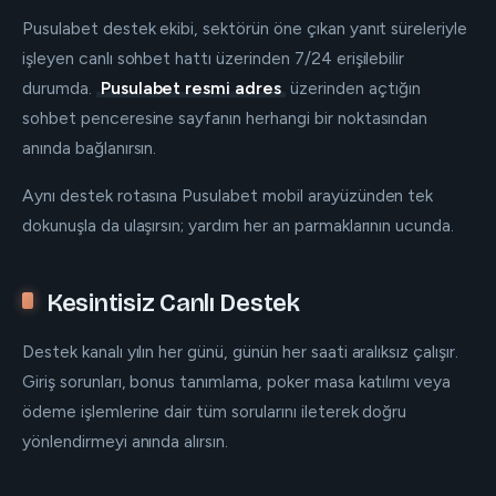
Pusulabet destek ekibi, sektörün öne çıkan yanıt süreleriyle
işleyen canlı sohbet hattı üzerinden 7/24 erişilebilir
durumda.
Pusulabet resmi adres
üzerinden açtığın
sohbet penceresine sayfanın herhangi bir noktasından
anında bağlanırsın.
Aynı destek rotasına Pusulabet mobil arayüzünden tek
dokunuşla da ulaşırsın; yardım her an parmaklarının ucunda.
Kesintisiz Canlı Destek
Destek kanalı yılın her günü, günün her saati aralıksız çalışır.
Giriş sorunları, bonus tanımlama, poker masa katılımı veya
ödeme işlemlerine dair tüm sorularını ileterek doğru
yönlendirmeyi anında alırsın.