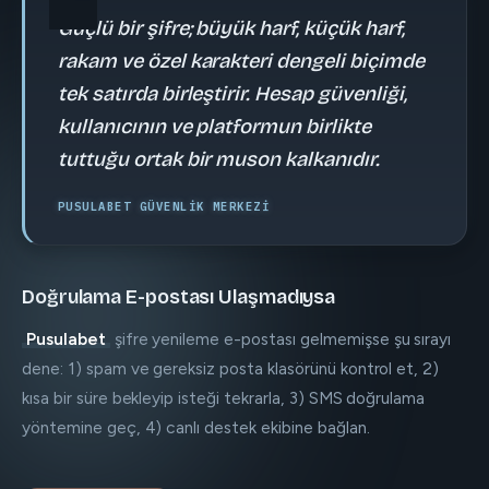
Güçlü bir şifre; büyük harf, küçük harf,
rakam ve özel karakteri dengeli biçimde
tek satırda birleştirir. Hesap güvenliği,
kullanıcının ve platformun birlikte
tuttuğu ortak bir muson kalkanıdır.
PUSULABET GÜVENLIK MERKEZI
Doğrulama E-postası Ulaşmadıysa
Pusulabet
şifre yenileme e-postası gelmemişse şu sırayı
dene: 1) spam ve gereksiz posta klasörünü kontrol et, 2)
kısa bir süre bekleyip isteği tekrarla, 3) SMS doğrulama
yöntemine geç, 4) canlı destek ekibine bağlan.