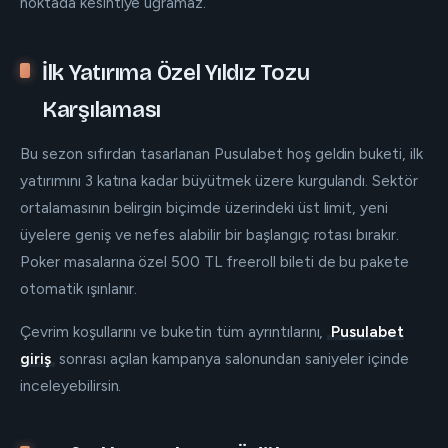
noktada kesintiye uğramaz.
İlk Yatırıma Özel Yıldız Tozu
Karşılaması
Bu sezon sıfırdan tasarlanan Pusulabet hoş geldin buketi, ilk
yatırımını 3 katına kadar büyütmek üzere kurgulandı. Sektör
ortalamasının belirgin biçimde üzerindeki üst limit, yeni
üyelere geniş ve nefes alabilir bir başlangıç rotası bırakır.
Poker masalarına özel 500 TL freeroll bileti de bu pakete
otomatik ışınlanır.
Çevrim koşullarını ve buketin tüm ayrıntılarını,
Pusulabet
giriş
sonrası açılan kampanya salonundan saniyeler içinde
inceleyebilirsin.