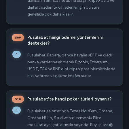
dakikanın altında hesabına ulaşır. Kripto para ve
dijital cüzdan tercih edenler için bu süre
genellikle çok daha kısalır.
Pusulabet hangi ödeme yöntemlerini
destekler?
Pusulabet; Papara, banka havalesi/EFT ve kredi-
banka kartlarına ek olarak Bitcoin, Ethereum,
USDT, TRX ve BNB gibi kripto para birimleriyle de
hızlı yatırma ve çekme imkânı sunar.
Pusulabet'te hangi poker türleri oynanır?
Pusulabet salonlarında Texas Hold'em, Omaha,
Omaha Hi-Lo, Stud ve hızlı tempolu Blitz
masaları aynı çatı altında yayında. Buy-in aralığı