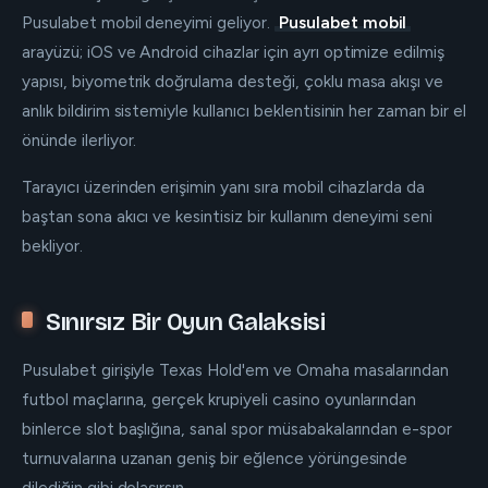
Pusulabet mobil deneyimi geliyor.
Pusulabet mobil
arayüzü; iOS ve Android cihazlar için ayrı optimize edilmiş
yapısı, biyometrik doğrulama desteği, çoklu masa akışı ve
anlık bildirim sistemiyle kullanıcı beklentisinin her zaman bir el
önünde ilerliyor.
Tarayıcı üzerinden erişimin yanı sıra mobil cihazlarda da
baştan sona akıcı ve kesintisiz bir kullanım deneyimi seni
bekliyor.
Sınırsız Bir Oyun Galaksisi
Pusulabet girişiyle Texas Hold'em ve Omaha masalarından
futbol maçlarına, gerçek krupiyeli casino oyunlarından
binlerce slot başlığına, sanal spor müsabakalarından e-spor
turnuvalarına uzanan geniş bir eğlence yörüngesinde
dilediğin gibi dolaşırsın.