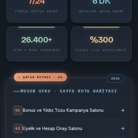
7/24
6 DK
TÜRKÇE DESTEK EKIBI
ORTALAMA ŞAFAK ÖDEME
26.400+
%300
OYUN & MASA YÖRÜNGESI
YILDIZ TOZU KARŞILAMASI
MUSON UFKU · SAYFA ROTA HARITASI
Bonus ve Yıldız Tozu Kampanya Salonu
Üyelik ve Hesap Onay Salonu