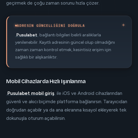
geçirmek de çoğu zaman sorunu hızla çözer.
ADRESIN GÜNCELLIĞINI DOĞRULA
Pusulabet
bağlantı bilgileri belirli aralıklarla
yenilenebilir. Kayıtlı adresinin güncel olup olmadığını
zaman zaman kontrol etmek, kesintisiz erişim için
sağlıklı bir alışkanlıktır.
Mobil Cihazlarda Hızlı Işınlanma
Pusulabet mobil giriş
ile iOS ve Android cihazlarından
güvenli ve akıcı biçimde platforma bağlanırsın. Tarayıcıdan
doğrudan açabilir ya da ana ekranına kısayol ekleyerek tek
dokunuşla oturum açabilirsin.