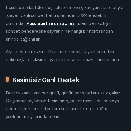
Pusulabet destek ekibi, sektörün öne çıkan yanıt süreleriyle
işleyen canlı sohbet hattı üzerinden 7/24 erişilebilir
durumda.
Pusulabet resmi adres
üzerinden açtığın
sohbet penceresine sayfanın herhangi bir noktasından
anında bağlanırsın.
Aynı destek rotasına Pusulabet mobil arayüzünden tek
dokunuşla da ulaşırsın; yardım her an parmaklarının ucunda.
Kesintisiz Canlı Destek
Destek kanalı yılın her günü, günün her saati aralıksız çalışır.
Giriş sorunları, bonus tanımlama, poker masa katılımı veya
ödeme işlemlerine dair tüm sorularını ileterek doğru
yönlendirmeyi anında alırsın.