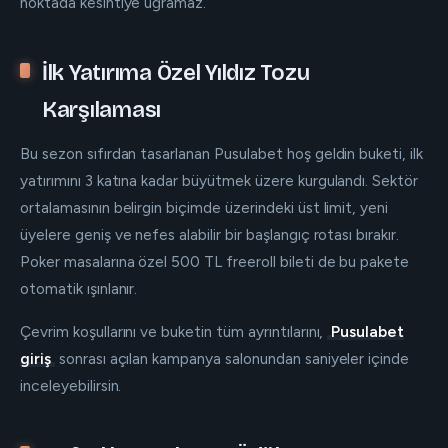
noktada kesintiye uğramaz.
İlk Yatırıma Özel Yıldız Tozu
Karşılaması
Bu sezon sıfırdan tasarlanan Pusulabet hoş geldin buketi, ilk
yatırımını 3 katına kadar büyütmek üzere kurgulandı. Sektör
ortalamasının belirgin biçimde üzerindeki üst limit, yeni
üyelere geniş ve nefes alabilir bir başlangıç rotası bırakır.
Poker masalarına özel 500 TL freeroll bileti de bu pakete
otomatik ışınlanır.
Çevrim koşullarını ve buketin tüm ayrıntılarını,
Pusulabet
giriş
sonrası açılan kampanya salonundan saniyeler içinde
inceleyebilirsin.