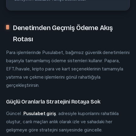
Denetimden Geçmiş Ödeme Akış
Rotası
Para işlemlerinde Pusulabet, bağımsız güvenlik denetimlerini
başarıyla tamamlamış ödeme sistemleri kullanır. Papara,
EFT/havale, kripto para ve kart seçeneklerinin tamamıyla
yatırma ve çekme işlemlerini gönül rahatlığıyla
gerçekleştirirsin.
Güçlü Oranlarla Stratejini Rotaya Sok
Güncel
Pusulabet giriş
adresiyle kuponlarını rahatlıkla
oluştur, canlı maçları anlık olarak izle ve sahadaki her
gelişmeye göre stratejini saniyesinde güncelle.