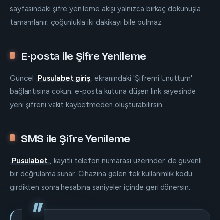
sayfasındaki şifre yenileme akışı yalnızca birkaç dokunuşla
tamamlanır; çoğunlukla iki dakikayı bile bulmaz.
E-posta ile Şifre Yenileme
Güncel
Pusulabet giriş
ekranındaki 'Şifremi Unuttum'
bağlantısına dokun; e-posta kutuna düşen link sayesinde
yeni şifreni vakit kaybetmeden oluşturabilirsin.
SMS ile Şifre Yenileme
Pusulabet
, kayıtlı telefon numarası üzerinden de güvenli
bir doğrulama sunar. Cihazına gelen tek kullanımlık kodu
girdikten sonra hesabına saniyeler içinde geri dönersin.