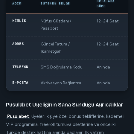
ORTALAMA
ADIM
İSTENEN BELGE
SÜRE
KIMLIK
Nüfus Cüzdanı /
12–24 Saat
Pasaport
ADRES
Güncel Fatura /
12–24 Saat
İkametgah
TELEFON
SMS Doğrulama Kodu
Anında
E-POSTA
Aktivasyon Bağlantısı
Anında
Pusulabet Üyeliğinin Sana Sunduğu Ayrıcalıklar
Pusulabet
üyeleri; kişiye özel bonus tekliflerine, kademeli
VIP programına, freeroll turnuva biletlerine ve öncelikli
Türkçe destek hattına anında bağlanır. İlk yatırım