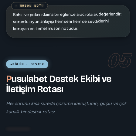
Bahsi ve pokeri daima bir eğlence aracı olarak değerlendir;
sorumlu oyun anlayışı hem seni hem de sevdiklerini
koruyan en temel muson notudur.
BÖLÜM · DESTEK
Pusulabet Destek Ekibi ve
İletişim Rotası
Her sorunu kısa sürede çözüme kavuşturan, güçlü ve çok
kanallı bir destek rotası