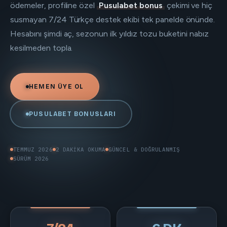
ödemeler, profiline özel
Pusulabet bonus
çekimi ve hiç
susmayan 7/24 Türkçe destek ekibi tek panelde önünde.
Hesabını şimdi aç, sezonun ilk yıldız tozu buketini nabız
kesilmeden topla.
HEMEN ÜYE OL
PUSULABET BONUSLARI
TEMMUZ 2026
2 DAKIKA OKUMA
GÜNCEL & DOĞRULANMIŞ
SÜRÜM 2026