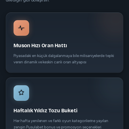
Muson Hızı Oran Hattı
Piyasadaki en küçük dalgalanmaya bile milisaniyelerde tepki
veren dinamik ve keskin canlı oran altyapısı
Haftalık Yıldız Tozu Buketi
Her hafta yenilenen ve farklı oyun kategorilerine yayılan
zengin Pusulabet bonus ve promosyon seçenekleri