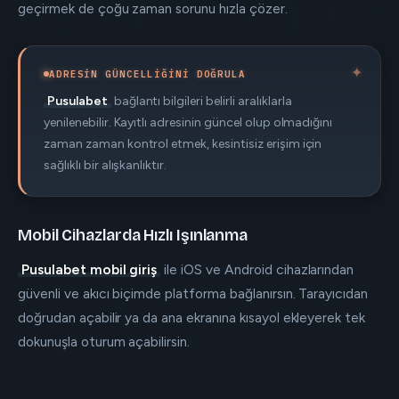
geçirmek de çoğu zaman sorunu hızla çözer.
ADRESIN GÜNCELLIĞINI DOĞRULA
Pusulabet
bağlantı bilgileri belirli aralıklarla
yenilenebilir. Kayıtlı adresinin güncel olup olmadığını
zaman zaman kontrol etmek, kesintisiz erişim için
sağlıklı bir alışkanlıktır.
Mobil Cihazlarda Hızlı Işınlanma
Pusulabet mobil giriş
ile iOS ve Android cihazlarından
güvenli ve akıcı biçimde platforma bağlanırsın. Tarayıcıdan
doğrudan açabilir ya da ana ekranına kısayol ekleyerek tek
dokunuşla oturum açabilirsin.