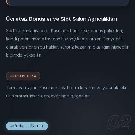
Ücretsiz Dönüşler ve Slot Salon Ayrıcalıkları
Slot tutkunlarına özel Pusulabet ücretsiz dönüş paketleri,
kendi paranı riske atmadan kazanç kapısı aralar. Periyodik
olarak yenilenen bu haklar, sürpriz kazanım olasılığını hissedilir
biçimde yükseltir.
HATIRLATMA
Tüm avantajlar, Pusulabet platform kuralları ve yürürlükteki
uluslararası lisans çerçevesinde geçerlidir.
BÖLÜM · ÜYELIK