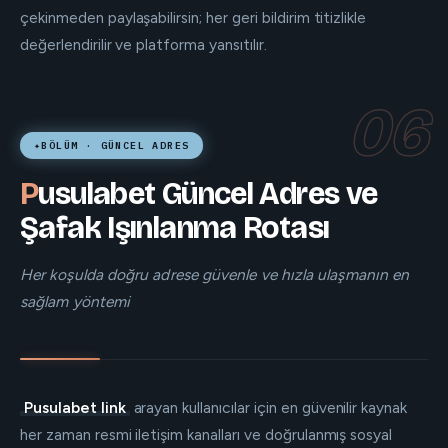
çekinmeden paylaşabilirsin; her geri bildirim titizlikle
değerlendirilir ve platforma yansıtılır.
BÖLÜM · GÜNCEL ADRES
Pusulabet Güncel Adres ve
Şafak Işınlanma Rotası
Her koşulda doğru adrese güvenle ve hızla ulaşmanın en
sağlam yöntemi
Pusulabet link
arayan kullanıcılar için en güvenilir kaynak
her zaman resmi iletişim kanalları ve doğrulanmış sosyal