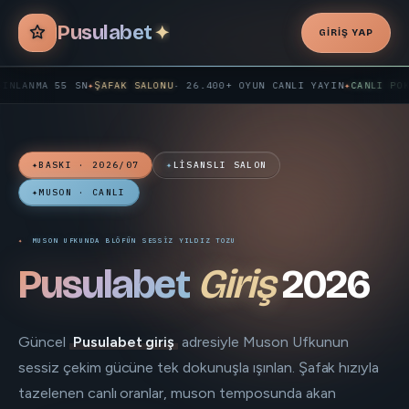
Pusulabet
✦
GIRIŞ YAP
ŞAFAK SALONU
· 26.400+ OYUN CANLI YAYIN
CANLI POKER
· TEXAS HOLD
BASKI · 2026/07
LISANSLI SALON
MUSON · CANLI
MUSON UFKUNDA BLÖFÜN SESSIZ YILDIZ TOZU
Pusulabet
Giriş
2026
Güncel
Pusulabet giriş
adresiyle Muson Ufkunun
sessiz çekim gücüne tek dokunuşla ışınlan. Şafak hızıyla
tazelenen canlı oranlar, muson temposunda akan