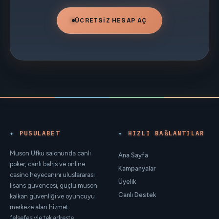
ÜCRETSIZ HESAP AÇ
PUSULABET
HIZLI BAĞLANTILAR
Muson Ufku salonunda canlı
Ana Sayfa
poker, canlı bahis ve online
Kampanyalar
casino heyecanını uluslararası
Üyelik
lisans güvencesi, güçlü muson
Canlı Destek
kalkan güvenliği ve oyuncuyu
merkeze alan hizmet
felsefesiyle tek adreste