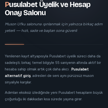
Pusulabet Üyelik ve Hesap
Onay Salonu
Muson Ufku salonuna ışınlanmak için yalnızca birkaç adım
yeterli — hızlı, sade ve baştan sona güvenli
Yenilenen kayıt altyapısıyla Pusulabet üyelik süreci daha da
sadeleşti; birkaç temel bilgiyle 55 saniyenin altında aktif bir
hesaba sahip olmak artık çok daha akıcı.
Pusulabet
alternatif giriş
adresleri de seni aynı pürüzsüz muson
sinyaliyle karşılar.
Adımları eksiksiz izlediğinde yeni Pusulabet hesapların büyük
çoğunluğu iki dakikadan kısa sürede yayına girer.