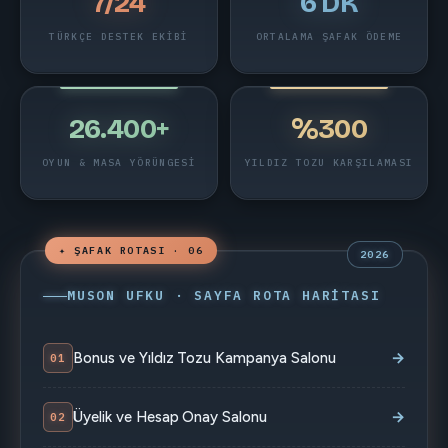
7/24
6 DK
TÜRKÇE DESTEK EKIBI
ORTALAMA ŞAFAK ÖDEME
26.400+
%300
OYUN & MASA YÖRÜNGESI
YILDIZ TOZU KARŞILAMASI
MUSON UFKU · SAYFA ROTA HARITASI
Bonus ve Yıldız Tozu Kampanya Salonu
Üyelik ve Hesap Onay Salonu