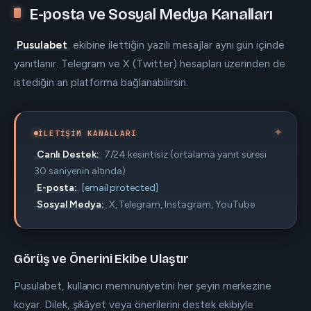
E-posta ve Sosyal Medya Kanalları
Pusulabet
ekibine ilettiğin yazılı mesajlar aynı gün içinde
yanıtlanır. Telegram ve X (Twitter) hesapları üzerinden de
istediğin an platforma bağlanabilirsin.
İLETIŞIM KANALLARI
Canlı Destek:
7/24 kesintisiz (ortalama yanıt süresi
30 saniyenin altında)
E-posta:
[email protected]
Sosyal Medya:
X, Telegram, Instagram, YouTube
Görüş ve Önerini Ekibe Ulaştır
Pusulabet, kullanıcı memnuniyetini her şeyin merkezine
koyar. Dilek, şikâyet veya önerilerini destek ekibiyle