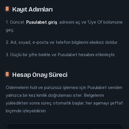
Kayıt Adımları
1. Güncel
Pusulabet giriş
adresini aç ve 'Üye Ol' bölümüne
geç.
2. Ad, soyad, e-posta ve telefon bilgilerini eksiksiz doldur.
3. Güçlü bir şifre belirle ve Pusulabet hesabını etkinleştir.
Hesap Onay Süreci
Ödemelerin hızlı ve pürüzsüz işlemesi için Pusulabet senden
yalnızca bir kez kimlik doğrulaması ister. Belgelerini
yükledikten sonra süreç otomatik başlar; her aşamayı şeffaf
biçimde izleyebilirsin.