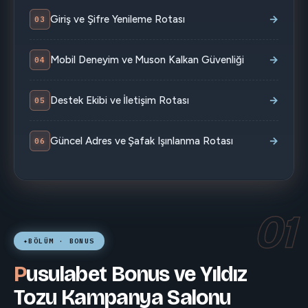
Giriş ve Şifre Yenileme Rotası
Mobil Deneyim ve Muson Kalkan Güvenliği
Destek Ekibi ve İletişim Rotası
Güncel Adres ve Şafak Işınlanma Rotası
BÖLÜM · BONUS
Pusulabet Bonus ve Yıldız
Tozu Kampanya Salonu