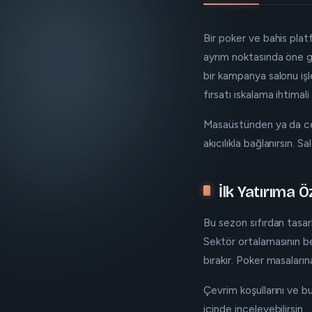
Bir poker ve bahis plat
ayrım noktasında öne g
bir kampanya salonu işl
fırsatı ıskalama ihtimali
Masaüstünden ya da ceb
akıcılıkla bağlanırsın. 
İlk Yatırıma Ö
Bu sezon sıfırdan tasar
Sektör ortalamasının bel
bırakır. Poker masaların
Çevrim koşullarını ve bu
içinde inceleyebilirsin.