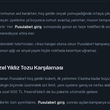
formunun asıl karakteri, hoş geldin sinyali yumuşadığında ortaya çık
eçer; üyelerine yıl boyunca somut avantaj yansıtan, muson tempos
etir. Her
Pusulabet giriş
sonrasında günün en taze teklifleri ilk sır
 neredeyse sıfıra iner.
indeki telefondan; cihaz hangisi olursa olsun Pusulabet kampany
Salonun ışığı ve sinyal yayını hiçbir noktada kesintiye uğramaz.
zel Yıldız Tozu Karşılaması
lanan Pusulabet hoş geldin buketi, ilk yatırımını 3 katına kadar büy
irgin biçimde üzerindeki üst limit, yeni üyelere geniş ve nefes alabi
a özel 500 TL freeroll bileti de bu pakete otomatik ışınlanır.
ketin tüm ayrıntılarını,
Pusulabet giriş
sonrası açılan kampanya s