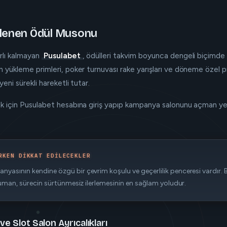
elenen Ödül Musonu
ırlı kalmayan
Pusulabet
, ödülleri takvim boyunca dengeli biçimde 
n yükleme primleri, poker turnuvası rake yarışları ve döneme özel 
yeni sürekli hareketli tutar.
ek için Pusulabet hesabına giriş yapıp kampanya salonunu açman yet
RKEN DIKKAT EDILECEKLER
nyasının kendine özgü bir çevrim koşulu ve geçerlilik penceresi vardı
 okuman, sürecin sürtünmesiz ilerlemesinin en sağlam yoludur.
e Slot Salon Ayrıcalıkları