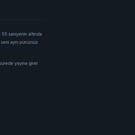
e 55 saniyenin altında
 seni aynı pürüzsüz
sürede yayına girer.