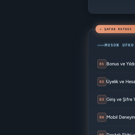
MUSON UFKU
Bonus ve Yıld
Üyelik ve Hes
Giriş ve Şifre
Mobil Deneyim
Destek Ekibi v