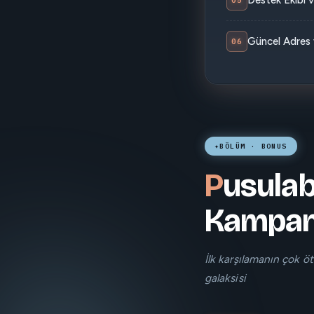
Güncel Adres 
BÖLÜM · BONUS
Pusulabet Bonus ve Yıldız Tozu
Kampan
İlk karşılamanın çok ö
galaksisi