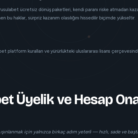
Pusulabet ücretsiz dönüş paketleri, kendi paranı riske atmadan kazan
en bu haklar, sürpriz kazanım olasılığını hissedilir biçimde yükseltir.
et platform kuralları ve yürürlükteki uluslararası lisans çerçevesind
ınlanmak için yalnızca birkaç adım yeterli — hızlı, sade ve baş