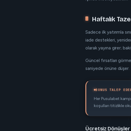
Haftalık Taz
Sadece ilk yatırımla sın
iade destekleri, yenide
olarak yayına girer; baki
Güncel fırsatları görm
saniyede önüne düşer.
BONUS TALEP EDE
Her Pusulabet kampa
koşulları titizlikle
Ücretsiz Dönüşler v