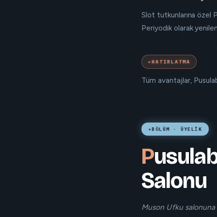
Slot tutkunlarına özel 
Periyodik olarak yenilen
HATIRLATMA
Tüm avantajlar, Pusulab
BÖLÜM · ÜYELIK
Pusulabet Üyelik ve Hesap Onay
Salonu
Muson Ufku salonuna ış