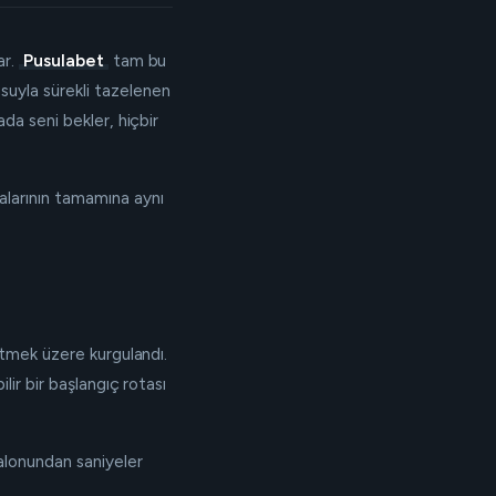
ar.
Pusulabet
tam bu
uyla sürekli tazelenen
ada seni bekler, hiçbir
alarının tamamına aynı
ütmek üzere kurgulandı.
lir bir başlangıç rotası
alonundan saniyeler