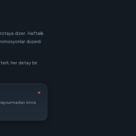
rotaya dizer. Haftalık
promosyonlar düzenli
erli; her detay bir
r. Başvurmadan önce