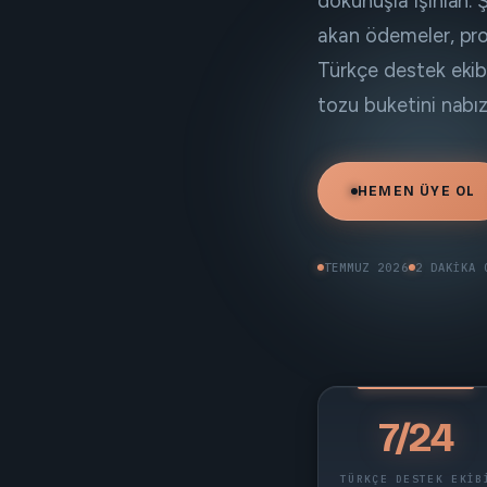
dokunuşla ışınlan.
akan ödemeler, pro
Türkçe destek ekibi
tozu buketini nabı
HEMEN ÜYE OL
TEMMUZ 2026
2 DAKIKA 
7/24
TÜRKÇE DESTEK EKIB