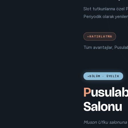
Slot tutkunlarına özel 
Periyodik olarak yenilen
HATIRLATMA
Tüm avantajlar, Pusulab
BÖLÜM · ÜYELIK
Pusulabet Üyelik ve Hesap Onay
Salonu
Muson Ufku salonuna ış