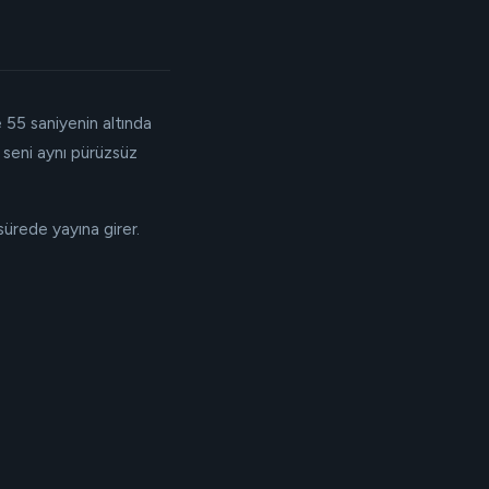
e 55 saniyenin altında
 seni aynı pürüzsüz
sürede yayına girer.