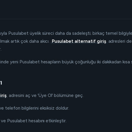
sıyla Pusulabet üyelik süreci daha da sadeleşti; birkaç temel bilgiyl
olmak artık çok daha akıcı.
Pusulabet alternatif giriş
adresleri de
.
iğinde yeni Pusulabet hesapların büyük çoğunluğu iki dakikadan kısa 
ı
iriş
adresini aç ve 'Üye Ol' bölümüne geç.
 telefon bilgilerini eksiksiz doldur.
le ve Pusulabet hesabını etkinleştir.