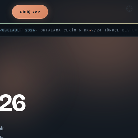
GIRIŞ YAP
26
· ORTALAMA ÇEKIM 6 DK
7/24 TÜRKÇE DESTEK EKIBI · KES
26
ek