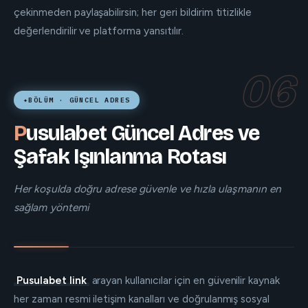
çekinmeden paylaşabilirsin; her geri bildirim titizlikle
değerlendirilir ve platforma yansıtılır.
BÖLÜM · GÜNCEL ADRES
Pusulabet Güncel Adres ve
Şafak Işınlanma Rotası
Her koşulda doğru adrese güvenle ve hızla ulaşmanın en
sağlam yöntemi
Pusulabet link
arayan kullanıcılar için en güvenilir kaynak
her zaman resmi iletişim kanalları ve doğrulanmış sosyal