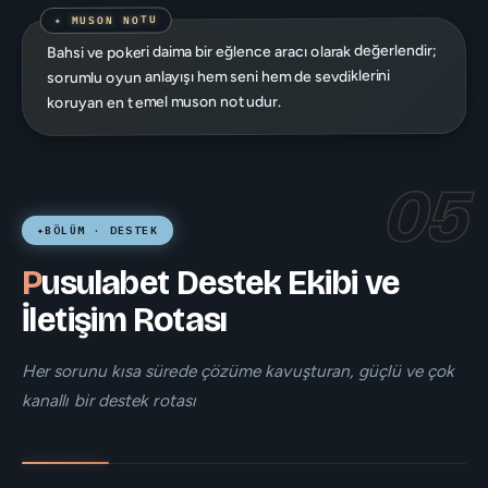
Bahsi ve pokeri daima bir eğlence aracı olarak değerlendir;
sorumlu oyun anlayışı hem seni hem de sevdiklerini
koruyan en temel muson notudur.
BÖLÜM · DESTEK
Pusulabet Destek Ekibi ve
İletişim Rotası
Her sorunu kısa sürede çözüme kavuşturan, güçlü ve çok
kanallı bir destek rotası