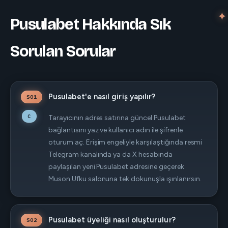
Pusulabet Hakkında Sık
Sorulan Sorular
Pusulabet'e nasıl giriş yapılır?
Tarayıcının adres satırına güncel Pusulabet
bağlantısını yaz ve kullanıcı adın ile şifrenle
oturum aç. Erişim engeliyle karşılaştığında resmi
Telegram kanalında ya da X hesabında
paylaşılan yeni Pusulabet adresine geçerek
Muson Ufku salonuna tek dokunuşla ışınlanırsın.
Pusulabet üyeliği nasıl oluşturulur?