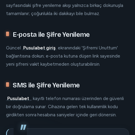
sayfasındaki şifre yenileme akışı yalnızca birkaç dokunuşla
tamamlanır; çoğunlukla iki dakikayı bile bulmaz.
E-posta ile Şifre Yenileme
Güncel
Pusulabet giriş
ekranındaki 'Şifremi Unuttum'
bağlantısına dokun; e-posta kutuna düşen link sayesinde
yeni şifreni vakit kaybetmeden oluşturabilirsin.
SMS ile Şifre Yenileme
Pusulabet
, kayıtlı telefon numarası üzerinden de güvenli
bir doğrulama sunar. Cihazına gelen tek kullanımlık kodu
girdikten sonra hesabına saniyeler içinde geri dönersin.