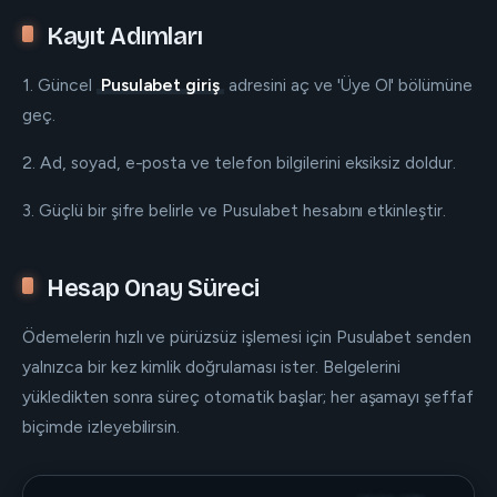
Kayıt Adımları
1. Güncel
Pusulabet giriş
adresini aç ve 'Üye Ol' bölümüne
geç.
2. Ad, soyad, e-posta ve telefon bilgilerini eksiksiz doldur.
3. Güçlü bir şifre belirle ve Pusulabet hesabını etkinleştir.
Hesap Onay Süreci
Ödemelerin hızlı ve pürüzsüz işlemesi için Pusulabet senden
yalnızca bir kez kimlik doğrulaması ister. Belgelerini
yükledikten sonra süreç otomatik başlar; her aşamayı şeffaf
biçimde izleyebilirsin.