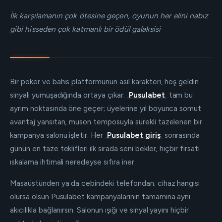
İlk karşılamanın çok ötesine geçen, oyunun her elini nabız
gibi hisseden çok katmanlı bir ödül galaksisi
Bir poker ve bahis platformunun asıl karakteri, hoş geldin
sinyali yumuşadığında ortaya çıkar.
Pusulabet
tam bu
ayrım noktasında öne geçer; üyelerine yıl boyunca somut
avantaj yansıtan, muson temposuyla sürekli tazelenen bir
kampanya salonu işletir. Her
Pusulabet giriş
sonrasında
günün en taze teklifleri ilk sırada seni bekler, hiçbir fırsatı
ıskalama ihtimali neredeyse sıfıra iner.
Masaüstünden ya da cebindeki telefondan; cihaz hangisi
olursa olsun Pusulabet kampanyalarının tamamına aynı
akıcılıkla bağlanırsın. Salonun ışığı ve sinyal yayını hiçbir