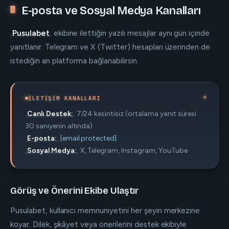
E-posta ve Sosyal Medya Kanalları
Pusulabet
ekibine ilettiğin yazılı mesajlar aynı gün içinde
yanıtlanır. Telegram ve X (Twitter) hesapları üzerinden de
istediğin an platforma bağlanabilirsin.
İLETIŞIM KANALLARI
Canlı Destek:
7/24 kesintisiz (ortalama yanıt süresi
30 saniyenin altında)
E-posta:
[email protected]
Sosyal Medya:
X, Telegram, Instagram, YouTube
Görüş ve Önerini Ekibe Ulaştır
Pusulabet, kullanıcı memnuniyetini her şeyin merkezine
koyar. Dilek, şikâyet veya önerilerini destek ekibiyle