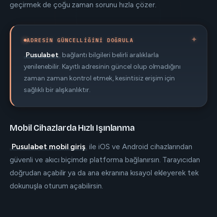
geçirmek de çoğu zaman sorunu hızla çözer.
ADRESIN GÜNCELLIĞINI DOĞRULA
Pusulabet
bağlantı bilgileri belirli aralıklarla
yenilenebilir. Kayıtlı adresinin güncel olup olmadığını
zaman zaman kontrol etmek, kesintisiz erişim için
sağlıklı bir alışkanlıktır.
Mobil Cihazlarda Hızlı Işınlanma
Pusulabet mobil giriş
ile iOS ve Android cihazlarından
güvenli ve akıcı biçimde platforma bağlanırsın. Tarayıcıdan
doğrudan açabilir ya da ana ekranına kısayol ekleyerek tek
dokunuşla oturum açabilirsin.