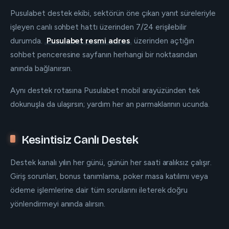
Pusulabet destek ekibi, sektörün öne çıkan yanıt süreleriyle
işleyen canlı sohbet hattı üzerinden 7/24 erişilebilir
durumda.
Pusulabet resmi adres
üzerinden açtığın
sohbet penceresine sayfanın herhangi bir noktasından
anında bağlanırsın.
Aynı destek rotasına Pusulabet mobil arayüzünden tek
dokunuşla da ulaşırsın; yardım her an parmaklarının ucunda.
Kesintisiz Canlı Destek
Destek kanalı yılın her günü, günün her saati aralıksız çalışır.
Giriş sorunları, bonus tanımlama, poker masa katılımı veya
ödeme işlemlerine dair tüm sorularını ileterek doğru
yönlendirmeyi anında alırsın.