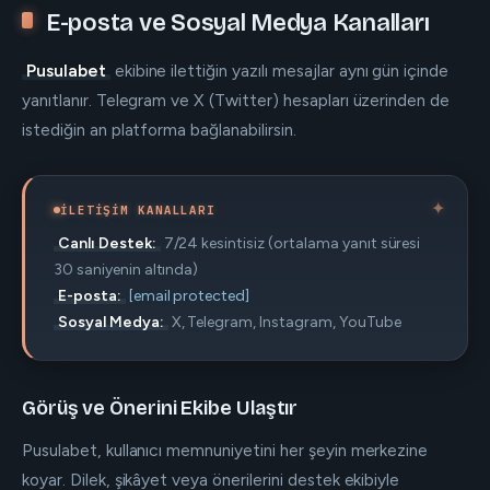
E-posta ve Sosyal Medya Kanalları
Pusulabet
ekibine ilettiğin yazılı mesajlar aynı gün içinde
yanıtlanır. Telegram ve X (Twitter) hesapları üzerinden de
istediğin an platforma bağlanabilirsin.
İLETIŞIM KANALLARI
Canlı Destek:
7/24 kesintisiz (ortalama yanıt süresi
30 saniyenin altında)
E-posta:
[email protected]
Sosyal Medya:
X, Telegram, Instagram, YouTube
Görüş ve Önerini Ekibe Ulaştır
Pusulabet, kullanıcı memnuniyetini her şeyin merkezine
koyar. Dilek, şikâyet veya önerilerini destek ekibiyle