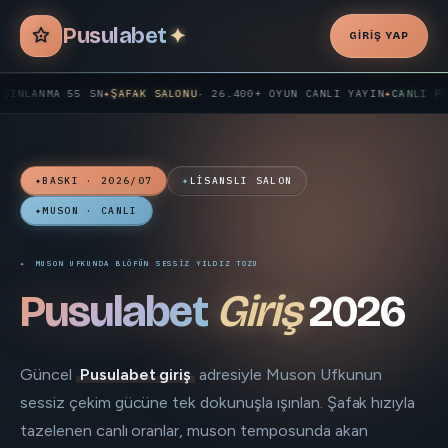
Pusulabet
✦
GIRIŞ YAP
N
ŞAFAK SALONU
· 26.400+ OYUN CANLI YAYIN
CANLI POKER
· TEXAS HO
BASKI · 2026/07
LISANSLI SALON
MUSON · CANLI
MUSON UFKUNDA BLÖFÜN SESSIZ YILDIZ TOZU
Pusulabet
Giriş
2026
Güncel
Pusulabet giriş
adresiyle Muson Ufkunun
sessiz çekim gücüne tek dokunuşla ışınlan. Şafak hızıyla
tazelenen canlı oranlar, muson temposunda akan