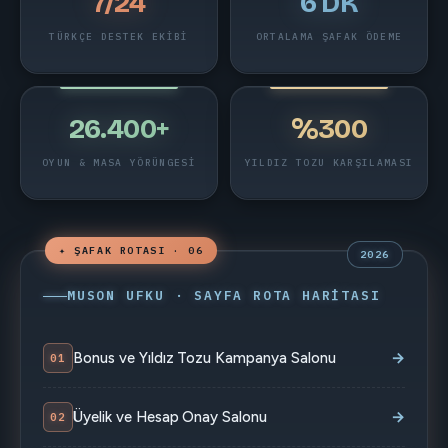
7/24
6 DK
TÜRKÇE DESTEK EKIBI
ORTALAMA ŞAFAK ÖDEME
26.400+
%300
OYUN & MASA YÖRÜNGESI
YILDIZ TOZU KARŞILAMASI
MUSON UFKU · SAYFA ROTA HARITASI
Bonus ve Yıldız Tozu Kampanya Salonu
Üyelik ve Hesap Onay Salonu