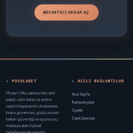
ÜCRETSIZ HESAP AÇ
PUSULABET
HIZLI BAĞLANTILAR
Muson Ufku salonunda canlı
Ana Sayfa
poker, canlı bahis ve online
Kampanyalar
casino heyecanını uluslararası
Üyelik
lisans güvencesi, güçlü muson
Canlı Destek
kalkan güvenliği ve oyuncuyu
merkeze alan hizmet
felsefesiyle tek adreste