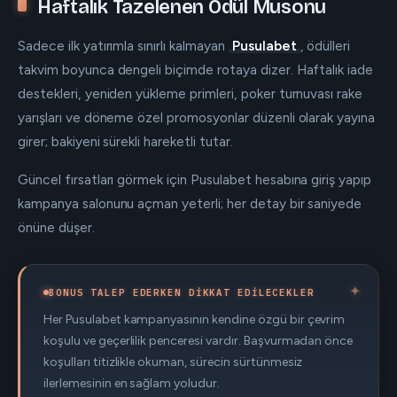
Haftalık Tazelenen Ödül Musonu
Sadece ilk yatırımla sınırlı kalmayan
Pusulabet
, ödülleri
takvim boyunca dengeli biçimde rotaya dizer. Haftalık iade
destekleri, yeniden yükleme primleri, poker turnuvası rake
yarışları ve döneme özel promosyonlar düzenli olarak yayına
girer; bakiyeni sürekli hareketli tutar.
Güncel fırsatları görmek için Pusulabet hesabına giriş yapıp
kampanya salonunu açman yeterli; her detay bir saniyede
önüne düşer.
BONUS TALEP EDERKEN DIKKAT EDILECEKLER
Her Pusulabet kampanyasının kendine özgü bir çevrim
koşulu ve geçerlilik penceresi vardır. Başvurmadan önce
koşulları titizlikle okuman, sürecin sürtünmesiz
ilerlemesinin en sağlam yoludur.