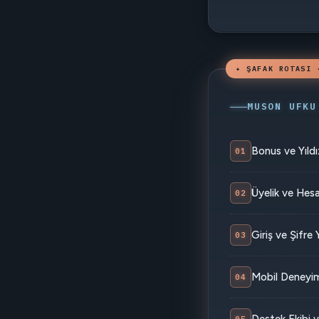
MUSON UFKU
Bonus ve Yıld
Üyelik ve Hes
Giriş ve Şifre
Mobil Deneyim
Destek Ekibi v