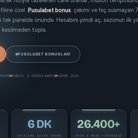
 Şafak hızıyla tazelenen canlı oranlar, muson temposun
filine özel
Pusulabet bonus
çekimi ve hiç susmayan 
 tek panelde önünde. Hesabını şimdi aç, sezonun ilk yı
z kesilmeden topla.
PUSULABET BONUSLARI
OKUMA
GÜNCEL & DOĞRULANMIŞ
SÜRÜM 2026
6 DK
26.400+
I
ORTALAMA ŞAFAK ÖDEME
OYUN & MASA YÖRÜNGESI