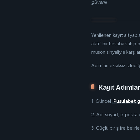
güvenli
Yenilenen kayıt altyapı
aktif bir hesaba sahip 
muson sinyaliyle karşılar
Adımları eksiksiz izled
Kayıt Adımlar
1. Güncel
Pusulabet g
2. Ad, soyad, e-posta ve
3. Güçlü bir şifre belir