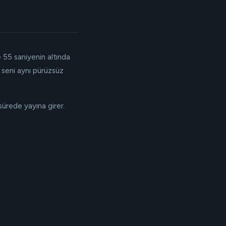
e 55 saniyenin altında
 seni aynı pürüzsüz
sürede yayına girer.