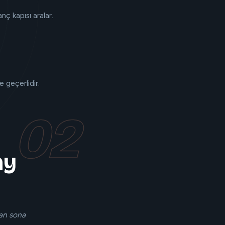
ç kapısı aralar.
e geçerlidir.
tan sona