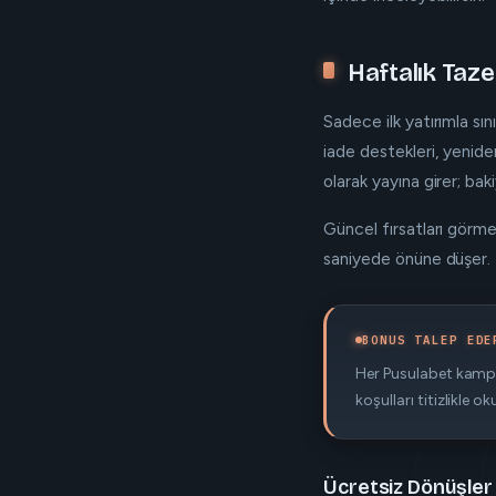
Haftalık Taz
Sadece ilk yatırımla sın
iade destekleri, yenide
olarak yayına girer; baki
Güncel fırsatları görm
saniyede önüne düşer.
BONUS TALEP EDE
Her Pusulabet kampa
koşulları titizlikle
Ücretsiz Dönüşler v