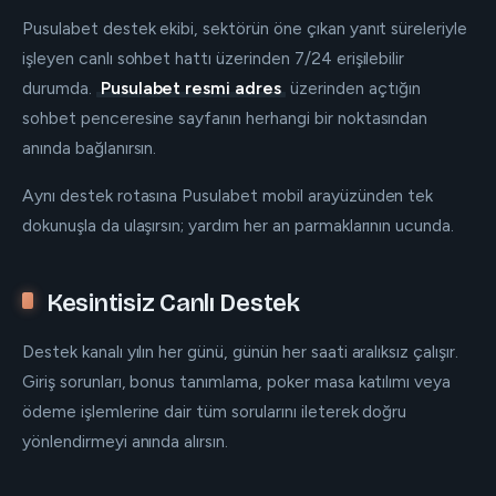
Pusulabet destek ekibi, sektörün öne çıkan yanıt süreleriyle
işleyen canlı sohbet hattı üzerinden 7/24 erişilebilir
durumda.
Pusulabet resmi adres
üzerinden açtığın
sohbet penceresine sayfanın herhangi bir noktasından
anında bağlanırsın.
Aynı destek rotasına Pusulabet mobil arayüzünden tek
dokunuşla da ulaşırsın; yardım her an parmaklarının ucunda.
Kesintisiz Canlı Destek
Destek kanalı yılın her günü, günün her saati aralıksız çalışır.
Giriş sorunları, bonus tanımlama, poker masa katılımı veya
ödeme işlemlerine dair tüm sorularını ileterek doğru
yönlendirmeyi anında alırsın.