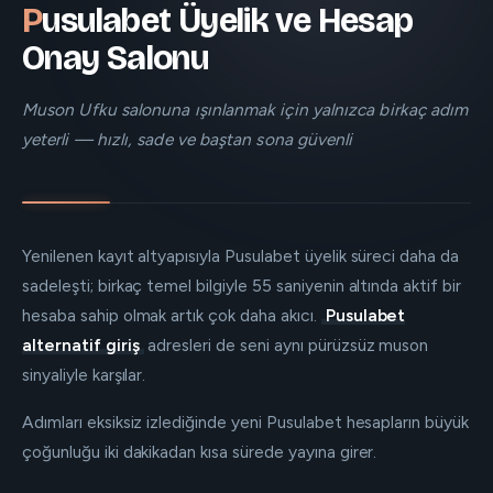
Pusulabet Üyelik ve Hesap
Onay Salonu
Muson Ufku salonuna ışınlanmak için yalnızca birkaç adım
yeterli — hızlı, sade ve baştan sona güvenli
Yenilenen kayıt altyapısıyla Pusulabet üyelik süreci daha da
sadeleşti; birkaç temel bilgiyle 55 saniyenin altında aktif bir
hesaba sahip olmak artık çok daha akıcı.
Pusulabet
alternatif giriş
adresleri de seni aynı pürüzsüz muson
sinyaliyle karşılar.
Adımları eksiksiz izlediğinde yeni Pusulabet hesapların büyük
çoğunluğu iki dakikadan kısa sürede yayına girer.