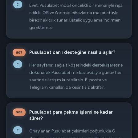
Evet. Pusulabet mobil öncelikli bir mimariyle inşa
edildi; iOS ve Android cihazlarda masaüstüyle
birebir akıcılık sunar, üstelik uygulama indirmeni
gerektirmez.
Pusulabet canlı desteğine nasıl ulaşılır?
Her sayfanın sağ alt köşesindeki destek işaretine
dokunarak Pusulabet merkez ekibiyle günün her
saatinde iletişim kurabilirsin. E-posta ve
Telegram kanalları da kesintisiz aktiftir.
Pusulabet para çekme işlemi ne kadar
sürer?
Onaylanan Pusulabet çekimleri çoğunlukla 6