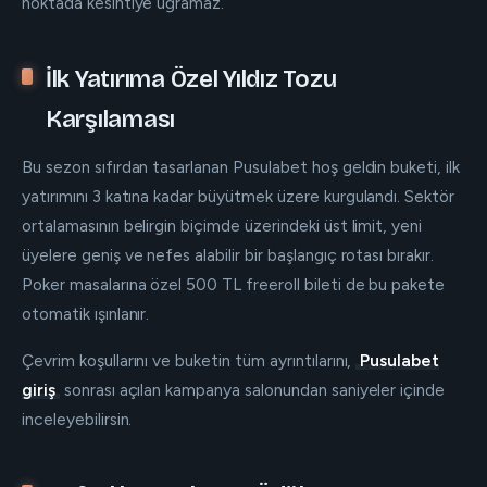
noktada kesintiye uğramaz.
İlk Yatırıma Özel Yıldız Tozu
Karşılaması
Bu sezon sıfırdan tasarlanan Pusulabet hoş geldin buketi, ilk
yatırımını 3 katına kadar büyütmek üzere kurgulandı. Sektör
ortalamasının belirgin biçimde üzerindeki üst limit, yeni
üyelere geniş ve nefes alabilir bir başlangıç rotası bırakır.
Poker masalarına özel 500 TL freeroll bileti de bu pakete
otomatik ışınlanır.
Çevrim koşullarını ve buketin tüm ayrıntılarını,
Pusulabet
giriş
sonrası açılan kampanya salonundan saniyeler içinde
inceleyebilirsin.