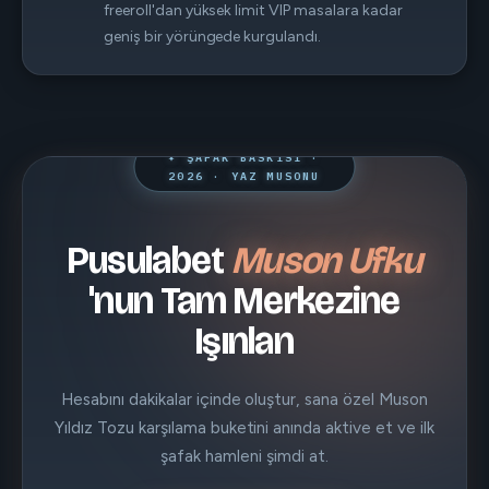
freeroll'dan yüksek limit VIP masalara kadar
geniş bir yörüngede kurgulandı.
Pusulabet
Muson Ufku
'nun Tam Merkezine
Işınlan
Hesabını dakikalar içinde oluştur, sana özel Muson
Yıldız Tozu karşılama buketini anında aktive et ve ilk
şafak hamleni şimdi at.