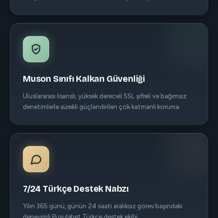
Muson Sınıfı Kalkan Güvenliği
Uluslararası lisanslı, yüksek dereceli SSL şifreli ve bağımsız
denetimlerle sürekli güçlendirilen çok katmanlı koruma
7/24 Türkçe Destek Nabzı
Yılın 365 günü, günün 24 saati aralıksız görev başındaki
deneyimli Pusulabet Türkçe destek ekibi