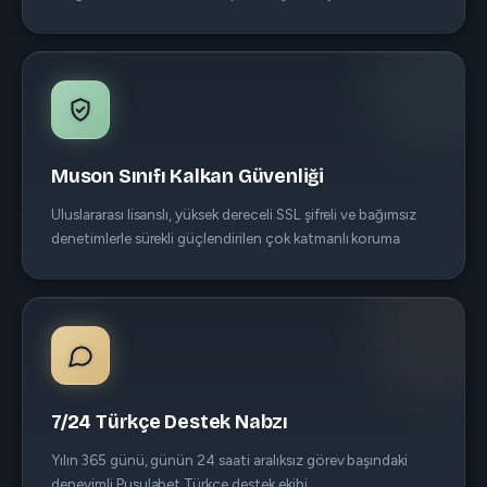
Muson Sınıfı Kalkan Güvenliği
Uluslararası lisanslı, yüksek dereceli SSL şifreli ve bağımsız
denetimlerle sürekli güçlendirilen çok katmanlı koruma
7/24 Türkçe Destek Nabzı
Yılın 365 günü, günün 24 saati aralıksız görev başındaki
deneyimli Pusulabet Türkçe destek ekibi