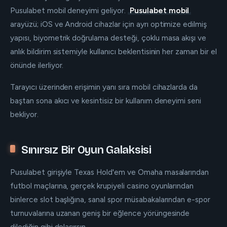
Pusulabet mobil deneyimi geliyor.
Pusulabet mobil
arayüzü; iOS ve Android cihazlar için ayrı optimize edilmiş
yapısı, biyometrik doğrulama desteği, çoklu masa akışı ve
anlık bildirim sistemiyle kullanıcı beklentisinin her zaman bir el
önünde ilerliyor.
Tarayıcı üzerinden erişimin yanı sıra mobil cihazlarda da
baştan sona akıcı ve kesintisiz bir kullanım deneyimi seni
bekliyor.
Sınırsız Bir Oyun Galaksisi
Pusulabet girişiyle Texas Hold'em ve Omaha masalarından
futbol maçlarına, gerçek krupiyeli casino oyunlarından
binlerce slot başlığına, sanal spor müsabakalarından e-spor
turnuvalarına uzanan geniş bir eğlence yörüngesinde
dilediğin gibi dolaşırsın.