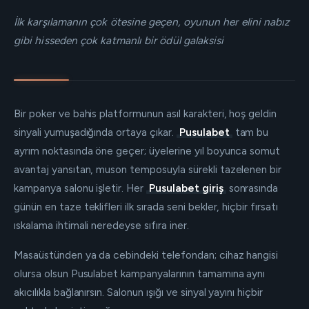
İlk karşılamanın çok ötesine geçen, oyunun her elini nabız
gibi hisseden çok katmanlı bir ödül galaksisi
Bir poker ve bahis platformunun asıl karakteri, hoş geldin
sinyali yumuşadığında ortaya çıkar.
Pusulabet
tam bu
ayrım noktasında öne geçer; üyelerine yıl boyunca somut
avantaj yansıtan, muson temposuyla sürekli tazelenen bir
kampanya salonu işletir. Her
Pusulabet giriş
sonrasında
günün en taze teklifleri ilk sırada seni bekler, hiçbir fırsatı
ıskalama ihtimali neredeyse sıfıra iner.
Masaüstünden ya da cebindeki telefondan; cihaz hangisi
olursa olsun Pusulabet kampanyalarının tamamına aynı
akıcılıkla bağlanırsın. Salonun ışığı ve sinyal yayını hiçbir