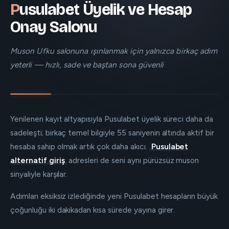
Pusulabet Üyelik ve Hesap
Onay Salonu
Muson Ufku salonuna ışınlanmak için yalnızca birkaç adım
yeterli — hızlı, sade ve baştan sona güvenli
Yenilenen kayıt altyapısıyla Pusulabet üyelik süreci daha da
sadeleşti; birkaç temel bilgiyle 55 saniyenin altında aktif bir
hesaba sahip olmak artık çok daha akıcı.
Pusulabet
alternatif giriş
adresleri de seni aynı pürüzsüz muson
sinyaliyle karşılar.
Adımları eksiksiz izlediğinde yeni Pusulabet hesapların büyük
çoğunluğu iki dakikadan kısa sürede yayına girer.