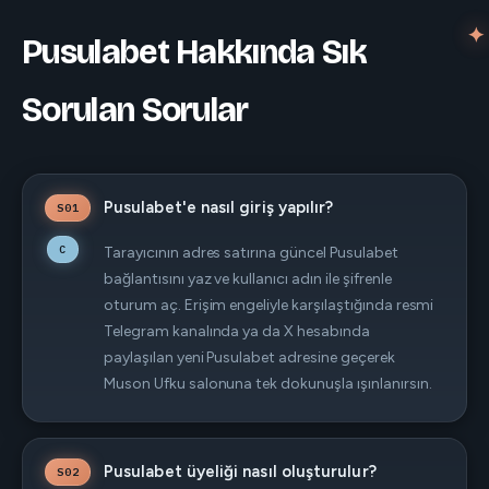
Pusulabet Hakkında Sık
Sorulan Sorular
Pusulabet'e nasıl giriş yapılır?
Tarayıcının adres satırına güncel Pusulabet
bağlantısını yaz ve kullanıcı adın ile şifrenle
oturum aç. Erişim engeliyle karşılaştığında resmi
Telegram kanalında ya da X hesabında
paylaşılan yeni Pusulabet adresine geçerek
Muson Ufku salonuna tek dokunuşla ışınlanırsın.
Pusulabet üyeliği nasıl oluşturulur?