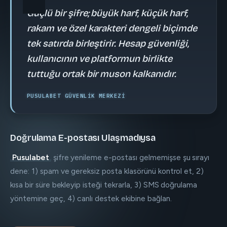
Güçlü bir şifre; büyük harf, küçük harf,
rakam ve özel karakteri dengeli biçimde
tek satırda birleştirir. Hesap güvenliği,
kullanıcının ve platformun birlikte
tuttuğu ortak bir muson kalkanıdır.
PUSULABET GÜVENLIK MERKEZI
Doğrulama E-postası Ulaşmadıysa
Pusulabet
şifre yenileme e-postası gelmemişse şu sırayı
dene: 1) spam ve gereksiz posta klasörünü kontrol et, 2)
kısa bir süre bekleyip isteği tekrarla, 3) SMS doğrulama
yöntemine geç, 4) canlı destek ekibine bağlan.