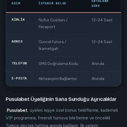
ORTALAMA
ADIM
İSTENEN BELGE
SÜRE
KIMLIK
Nüfus Cüzdanı /
12–24 Saat
Pasaport
ADRES
Güncel Fatura /
12–24 Saat
İkametgah
TELEFON
SMS Doğrulama Kodu
Anında
E-POSTA
Aktivasyon Bağlantısı
Anında
Pusulabet Üyeliğinin Sana Sunduğu Ayrıcalıklar
Pusulabet
üyeleri; kişiye özel bonus tekliflerine, kademeli
VIP programına, freeroll turnuva biletlerine ve öncelikli
Türkçe destek hattına anında bağlanır. İlk yatırım