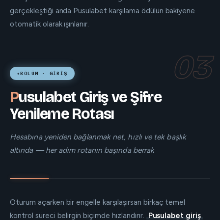
gerçekleştiği anda Pusulabet karşılama ödülün bakiyene
otomatik olarak ışınlanır.
BÖLÜM · GIRIŞ
Pusulabet Giriş ve Şifre
Yenileme Rotası
Hesabına yeniden bağlanmak net, hızlı ve tek başlık
altında — her adım rotanın başında berrak
Oturum açarken bir engelle karşılaşırsan birkaç temel
kontrol süreci belirgin biçimde hızlandırır.
Pusulabet giriş