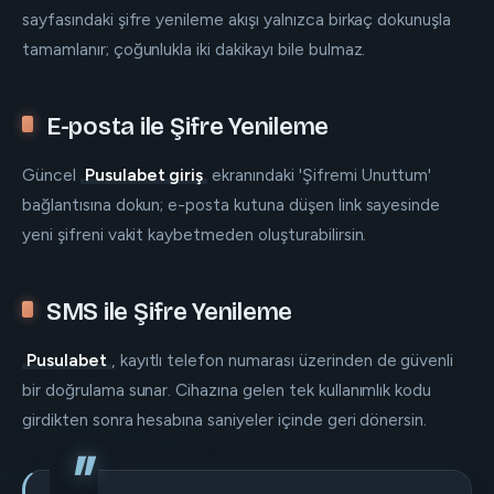
sayfasındaki şifre yenileme akışı yalnızca birkaç dokunuşla
tamamlanır; çoğunlukla iki dakikayı bile bulmaz.
E-posta ile Şifre Yenileme
Güncel
Pusulabet giriş
ekranındaki 'Şifremi Unuttum'
bağlantısına dokun; e-posta kutuna düşen link sayesinde
yeni şifreni vakit kaybetmeden oluşturabilirsin.
SMS ile Şifre Yenileme
Pusulabet
, kayıtlı telefon numarası üzerinden de güvenli
bir doğrulama sunar. Cihazına gelen tek kullanımlık kodu
girdikten sonra hesabına saniyeler içinde geri dönersin.