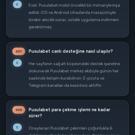
Evet. Pusulabet mobil öncelikli bir mimariyle inşa
edildi; iOS ve Android cihazlarda masaüstüyle
birebir akıcılık sunar, üstelik uygulama indirmeni
gerektirmez.
Pusulabet canlı desteğine nasıl ulaşılır?
Her sayfanın sağ alt köşesindeki destek işaretine
dokunarak Pusulabet merkez ekibiyle günün her
saatinde iletişim kurabilirsin. E-posta ve
Telegram kanalları da kesintisiz aktiftir.
Pusulabet para çekme işlemi ne kadar
sürer?
Onaylanan Pusulabet çekimleri çoğunlukla 6