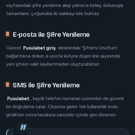
sayfasındaki şifre yenileme akışı yalnızca birkaç dokunuşla
tamamlanır; çoğunlukla iki dakikayı bile bulmaz.
E-posta ile Şifre Yenileme
Güncel
Pusulabet giriş
ekranındaki 'Şifremi Unuttum'
bağlantısına dokun; e-posta kutuna düşen link sayesinde
yeni şifreni vakit kaybetmeden oluşturabilirsin.
SMS ile Şifre Yenileme
Pusulabet
, kayıtlı telefon numarası üzerinden de güvenli
bir doğrulama sunar. Cihazına gelen tek kullanımlık kodu
girdikten sonra hesabına saniyeler içinde geri dönersin.