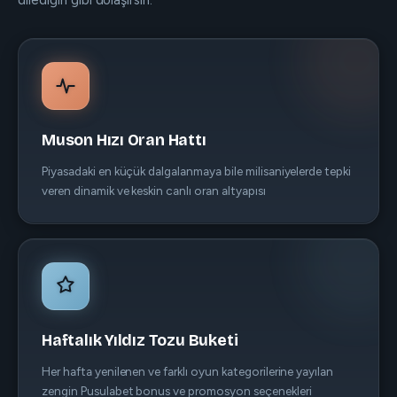
Muson Hızı Oran Hattı
Piyasadaki en küçük dalgalanmaya bile milisaniyelerde tepki
veren dinamik ve keskin canlı oran altyapısı
Haftalık Yıldız Tozu Buketi
Her hafta yenilenen ve farklı oyun kategorilerine yayılan
zengin Pusulabet bonus ve promosyon seçenekleri