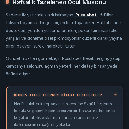
Haftalık Tazelenen Ödül Musonu
Sadece ilk yatırımla sınırlı kalmayan
Pusulabet
, ödülleri
takvim boyunca dengeli biçimde rotaya dizer. Haftalık iade
destekleri, yeniden yükleme primleri, poker turnuvası rake
yarışları ve döneme özel promosyonlar düzenli olarak yayına
girer; bakiyeni sürekli hareketli tutar.
Güncel fırsatları görmek için Pusulabet hesabına giriş yapıp
kampanya salonunu açman yeterli; her detay bir saniyede
önüne düşer.
BONUS TALEP EDERKEN DIKKAT EDILECEKLER
Her Pusulabet kampanyasının kendine özgü bir çevrim
koşulu ve geçerlilik penceresi vardır. Başvurmadan önce
koşulları titizlikle okuman, sürecin sürtünmesiz
ilerlemesinin en sağlam yoludur.