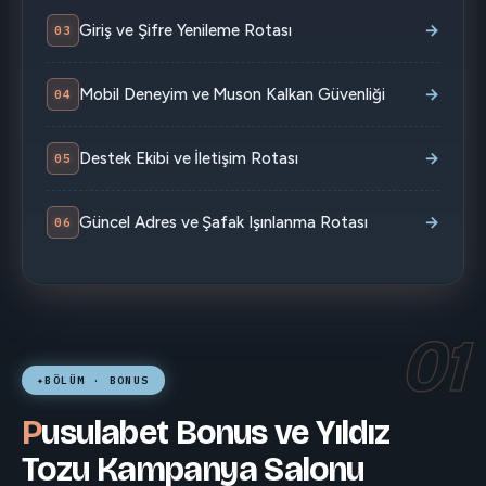
Giriş ve Şifre Yenileme Rotası
Mobil Deneyim ve Muson Kalkan Güvenliği
Destek Ekibi ve İletişim Rotası
Güncel Adres ve Şafak Işınlanma Rotası
BÖLÜM · BONUS
Pusulabet Bonus ve Yıldız
Tozu Kampanya Salonu