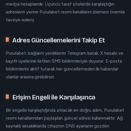
medya hesaplarıdır. Üçüncü taraf sitelerde karşılaştığın
adreslerin yerine Pusulabet resmi kanallarını izlemeni önemle
tavsiye ederiz.
Adres Güncellemelerini Takip Et
Pusulabet; bağlantı yeniliklerini Telegram kanalı, X hesabı ve
kayıtlı üyelerine iletilen SMS bildirimleriyle duyurur. E-posta
bildirimlerini aktif tutarak her güncellemeden ilk haberdar
olanlar arasına girebilirsin.
Erişim Engeli ile Karşılaşınca
Bir engelle karşılaştığında atılacak en doğru adım, Pusulabet
resmi kanallarından paylaşılan güncel adresi kullanmaktır. Ağ
kaynaklı aksaklıklarda cihazının DNS ayarlarını gözden