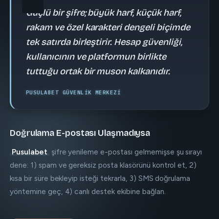
Güçlü bir şifre; büyük harf, küçük harf,
rakam ve özel karakteri dengeli biçimde
tek satırda birleştirir. Hesap güvenliği,
kullanıcının ve platformun birlikte
tuttuğu ortak bir muson kalkanıdır.
PUSULABET GÜVENLIK MERKEZI
Doğrulama E-postası Ulaşmadıysa
Pusulabet
şifre yenileme e-postası gelmemişse şu sırayı
dene: 1) spam ve gereksiz posta klasörünü kontrol et, 2)
kısa bir süre bekleyip isteği tekrarla, 3) SMS doğrulama
yöntemine geç, 4) canlı destek ekibine bağlan.