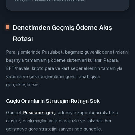
Denetimden Geçmiş Ödeme Akış
Rotası
Para işlemlerinde Pusulabet, bağımsız güvenlik denetimlerini
başarıyla tamamlamış ödeme sistemleri kullanır. Papara,
EFT/havale, kripto para ve kart seçeneklerinin tamamıyla
yatırma ve çekme işlemlerini gönül rahatlığıyla
gerçekleştirirsin.
Güçlü Oranlarla Stratejini Rotaya Sok
Güncel
Pusulabet giriş
adresiyle kuponlarını rahatlıkla
oluştur, canlı maçları anlık olarak izle ve sahadaki her
gelişmeye göre stratejini saniyesinde güncelle.