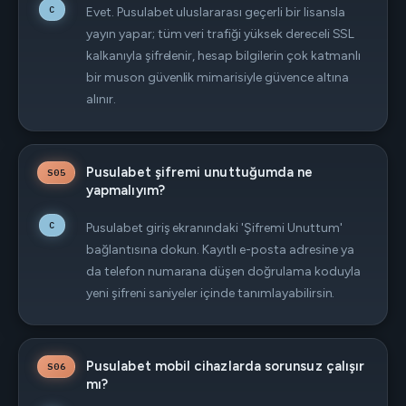
Evet. Pusulabet uluslararası geçerli bir lisansla
yayın yapar; tüm veri trafiği yüksek dereceli SSL
kalkanıyla şifrelenir, hesap bilgilerin çok katmanlı
bir muson güvenlik mimarisiyle güvence altına
alınır.
Pusulabet şifremi unuttuğumda ne
yapmalıyım?
Pusulabet giriş ekranındaki 'Şifremi Unuttum'
bağlantısına dokun. Kayıtlı e-posta adresine ya
da telefon numarana düşen doğrulama koduyla
yeni şifreni saniyeler içinde tanımlayabilirsin.
Pusulabet mobil cihazlarda sorunsuz çalışır
mı?