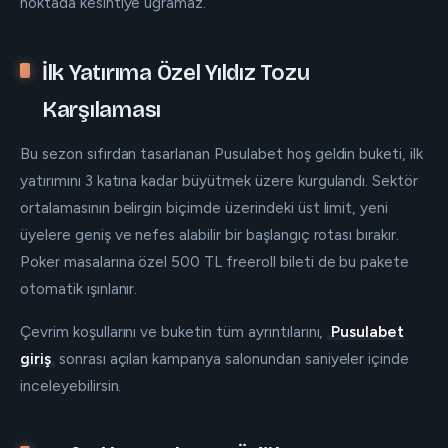
noktada kesintiye uğramaz.
İlk Yatırıma Özel Yıldız Tozu
Karşılaması
Bu sezon sıfırdan tasarlanan Pusulabet hoş geldin buketi, ilk
yatırımını 3 katına kadar büyütmek üzere kurgulandı. Sektör
ortalamasının belirgin biçimde üzerindeki üst limit, yeni
üyelere geniş ve nefes alabilir bir başlangıç rotası bırakır.
Poker masalarına özel 500 TL freeroll bileti de bu pakete
otomatik ışınlanır.
Çevrim koşullarını ve buketin tüm ayrıntılarını,
Pusulabet
giriş
sonrası açılan kampanya salonundan saniyeler içinde
inceleyebilirsin.