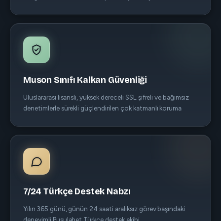
Muson Sınıfı Kalkan Güvenliği
Uluslararası lisanslı, yüksek dereceli SSL şifreli ve bağımsız
denetimlerle sürekli güçlendirilen çok katmanlı koruma
7/24 Türkçe Destek Nabzı
Yılın 365 günü, günün 24 saati aralıksız görev başındaki
deneyimli Pusulabet Türkçe destek ekibi