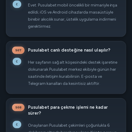
Evet. Pusulabet mobil öncelikli bir mimariyle inşa
edildi; iOS ve Android cihazlarda masaüstüyle
birebir akıcılık sunar, üstelik uygulama indirmeni
gerektirmez.
Pusulabet canlı desteğine nasıl ulaşılır?
Her sayfanın sağ alt köşesindeki destek işaretine
dokunarak Pusulabet merkez ekibiyle günün her
saatinde iletişim kurabilirsin. E-posta ve
Telegram kanalları da kesintisiz aktiftir.
Pusulabet para çekme işlemi ne kadar
sürer?
Onaylanan Pusulabet çekimleri çoğunlukla 6