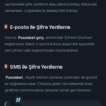
sayfasındaki şifre yenileme akışı yalnızca birkaç dokunuşla
tamamlanır; çoğunlukla iki dakikayı bile bulmaz.
E-posta ile Şifre Yenileme
Güncel
Pusulabet giriş
ekranındaki 'Şifremi Unuttum'
bağlantısına dokun; e-posta kutuna düşen link sayesinde
yeni şifreni vakit kaybetmeden oluşturabilirsin.
SMS ile Şifre Yenileme
Pusulabet
, kayıtlı telefon numarası üzerinden de güvenli
bir doğrulama sunar. Cihazına gelen tek kullanımlık kodu
girdikten sonra hesabına saniyeler içinde geri dönersin.