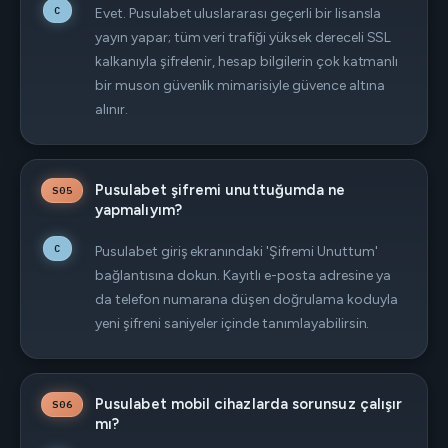
Evet. Pusulabet uluslararası geçerli bir lisansla
yayın yapar; tüm veri trafiği yüksek dereceli SSL
kalkanıyla şifrelenir, hesap bilgilerin çok katmanlı
bir muson güvenlik mimarisiyle güvence altına
alınır.
Pusulabet şifremi unuttuğumda ne
yapmalıyım?
Pusulabet giriş ekranındaki 'Şifremi Unuttum'
bağlantısına dokun. Kayıtlı e-posta adresine ya
da telefon numarana düşen doğrulama koduyla
yeni şifreni saniyeler içinde tanımlayabilirsin.
Pusulabet mobil cihazlarda sorunsuz çalışır
mı?