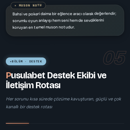
Bahsi ve pokeri daima bir eğlence aracı olarak değerlendir;
sorumlu oyun anlayışı hem seni hem de sevdiklerini
koruyan en temel muson notudur.
BÖLÜM · DESTEK
Pusulabet Destek Ekibi ve
İletişim Rotası
Her sorunu kısa sürede çözüme kavuşturan, güçlü ve çok
kanallı bir destek rotası