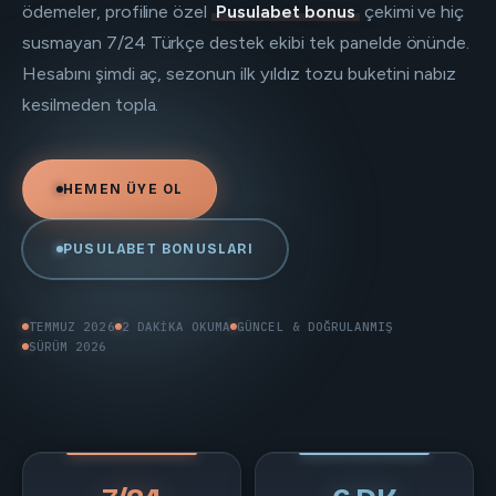
ödemeler, profiline özel
Pusulabet bonus
çekimi ve hiç
susmayan 7/24 Türkçe destek ekibi tek panelde önünde.
Hesabını şimdi aç, sezonun ilk yıldız tozu buketini nabız
kesilmeden topla.
HEMEN ÜYE OL
PUSULABET BONUSLARI
TEMMUZ 2026
2 DAKIKA OKUMA
GÜNCEL & DOĞRULANMIŞ
SÜRÜM 2026