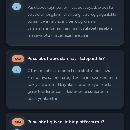
Pusulabet kayıt panelini aç; ad, soyad, e-posta
ve telefon bilgilerini eksiksiz gir. Süreç çoğunlukla
55 saniyenin altında biter; doğrulama
tamamlanır tamamlanmaz Pusulabet hesabın
masaya oturmaya hazır hale gelir.
Pusulabet bonusları nasıl talep edilir?
Oturum açtıktan sonra Pusulabet Yıldız Tozu
kampanya salonunu aç. Tekliflerin büyük bölümü
bakiyene otomatik ışınlanır; promosyon kodu
gerektirenlerde canlı destek ekibi süreci adım
adım yönlendirir.
Pusulabet güvenilir bir platform mu?