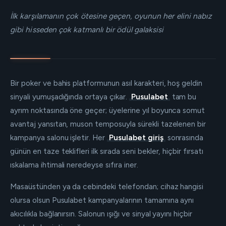
İlk karşılamanın çok ötesine geçen, oyunun her elini nabız
gibi hisseden çok katmanlı bir ödül galaksisi
Bir poker ve bahis platformunun asıl karakteri, hoş geldin
sinyali yumuşadığında ortaya çıkar.
Pusulabet
tam bu
ayrım noktasında öne geçer; üyelerine yıl boyunca somut
avantaj yansıtan, muson temposuyla sürekli tazelenen bir
kampanya salonu işletir. Her
Pusulabet giriş
sonrasında
günün en taze teklifleri ilk sırada seni bekler, hiçbir fırsatı
ıskalama ihtimali neredeyse sıfıra iner.
Masaüstünden ya da cebindeki telefondan; cihaz hangisi
olursa olsun Pusulabet kampanyalarının tamamına aynı
akıcılıkla bağlanırsın. Salonun ışığı ve sinyal yayını hiçbir