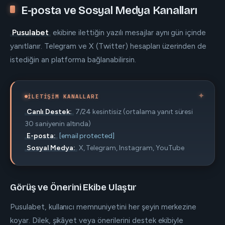
E-posta ve Sosyal Medya Kanalları
Pusulabet
ekibine ilettiğin yazılı mesajlar aynı gün içinde
yanıtlanır. Telegram ve X (Twitter) hesapları üzerinden de
istediğin an platforma bağlanabilirsin.
İLETIŞIM KANALLARI
Canlı Destek:
7/24 kesintisiz (ortalama yanıt süresi
30 saniyenin altında)
E-posta:
[email protected]
Sosyal Medya:
X, Telegram, Instagram, YouTube
Görüş ve Önerini Ekibe Ulaştır
Pusulabet, kullanıcı memnuniyetini her şeyin merkezine
koyar. Dilek, şikâyet veya önerilerini destek ekibiyle