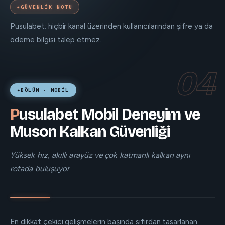
GÜVENLIK NOTU
Pusulabet; hiçbir kanal üzerinden kullanıcılarından şifre ya da
ödeme bilgisi talep etmez.
BÖLÜM · MOBIL
Pusulabet Mobil Deneyim ve
Muson Kalkan Güvenliği
Yüksek hız, akıllı arayüz ve çok katmanlı kalkan aynı
rotada buluşuyor
En dikkat çekici gelişmelerin başında sıfırdan tasarlanan