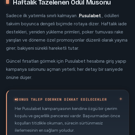
Haftalık Tazelenen Ödül Musonu
Sadece ilk yatırımla sınırlı kalmayan
Pusulabet
, ödülleri
takvim boyunca dengeli biçimde rotaya dizer. Haftalık iade
destekleri, yeniden yükleme primleri, poker turnuvası rake
yarışları ve döneme özel promosyonlar düzenli olarak yayına
girer; bakiyeni sürekli hareketli tutar.
Güncel fırsatları görmek için Pusulabet hesabına giriş yapıp
kampanya salonunu açman yeterli; her detay bir saniyede
önüne düşer.
BONUS TALEP EDERKEN DIKKAT EDILECEKLER
Her Pusulabet kampanyasının kendine özgü bir çevrim
koşulu ve geçerlilik penceresi vardır. Başvurmadan önce
koşulları titizlikle okuman, sürecin sürtünmesiz
ilerlemesinin en sağlam yoludur.