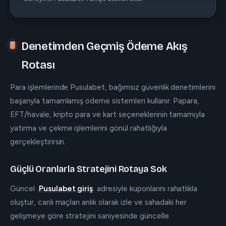
Denetimden Geçmiş Ödeme Akış
Rotası
Para işlemlerinde Pusulabet, bağımsız güvenlik denetimlerini
başarıyla tamamlamış ödeme sistemleri kullanır. Papara,
EFT/havale, kripto para ve kart seçeneklerinin tamamıyla
yatırma ve çekme işlemlerini gönül rahatlığıyla
gerçekleştirirsin.
Güçlü Oranlarla Stratejini Rotaya Sok
Güncel
Pusulabet giriş
adresiyle kuponlarını rahatlıkla
oluştur, canlı maçları anlık olarak izle ve sahadaki her
gelişmeye göre stratejini saniyesinde güncelle.